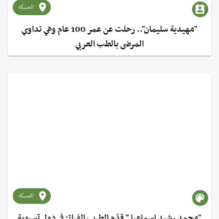
الحسكة
"مهيدية سليمان".. رحلت عن عمر 100 عام وهي تداوي
المرضى بالطب العربي
الحسكة
"محمد رشيد إسماعيل" قدّم الطرب الفراتيّ في دول آسيوية