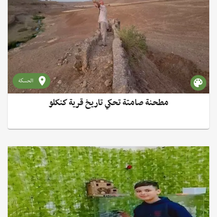
الحسكة
مطحنة صامتة تحكي تاريخ قرية كنكلو