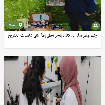
الحسكة
رغم صِغَر سنّه… كنان ياسر مطر بطلٌ على منصّات التتويج