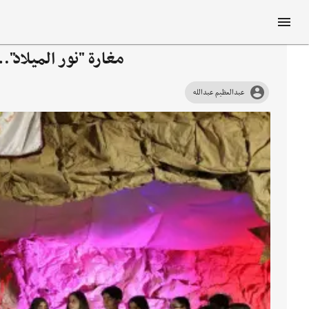
مغارة "نور الميلاد"
عبدالعظيم عبدالله