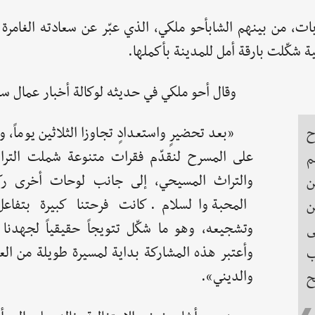
ت، من بينهم الشابأحو ملكي، الذي عبّر عن سعادته الغامرة 
ية شكّلت بارقة أمل للمدينة بأكملها.
وقال أحو ملكي في حديثه لوكالة أخبار عمال سو
«بعد تحضيرٍ واستعدادٍ تجاوزا الثلاثين يوماً، و
ح
على المسرح لنقدّم فقرات متنوعة شملت التران
م
والتراث المسيحي، إلى جانب لوحات أخرى ر
ن
المحبة والسلام. كانت فرحتنا كبيرة بتفاعل
ن
وتشجيعه، وهو ما شكّل تتويجاً حقيقياً لجهدنا و
ى
وأعتبر هذه المشاركة بداية لمسيرة طويلة من الع
ب
والديني».
ح