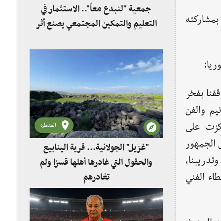
جمعية "لنبدع معاً".. الاستثمار في
بمشاركته
التعليم والتمكين المجتمعي يصنع أثر
ريا:
قفنا بفخر
يم والفن
كزت على
القنيطرة
 الجمهور
"غزيل" الجولانية... قرية الينابيع
تدريبنا،
والحقول التي غادرها أهلها قسرًا ولم
طاء الفني
تغادرهم