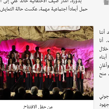
بدوره، أشار ضيف الاحتفالية خالد علي إلى 
حمل أبعاداً اجتماعية مهمة، عكست حالة التعايش 
 أننا
 أنا
خلال
بناء
غانٍ
 منح
 جوني
جهود
من حفل الافتتاح