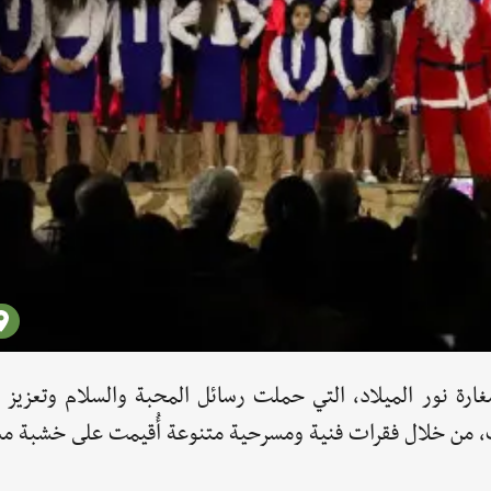
ارة نور الميلاد، التي حملت رسائل المحبة والسلام وتعزيز ا
وب، من خلال فقرات فنية ومسرحية متنوعة أُقيمت على خشبة م