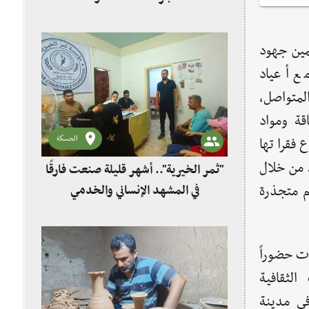
مين جهود
ع أعياد
المتواصل،
قة ومواد
الحسكة
 فقراتها
 من خلال
"ثمر الخيرية".. أشهر قليلة صنعت فارقًا
ام متجذرة
في المشهد الإنساني والخدمي
دت حضوراً
الثقافية
في مدينة