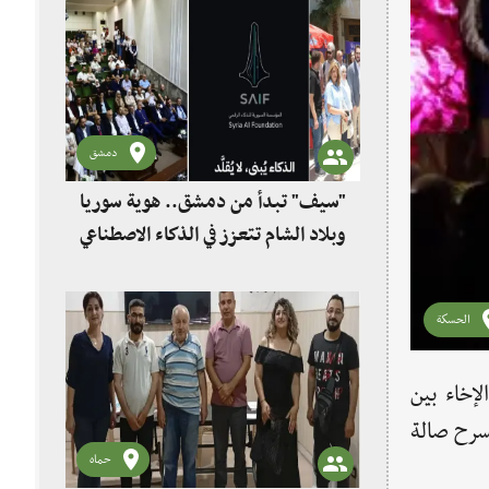
دمشق
"سيف" تبدأ من دمشق.. هوية سوريا
وبلاد الشام تتعزز في الذكاء الاصطناعي
الحسكة
لإخاء بين
سرح صالة
حماه