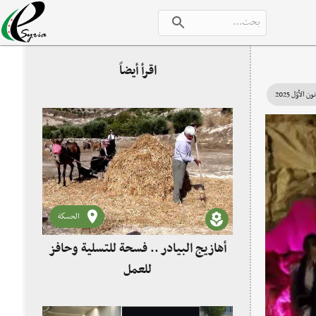
اقرأ أيضاً
الحسكة
أهازيج البيادر .. فسحة للتسلية وحافز
للعمل