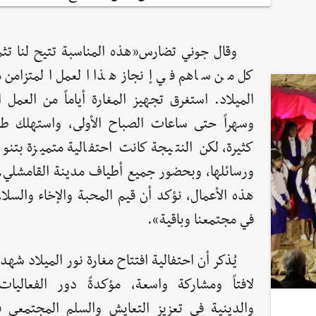
وقال جوني تضارس«هذه المناسبة تتيح لنا تث
كل من ساهم في إنجاز هذا العمل المتزامن م
الميلاد. استغرق تجهيز المغارة أياماً من العمل 
وسهراً حتى ساعات الصباح الأولى، واستهلك طا
كثيرة، لكن النتيجة كانت احتفالية متميزة بتنوع
ورسائلها، وبحضور جميع أطياف مدينة القامشلي.
هذه الأعمال، نؤكد أن قيم المحبة والإخاء والسل
في مجتمعنا وباقية».
يُذكر أن احتفالية افتتاح مغارة نور الميلاد شه
لافتاً ومشاركة واسعة، مؤكدةً دور الفعاليات 
والدينية في تعزيز التعايش والسلم المجتمعي 