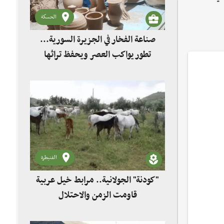
الحسكة
صناعة الفخار في الجزيرة السورية...
تطور يواكب العصر ويحفظ تراثها
القنيطرة
"كودنة" الجولانية.. مرابط خيل عربية
قاومت الزمن والاحتلال