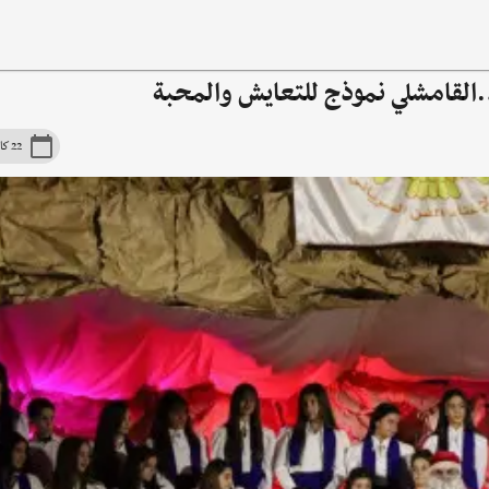
…القامشلي نموذج للتعايش والمحبة
22 كانون الأوّل 2025