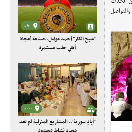
أن الحدث
والتواصل
حلب
"شيخ الكار" أحمد هواش..صناعة أمجاد
أهلي حلب مستمرة
دمشق
"أيادٍ سورية".. المشاريع المنزلية لم تعد
مجرد نشاط محدود