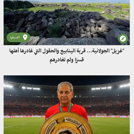
القنيطرة
"غزيل" الجولانية... قرية الينابيع والحقول التي غادرها أهلها
قسرًا ولم تغادرهم