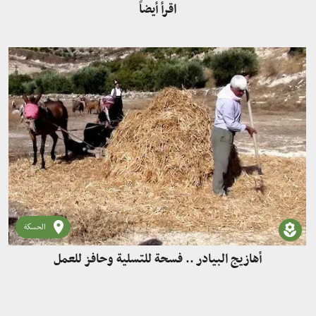
اقرأ أيضاً
الحسكة
أهازيج البيادر .. فسحة للتسلية وحافز للعمل