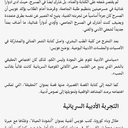
لم يقتصر شغفه على الكتابة والغناء، بل شارك أيضاً في المسرح، حيث أدى أدواراً
غنائية في مسرحيتين بتنظيم طلبة الجامعة، وعُرضتا أمام الطلاب يؤكد عويس أن
المسرح كان جزءاً أساسياً من تجربته الفنية، يتيح له التعبير عن نفسه بطرق متعددة
ويضيف كنت أشارك في المسرح الجامعي، وأؤدي أدواراً غنائية، ما أضاف بعداً
جديداً لشغفي الأدبي والفني.
بعد التخرج من كلية الطب البشري، واصل كتابة الشعر الغنائي والمشاركة في
الأمسيات والجلسات الأدبية اليومية. يوضح عويس:
«سياستي الأدبية تقوم على الجودة وليس الكم، لذلك كان اهتمامي الحقيقي
بالشعر الذي ينبع من القلب. حتى الأغاني القومية السريانية كانت غالباً بقالب
الحب».
كما اتجه إلى كتابة القصة القصيرة، منها قصة بعنوان "الحقيقة"، التي تعكس
اهتمامه برصد المشاهد الواقعية وتحويلها إلى نصوص أدبية.
التجربة الأدبية السريانية
خلال وباء كورونا، كتب عويس أغنية بعنوان "أنشودة الحياة"، وغنّاها مع ميرنا
شمعون وجوليان القس، كل في منزله، لتكون رسالة أمل وتشجيع. كما كتب أغنية