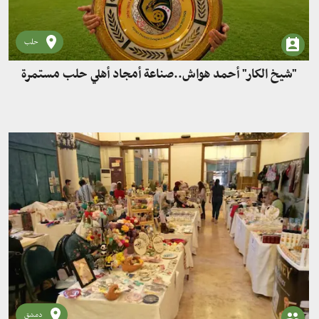
حلب
"شيخ الكار" أحمد هواش..صناعة أمجاد أهلي حلب مستمرة
دمشق