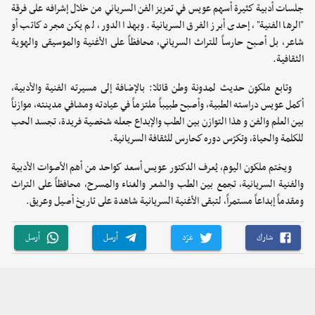
جلسات أدبية كثيرة أسهم عويس في تعزيز الفن السرياني من خلال إشرافه على فرقة
"الرها الفنية"، إحدى أبرز الفرق السريانية. وبهذا الدور، لم يكن مجرد كاتب أو
شاعر، بل أصبح حارساً للتراث السرياني، محافظاً على الأغنية والموسيقى والهوية
الثقافية.
وتابع ملكون حديث لمدونة وطن قائلا: بالإضافة إلى مسيرته الفنية والأدبية،
أكمل عويس دراسته الطبية، وأصبح طبيباً ملتزماً في عيادته ومشافي مدينته، موازناً
بين العلم والفن و هذا التوازن بين الطب والإبداع جعله شخصية فريدة، تجسد الحب
للكلمة والحياة، وتكرّس دوره كحارس للثقافة السريانية.
ويختم ملكون اليوم، يُعرف الدكتور عويس أسعد كواحد من أهم الأصوات الأدبية
والفنية السريانية، تجمع بين الطب والشعر والغناء والمسرح، محافظاً على التراث
ومقدماً إبداعاً مستمراً، لتبقى الأغنية السريانية شاهدة على تاريخ أصيل وعريق.
شارك
غرّد
أرسل
أرسل