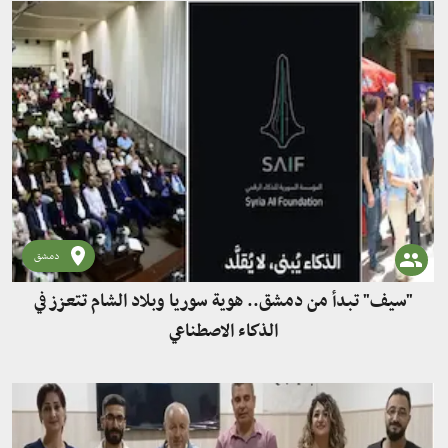
دمشق
"سيف" تبدأ من دمشق.. هوية سوريا وبلاد الشام تتعزز في
الذكاء الاصطناعي