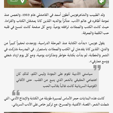
الحسكة
ولد الطبيب والشاعرعويس أنطون أسعد في القامشلي عام 1969، وانغمس منذ
نعومة أظافره في عالم الأدب، متأثراً بوالديه اللذين كانا يعشقان الكتاب والقراءة.
حيث كانت الكتب والمجلات ترافقه يومياً، ومع كل صفحة كانت تنسج في قلبه
حب الكلمة والمعرفة.
يقول عويس: «بدأت الكتابة منذ المرحلة الدراسية، ووجدت تحفيزاً كبيراً من
والديّ، اللذين كانا يقدمان لي الكتب والمجلات باستمرار. في المدرسة شاركت في
الشعر والخطابة، ثم بدأت بكتابة خواطر ومذكرات يومية، ومع كل يوم ازداد شغفي
ووسع معارفي».
سياستي الأدبية تقوم على الجودة وليس الكم، لذلك كان
اهتمامي الحقيقي بالشعر الذي ينبع من القلب. حتى الأغاني
القومية السريانية كانت غالباً بقالب الحب
كانت هذه البدايات حجر الأساس لمسيرة طويلة من الكتابة والإبداع الأدبي، التي
شملت الشعر، القصة، الأغنية، والمسرح، مع تركيز خاص على الأدب السرياني.