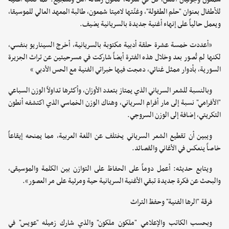
للأطفال بعنوان "حلم الطفولة"، وغنّتها لاميتا شمعون، طالبة المعهد العالي للموسيقا،
ويعمل حالياً على إنهاء أغنية جديدة بالسريانية يضيف.
«أعددت خمسة عشرة حلقة أدبية مكتوبة بالسريانية، أخرج السيناريو بنفسي،
لكنها لم تُصور بعد وخلال هذه الفترة أيضاً شاركت في مسرحيتين عن تراث الجزيرة
السورية، بأدوار ممثل غنائي، دمجت فيها خبراتي الفنية مع الحس الأدبي »
وبالنسبة للشعر السرياني الذي يمتاز بتعدد الأوزان، وأكثرها تداولاً الوزن السباعي
"الأفرامي" نسبة إلى مار أفرام السرياني، وهناك الوزن الخماسي الذي اكتشفه أنطون
التكريتي، إضافة إلى الوزن السروجي.
ويبين أن تقطيع الشعر السرياني يختلف عن اللغة العربية، مما يمنحه إيقاعاً
خاصاً ينعكس في الأغاني والقصائد.
ويتابع حديثه: أعمل دوماً على الحفاظ على التوازن بين الكلمة والموسيقى،
والبحث عن فكرة جديدة تبقي الأغنية السريانية حية ومرئية على مر العصور».
فرقة "الرها الفنية" وحفظ التراث
وبحسب الكاتب والإعلامي "ملكون ملكون" والذي شارك زميله "عويس" في