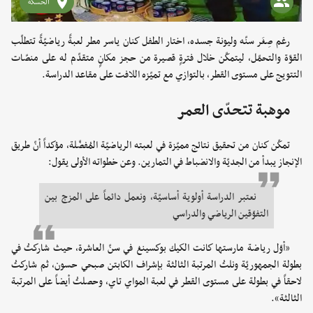
الحسكة
رغم صِغَر سنّه وليونة جسده، اختار الطفل كنان ياسر مطر لعبةً رياضيّةً تتطلّب
القوّة والتحمّل، ليتمكّن خلال فترةٍ قصيرة من حجز مكانٍ متقدّم له على منصّات
التتويج على مستوى القطر، بالتوازي مع تميّزه اللافت على مقاعد الدراسة.
موهبة تتحدّى العمر
تمكّن كنان من تحقيق نتائج مميّزة في لعبته الرياضيّة المُفضّلة، مؤكداً أنّ طريق
الإنجاز يبدأ من الجديّة والانضباط في التمارين. وعن خطواته الأولى يقول:
نعتبر الدراسة أولوية أساسيّة، ونعمل دائماً على المزج بين
التفوّقين الرياضي والدراسي
«أوّل رياضة مارستها كانت الكيك بوكسينغ في سنّ العاشرة، حيث شاركتُ في
بطولة الجمهوريّة ونلتُ المرتبة الثالثة بإشراف الكابتن صبحي حسون، ثم شاركتُ
لاحقاً في بطولة على مستوى القطر في لعبة المواي تاي، وحصلتُ أيضاً على المرتبة
الثالثة».