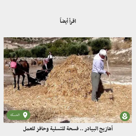
اقرأ أيضاً
الحسكة
أهازيج البيادر .. فسحة للتسلية وحافز للعمل