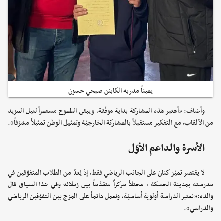
يميناً مدربه الكابتن صبحي حسون
وأضاف: «أعتبر هذه المشاركة بداية موفّقة، ويبقى الطموح مستمراً لنيل المزيد
من الألقاب، مع التفكير مستقبلاً بالمشاركة الخارجيّة وتمثيل الوطن تمثيلاً مشرّفاً».
الأسرة والداعم الأوّل
لا يقتصر تميّز كنان على الجانب الرياضي فقط، إذ يُعدّ من الطلاب المتفوّقين في
مدرسته بمدينة الحسكة ، محتلاً مركزاً متقدّماً بين زملائه وفي هذا السياق قال
والده:«نعتبر الدراسة أولوية أساسيّة، ونعمل دائماً على المزج بين التفوّقين الرياضي
والدراسي».