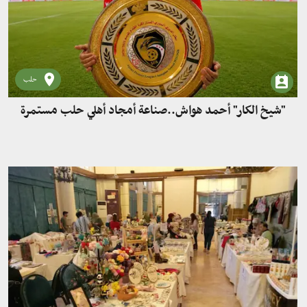
حلب
"شيخ الكار" أحمد هواش..صناعة أمجاد أهلي حلب مستمرة