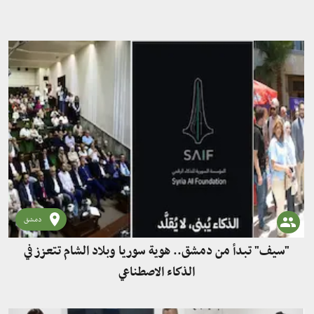
دمشق
"سيف" تبدأ من دمشق.. هوية سوريا وبلاد الشام تتعزز في
الذكاء الاصطناعي