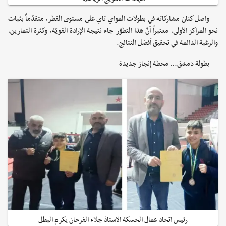
واصل كنان مشاركاته في بطولات المواي تاي على مستوى القطر، متقدّماً بثبات
نحو المراكز الأولى، معتبراً أنّ هذا التطوّر جاء نتيجة الإرادة القويّة، وكثرة التمارين،
والرغبة الدائمة في تحقيق أفضل النتائج.
بطولة دمشق… محطة إنجاز جديدة
رئيس اتحاد عمال الحسكة الاستاذ جلاء الفرحان يكرم البطل