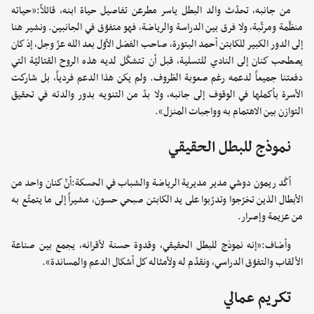
من جانبه، تحدّث والد البطل ياسر مطرعن تفاصيل حياة ابنه، قائلاً:«حياته
منظّمة ومرتّبة، ولا فرق بين الدراسة والرياضة، فهو متفوّق في الجانبين. ونشير هنا
إلى الدور الكبير للكابتن أحمد البتورة، صاحب الفضل الأوّل بعد الله عزّ وجل، إذ كان
يصطحب كنان إلى النادي للتسلية، قبل أن تتشكّل لديه هذه الروح القتاليّة التي
دفعتنا جميعاً لدعمه رغم صعوبة الظروف. ولم يكن هذا الدعم فردياً، بل شاركت
الأسرة بأكملها في الوقوف إلى جانبه، ولا بدّ من التنويه بدور والدته في تحقيق
التوازن بين الاهتمام به وواجبات المنزل».
نموذج للبطل الحقيقي
أكّد ريمون دوشي مدير مديرية الرياضة والشباب في الحسكة:أنّ كنان واحد من
الأبطال الذين تخرّجوا وتدرّبوا على يد الكابتن صبحي حسون، مشيراً إلى ما يتمتّع به
من عزيمة وإصرار.
وأضاف:«إنه نموذج للبطل الحقيقي، وقدوة حسنة لأقرانه، يجمع بين صناعة
الألقاب والتفوّق الدراسي، ونقدّم له ولأمثاله كل أشكال الدعم والمساندة».
تكريم عمالي