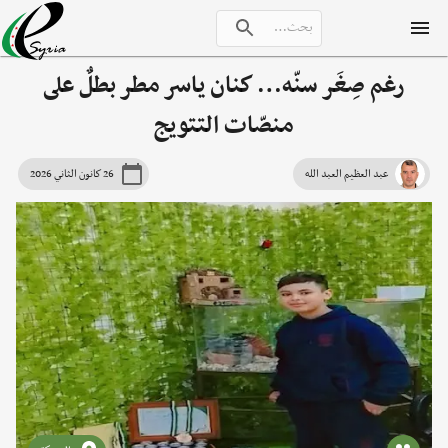
رغم صِغَر سنّه… كنان ياسر مطر بطلٌ على
منصّات التتويج
عبد العظيم العبد الله
26 كانون الثاني 2026