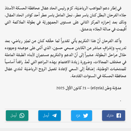
في إطار دعم المواهب الرياضيّة، كرّم رئيس اتحاد عمّال محافظة الحسكة الأستاذ
جلاء الفرحان البطل كنان ياسر مطر، نجل العامل ياسر مطر أحد كوادر اتحاد العمّال،
وذلك بعد إحرازه المركز الثاني على مستوى الجمهوريّة في بطولة الملاكمة التي
أُقيمت في صالة الجلاء بدمشق.
وأكد الفرحان أنّ هذا التكريم يأتي تقديراً لما حقّقه كنان من تميّز رياضي، بعد
تدريبٍ وإشرافٍ مباشر من الكابتن صبحي حسون، الذي أثنى على موهبته وجهوده
خلال مراحل البطولة، مشيراً إلى أنّ الدعم والتكريم مستمران لأبناء الطبقة العاملة
في مختلف المجالات، وضرورة زيادة الاهتمام بهذه البراعم التي تُعدّ رافداً أساسياً
للمنتخبات الوطنيّة، إضافةً إلى السعي لإعادة تفعيل الروح الرياضيّة لنادي عمّال
محافظة الحسكة في السنوات القادمة.
مدوّنة وطن (eSyria) – 21 كانون الأوّل 2025
.
شارك
غرّد
أرسل
أرسل