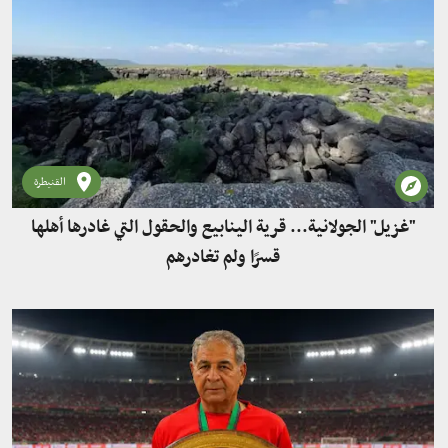
القنيطرة
"غزيل" الجولانية... قرية الينابيع والحقول التي غادرها أهلها
قسرًا ولم تغادرهم