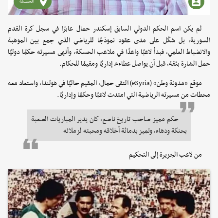
الحسكة
لم يكن اسم الحكم الدولي السابق إسكندر حمال عابرًا في سجل كرة القدم
السورية، بل شكّل على مدى عقود نموذجًا للرياضي الذي جمع بين الموهبة
والانضباط العلمي، فبدأ لاعبًا واعدًا في ملاعب الحسكة، وأنهى مسيرته حكمًا دوليًا
حمل الشارة بثقة، قبل أن يواصل عطاءه إداريًا ومقيمًا للحكام.
موقع «مدونة وطن» (eSyria) التقى حمال، المقيم حاليًا في هولندا، واستعاد معه
محطات من مسيرته الرياضية التي امتدت لاعبًا وحكمًا وإداريًا.
حكم مميز صاحب تاريخ ناصع، كان يدير المباريات الصعبة
بحنكة ودهاء، وتميز بدماثة أخلاقه ومحبته لزملائه
من لاعب الجزيرة إلى التحكيم