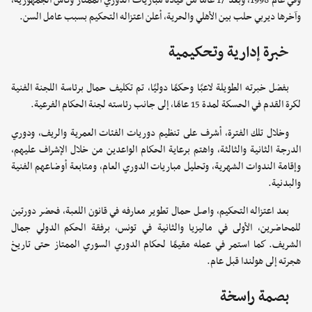
وفي عام 1998، وبعد 17 عامًا من قيادة مباريات الدوري الممتاز وكأس الجمهورية،
وآخرها ديربي حلب بين الأهلي والحرية، أعلن اعتزاله التحكيم بسبب عامل السن.
خبرة إدارية وتحكيمية
بفضل خبرته الطويلة لاعبًا وحكمًا دوليًا، تم تكليف حمال برئاسة اللجنة الفنية
لكرة القدم في الحسكة لمدة 15 عامًا، إلى جانب رئاسته لجنة الحكام الفرعية.
وخلال تلك الفترة، أشرف على تنظيم دوريات الفئات العمرية والريف، ودوري
الدرجة الثانية والثالثة، واهتم برعاية الحكام الواعدين من خلال الإشراف عليهم،
وإقامة الندوات الشهرية، وتحليل مباريات الدوري العام، ومتابعة أوضاعهم الفنية
والبدنية.
بعد اعتزاله التحكيم، واصل حمال تطوير معارفه في قانون اللعبة، فحضر دورتين
للمحاضرين، الأولى في ماليزيا والثانية في تونس، برفقة الحكم الدولي جمال
الشريف. كما استمر في عمله مقيمًا لحكام الدوري السوري الممتاز حتى تاريخ
هجرته إلى هولندا قبل عام.
بصمة راسخة