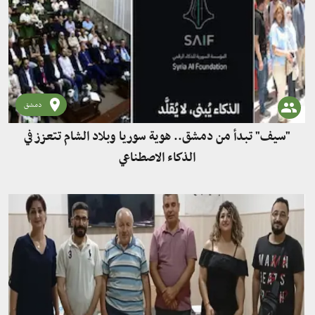
دمشق
"سيف" تبدأ من دمشق.. هوية سوريا وبلاد الشام تتعزز في
الذكاء الاصطناعي