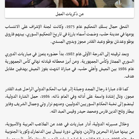
من ذكريات العمل
التحق حمال بسلك التحكيم عام 1975، وكانت لجنة الإشراف على الانتساب
يومها في مدينة حلب، وضمت أسماء بارزة في تاريخ التحكيم السوري، بينهم فاروق
بوظو وعدنان بوظو وعبد القادر مجوز وبدوي المسدي.
وبعد ترقيته إلى الدرجة الأولى عام 1982، بدأ حضوره يتعزز في مباريات الدوري
السوري الممتاز وكأس الجمهورية. ومن أبرز محطاته قيادته نهائي كأس الجمهورية
عام 1986 بين الجيش وأهلي حلب، في مباراة انتهت بفوز الجيش بهدفين مقابل
هدف.
كما قاد مباراة رجال المجد وجبلة إثر غياب الحكم الدولي الراحل عبد القادر
مجوز، ونال إشادة واسعة على أدائه وفي العام ذاته، 1986، حمل الشارة الدولية،
لينضم إلى نخبة الحكام السوريين الدوليين، ومنهم نزار وتي وجمال الشريف وفايز
بيطار وتاج الدين فارس ومحمد حيدر وقيس العبد الله.
وخلال مسيرته الدولية، أدار مباريات في عدد من الملاعب العربية والآسيوية،
من بينها مباراة البحرين والأردن، ونهائي دورة نيبيال بين الدنمارك وكوريا الجنوبية