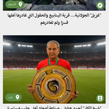
القنيطرة
"غزيل" الجولانية... قرية الينابيع والحقول التي غادرها أهلها
قسرًا ولم تغادرهم
حلب
"شيخ الكار" أحمد هواش..صناعة أمجاد أهلي حلب مستمرة