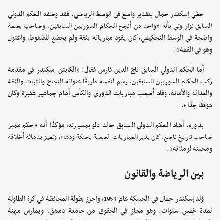
حظي إسكندر حمال بتقدير واسع في الوسط الرياضي. فقد وصفه الحكم الدولي
السابق نزار وتي بأنه «واحد من أنجح الحكام السوريين السابقين، وصاحب بصمة
واضحة في الوسط التحكيمي، كان يقود مبارياته بثقة ولم يخضع للضغوط، واعتزل
وهو في القمة».
أما الحكم الدولي السابق تاج الدين فارس فقال: «الكابتن إسكندر في مقدمة
ركب الحكام السوريين السابقين، رسم لنفسه طريقًا عنوانه النجاح والثبات والثقة
والعدالة والأمانة، وقاد أصعب مباريات الدوري والكأس أمام جماهير غفيرة وكان
موفقًا جدًا».
بدوره، أشاد الحكم الدولي السابق خالد دلو بمسيرته، مؤكدًا أنه «حكم مميز
صاحب تاريخ ناصع، كان يدير المباريات الصعبة بحنكة ودهاء، وتميز بدماثة أخلاقه
ومحبته لزملائه».
بين الرياضة والقانون
وُلد إسكندر حمال في الحسكة عام 1953، وأحرز بطولة المحافظة في كرة الطاولة
لمدة خمس سنوات. وهو مجاز في الحقوق من جامعة دمشق، ويمارس مهنة