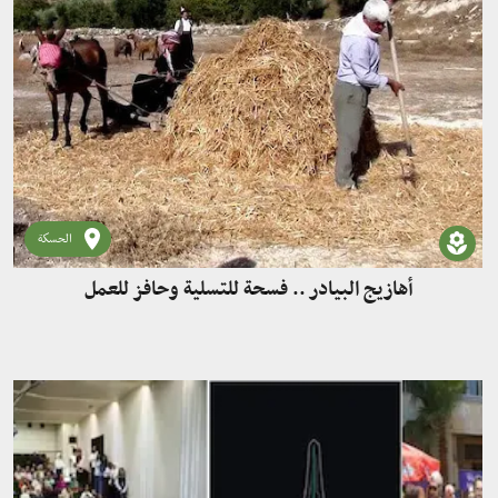
الحسكة
أهازيج البيادر .. فسحة للتسلية وحافز للعمل