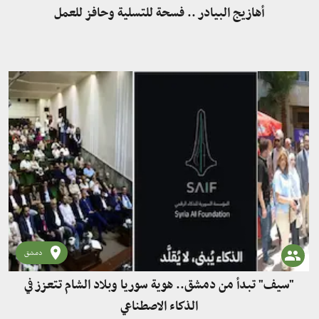
أهازيج البيادر .. فسحة للتسلية وحافز للعمل
دمشق
"سيف" تبدأ من دمشق.. هوية سوريا وبلاد الشام تتعزز في
الذكاء الاصطناعي