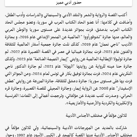
حضور أدبي مميز
أكتب القصة والرواية والشعر والنقد الأدبي والسينمائي والدراسات وأدب الطفل،
وأضافت في كلامها: أنا عضو اتحاد الكتاب العرب في سوريا، وعضو مجلس اتحاد
الكتاب العرب بدمشق، فزت بجوائز عديدة على مستوى سوريا والوطن العربي
والعالم، منها جائزة "تشوقورأووا " العالمية عن المنجز الإبداعي عام 2016، و بجائزة
الأديب "ناجي نعمان" عام 2019، كذلك نلت جائزة جمعية أسفار العالمية للثقافة
والفنون عام 2021، فزت بجائزة هيباتيا في مصر في القصة القصيرة عام 2022، ثم
جائزة توليولا الإيطالية العالمية عن روايتي "إيمار التميمة الضائعة" عام 2023، وكذلك
جائزة حنا مينه للرواية عن روايتها "الهوتة" عام 2021، ثم جائزة الدكتور ناجي
التكريتي عام 2024، فزت بجائزة توفيق بكار في تونس لعام 2024، ومن الجوائز التي
فزت بها على مستوى سوريا: جائزة دمشق للثقافة، جائزة المزرعة عن روايتي "عطش
الإسفيدار" عام 2008 عن الرواية إيمار، وجائزة العجيلي للقصة القصيرة، وجائزة قره
الحراني، وصدرت كتب عديدة عن مؤلفاتي، وترجمت أعمالي إلى اللغات؛ الفرنسية
والإنكليزية والكردية والأرمنية والأمازيغية».
ثلاثون مؤلفاً في مختلف الأجناس الأدبية
شاركت بالعديد من المهرجانات الأدبية والسينمائية، ولي ثلاثون مؤلفاً في
مختلف الأجناس الأدبية منها القصة كالمجد في الكيس الأسود عام 1992، وحوار