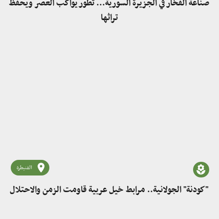
صناعة الفخار في الجزيرة السورية... تطور يواكب العصر ويحفظ
تراثها
القنيطرة
"كودنة" الجولانية.. مرابط خيل عربية قاومت الزمن والاحتلال