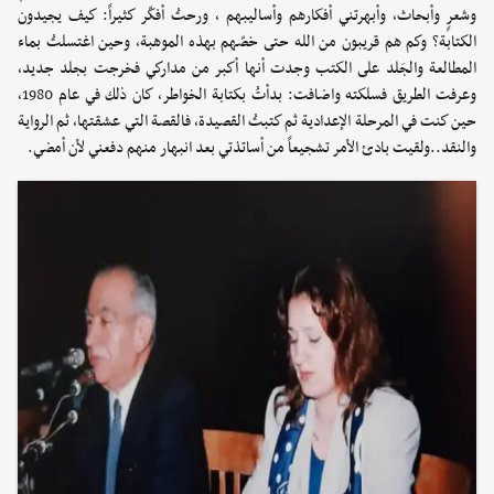
وشعرٍ وأبحاث، وأبهرتني أفكارهم وأساليبهم ، ورحتُ أفكّر كثيراً: كيف يجيدون
الكتابة؟ وكم هم قريبون من الله حتى خصّهم بهذه الموهبة، وحين اغتسلتُ بماء
المطالعة والجَلد على الكتب وجدت أنها أكبر من مداركي فخرجت بجلد جديد،
وعرفت الطريق فسلكته واضافت: بدأتُ بكتابة الخواطر، كان ذلك في عام 1980،
حين كنت في المرحلة الإعدادية ثم كتبتُ القصيدة، فالقصة التي عشقتها، ثم الرواية
والنقد..ولقيت بادئ الأمر تشجيعاً من أساتذتي بعد انبهار منهم دفعني لأن أمضي.