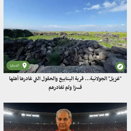
القنيطرة
"غزيل" الجولانية... قرية الينابيع والحقول التي غادرها أهلها
قسرًا ولم تغادرهم