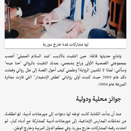
لها مشاركات عدة خارج سورية
وتتابع حديثها قائلة: حين التقيت بالأديب "عبد السلام العجيلي" أعجب
بمجموعتي القصصية الأولى وراح يشجعني، بعدئذ التقيت بالروائي "حنا مينه"
وسألني: لماذا لا تكتبين الرواية؟ وعلمني كيف أحول القصة إلى نصٍّ روائي وفعلت
ذلك عام 2003 حيث كتبت أولى رواياتي "عطش الإسفيدار" التي فازت بجائزة
المزرعة عام 2004.
جوائز محلية ودولية
منذ أن بدأت الكتابة كانت توجّه لها دعوات إلى مهرجانات أدبية، ثمّ انطلقتُ
من نشاطات المدارس الإبداعية، إلى مهرجانات أدبية كمشاركة مع أدباء كبار، ثم
امتدت رقعة المشاركات خارج سوريا، وفي معظم الدول العربية وخارج الوطن.