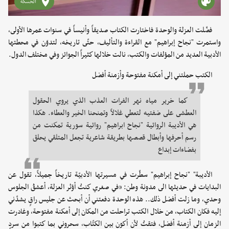
الحسكة
فضّلت العزلة والوحدة فاختارت الكتاب صديقاً وأنيساً في سنوات عمرها الأولى،
واستمرت "نجاح إبراهيم" مع القراءة والتأليف، حتّى تاريخه، لتدوّن في محطتها
الأدبية العديد من المؤلفات والكتب، نالت خلالها كثيراً الجوائز وفي مختلف الدول.
الكتب حملتني إلى أمكنة مفتوحة وأزمنة أفضل
كما خرير مياه نهر الفرات العذب الذي يروي الحقول
العطشى على ضفتيه لتعطي غلالاً وتمنحنا الخير والعطاء. هكذا
هي الأديبة الروائية "نجاح ابراهيم" روائية سورية تمكنت من
رسم أحرفها وأبطال قصصها بطريقة شاعرية تجعل المتلقي يحلق
بفضاءات إبداع
الأديبة" "نجاح إبراهيم" سطّرت في مسيرتها الأدبيّة تاريخاً جميلاً، تقول عن
البدايات في حديثها الى مدونة وطن: «في صغري كنتُ أؤثر العزلة، أعشقُ الجلوس
وحدي، وما زلت أفضل ذلك.. هذه الوحدة دفعتني أن أبحث عن جليس راقٍ يشدّني
إليه فكان الكتاب، من خلال الكتب تراحلت من المكان إلى أمكنة مفتوحة، وغادرت
الزمان إلى أزمنة أفضل، فتقتُ لأن أكون بين الكتّاب، سحروني بما كتبوا من سردٍ