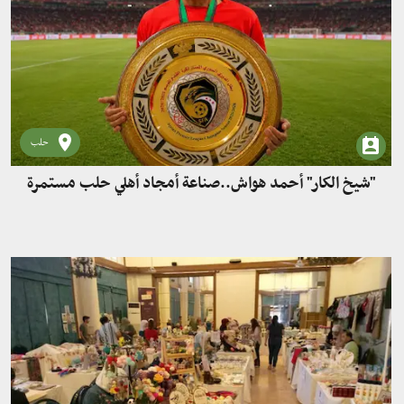
حلب
"شيخ الكار" أحمد هواش..صناعة أمجاد أهلي حلب مستمرة