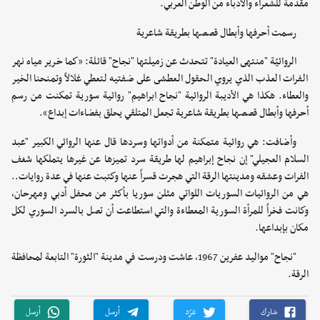
مقدمة للشعراء والأدباء من الوطن العربي.
رسمت أحرفها وأبطال قصصها بطريقة شاعرية
الروائيّة "منتهى العيادة" تتحدث عن زميلتها "نجاح" قائلة: «كما خرير مياه نهر
الفرات العذب الذي يروي الحقول العطشى على ضفتيه لتعطي غلالاً وتمنحنا الخير
والعطاء. هكذا هي الأديبة الروائية "نجاح ابراهيم" روائية سورية تمكنت من رسم
أحرفها وأبطال قصصها بطريقة شاعرية تجعل المتلقي يحلق بفضاءات إبداع».
وأضافت: هي روائية متمكنة من أدواتها وسردها قال عنها الروائي الكبير "عبد
السلام العجيلي" إن نجاح إبراهيم لها طريقة سرد تميزها عن غيرها يتملكها شغف
الفرات وعشقه ومدينتها الرقة التي هجرت قسراً عنها وكتبت عنها في عدة روايات..
هي من الروائيات السوريات اللواتي مثلن سوريا بأكثر من محفل أدبي ومهرحان،
وكانت فخراً للمرأة السورية المعطاءة والتي استطاعت أن تصل بالسرد السوري لكل
مكان بإبداعها.
"نجاح" مواليد عفرين 1967، عاشت ودرست في مدينة "الثورة" التابعة لمحافظة
الرقة.
شارك
غرّد
أرسل
أرسل