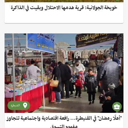
خويخة الجولانية: قرية هدمها الاحتلال وبقيت في الذاكرة
القنيطرة
"أهلًا رمضان" في القنيطرة… رافعة اقتصادية واجتماعية تتجاوز
مفهوم التسوق