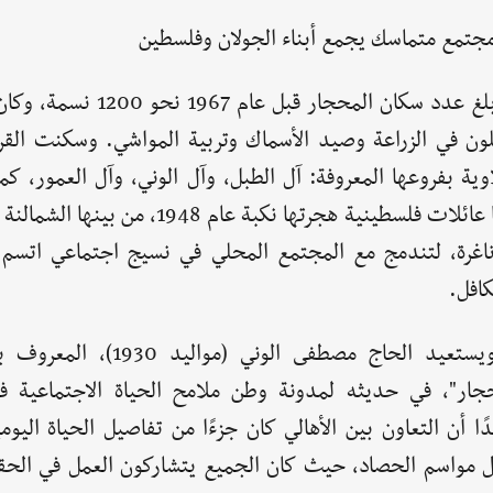
جتمع متماسك يجمع أبناء الجولان وفلسطين
بلغ عدد سكان المحجار قبل عام 1967
ون في الزراعة وصيد الأسماك وتربية المواشي. وسكنت القر
اوية بفروعها المعروفة: آل الطبل، وآل الوني، وآل العمور، ك
فيها عائلات فلسطينية هجرتها نكبة عام 1948، من ب
ناغرة، لتندمج مع المجتمع المحلي في نسيج اجتماعي اتسم 
كافل.
ويستعيد الحاج مصطفى الوني (مواليد 0
جار"، في حديثه لمدونة وطن ملامح الحياة الاجتماعية في
ًا أن التعاون بين الأهالي كان جزءًا من تفاصيل الحياة اليو
 مواسم الحصاد، حيث كان الجميع يتشاركون العمل في الحقو