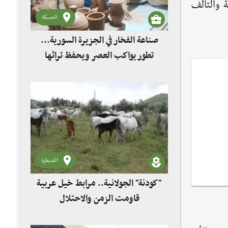
 والتآلف
الحسكة
صناعة الفخار في الجزيرة السورية...
تطور يواكب العصر ويحفظ تراثها
القنيطرة
"كودنة" الجولانية.. مرابط خيل عربية
قاومت الزمن والاحتلال