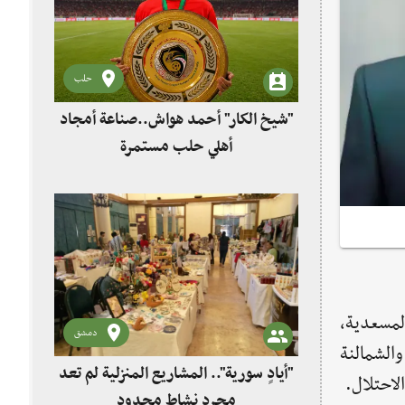
حلب
"شيخ الكار" أحمد هواش..صناعة أمجاد
أهلي حلب مستمرة
مسعدية،
دمشق
الشمالنة
"أيادٍ سورية".. المشاريع المنزلية لم تعد
لاحتلال.
مجرد نشاط محدود