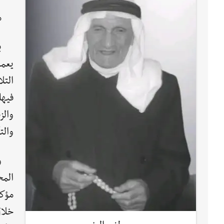
م
يعمل
التل
والز
والت
المح
مؤكد
خلال