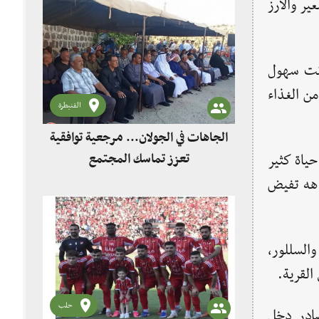
ر والأرز
كانت سهول
من الغذاء
القنيطرة
الجاهات في الجولان... مرجعية توافقية
تعزز تماسك المجتمع
حياة كثير
اهه تفيض
والسللور،
القرية.
حلب
صادر دخل