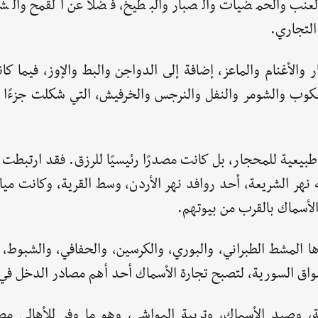
عنب والحمضيات والصبار والبطيخ، فضلًا عن القمح والشعي
 التجاري.
 والأغنام والماعز، إضافة إلى الدواجن والبط والإوز، فيما 
والعكوب والشومر والنفل والنرجس والخرفيش، التي شكلت جزءًا 
طبيعية للمحجار، بل كانت مصدرًا رئيسيًا للرزق. فقد ارتبطت 
نهر الشريعة، أحد روافد نهر الأردن، وسط القرية، وكانت مي
الأسماك بالقرب من بيوتهم.
ا المشط الطبراني، والبوري، والكرسين، والحفافي، والشبوط، 
سواق السورية، لتصبح تجارة الأسماك أحد أهم مصادر الدخل في 
، وصيد الأسماك، وتربية المواشي، وهو ما وفر للأهالي م