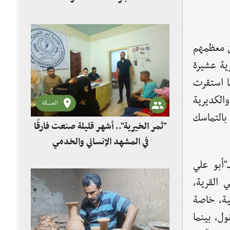
 نحو 1200 نسمة، وكان معظمهم
ية عشيرة
ما استقرت
ينها الشمالنة والكديرية
الحسكة
بالتماسك
"ثمر الخيرية".. أشهر قليلة صنعت فارقًا
في المشهد الإنساني والخدمي
193)، المعروف بـ"أبو علي
 القرية،
مية، خاصة
ل، بينما