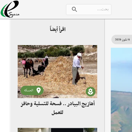
اقرأ أيضاً
6 تمّوز 2026
الحسكة
أهازيج البيادر .. فسحة للتسلية وحافز
للعمل