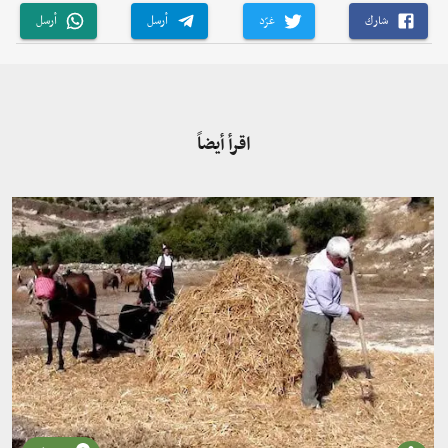
شارك
غرّد
أرسل
أرسل
اقرأ أيضاً