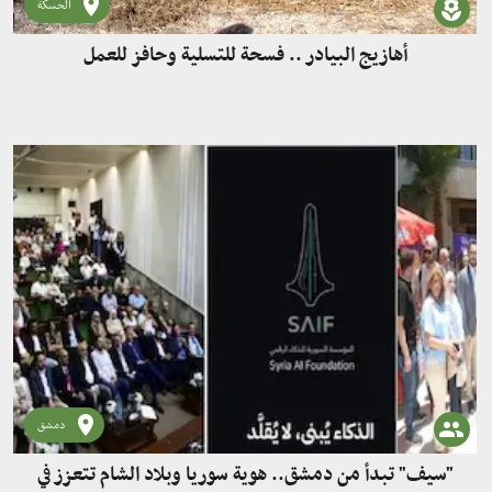
الحسكة
أهازيج البيادر .. فسحة للتسلية وحافز للعمل
دمشق
"سيف" تبدأ من دمشق.. هوية سوريا وبلاد الشام تتعزز في