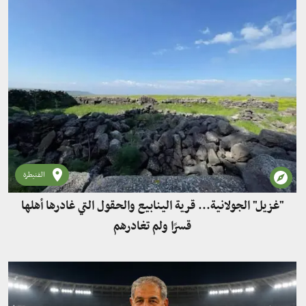
القنيطرة
"غزيل" الجولانية... قرية الينابيع والحقول التي غادرها أهلها
قسرًا ولم تغادرهم