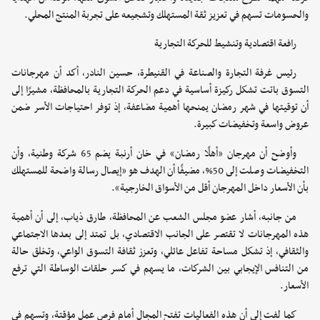
والحسومات تسهم في تعزيز ثقة المستهلك وتشجيعه على تجربة المنتج المحلي.
رافعة اقتصادية وتنشيط للحركة التجارية
رئيس غرفة التجارة والصناعة في القنيطرة، حسين النادر، أكد أن مهرجانات
التسوق باتت تشكل ركيزة أساسية في دعم الحركة التجارية بالمحافظة، مشيرًا إلى
أن توقيتها في شهر رمضان يمنحها أهمية مضاعفة، إذ توفر احتياجات الأسر ضمن
عروض واسعة وتخفيضات كبيرة.
وأوضح أن مهرجان «أهلًا رمضان» في خان أرنبة يضم 65 شركة وطنية، وأن
التخفيضات وصلت إلى 50%، مضيفًا أن الهدف هو «إيصال رسالة واضحة للمستهلك
بأن الأسعار داخل المهرجان أقل من الأسواق الخارجية».
من جانبه، أشار عضو مجلس الشعب عن المحافظة، طارق ذياب، إلى أن أهمية
هذه المهرجانات لا تقتصر على الجانب الاقتصادي، بل تمتد إلى بعدها الاجتماعي
والثقافي، إذ تشكل مساحة تفاعل عائلي، وتعزز ثقافة التسوق الواعي، وتخلق حالة
من التنافس الإيجابي بين الشركات، ما يسهم في كسر حلقات الوساطة التي ترفع
الأسعار.
كما لفت إلى أن هذه الفعاليات تفتح المجال أمام فرص عمل مؤقتة، وتسهم في