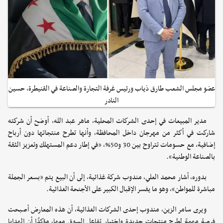
عضو مجلس الشعب طارق ذياب ورئيس غرفة التجارة والصناعة في القنيطرة، حسين
النادر
مدير المبيعات في إحدى الشركات المحلية، ماهر عبد الله، أوضح أن شركته
شاركت في أكثر من مهرجان داخل المحافظة، وأنها تطرح منتجاتها دون أرباح
إضافية، مع حسومات تتراوح بين 30 و50%، «في إطار دعم المستهلك وتعزيز الثقة
بالصناعة الوطنية».
بدوره، أشار محمد العلي، مندوب شركة غذائية، إلى أن البيع يتم «بسعر الجملة
مباشرة للمواطن»، وهو ما يفسر الإقبال الكبير على الأجنحة الغذائية.
ويرى سامر الزين، مندوب إحدى الشركات الغذائية، أن هذه المعارض أصبحت
فرصة مهمة لطرح منتجات جديدة واختبار تفاعل السوق معها، مؤكدًا أن الهدايا