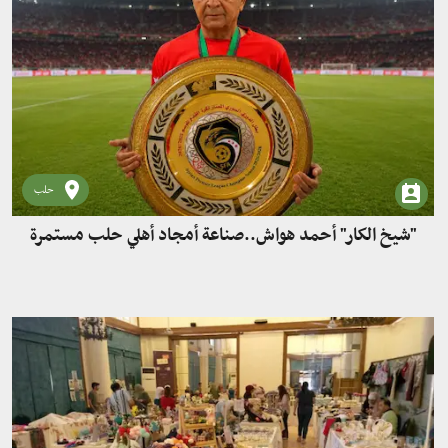
حلب
"شيخ الكار" أحمد هواش..صناعة أمجاد أهلي حلب مستمرة