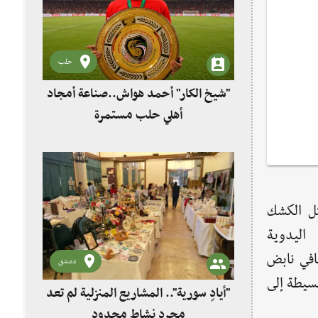
حلب
"شيخ الكار" أحمد هواش..صناعة أمجاد
أهلي حلب مستمرة
ثل الكشك
اليدوية
قافي نابض
دمشق
سيطة إلى
"أيادٍ سورية".. المشاريع المنزلية لم تعد
مجرد نشاط محدود