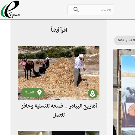
اقرأ أيضاً
يسان 2026
الحسكة
أهازيج البيادر .. فسحة للتسلية وحافز
للعمل