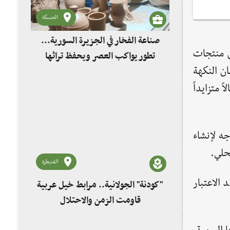
الحسكة
صناعة الفخار في الجزيرة السورية...
ض منتجات
تطور يواكب العصر ويحفظ تراثها
ن النكهة
 متزايداً
ه لإنشاء
حلي.
القنيطرة
 الاعتبار
"كودنة" الجولانية.. مرابط خيل عربية
قاومت الزمن والاحتلال