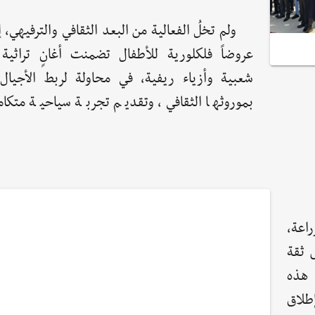
ولم تخلُ الفعالية من البعد الثقافي والترفيهي
عروضاً فلكلورية للأطفال تضمنت أغانٍ تراثي
شعبية وأزياء ريفية، في محاولة لربط الأجيال
بموروثها الثقافي، وتقديم تجربة سياحية متكامل
اعة،
س ثقة
 هذه
طلاق