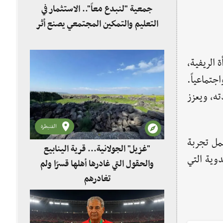
جمعية "لنبدع معاً".. الاستثمار في
التعليم والتمكين المجتمعي يصنع أثر
 الريفية،
جتماعياً.
ه، ويعزز
القنيطرة
مل تجربة
"غزيل" الجولانية... قرية الينابيع
دوية التي
والحقول التي غادرها أهلها قسرًا ولم
تغادرهم