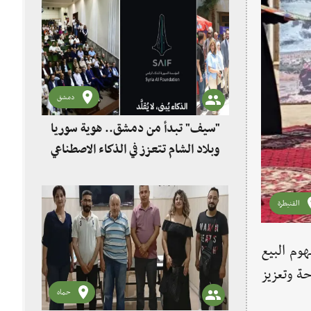
دمشق
"سيف" تبدأ من دمشق.. هوية سوريا
وبلاد الشام تتعزز في الذكاء الاصطناعي
القنيطرة
وم البيع
ة وتعزيز
حماه