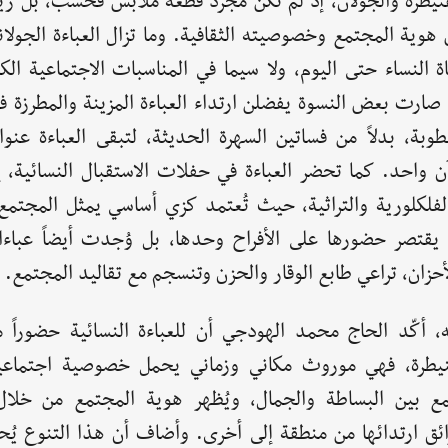
قنيطرة والجولان، إذ لم تكن مجرد قطعة ملابس فحسب، بل زيّاً 
 هوية المجتمع وخصوصيته الثقافية. وما تزال العباءة الجولا
ة النساء حتى اليوم، ولا سيما في المناسبات الاجتماعية الك
ً، صارت بعض النسوة يفضلن ارتداء العباءة المزينة والمطرزة
وبة، بدلاً من فساتين السهرة الحديثة، لتبقى العباءة عنوان
آن واحد. كما تحضر العباءة في حفلات الاستقبال النسائية، إ
لفلكلورية والتراثية، حيث تُعتمد كزي أساسي يمثل المجتمع 
 يقتصر حضورها على الأفراح وحدها، بل وُجدت أيضاً عبا
حزان، تراعي طابع الوقار والحزن وتنسجم مع تقاليد المجتمع.
، أكّد الحاج محمد الهودجي أن للعباءة النسائية حضوراً مت
نيطرة، فهي موروث مكاني وزماني يحمل خصوصية اجتماعية
مع بين البساطة والجمال، ويُظهر هوية المجتمع من خلا
ائق ارتدائها من منطقة إلى أخرى. وأضاف أن هذا التنوع يُح