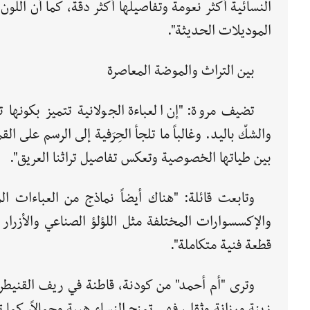
النسائية أكثر نعومة وتفاصيلها أكثر دقة، كما أن الل
الموديلات الحديثة".
بين التراث والموضة المعاصرة
تضيف مروة: "إن العباءة الجولانية تتميز بكونها 
والشكّ باليد. وغالباً ما تلجأ الحِرَفية إلى الرسم على 
بين طياتها الخصوصية وتعكس تفاصيل تراثنا العريق".
وتابعت قائلة: "هناك أيضاً نماذج من العباءات المتك
والإكسسوارات المختلفة مثل اللؤلؤ الصناعي والأزرار 
قطعة فنية متكاملة".
وترى "أم أحمد" من كودنة، قاطنة في ريف القنيطرة
زينة ورزانة وثقل، فهي تمنح النساء هيبة وجمالاً، كما