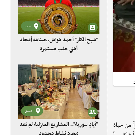
حلب
"شيخ الكار" أحمد هواش..صناعة أمجاد
أهلي حلب مستمرة
دمشق
"أيادٍ سورية".. المشاريع المنزلية لم تعد
أ من حياة
مجرد نشاط محدود