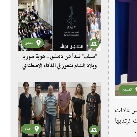
دمشق
"سيف" تبدأ من دمشق.. هوية سوريا
وبلاد الشام تتعزز في الذكاء الاصطناعي
القنيطرة
عكس عادات
 ترتديها
حماه
.