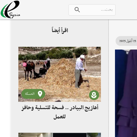
اقرأ أيضاً
25 أيلول 2025
الحسكة
أهازيج البيادر .. فسحة للتسلية وحافز
للعمل