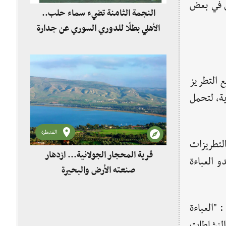
رى في بعض
النجمة الثامنة تضيء سماء حلب..
الأهلي بطلًا للدوري السوري عن جدارة
ع التطريز
ية، لتحمل
القنيطرة
التطريزات
قرية المحجار الجولانية... ازدهار
و العباءة
صنعته الأرض والبحيرة
"العباءة
 النشاطات