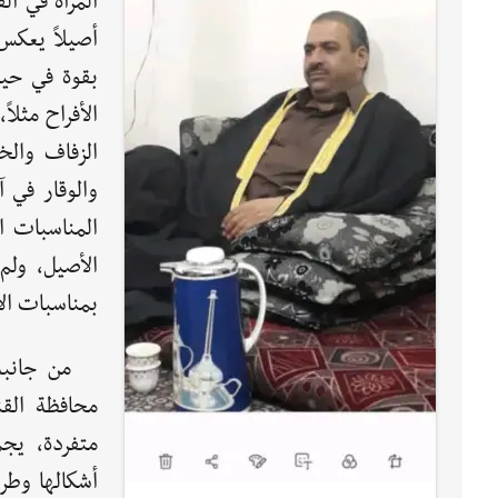
المرأة في ال
أصيلاً يعكس
بقوة في حيا
الأفراح مثلا
الزفاف والخط
والوقار في 
المناسبات ا
الأصيل، ولم
بمناسبات الأ
من جانبه
محافظة الق
متفردة، يج
أشكالها وطر