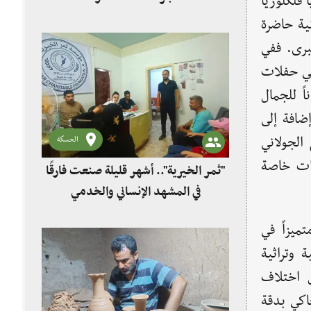
فلكلورياً
نية حاضرة
برى. ففي
 في حفلات
اً للجمال
ضافة إلى
الجولاني
الحسكة
ءات خاصة
"ثمر الخيرية".. أشهر قليلة صنعت فارقًا
في المشهد الإنساني والخدمي
ميزاً في
 وتراثية
ل اختلاف
اكي بدقة