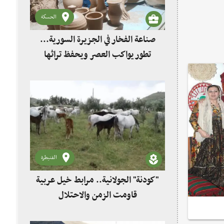
الحسكة
صناعة الفخار في الجزيرة السورية...
تطور يواكب العصر ويحفظ تراثها
القنيطرة
"كودنة" الجولانية.. مرابط خيل عربية
قاومت الزمن والاحتلال