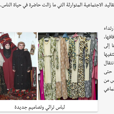
قاليد الاجتماعية المتوارثة التي ما زالت حاضرة في حياة الناس.
تداء
افها،
 إلى
تفيها
نتقال
 حتى
وس من
ماعي
لباس تراثي وتصاميم جديدة