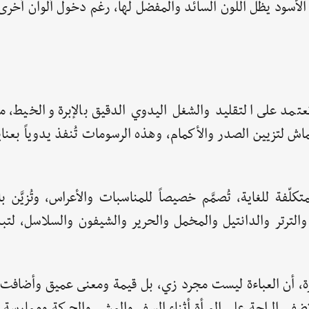
ون الأسود يظل اللون السائد والمفضل لها، رغم دخول ألوان أخ
تعتمد على التقليد والشغل اليدوي الدقيق بالإبرة والخيط، م
القماش لتزيين الصدر والأكمام، وهذه الرسومات تُنفذ يدوياً بعنا
لّفة للغاية، تُصمَّم خصيصاً للمناسبات والأعراس، وتُزيَّن ب
والترتر والدانتيل والمخمل والحرير والشيفون والسلاسل، لتبد
، أن العباءة ليست مجرد زي، بل قيمة ومعنى عميق وأضافت : 
 تضفي الراحة على المرأة أثناء السفر والمشي والحركة وممارسة