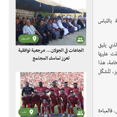
 باللباس
القنيطرة
الذي يليق
الجاهات في الجولان... مرجعية توافقية
لت عليها
تعزز تماسك المجتمع
خامة، هذا
، لتُشكّل
 فالعباءة
حلب