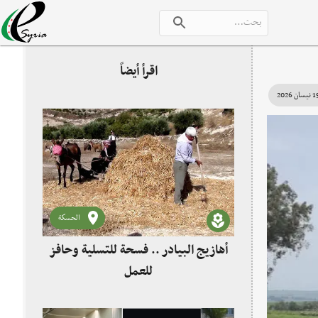
اقرأ أيضاً
يسان 2026
الحسكة
أهازيج البيادر .. فسحة للتسلية وحافز
للعمل