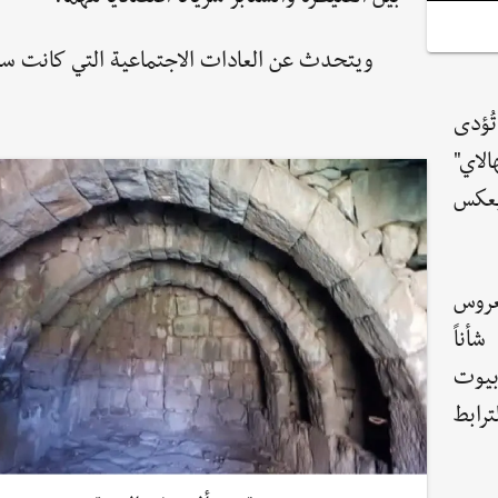
ويتحدث عن العادات الاجتماعية التي كانت سائ
ُؤدى
لاي"
يعكس
لعروس
شأناً
بيوت
رابط