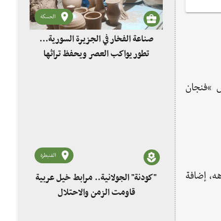
الحسكة
صناعة الفخار في الجزيرة السورية...
تطور يواكب العصر ويحفظ تراثها
ص “فنجان
القنيطرة
ياهه، إضافة
"كودنة" الجولانية.. مرابط خيل عربية
قاومت الزمن والاحتلال