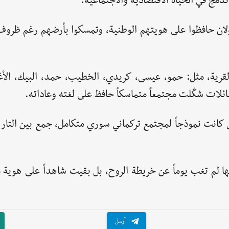
دمج في الحياة الاقتصادية والاجتماعية.
لان حافظوا على هويتهم الوطنية، وتمسكوا بأرضهم رغم ظروف 
 القرية، مثل: حمو، عيسى، كريدي، الخطيب، حمد، البيك، الأغ
ئلات شكّلت مجتمعاً متماسكاً حافظ على لغته وعاداته.
كانت نموذجاً لمجتمع تركماني سوري متكامل، جمع بين التاري
أنها لم تغب يوماً عن خريطة الروح، بل بقيت شاهداً على هوية 
أرسل