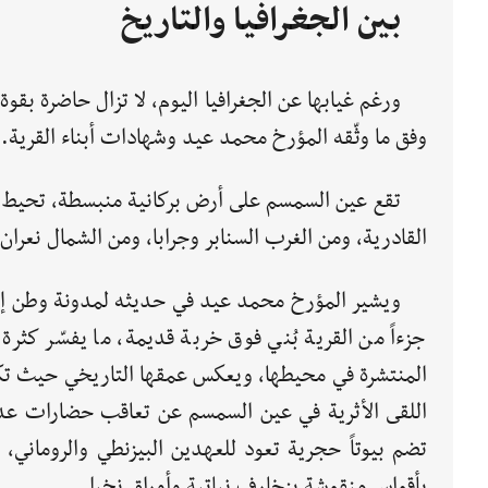
بين الجغرافيا والتاريخ
ورغم غيابها عن الجغرافيا اليوم، لا تزال حاضرة بقو
وفق ما وثّقه المؤرخ محمد عيد وشهادات أبناء القرية.
تقع عين السمسم على أرض بركانية منبسطة، تحيط بها 
القادرية، ومن الغرب السنابر وجرابا، ومن الشمال نعرا
ويشير المؤرخ محمد عيد في حديثه لمدونة وطن إل
جزءاً من القرية بُني فوق خربة قديمة، ما يفسّر كثرة ا
المنتشرة في محيطها، ويعكس عمقها التاريخي حيث 
اللقى الأثرية في عين السمسم عن تعاقب حضارات عدة
تضم بيوتاً حجرية تعود للعهدين البيزنطي والروماني، 
بأقواس منقوشة بزخارف نباتية وأوراق نخيل.