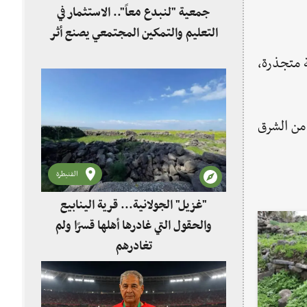
جمعية "لنبدع معاً".. الاستثمار في
التعليم والتمكين المجتمعي يصنع أثر
ة متجذرة،
 من الشرق
القنيطرة
"غزيل" الجولانية... قرية الينابيع
والحقول التي غادرها أهلها قسرًا ولم
تغادرهم