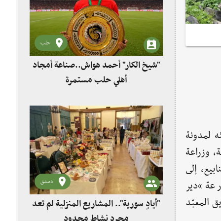
حلب
"شيخ الكار" أحمد هواش..صناعة أمجاد
أهلي حلب مستمرة
اماً)في حديثه لمدونة
ة، وزراعة
بيع، إلى
دمشق
رعة “دير
ق المعبّد
"أيادٍ سورية".. المشاريع المنزلية لم تعد
مجرد نشاط محدود