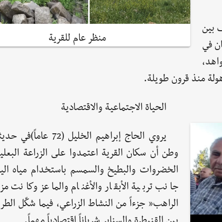
 بين
منظر عام للقرية
ان في
اهد،
لة منذ قرون طويلة.
الحياة الاجتماعية والاقتصادية
يروي الحاج إبراهيم الخليل (72 ع
وطن أن سكان القرية اعتمدوا على الزراعة البعلي
الخضروات والبطيخ والسمسم باستخدام مياه الينا
جانب تربية الأبقار والأغنام والماعز وكانت مز
الراهب” جزءاً من النشاط الزراعي، فيما شكّل الطري
بين القنيطرة والسنابر شرياناً اقتصادياً مهماً.