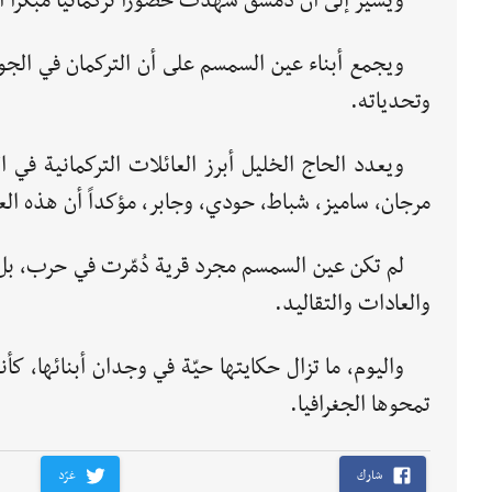
ويشير إلى أن دمشق شهدت حضوراً تركمانياً مبكراً ان
ويجمع أبناء عين السمسم على أن التركمان في الجو
وتحدياته.
ويعدد الحاج الخليل أبرز العائلات التركمانية في
مرجان، ساميز، شباط، حودي، وجابر، مؤكداً أن هذه العا
لم تكن عين السمسم مجرد قرية دُمّرت في حرب، بل 
والعادات والتقاليد.
واليوم، ما تزال حكايتها حيّة في وجدان أبنائها، ك
تمحوها الجغرافيا.
شارك
غرّد