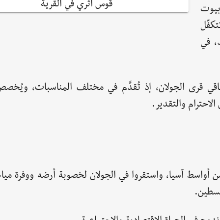
قوس أثري في القرية
بيوت
تكفّل
د، في
ي قرى الجولان، إذ تُقدَّم في مختلف المناسبات، ويُخص
لاحترام والتقدير.
 التركمان قدموا من أواسط آسيا، واستقروا في الجولان لخصوبة أرضه ووفرة م
لسطين.