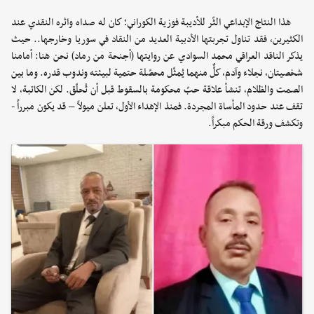
هذا النتاج الإبداعي الثّر للأديبة فوزية الكوراني؛ كان له صداه واثره النقدي عند
الكثيرين، فقد تناول تجربتها الأدبية العديد من النقاد في سوريا وخارجها.. حيث
يذكر الناقد العراقي محمد السوادي عن روايتها (أجنحة من رماد) نحن هنا: أمامنا
شخصيتان، نجلاء وآدم، كلٌّ منهما يُمثّل محصّلة حتمية لبيئته وندوب قدره. وما بين
الصمت والظلام، تنشأ علاقة حبّ محكومة بالسقوط قبل أن تُحلّق. لكن الكاتبة، لا
تقف عند حدود المأساة المجردة. فمنذ الإهداء الأول، تعلن ميولاً – قد يكون مبرراً -
وتكشف ورقة الحكم مبكراً.