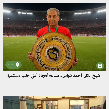
حلب
"شيخ الكار" أحمد هواش..صناعة أمجاد أهلي حلب مستمرة