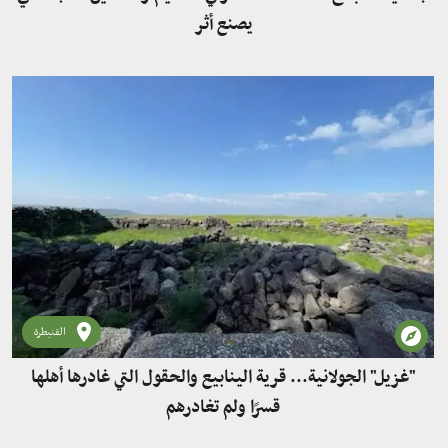
يصنع أثر
القنيطرة
"غزيل" الجولانية... قرية الينابيع والحقول التي غادرها أهلها
قسرًا ولم تغادرهم