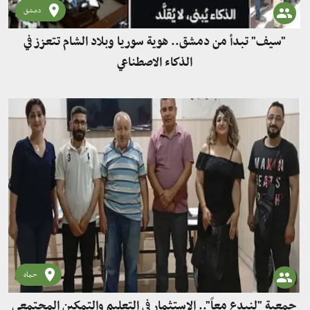
دمشق
"سيف" تبدأ من دمشق.. هوية سوريا وبلاد الشام تتعزز في
الذكاء الاصطناعي
حماه
جمعية "لنبدع معاً".. الاستثمار في التعليم والتمكين المجتمعي