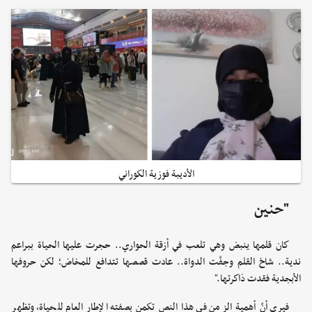
الأديبة فوزية الكوراني
"حنين
كان قلمها ينبض وهي تلعب في أزقة الحواري.. حجرت عليها الحياة ببراعم
ندية.. شاخ القلم وجفّت الدواة.. عادت قصصها تتدافع للمخاض؛ لكن حروفها
الأبجدية فقدت ذاكرتها."
فيرى أنّ أهمية الزمن في هذا النص تكمن بصفته الإطار العام للحياة، وتظهر