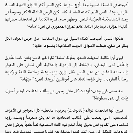
أهميته في القصة القصيرة جدا بأوج صورها لكون القص أكثر الأنواع الأدبية التصاقا
بالزمن، وهذا النص الذي كتبته القاصة يكاد يكون الزمن الدلالة الأكثر وضوحاً في
رصد الديناميكية الحركية للنص، ويظهر مدى قدرة الكاتبة في استخدام مهاراتها
الفنية المؤثرة. فيما يقرأ الناقد غانم عمران المعموري في نص: "سلعة"
هتكوا الستر؛ أصبحت كغثاء السيل في سوق النخاسة، دق جرس المزاد، الكل
ينظر من طفيّ، هبطت الأسواق، انتهت الصلاحية؛ بخسوها حقها."
فيرى أن الكاتبة استهلت قصتها بعنْونة "سلعة" نكرة غير فاضح يفتح باب التأويل
والتأمل لدى المتلقي، بالإضافة إلى الرمزيّة والدلالية الّتي تضفي على العنوان
وانسجامه الدقيق مع متن النص بكل توازن وموضوعية وسلامة اللغة وتركيزها
وجذاباً للقارىء.. وفي قراءة الناقد هاني أبوغليون أبورشاد لنص: "استِهَانة"
بعد نصف قرن ونيّف؛ أزهقت كل مافي رحمي من نِطَاف. اعتليت المنبر أتسول،
رُدَت إلي يدي مقطوعة!"
فيرى أنها اقتحمت عوالم (التابوهات) بحرفية، متخطية كل الحواجز في الأعراف
المجتمعية، التي يصعب على الكاتب اقتحامها ما لم يكن متمرساً ويمتلك رؤية
تساعده على تقديم نص عميق جداً، تبدو فيه اللغة السطحية نصاً عادياً يعرض إحدى
التابوهات الثلاثة، في حين تُعبّر لغته العميقة عن قضايا يصعب الحديث فيها بهذا