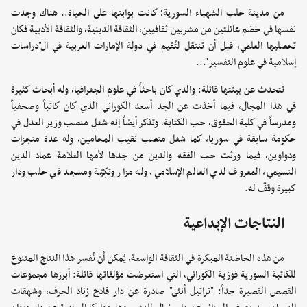
من مدينة حلب الشهباء السورية؛ كانت بوابتها على الحياة.. هناك وجدت
نفسها في خضم عائلتين من مشربين ثقافيين، الثقافة الدينية، والثقافة الأدبية فكان
تحصليها العلمي، قبل أن تنتقل لتُقيم في دولة الإمارات العربية في ال"دراسات
إسلامية في علوم التفسير"...
تتحدث عن بيئتها قائلة: والدي كان باحثاً في علوم الجغرافيا، وله أبحاث كثيرة
في هذا المجال، فيما أخذت عن الجد أسعد الكوراني الذي كان كاتباً وصحفياً
ومدرساً في كلية الحقوق، حب الكتابة، وتذكر أيضاً إنه شغل منصب وزير العدل في
حكومة سابقة في سوريا، كما شغل منصب نقيب المحامين، وله عدة منجزات
ودواوين، فيما ورثت حب الفقه والدين من جدها لأمها العلامة عماد الدين
النسيمي، المعروف لدي العالم الإسلامي، وله مزار وتكِيّة ومسجد في حلب ودار
كبيرة وقفٌ له.
النتاجات الإبداعية
من هذه الحاضنة المبكرة في الثقافة الواسعة، يُمكن أن نُفسر هذا النتاج المتنوع
للكاتبة السورية فوزية الكوراني، التي استعرضت مؤلفاتها قائلة: أبرزها مجموعات
القصص القصيرة جداً: "تراتيل أنثى" صادرة عن دار قادح زناد الحرف، وشهقات