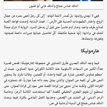
الناقد عباس عجاج والناقد هاني أبو غليون
فهي لا تهدي روايتها، بل تُصدر لائحة اتهام: "إلى كل رجل أعمى بصره عن جمال
الروح، واختار الملموسات الحسية على الأرض.".. فمنذ البداية، وُضعت قواعد اللعبة
لصالح طرف واحد، وصار آدم خاسراً حتى قبل أن يدخل السرد. الرواية لا تترك مجالاً
للشك في براءتها: إنّها ضحية مكتملة، كلّ تفاصيل حياتها مبررات دامغة لصمتها،
ونفورها، وابتعادها.
هارمونيكا
فيما وجد الناقد المصري طارق الشناوي في مجموعة (هارمونيكا: قصص قصيرة
جداً) الكثير من السمات الأسلوبية عند الكاتبة الكوراني منها العناوين، حيث إن
"معظم عناوين القصص عبارة عن كلمة واحدة، أو كلمتين، وغالبا نكرة، ولا يحتوي
النص على أي كلمة من العنوان، والذي يمثل بحد ذاته نصاً موازياً، قد نتجاوزه في
القراءة الأولى، ولكننا ما إن ننتهي من قراءة القصة حتى نعود إلى قراءة العنوان، حتى
نستطيع أن نفهم المغزى الحقيقي للقصة."كما استخدمت الكاتبة الرمز، وخاصة
الرمز الديني، في العديد من القصص، وجذبها الفعل الماضي بكثرة، فيما يبحث
الناقد عباس عجاج في البنية الزمانية في نص: