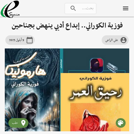
فوزية الكوراني.. إبداع أدبي ينهض بجناحين
علي الراعي
9 أيلول 2025
حلب