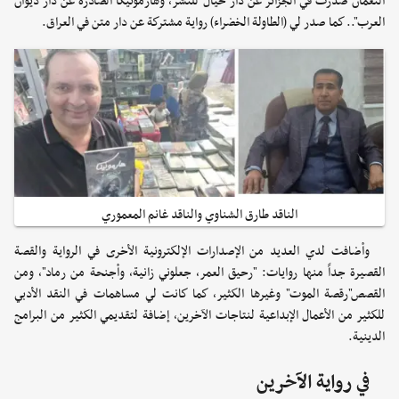
النعمان صدرت في الجزائر عن دار خيال للنشر، وهارمونيكا الصادرة عن دار ديوان
العرب".. كما صدر لي (الطاولة الخضراء) رواية مشتركة عن دار متن في العراق.
الناقد طارق الشناوي والناقد غانم المعموري
وأضافت لدي العديد من الإصدارات الإلكترونية الأخرى في الرواية والقصة
القصيرة جداً منها روايات: "رحيق العمر، جعلوني زانية، وأجنحة من رماد"، ومن
القصص"رقصة الموت" وغيرها الكثير، كما كانت لي مساهمات في النقد الأدبي
للكثير من الأعمال الإبداعية لنتاجات الآخرين، إضافة لتقديمي الكثير من البرامج
الدينية.
في رواية الآخرين