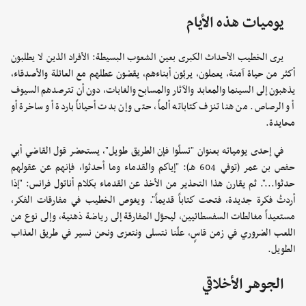
يوميات هذه الأيام
يرى الخطيب الأحداث الكبرى بعين الشعوب البسيطة: الأفراد الذين لا يطلبون
أكثر من حياة آمنة، يعملون، يربّون أبناءهم، يقضون عطلهم مع العائلة والأصدقاء،
يذهبون إلى السينما والمعابد والآثار والمسابح والغابات، دون أن تترصدهم السيوف
أو الرصاص. من هنا تنزف كتاباته ألماً، حتى وإن بدت أحياناً باردة أو ساخرة أو
محايدة.
في إحدى يومياته بعنوان "تسلّوا فإن الطريق طويل"، يستحضر قول القاضي أبي
حفص بن عمر (توفي 604 هـ): "إياكم والقدماء وما أحدثوا، فإنهم عن عقولهم
حدثوا...". ثم يقارن هذا التحذير من الأخذ عن القدماء بكلام أناتول فرانس: "إذا
أردتُ فكرة جديدة، فتحت كتاباً قديماً". ويغوص الخطيب في مفارقات الفكر،
مستعيداً مغالطات السفسطائيين، ليحوّل المفارقة إلى رياضة ذهنية، وإلى نوع من
اللعب الضروري في زمن قاسٍ، علّنا نتسلى ونتعزى ونحن نسير في طريق العذاب
الطويل.
الجوهر الأخلاقي