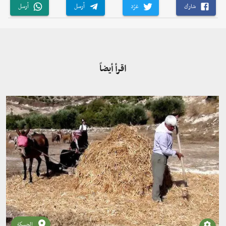
شارك
غرّد
أرسل
أرسل
اقرأ أيضاً
الحسكة