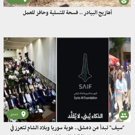
أهازيج البيادر .. فسحة للتسلية وحافز للعمل
دمشق
"سيف" تبدأ من دمشق.. هوية سوريا وبلاد الشام تتعزز في