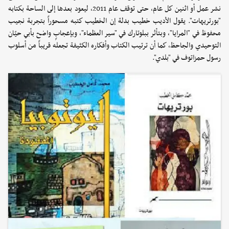
نشر عمل أو اثنين كل عام، حتى توقف عام 2011، ليعود بعدها إلى الساحة بكتابه
"بورتريهات". يقول الأديب خطيب بدلة إن الخطيب كتبه مسحوراً بتجربة نجيب
محفوظ في "المرايا"، وبتأثر ببلوتارك في "سير العظماء"، وبإعجابٍ واضح بأبي حيّان
التوحيدي والجاحظ، كما أن ترتيب الكتاب وأفكاره الكثيفة تجعله قريباً من أسلوب
رسول حمزاتوف في "بلدي".