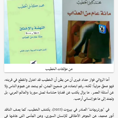
من مؤلفات الخطيب
أما الروائي فواز حداد فيرى أن من يظن أن الخطيب قد اعتزل وانقطع في قريته،
فهو محقّ جزئياً؛ لكنه، رغم ابتعاده عن ضجيج المدن، لم يبتعد عن هموم الناس ولا
عن أسئلة العصر. ما يزال يكتب عن قضايا حسّاسة تمسّ سوريا والعالم العربي، بل
وتمتد إلى ما هو إنساني أرحب.
في "بورتريهات" الصادر في بيروت (2022)، يكشف الخطيب، كما يصف الناقد
أنور محمد، عن الجوهر الأخلاقي للإنسان السوري، وعن المآسي التي عاشها في