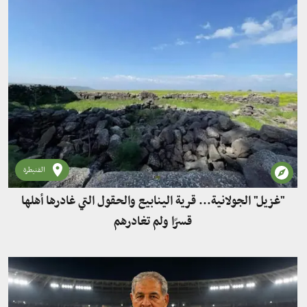
القنيطرة
"غزيل" الجولانية... قرية الينابيع والحقول التي غادرها أهلها
قسرًا ولم تغادرهم