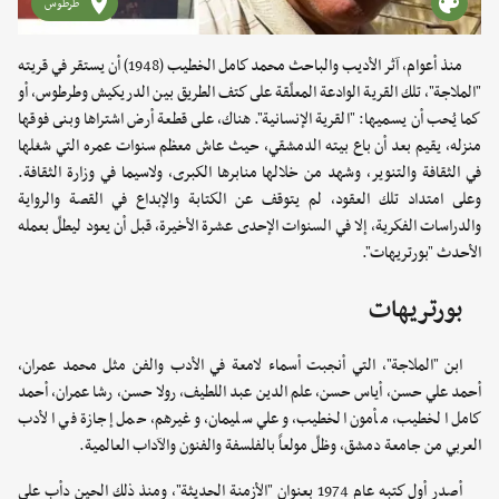
طرطوس
منذ أعوام، آثر الأديب والباحث محمد كامل الخطيب (1948) أن يستقر في قريته
"الملاجة"، تلك القرية الوادعة المعلّقة على كتف الطريق بين الدريكيش وطرطوس، أو
كما يُحب أن يسميها: "القرية الإنسانية". هناك، على قطعة أرض اشتراها وبنى فوقها
منزله، يقيم بعد أن باع بيته الدمشقي، حيث عاش معظم سنوات عمره التي شغلها
في الثقافة والتنوير، وشهد من خلالها منابرها الكبرى، ولاسيما في وزارة الثقافة.
وعلى امتداد تلك العقود، لم يتوقف عن الكتابة والإبداع في القصة والرواية
والدراسات الفكرية، إلا في السنوات الإحدى عشرة الأخيرة، قبل أن يعود ليطلّ بعمله
الأحدث "بورتريهات".
بورتريهات
ابن "الملاجة"، التي أنجبت أسماء لامعة في الأدب والفن مثل محمد عمران،
أحمد علي حسن، أياس حسن، علم الدين عبد اللطيف، رولا حسن، رشا عمران، أحمد
كامل الخطيب، مأمون الخطيب، وعلي سليمان، وغيرهم، حمل إجازة في الأدب
العربي من جامعة دمشق، وظلّ مولعاً بالفلسفة والفنون والآداب العالمية.
أصدر أول كتبه عام 1974 بعنوان "الأزمنة الحديثة"، ومنذ ذلك الحين دأب على