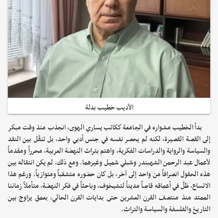
الأديب خطيب بدلة
بدأ الخطيب مشواره في الجامعة ككاتب يساري الهوى، انجذب منذ وقت مبكر
إلى القصة القصيرة، لكنه لم يحصر نفسه في جنس أدبي واحد، بل تنقّل بين النقد
والسياسة والرواية والدراسات الفكرية، واهتم بتراث النهضة العربية، محرراً ومقدماً
لأعمال عبد الرحمن الشهبندر وشبلي شميل وغيرهما. ومع ذلك، لم يكن انتقاله بين
هذه الحقول انصرافاً من واحد إلى آخر، بل كان حضوره متشعّباً ومتوازياً. ورغم هذا
الاتساع، ظلّ في أعماقه قاصاً مديناً لتشيخوف، وباحثاً في فكر النهضة، متأملاً زماننا
الممتد منذ منتصف القرن العشرين حتى بدايات القرن الحالي، بعمق يزاوج بين
التاريخ والفلسفة والسياسة والتراث.