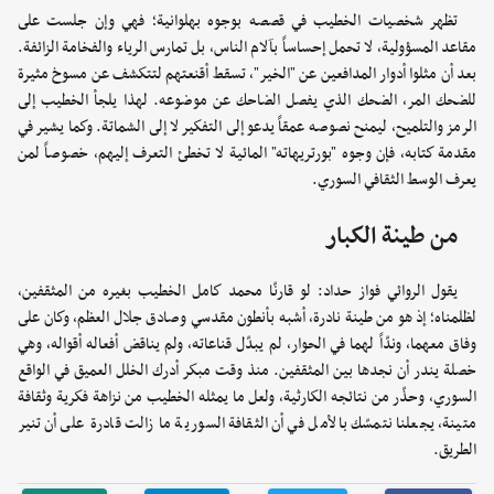
تظهر شخصيات الخطيب في قصصه بوجوه بهلوانية؛ فهي وإن جلست على
مقاعد المسؤولية، لا تحمل إحساساً بآلام الناس، بل تمارس الرياء والفخامة الزائفة.
بعد أن مثلوا أدوار المدافعين عن "الخير"، تسقط أقنعتهم لتتكشف عن مسوخ مثيرة
للضحك المر، الضحك الذي يفصل الضاحك عن موضوعه. لهذا يلجأ الخطيب إلى
الرمز والتلميح، ليمنح نصوصه عمقاً يدعو إلى التفكير لا إلى الشماتة. وكما يشير في
مقدمة كتابه، فإن وجوه "بورتريهاته" المائية لا تخطئ التعرف إليهم، خصوصاً لمن
يعرف الوسط الثقافي السوري.
من طينة الكبار
يقول الروائي فواز حداد: لو قارنّا محمد كامل الخطيب بغيره من المثقفين،
لظلمناه؛ إذ هو من طينة نادرة، أشبه بأنطون مقدسي وصادق جلال العظم، وكان على
وفاق معهما، وندّاً لهما في الحوار، لم يبدّل قناعاته، ولم يناقض أفعاله أقواله، وهي
خصلة يندر أن نجدها بين المثقفين. منذ وقت مبكر أدرك الخلل العميق في الواقع
السوري، وحذّر من نتائجه الكارثية، ولعل ما يمثله الخطيب من نزاهة فكرية وثقافة
متينة، يجعلنا نتمسّك بالأمل في أن الثقافة السورية ما زالت قادرة على أن تنير
الطريق.