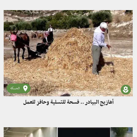
الحسكة
أهازيج البيادر .. فسحة للتسلية وحافز للعمل