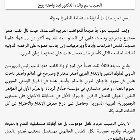
الحبيب مع والده الدكتور اياد واخته روح
ليس مجرد طفل بل أيقونة مستقبلية للعلم والمعرفة
ويُعد الحبيب نموذجاً ملهماً للمواهب العربية الصاعدة، حيث نال لقب أصغر
مخترع ومبرمج وباحث علمي في العالم، بعد تقديمه أكثر من 55 عملًا علمياً
متنوعاً، تشمل اختراعات وأبحاثاً وبرمجيات، إلى جانب حصوله على الرخصة الدولية
لقيادة الحاسب الآلي كأصغر طفل يحصل عليها على مستوى الوطن العربي.
وتابع حديثه قائلاً: نلت عدداً من الجوائز والألقاب، منها نائب رئيس المهرجان
الدولي لملوك التميز والإبداع العربي أصغر مخترع ومبرمج في العالم وأصغر باحث
علمي في سوريا والوطن العربي والعالم، وأصغر عضو في الفريق الوطني السوري
لعلوم الفضاء، وأصغر استشاري في مؤسسة صنّاع الريادة، والمركز الأول في المؤتمر
العلمي الدولي للتحول الرقمي، والمركز الأول في مسابقة الاختراع على مستوى
الجمهورية العربية السورية، وحاصل على درع معرض الإبداع والاختراع عن كل
الفئات المشاركة.
لا يُمثل الحبيب مجرد طفل موهوب، بل هو أيقونة مستقبلية للعلم والمعرفة
العربية، وقدوة حقيقية لكل الأطفال الحالمين بمستقبل مختلف يُصنع بالعقل
والإرادة والطموح.