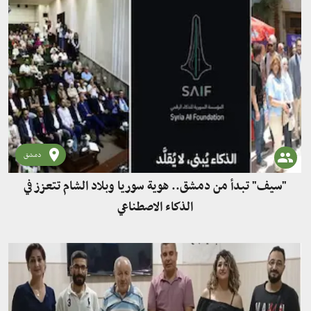
دمشق
"سيف" تبدأ من دمشق.. هوية سوريا وبلاد الشام تتعزز في
الذكاء الاصطناعي