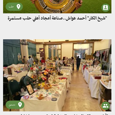
حلب
"شيخ الكار" أحمد هواش..صناعة أمجاد أهلي حلب مستمرة
دمشق