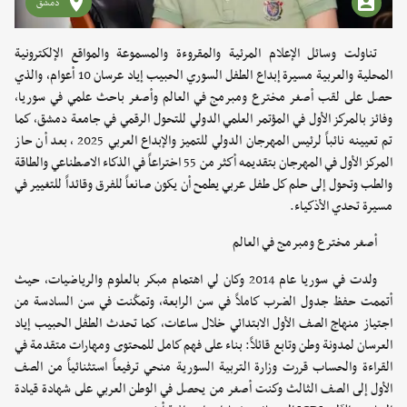
دمشق
تناولت وسائل الإعلام المرئية والمقروءة والمسموعة والمواقع الإلكترونية
المحلية والعربية مسيرة إبداع الطفل السوري الحبيب إياد عرسان 10 أعوام، والذي
حصل على لقب أصغر مخترع ومبرمج في العالم وأصغر باحث علمي في سوريا،
وفائز بالمركز الأول في المؤتمر العلمي الدولي للتحول الرقمي في جامعة دمشق، كما
تم تعيينه نائباً لرئيس المهرجان الدولي للتميز والإبداع العربي 2025 ، بعد أن حاز
المركز الأول في المهرجان بتقديمه أكثر من 55 اختراعاً في الذكاء الاصطناعي والطاقة
والطب وتحول إلى حلم كل طفل عربي يطمح أن يكون صانعاً للفرق وقائداً للتغيير في
مسيرة تحدي الأذكياء.
أصغر مخترع ومبرمج في العالم
ولدت في سوريا عام 2014 وكان لي اهتمام مبكر بالعلوم والرياضيات، حيث
أتممت حفظ جدول الضرب كاملاً في سن الرابعة، وتمكّنت في سن السادسة من
اجتياز منهاج الصف الأول الابتدائي خلال ساعات، كما تحدث الطفل الحبيب إياد
العرسان لمدونة وطن وتابع قائلاً: بناء على فهم كامل للمحتوى ومهارات متقدمة في
القراءة والحساب قررت وزارة التربية السورية منحي ترفيعاً استثنائياً من الصف
الأول إلى الصف الثالث وكنت أصغر من يحصل في الوطن العربي على شهادة قيادة