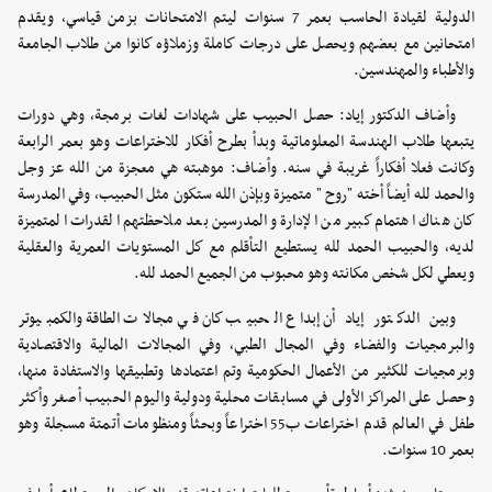
الدولية لقيادة الحاسب بعمر 7 سنوات ليتم الامتحانات بزمن قياسي، ويقدم
امتحانين مع بعضهم ويحصل على درجات كاملة وزملاؤه كانوا من طلاب الجامعة
والأطباء والمهندسين.
وأضاف الدكتور إياد: حصل الحبيب على شهادات لغات برمجة، وهي دورات
يتبعها طلاب الهندسة المعلوماتية وبدأ بطرح أفكار للاختراعات وهو بعمر الرابعة
وكانت فعلا أفكاراً غريبة في سنه. وأضاف: موهبته هي معجزة من الله عز وجل
والحمد لله أيضاً أخته "روح " متميزة وبإذن الله ستكون مثل الحبيب، وفي المدرسة
كان هناك اهتمام كبير من الإدارة والمدرسين بعد ملاحظتهم القدرات المتميزة
لديه، والحبيب الحمد لله يستطيع التأقلم مع كل المستويات العمرية والعقلية
ويعطي لكل شخص مكانته وهو محبوب من الجميع الحمد لله.
وبين الدكتور إياد أن إبداع الحبيب كان في مجالات الطاقة والكمبيوتر
والبرمجيات والفضاء وفي المجال الطبي، وفي المجالات المالية والاقتصادية
وبرمجيات للكثير من الأعمال الحكومية وتم اعتمادها وتطبيقها والاستفادة منها،
وحصل على المراكز الأولى في مسابقات محلية ودولية واليوم الحبيب أصغر وأكثر
طفل في العالم قدم اختراعات ب55 اختراعاً وبحثاً ومنظومات أتمتة مسجلة وهو
بعمر 10 سنوات.