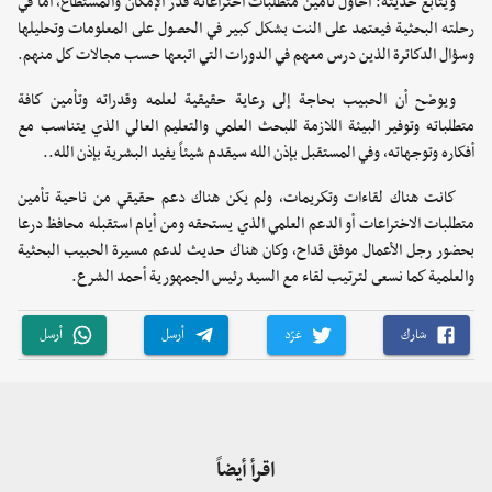
ويتابع حديثه: أحاول تأمين متطلبات اختراعاته قدر الإمكان والمستطاع، أما في
رحلته البحثية فيعتمد على النت بشكل كبير في الحصول على المعلومات وتحليلها
وسؤال الدكاترة الذين درس معهم في الدورات التي اتبعها حسب مجالات كل منهم.
ويوضح أن الحبيب بحاجة إلى رعاية حقيقية لعلمه وقدراته وتأمين كافة
متطلباته وتوفير البيئة اللازمة للبحث العلمي والتعليم العالي الذي يتناسب مع
أفكاره وتوجهاته، وفي المستقبل بإذن الله سيقدم شيئاً يفيد البشرية بإذن الله..
كانت هناك لقاءات وتكريمات، ولم يكن هناك دعم حقيقي من ناحية تأمين
متطلبات الاختراعات أو الدعم العلمي الذي يستحقه ومن أيام استقبله محافظ درعا
بحضور رجل الأعمال موفق قداح، وكان هناك حديث لدعم مسيرة الحبيب البحثية
والعلمية كما نسعى لترتيب لقاء مع السيد رئيس الجمهورية أحمد الشرع.
شارك
غرّد
أرسل
أرسل
اقرأ أيضاً