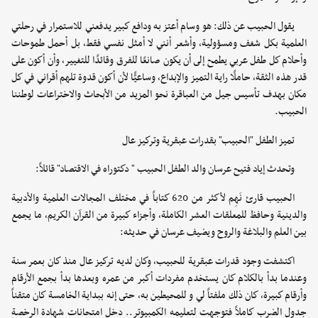
يقول الحبيب عن ذلك: هو وسام أعتز به ودافع كبير يدفعني للاستمرار في رحلتي
العلمية بكل شغف ومسؤولية، وأشعر أنني لا أمثل نفسي فقط، بل أحمل طموحات
وأحلام كل طفل عربي يطمح إلى أن يكون صانعًا للفرق وقائدًا للتغيير، وأن أكون على
قدر هذه الثقة، حاملًا راية التميز والإبداع، وساعيًّا لأن أكون قدوة تلهم أقراني في كل
مكان بهدف تأسيس جيل من العباقرة نحو المزيد من الأبحاث والاختراعات لوطننا
الحبيب.
تميز الطفل "الحبيب" بقدرات عبقرية وتركيز عال
وتحدث إياد فتيح عرسان والد الطفل الحبيب " دكتوراه في الاقتصاد" قائلاً:
الحبيب قارئ نَهِم لأكثر من 620 كتاباً في مختلف المجالات العلمية والأدبية
والدينية وحافظ للمعلقات العشر الكاملة، وأجزاء كبيرة من القرآن الكريم، ما يجمع
بين العلم والبلاغة والروح ويضيف عرسان في حديثه:
اكتشفت وجود قدرات عبقرية للحبيب، وكان لديه تركيز عال منذ كان بعمر سنة
وعندما بدأ بالكلام كان يستخدم مفردات أكبر من عمره وبعدها بدأ بجمع الأرقام
وأرقام كبيرة، كان ذلك ملفتاً لي و للمحيطين به، حتى إنه ببداية الخامسة كان متقناً
جدول الضرب كاملاً فتوجهت لتعليمه الكمبيوتر.. دخل امتحانات شهادة الرخصة