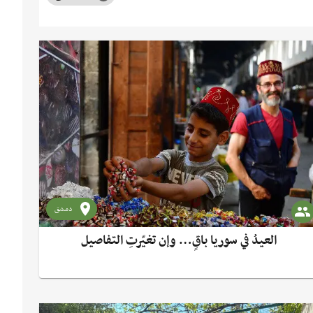
دمشق
العيدُ في سوريا باقٍ… وإن تغيّرتِ التفاصيل