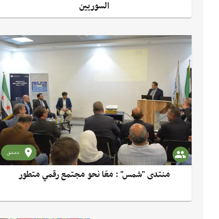
السوريين
دمشق
منتدى "شمس" : معًا نحو مجتمع رقمي متطور