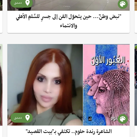
دمشق
"نبض وطن"… حين يتحوّل الفن إلى جسرٍ للسِّلم الأهلي
والانتماء
دمشق
الشاعرة رندة حلوم.. تكتفي بـ"بيت القصيد"