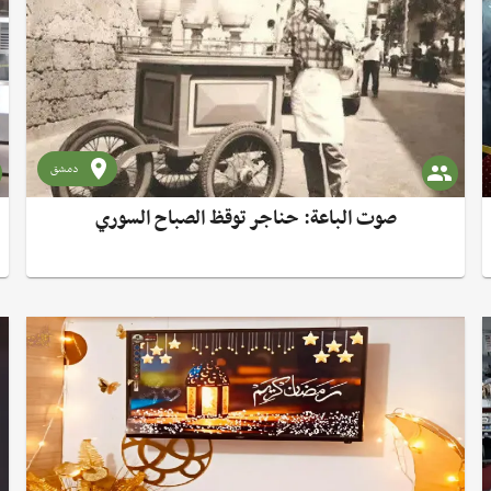
دمشق
صوت الباعة: حناجر توقظ الصباح السوري