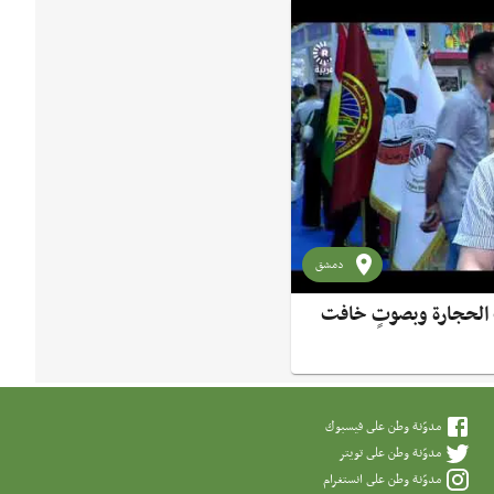
دمشق
الحجارة وبصوتٍ خافت
مدوّنة وطن على فيسبوك
مدوّنة وطن على تويتر
مدوّنة وطن على انستغرام