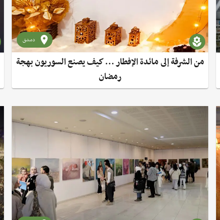
دمشق
من الشرفة إلى مائدة الإفطار … كيف يصنع السوريون بهجة
رمضان