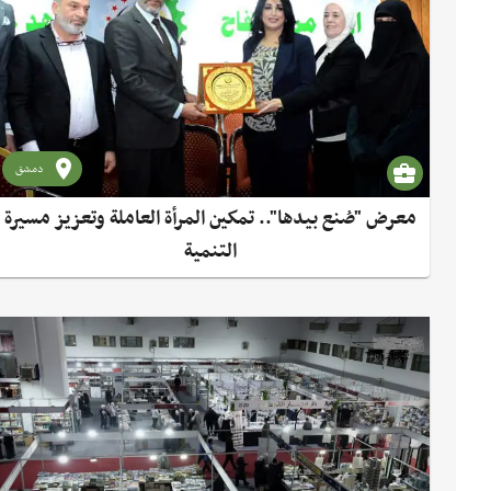
دمشق
معرض "صُنع بيدها".. تمكين المرأة العاملة وتعزيز مسيرة
التنمية