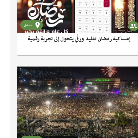
دمشق
إمساكية رمضان تقليد ورقّي يتحول إلى تجربة رقمية