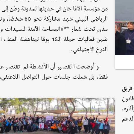
من مؤسسة الآغا خان في حديثها لمدونة وطن إلى أ
الرياضي البيئي شهد مشاركة ن
مدى تحت شعار **«المساحة الآمنة للسيدات وا
ضمن فعاليات حملة الـ16 يومًا لمناهضة ا
النوع الاجتماعي.
وأوضحت القصير أن الأنشطة لم تقتصر على
فقط، بل شملت جلسات حول التواصل اللاعنفي، 
 فريق
انون
ثاره،
لدعم