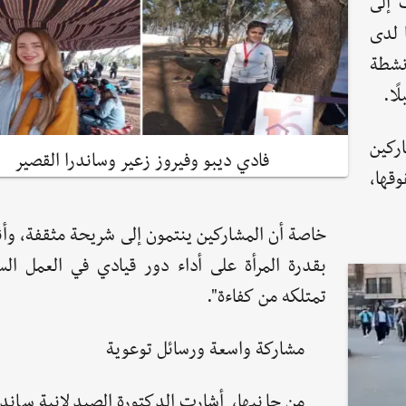
 إلى
ا لدى
نشطة
ًا.
ركين
فادي ديبو وفيروز زعير وساندرا القصير
وقها،
خاصة أن المشاركين ينتمون إلى شريحة مثقفة، وأن
بقدرة المرأة على أداء دور قيادي في العمل الس
تمتلكه من كفاءة".
مشاركة واسعة ورسائل توعوية
من جانبها، أشارت الدكتورة الصيدلانية ساندر