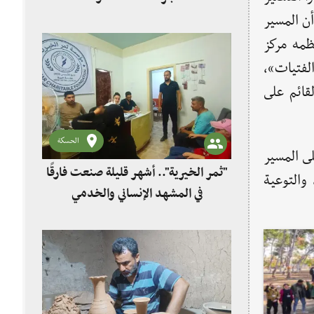
ن المسير
حو 80 شخصًا، ونظمه مركز
لفتيات»،
لعنف القائم على
الحسكة
 المسير
"ثمر الخيرية".. أشهر قليلة صنعت فارقًا
والتوعية
في المشهد الإنساني والخدمي