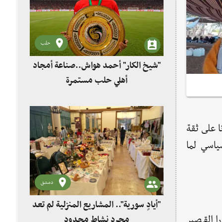
حلب
"شيخ الكار" أحمد هواش..صناعة أمجاد
أهلي حلب مستمرة
ا على ثقة
ياسي لما
دمشق
"أيادٍ سورية".. المشاريع المنزلية لم تعد
ا القصير
مجرد نشاط محدود