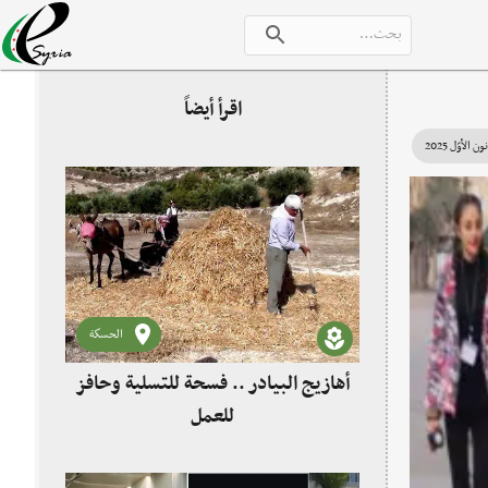
اقرأ أيضاً
الحسكة
أهازيج البيادر .. فسحة للتسلية وحافز
للعمل