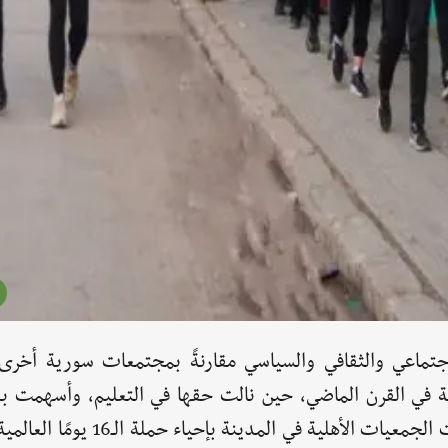
تماعي والثقافي والسياسي مقارنةً بمجتمعات سورية أخرى،
نة في القرن الماضي، حين نالت حقها في التعليم، وأسهمت بف
العملين الاجتماعي والسياسي. وفي هذا السياق، شاركت الجمعيات الأهلية 