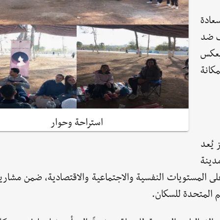
عادة
ف ضد
يعكس
مكانة
استراحة وحوار
يُعد
دينة
ل على تمكينهن ابتداءً من عمر 14 عامًا، على المستويات النفسية والاجتماعية والاقتصادية، ضم
م المتحدة للسكان.