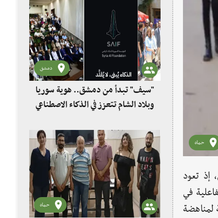
دمشق
"سيف" تبدأ من دمشق.. هوية سوريا
وبلاد الشام تتعزز في الذكاء الاصطناعي
حماه
 إذ تعود
اعلية في
حماه
في المدينة بإحياء حملة الـ16 يومًا العالمية لمناهضة