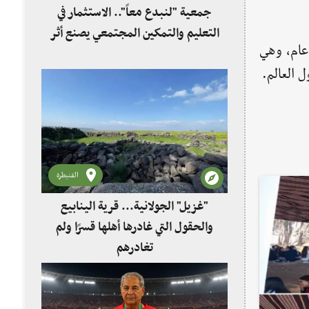
جمعية "لنبدع معاً".. الاستثمار في
التعليم والتمكين المجتمعي يصنع أثر
دف 25 تشرين الثاني من كل عام، وهي
 العالم.
القنيطرة
"غزيل" الجولانية... قرية الينابيع
والحقول التي غادرها أهلها قسرًا ولم
تغادرهم