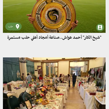
حلب
"شيخ الكار" أحمد هواش..صناعة أمجاد أهلي حلب مستمرة