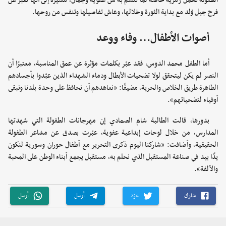
الطفولة تحمل رمزية خاصة لما تتسم به من عفوية وجمال، مشيرة إلى أنها تعبّر عن
فرح جيل وُلد مع بداية الثورة وخلالها، وعاش تفاصيلها وتنفس من روحها.
أصوات الأطفال… وفاء ووعد
أما الطفل محمد الدوس، فقد عبّر بكلمات مؤثرة عن عمق المناسبة، معتبرًا أن
النصر لم يكن ليتحقق لولا تضحيات الأبطال ودماء الشهداء الذين عبّدوا بأجسادهم
الطاهرة طريق الخلاص والحرية، مضيفًا: «نعاهدهم أن نحافظ على وحدة بلدنا ونبقى
أوفياء لتضحياتهم».
بدورها، قالت الطالبة شام الصمادي إن مهرجانات الطفولة التي شهدتها
المدارس، من خلال لوحات إبداعية عفوية، عبّرت بصدق عن مشاعر الطفولة
الحقيقية، وأضافت: «شاركنا اليوم ذكرى التحرير مع أطفال حوران وسورية لنكون
يدًا بيد في صناعة المستقبل الذي نحلم به، مستقبل يجمع أبناء الوطن على المحبة
والألفة».
شارك
غرّد
أرسل
أرسل