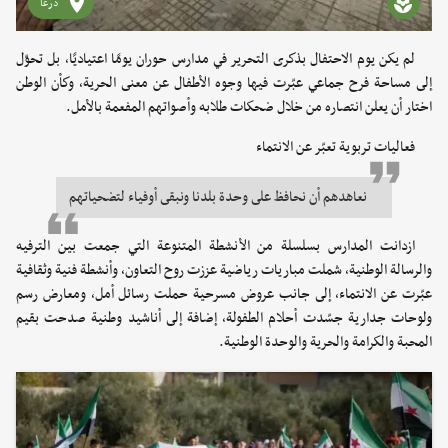
درعا
لم يكن يوم الاحتفال بذكرى التحرير في مدارس حوران يومًا اعتياديًا، بل تحوّل
إلى مساحة فرح جماعي عبّرت فيها وجوه الأطفال عن معنى الحرية، وكأن الوطن
اختار أن يعلن انتصاره من خلال ضحكات طلابه وأصواتهم المفعمة بالأمل.
فعاليات تربوية تعبّر عن الانتماء
نعاهدهم أن نحافظ على وحدة بلدنا ونبقى أوفياء لتضحياتهم
ازدانت المدارس بسلسلة من الأنشطة المتنوعة التي جمعت بين الترفيه
والرسالة الوطنية، شملت مباريات رياضية عززت روح التعاون، وأنشطة فنية وثقافية
عبّرت عن الانتماء، إلى جانب عروض مسرحية حملت رسائل أمل، ومعارض رسم
ولوحات جدارية جسّدت أحلام الطفولة، إضافة إلى أناشيد وطنية صدحت بقيم
المحبة والكرامة والحرية والوحدة الوطنية.