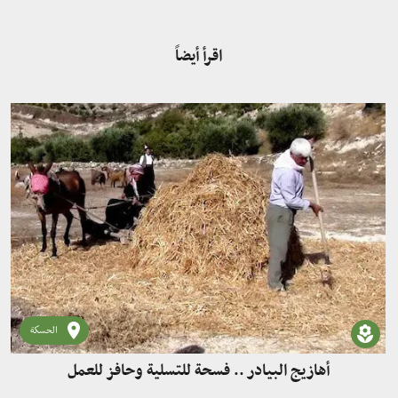
اقرأ أيضاً
الحسكة
أهازيج البيادر .. فسحة للتسلية وحافز للعمل