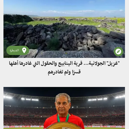
القنيطرة
"غزيل" الجولانية... قرية الينابيع والحقول التي غادرها أهلها
قسرًا ولم تغادرهم