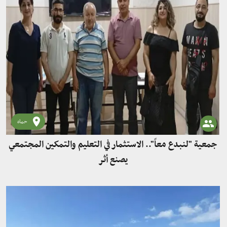
حماه
جمعية "لنبدع معاً".. الاستثمار في التعليم والتمكين المجتمعي
يصنع أثر