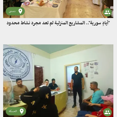
دمشق
"أيادٍ سورية".. المشاريع المنزلية لم تعد مجرد نشاط محدود
الحسكة