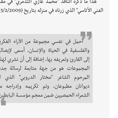
هذا ما ذكره الناقد "محمد غازي التدمري" في م
الغني الأتاسي" الذي زرناه في منزله بتاريخ (15/2/2009) وتعرفنا على تجربته مع الشعر ومع القصص الشعبية التي يكتبها.
أحمل في نفسي مجموعة من الآراء الفكري
والفلسفية في الحياة والإنسان، أسعى لإيصاله
إلى القارئ وتعريفه بها، إضافة إلى أن نشري لهذ
المجموعات هو من جهة متابعة لرسالة جدي
المرحوم الشاعر "مختار الدروبي" الذي ل
ديوانان مطبوعان، وتم تكريمه وإدراجه م
الشعراء الحمصيين ضمن معجم مؤسسة البابطين