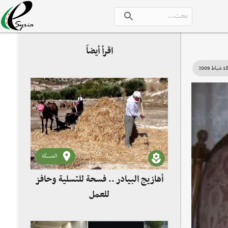
اقرأ أيضاً
 شباط 2009
الحسكة
أهازيج البيادر .. فسحة للتسلية وحافز
للعمل