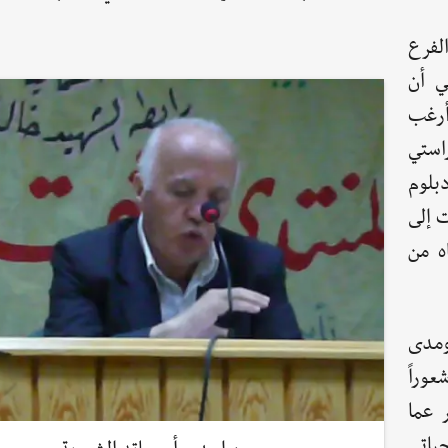
الفرع
ي أن
أرغب
استي
بلوم
 إلى
ه من
 ومدى
عوراً
 عما
ياتي