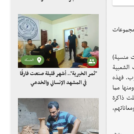
 مجموعات
ت منسية)
الحسكة
 الشعبية
"ثمر الخيرية".. أشهر قليلة صنعت فارقًا
وب. فهذه
في المشهد الإنساني والخدمي
ومنها مما
لت ذاكرة
معاناتهم،