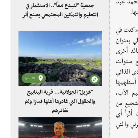
محمد عبد
جمعية "لنبدع معاً".. الاستثمار في
التعليم والتمكين المجتمعي يصنع أثر
 «كنت في
ي بعنوان
 عدّة قصائد أخرى
ع سنوات
دي الذاتي
القنيطرة
أستلهمها
"غزيل" الجولانية... قرية الينابيع
م الأب،
والحقول التي غادرها أهلها قسرًا ولم
تشجيع من
تغادرهم
 أقرأ أي
ني والتي