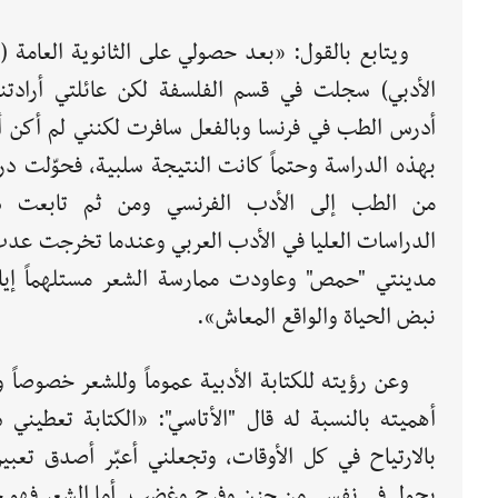
ويتابع بالقول: «بعد حصولي على الثانوية العامة (
الأدبي) سجلت في قسم الفلسفة لكن عائلتي أرادتن
أدرس الطب في فرنسا وبالفعل سافرت لكنني لم أكن 
بهذه الدراسة وحتماً كانت النتيجة سلبية، فحوّلت در
من الطب إلى الأدب الفرنسي ومن ثم تابعت د
الدراسات العليا في الأدب العربي وعندما تخرجت عدت
مدينتي "حمص" وعاودت ممارسة الشعر مستلهماً إيا
نبض الحياة والواقع المعاش».
وعن رؤيته للكتابة الأدبية عموماً وللشعر خصوصاً
أهميته بالنسبة له قال "الأتاسي": «الكتابة تعطيني ش
بالارتياح في كل الأوقات، وتجعلني أعبّر أصدق تعبير
يجول في نفسي من حزن وفرح وغضب. أما الشعر فهو ح