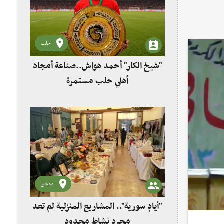
حلب
"شيخ الكار" أحمد هواش..صناعة أمجاد
أهلي حلب مستمرة
دمشق
"أيادٍ سورية".. المشاريع المنزلية لم تعد
مجرد نشاط محدود