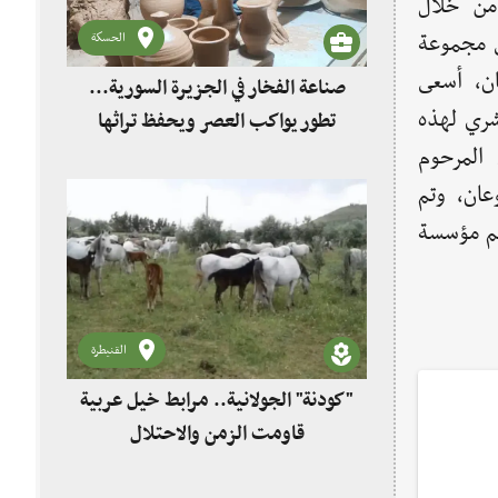
من خلال
ي مجموعة
الحسكة
ان، أسعى
صناعة الفخار في الجزيرة السورية...
نشري لهذه
تطور يواكب العصر ويحفظ تراثها
المرحوم
عان، وتم
جم مؤسسة
القنيطرة
"كودنة" الجولانية.. مرابط خيل عربية
قاومت الزمن والاحتلال