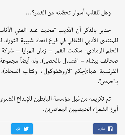
وهل للقلب أسوار تحصّنه من القدر؟...
جدير بالذكر أن الأديب "محمد عبد الغني الأتاس
للمنتدى الأدبي الثقافي في فرع اتحاد شبيبة الثور
الحلم الرمادي- سكنت القمر – زمان المرايا – شوكة 
صحائف بيضاء – اغتسال بالحصى)، وله أيضاً مجموعة 
الفرنسية هما:(حِكم "لاروشفوكول"، وكتاب السجاد)، 
بـ"حمص".
تم تكريمه من قبل مؤسسة البابطين للإبداع الشعري
أبرز الشعراء الحمصيين المعاصرين.
شارك
غرّد