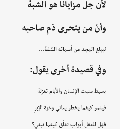
لأن جل مزايانا هو الشبهُ
وأنّ من يتحرى ذم صاحبه
ليبلغ المجد من أسمائه السّفهُ...
وفي قصيدة أخرى يقول:
بسيط منبت الإنسان والأيام تغزلهُ
فينمو كيفما يخطو يعاني وخزة الإبرِ
فهل للعقل أبواب تغلّق كيفما نبغي؟