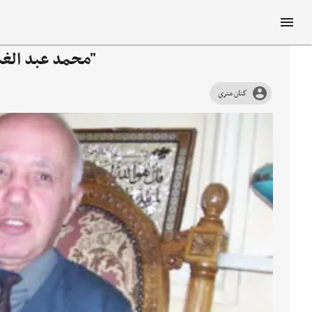
"محمد عبد الغني
كنان متري