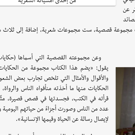
من إحدى أمسياته الشعرية
ر عن
صائد
نشرت مجموعة قصصية، ست مجموعات شعرية، إضافة إلى ثلاث
وعن مجموعته القصصية التي أسماها (حكايا
يقول: «يضم هذا الكتاب مجموعة من الحكايات
والأقوال والأمثال التي تلخص تجارب بعض الشع
الحكايات منها ما أخذته منأفواه الناس والرواة، 
قرأته في الكتب، فجسدتها في قصص قصيرة، مثّ
عدد من الناس وصورت أجزاءً من حياتهم اليومية و
لإيصال رسالة عن الحياة وقيمها الإنسانية».