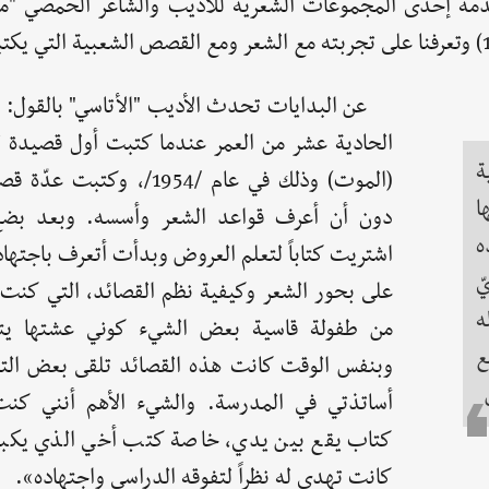
قدمة إحدى المجموعات الشعرية للأديب والشاعر الحمصي "
عن البدايات تحدث الأديب "الأتاسي" بالقول:
الحادية عشر من العمر عندما كتبت أول قصيدة ل
ة
(الموت) وذلك في عام /1954/، وكتبت
ا
دون أن أعرف قواعد الشعر وأسسه. وبعد بض
ه
اشتريت كتاباً لتعلم العروض وبدأت أتعرف باجتها
ّ
على بحور الشعر وكيفية نظم القصائد، التي كنت 
ه
من طفولة قاسية بعض الشيء كوني عشتها يتي
ع
وبنفس الوقت كانت هذه القصائد تلقى بعض ال
أساتذتي في المدرسة. والشيء الأهم أنني كنت
كتاب يقع بين يدي، خاصة كتب أخي الذي يكبر
كانت تهدى له نظراً لتفوقه الدراسي واجتهاده».