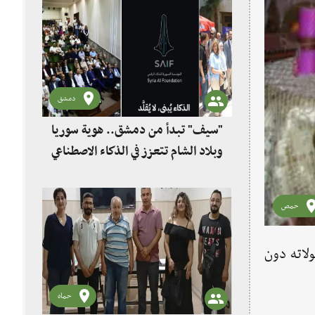
دمشق
"سيف" تبدأ من دمشق.. هوية سوريا
وبلاد الشام تتعزز في الذكاء الاصطناعي
حمص
ولاته دون
حماه