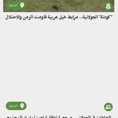
القنيطرة
"كودنة" الجولانية.. مرابط خيل عربية قاومت الزمن والاحتلال
القنيطرة
الجاهات في الجولان... مرجعية توافقية تعزز تماسك المجتمع