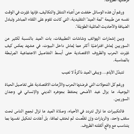
فرضتها الظروف.
ورغم أن هذه الوسائل خففت من أعباء التنقل والتكاليف، فإنها غيّرت في الوقت
نفسه من طبيعة "لمة العيد" التقليدية، التي كانت تقوم على اللقاء المباشر وتبادل
الضيافة والأحاديث العائلية الطويلة".
وبين إشعارات الهواتف وشاشات التطبيقات، بات العيد بالنسبة لكثير من
السوريين يُعاش افتراضيًا أكثر مما يُعاش داخل البيوت، في مشهد يعكس كيف
غيّرت الحرب والظروف الاقتصادية حتى أبسط التفاصيل الاجتماعية المرتبطة
بالمناسبة.
تتبدّل الأيام… ويبقى العيد ذاكرةً لا تغيب
ورغم كل التحولات التي فرضتها الحرب والأزمات الاقتصادية على تفاصيل الحياة
اليومية، ما يزال عيد الأضحى يحتفظ بجوهره الديني والإنساني في وجدان
السوريين.
فالتكبيرات ما تزال تتردد في الأحياء، وصلاة العيد ما تزال تجمع الناس تحت
سقف واحد، والزيارات وإن تقلّصت لم تختفِ تمامًا، بل أعادت تشكيل نفسها بما
يتناسب مع واقعٍ أثقلته الظروف.