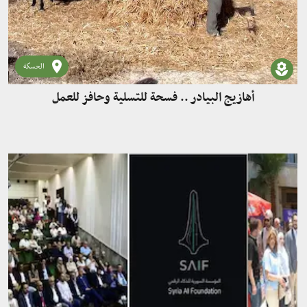
الحسكة
أهازيج البيادر .. فسحة للتسلية وحافز للعمل