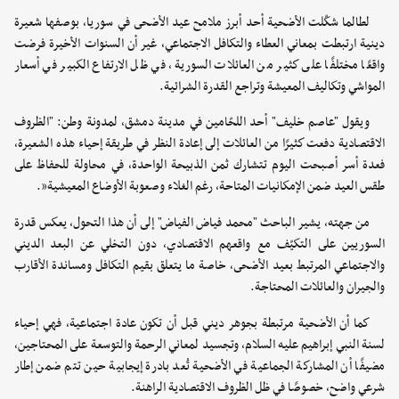
لطالما شكّلت الأضحية أحد أبرز ملامح عيد الأضحى في سوريا، بوصفها شعيرة
دينية ارتبطت بمعاني العطاء والتكافل الاجتماعي، غير أن السنوات الأخيرة فرضت
واقعًا مختلفًا على كثير من العائلات السورية، في ظل الارتفاع الكبير في أسعار
المواشي وتكاليف المعيشة وتراجع القدرة الشرائية.
ويقول "عاصم خليف" أحد اللحّامين في مدينة دمشق، لمدونة وطن: "الظروف
الاقتصادية دفعت كثيرًا من العائلات إلى إعادة النظر في طريقة إحياء هذه الشعيرة،
فعدة أسر أصبحت اليوم تتشارك ثمن الذبيحة الواحدة، في محاولة للحفاظ على
طقس العيد ضمن الإمكانيات المتاحة، رغم الغلاء وصعوبة الأوضاع المعيشية”.
من جهته، يشير الباحث "محمد فياض الفياض" إلى أن هذا التحول، يعكس قدرة
السوريين على التكيّف مع واقعهم الاقتصادي، دون التخلي عن البعد الديني
والاجتماعي المرتبط بعيد الأضحى، خاصة ما يتعلق بقيم التكافل ومساندة الأقارب
والجيران والعائلات المحتاجة.
كما أن الأضحية مرتبطة بجوهر ديني قبل أن تكون عادة اجتماعية، فهي إحياء
لسنة النبي إبراهيم عليه السلام، وتجسيد لمعاني الرحمة والتوسعة على المحتاجين،
مضيفًا أن المشاركة الجماعية في الأضحية تُعد بادرة إيجابية حين تتم ضمن إطار
شرعي واضح، خصوصًا في ظل الظروف الاقتصادية الراهنة.