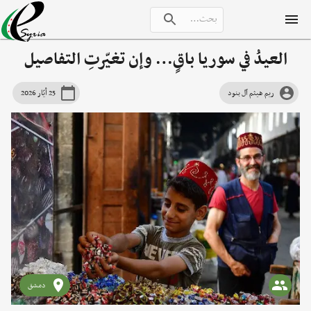
العيدُ في سوريا باقٍ… وإن تغيّرتِ التفاصيل
ريم هيثم آل بنود
25 أيّار 2026
دمشق