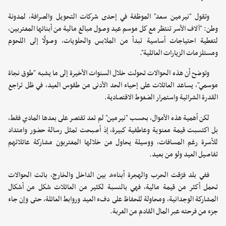
وتقول "نيرمين سعد" الموظفة في إحدى شركات التحويل والصرافة، لمدونة
وطن: "آلاف الأسر تنتظر مع كل موسم عيد وصول مبالغ مالية من أبنائها المغتربين،
لتغطية احتياجات أساسية تبدأ من الملابس والحلويات، وصولًا إلى اللحوم
ومستلزمات الزيارات العائلية".
وتوضح أن هذه الحوالات تحولت خلال السنوات الأخيرة إلى ما يشبه "طوق نجاة
موسمي"، يساعد العائلات على إحياء الحد الأدنى من طقوس العيد، في ظل تراجع
القدرة الشرائية واستمرار الضغوط الاقتصادية.
لكن أهمية هذه الأموال، بحسب "نيرمين" لم تعد تقتصر على بعدها المادي فقط،
بل اكتسبت قيمة معنوية وعاطفية كبيرة، إذ أصبحت تمثل رسالة حضور وامتداد
للأسرة رغم المسافات، ووسيلة يحاول من خلالها المغتربون مشاركة عائلاتهم
تفاصيل العيد ولو من بعيد.
ففي بلد فرّقت الحرب والهجرة أبناءه بين الداخل والخارج، باتت الحوالات
تحمل أكثر من قيمة مالية، فهي بالنسبة لكثير من العائلات شكل من أشكال
المشاركة الوجدانية، ومحاولة للحفاظ على دفء العيد وروابط العائلة، حتى وإن جاء
جزء من فرحته عبر المال القادم من الغربة.