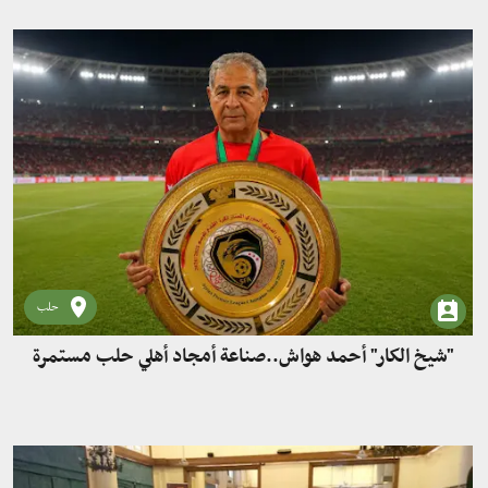
حلب
"شيخ الكار" أحمد هواش..صناعة أمجاد أهلي حلب مستمرة