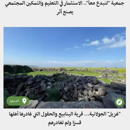
جمعية "لنبدع معاً".. الاستثمار في التعليم والتمكين المجتمعي
يصنع أثر
القنيطرة
"غزيل" الجولانية... قرية الينابيع والحقول التي غادرها أهلها
قسرًا ولم تغادرهم