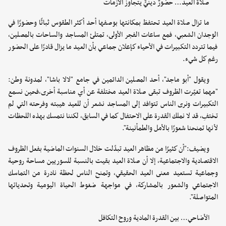
صلاةُ العيد… حضورٌ دينيٌّ يتجاوز الأزمات
ما تزال صلاة العيد تحتفظ بمكانتها بوصفها أحد أكثر الطقوس ثباتًا وحضورًا في
الوجدان الشعبي، فمع ساعات الفجر الأولى، تمتلئ المساجد والساحات بالمصلين،
فيما تتردد التكبيرات في الأحياء كإعلان جماعي بأن العيد ما يزال قادرًا على الحضور
رغم كل شيء.
ويقول "أبو ماجد"، أحد المصلين الدائمين في جامع "لالا باشا"، لمدونة وطن:
"مهما تغيّرت الظروف تبقى صلاة العيد مختلفة عن أي مناسبة أخرى،فحين نسمع
التكبيرات ونرى الناس تتوافد إلى المساجد نشعر أن للعيد هيبته وفرحته التي لم
تختفِ، قد لا نملك القدرة على الاحتفال كما في السابق، لكننا نتمسك بهذه اللحظات
لأنها تمنحنا شعورًا بالأمل والطمأنينة".
ويضيف:"أن كثيرًا من مظاهر العيد تبدّلت خلال السنوات الماضية بفعل الظروف
الاقتصادية والاجتماعية، إلا أن صلاة العيد بقيت بالنسبة للسوريين مساحة روحية
وجماعية تستعيد معنى العيد الحقيقي، وتمنح الناس لحظة نادرة من التماسك
الاجتماعي والشعور بالمشاركة، في مواجهة ضغوط الحياة اليومية وتحدياتها
المتواصلة".
الأضاحي… بين القدرة المادية وروح التكافل