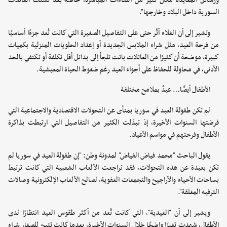
ورسائل المعايدة مكان كثير من اللقاءات المباشرة، خاصة بعد تشتت العائلات
السورية داخل البلاد وخارجها".
وتشير إلى أن الغلاء أثّر حتى على التفاصيل الصغيرة التي كانت تُعد جزءًا أساسيًا
من فرحة العيد، مثل شراء الملابس الجديدة أو إعداد الحلويات المنزلية بكميات
كبيرة، موضحة أن كثيرًا من العائلات باتت تلجأ إلى بدائل أقل تكلفة أو تكتفي بالحد
الأدنى، في محاولة للحفاظ على أجواء العيد رغم ضغوط الحياة المعيشية.
الأطفال أيضًا… عيدٌ بملامح مختلفة
لم تكن طفولة العيد في سوريا بمنأى عن التحولات الاقتصادية والاجتماعية التي
فرضتها السنوات الأخيرة، إذ تبدّلت الكثير من التفاصيل التي ارتبطت بذاكرة
الأطفال وفرحتهم في مواسم الأعياد.
يقول الباحث "محمد فياض الفياض" لمدونة وطن: "إن طفولة العيد في سوريا لم
تكن بعيدة عن هذه التحولات، فقد تراجعت الألعاب الشعبية التي كانت ترتبط
بساحات الأحياء والأراجيح والتجمعات العفوية، لصالح الألعاب الإلكترونية وصالات
الترفيه المغلقة".
ويشير إلى أن "العيدية"، التي كانت تُعد من أكثر طقوس العيد انتظارًا لدى
الأطفال، شهدت تغيرًا واضحًا خلال السنوات الأخيرة، بعدما كانت تتيح للصغار شراء