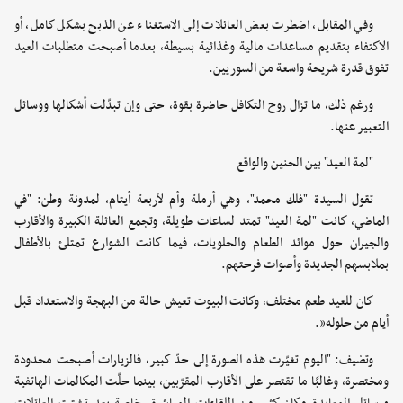
وفي المقابل، اضطرت بعض العائلات إلى الاستغناء عن الذبح بشكل كامل، أو
الاكتفاء بتقديم مساعدات مالية وغذائية بسيطة، بعدما أصبحت متطلبات العيد
تفوق قدرة شريحة واسعة من السوريين.
ورغم ذلك، ما تزال روح التكافل حاضرة بقوة، حتى وإن تبدّلت أشكالها ووسائل
التعبير عنها.
"لمة العيد" بين الحنين والواقع
تقول السيدة "فلك محمد"، وهي أرملة وأم لأربعة أيتام، لمدونة وطن: "في
الماضي، كانت "لمة العيد" تمتد لساعات طويلة، وتجمع العائلة الكبيرة والأقارب
والجيران حول موائد الطعام والحلويات، فيما كانت الشوارع تمتلئ بالأطفال
بملابسهم الجديدة وأصوات فرحتهم.
كان للعيد طعم مختلف، وكانت البيوت تعيش حالة من البهجة والاستعداد قبل
أيام من حلوله”.
وتضيف: "اليوم تغيّرت هذه الصورة إلى حدّ كبير، فالزيارات أصبحت محدودة
ومختصرة، وغالبًا ما تقتصر على الأقارب المقرّبين، بينما حلّت المكالمات الهاتفية