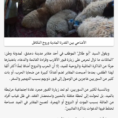
الأضاحي بين القدرة المادية وروح التكافل
ويقول السيد "أبو طلال" الموظف في أحد مقابر مدينة دمشق، لمدونة وطن:
"العائلات ما تزال تحرص على زيارة قبور الأقارب وقراءة الفاتحة والدعاء، باعتبارها
جزءًا من الذاكرة العائلية والروحية للعيد، إلا أن الحرب والنزوح أضافا بُعدًا أكثر ألمًا
لهذا الطقس، بعدما أصبحت المقابر تضم أعدادًا كبيرة من ضحايا الحرب، أو بات
كثير من السوريين عاجزين عن الوصول إلى قبور ذويهم بسبب التهجير والسفر.
وبالنسبة لكثير من السوريين، لم تعد زيارة القبور مجرد عادة اجتماعية مرتبطة
بالعيد، بل تحولت إلى لحظة مثقلة بالحنين واستحضار الفقد، في ظل غياب أفراد
من العائلة بسبب الموت أو النزوح أو الهجرة، لتصبح المقابر في العيد مساحة
تختلط فيها الدعوات بذاكرة الغائبين".