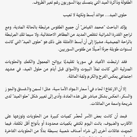
الطفولة وذاكرة العيد التي يتمسك بها السوريون رغم تغير الظروف.
حلوى العيد… موائد أبسط ونكهة لا تغيب
يؤكد الباحث "محمد الفياض" أن جميع الطقوس مرتبطة بالحالة المادية، ومع
تراجع القدرة الشرائية تتقلص العديد من المظاهر الاحتفالية، ولا سيما تلك المرتبطة
بالراحة المعيشية، مشيرًا إلى أن أبسط الأمثلة على ذلك هو "حلوى العيد" التي كانت
لسنوات طويلة جزءًا أصيلًا من طقوس السوريين.
فقد ارتبطت الأعياد في سوريا تقليديًا بروائح المعمول والكعك والحلويات
المنزلية التي كانت تملأ البيوت والأسواق قبل أيام من حلول العيد، في مشهد
اجتماعي يعكس الفرح والكرم ولمّة العائلة.
إلا أن الارتفاع الحاد في أسعار المواد الأساسية، مثل السمن والفستق والجوز
والسكر، انعكس بشكل مباشر على هذه العادة، وأدى إلى تغيير شكل "حلو العيد" لدى
شريحة واسعة من العائلات.
فبعد أن كانت بعض الأسر تُحضّر كميات كبيرة من الحلويات وتوزعها على
الأقارب والضيوف، باتت اليوم تكتفي بكميات محدودة أو بأنواع أقل تكلفة، فيما
اتجهت عائلات أخرى إلى شراء أصناف شعبية بسيطة بدلًا من الحلويات الفاخرة