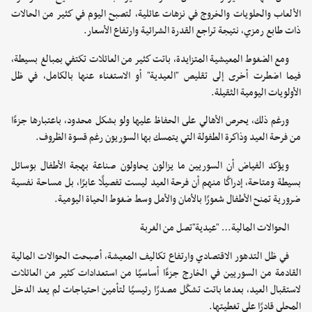
الألعاب والحلويات والخروج في نزهات عائلية، لتصبح اليوم في كثير من الحالات
ذات طابع رمزي، نتيجة تراجع القدرة الشرائية وارتفاع الأسعار.
ومع الضغوط المعيشية المتزايدة، باتت كثير من العائلات تكتفي بمبالغ بسيطة،
فيما اضطرت أخرى إلى تقليص "العيدية" أو الاستغناء عنها بالكامل، في ظل
الأولويات اليومية الثقيلة.
ورغم ذلك، يحرص الأهالي على الحفاظ عليها ولو بشكل محدود، باعتبارها جزءًا
من فرحة العيد وذاكرة الطفولة التي يتمسك بها السوريون رغم قسوة الظروف.
ويؤكد الفياض أن السوريين ما يزالون يحاولون صناعة بهجة الأطفال بوسائل
بسيطة ومتاحة، إدراكًا منهم أن فرحة العيد ليست تفصيلًا عابرًا، بل مساحة نفسية
ضرورية تمنح الأطفال شعورًا بالأمان والأمل وسط ضغوط الحياة اليومية.
الحوالات المالية… "عيدية"تصل من الغربة
في ظل التدهور الاقتصادي وارتفاع تكاليف المعيشة، أصبحت الحوالات المالية
القادمة من السوريين في الخارج جزءًا أساسيًا من استعدادات كثير من العائلات
لاستقبال العيد، بعدما باتت تشكّل مصدرًا رئيسيًا لتأمين احتياجات لم يعد الدخل
المحلي قادرًا على تغطيتها.