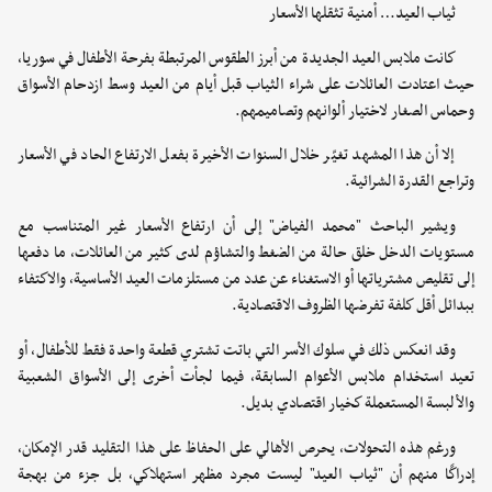
ثياب العيد… أمنية تثقلها الأسعار
كانت ملابس العيد الجديدة من أبرز الطقوس المرتبطة بفرحة الأطفال في سوريا،
حيث اعتادت العائلات على شراء الثياب قبل أيام من العيد وسط ازدحام الأسواق
وحماس الصغار لاختيار ألوانهم وتصاميمهم.
إلا أن هذا المشهد تغيّر خلال السنوات الأخيرة بفعل الارتفاع الحاد في الأسعار
وتراجع القدرة الشرائية.
ويشير الباحث "محمد الفياض" إلى أن ارتفاع الأسعار غير المتناسب مع
مستويات الدخل خلق حالة من الضغط والتشاؤم لدى كثير من العائلات، ما دفعها
إلى تقليص مشترياتها أو الاستغناء عن عدد من مستلزمات العيد الأساسية، والاكتفاء
ببدائل أقل كلفة تفرضها الظروف الاقتصادية.
وقد انعكس ذلك في سلوك الأسر التي باتت تشتري قطعة واحدة فقط للأطفال، أو
تعيد استخدام ملابس الأعوام السابقة، فيما لجأت أخرى إلى الأسواق الشعبية
والألبسة المستعملة كخيار اقتصادي بديل.
ورغم هذه التحولات، يحرص الأهالي على الحفاظ على هذا التقليد قدر الإمكان،
إدراكًا منهم أن "ثياب العيد" ليست مجرد مظهر استهلاكي، بل جزء من بهجة