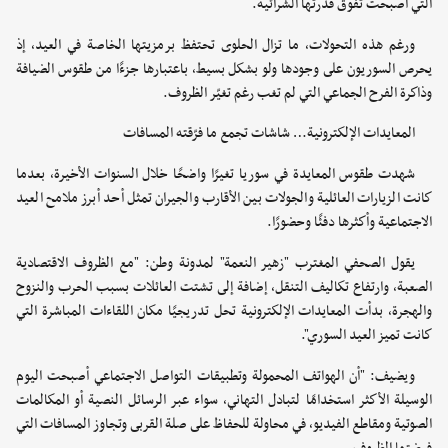
التي أصبحت تفوق قدرتها الشرائية.
ورغم هذه التحولات، ما تزال الحلوى تحتفظ برمزيتها الخاصة في العيد، إذ
يحرص السوريون على وجودها ولو بشكل بسيط، باعتبارها جزءًا من طقوس الضيافة
وذاكرة الفرح الجماعي التي لم تغب رغم تغيّر الظروف.
المعايدات الإلكترونية… شاشات تجمع ما فرّقته المسافات
شهدت طقوس المعايدة في سوريا تغيرًا واضحًا خلال السنوات الأخيرة، بعدما
كانت الزيارات العائلية والجولات بين الأقارب والجيران تمثل أحد أبرز ملامح العيد
الاجتماعية وأكثرها دفئًا وحضورًا.
يقول الصحفي المغترب "زهير النعمة" لمدونة وطن: "مع الظروف الاقتصادية
الصعبة، وارتفاع تكاليف التنقل، إضافة إلى تشتت العائلات بسبب الحرب والنزوح
والهجرة، بدأت المعايدات الإلكترونية تحل تدريجيًا مكان اللقاءات المباشرة التي
كانت تميز العيد السوري".
ويضيف: "أن الهواتف المحمولة وتطبيقات التواصل الاجتماعي أصبحت اليوم
الوسيلة الأكثر استخدامًا لتبادل التهاني، سواء عبر الرسائل النصية أو المكالمات
الصوتية ومقاطع الفيديو، في محاولة للحفاظ على صلة القربى وتجاوز المسافات التي