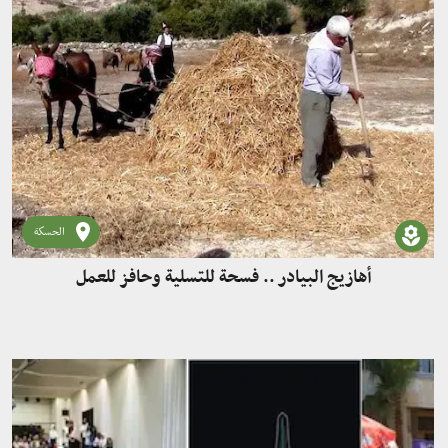
الحسكة
أهازيج البيادر .. فسحة للتسلية وحافز للعمل