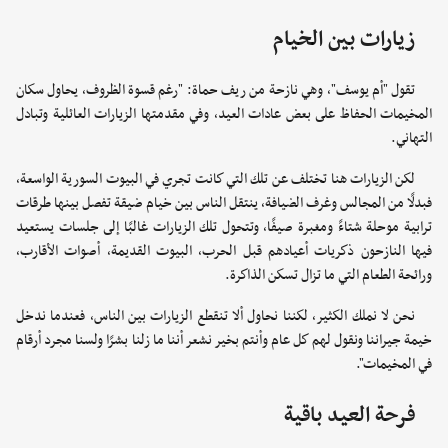
زيارات بين الخيام
تقول "أم يوسف"، وهي نازحة من ريف حماة: "رغم قسوة الظروف، يحاول سكان
المخيمات الحفاظ على بعض عادات العيد، وفي مقدمتها الزيارات العائلية وتبادل
التهاني.
لكن الزيارات هنا تختلف عن تلك التي كانت تجري في البيوت السورية الواسعة،
فبدلًا من المجالس وغرف الضيافة، ينتقل الناس بين خيام ضيقة تفصل بينها طرقات
ترابية موحلة شتاءً ومغبرة صيفًا، وتتحول تلك الزيارات غالبًا إلى جلسات يستعيد
فيها النازحون ذكريات أعيادهم قبل الحرب، البيوت القديمة، أصوات الأقارب،
ورائحة الطعام التي ما تزال تسكن الذاكرة.
نحن لا نملك الكثير، لكننا نحاول ألا تنقطع الزيارات بين الناس، فعندما ندخل
خيمة جيراننا ونقول لهم كل عام وأنتم بخير نشعر أننا ما زلنا بشرًا ولسنا مجرد أرقام
في المخيمات".
فرحة العيد باقية