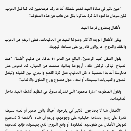
"حين نكبر في صلاة العيد نشعر للحظة أننا ما زلنا مجتمعين كما كنا قبل الحرب،
لكن سرعان ما تعود الذاكرة لتذكرنا بكل من غاب عن هذه الصفوف".
الأطفال ينتظرون فرحة العيد
يبقى الأطفال الوجه الأكثر وضوحًا للعيد في المخيمات، فعلى الرغم من الحرب
والفقد والنزوح، ما يزالون قادرين على صناعة البهجة.
يقول الطفل "عبد الرحمن"، البالغ من العمر 11 عامًا، من مخيم "أطمة": "منذ
الصباح الباكر، نركض خلف أرجوحة بدائية صنعت من الحبال، كما نحرص على
ممارسة ألعابنا الشعبية داخل المخيم، مثل كرة القدم والجري بين الخيام وتبادل
الحلوى والعيديات البسيطة، أو نلتف حول متطوع يوزع الحلوى والألعاب".
وتقول المتطوعة "سارة محمود" التي تشارك سنويًا في تنظيم أنشطة العيد داخل
المخيمات:
"الأطفال هنا لا يحتاجون الكثير كي يفرحوا، أحيانًا بالون صغير أو لعبة بسيطة
قادرة على رسم ابتسامة حقيقية على وجوههم، ورغم أن هذه الأنشطة لا تستطيع
تعويض الأطفال عن طفولتهم المفقودة أو واقع النزوح الذي يعيشونه، فإنها تمنحهم