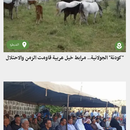
القنيطرة
"كودنة" الجولانية.. مرابط خيل عربية قاومت الزمن والاحتلال