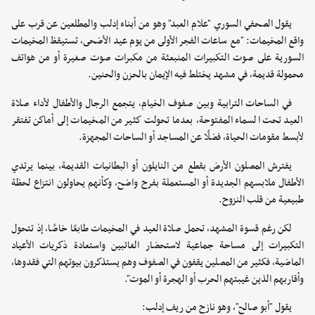
يقول الصحفي السوري "علام العبد" وهو من أبناء إدلب والمطلعين عن قرب على
واقع المخيمات: "مع ساعات الفجر الأولى من يوم عيد الأضحى، تستيقظ المخيمات
السورية على صوت التكبيرات المنبعثة من مكبرات صوت صغيرة أو من هواتف
محمولة قديمة، في مشهد يختلط فيه الإيمان بالحزن والحنين.
في الساحات الترابية وبين صفوف الخيام، يتجمع الرجال والأطفال لأداء صلاة
العيد تحت السماء المفتوحة، بعدما تحولت كثير من المخيمات إلى أماكن تفتقر
لأبسط مقومات الحياة، فضلًا عن المساجد أو الساحات المجهزة.
يفترش المصلون الأرض بقطع من النايلون أو البطانيات القديمة، بينما يرتدي
الأطفال ملابسهم الجديدة أو المستعملة بفرح واضح، وكأنهم يحاولون انتزاع لحظة
طبيعية من قلب النزوح.
لكن رغم قسوة المشهد، تحمل صلاة العيد في المخيمات طابعًا خاصًا، إذ تتحول
التكبيرات إلى مساحة جماعية لاستحضار الغائبين واستعادة ذكريات الأعياد
الماضية، فكثير من المصلين يقفون في الصفوف وهم يستذكرون بيوتهم التي فقدوها،
وأقاربهم الذين غيبتهم الحرب أو الهجرة أو الموت".
يقول "أبو صالح"، وهو نازح من ريف إدلب: