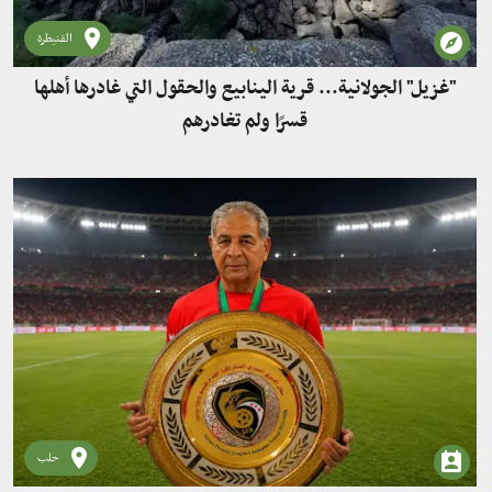
القنيطرة
"غزيل" الجولانية... قرية الينابيع والحقول التي غادرها أهلها
قسرًا ولم تغادرهم
حلب