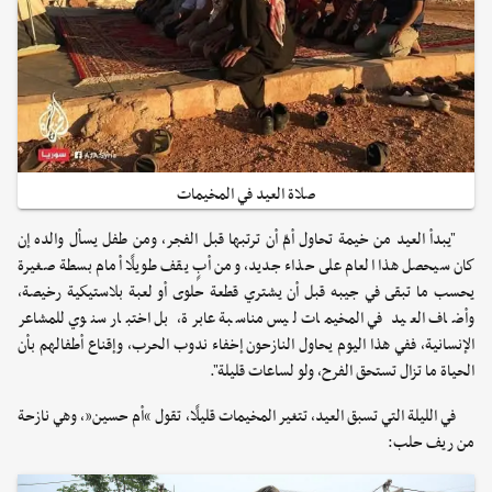
صلاة العيد في المخيمات
"يبدأ العيد من خيمة تحاول أمّ أن ترتبها قبل الفجر، ومن طفل يسأل والده إن
كان سيحصل هذا العام على حذاء جديد، ومن أبٍ يقف طويلًا أمام بسطة صغيرة
يحسب ما تبقى في جيبه قبل أن يشتري قطعة حلوى أو لعبة بلاستيكية رخيصة،
وأضاف العيد في المخيمات ليس مناسبة عابرة، بل اختبار سنوي للمشاعر
الإنسانية، ففي هذا اليوم يحاول النازحون إخفاء ندوب الحرب، وإقناع أطفالهم بأن
الحياة ما تزال تستحق الفرح، ولو لساعات قليلة".
في الليلة التي تسبق العيد، تتغير المخيمات قليلًا، تقول “أم حسين”، وهي نازحة
من ريف حلب: