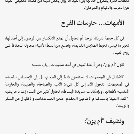
لحظات نادرة يشعرون خلالها بأن العيد ما يزال يحمل شيئًا من معناه الحقيقي، بعيدًا
عن الحرب والخيام والحرمان".
الأمهات… حارسات الفرح
في كل خيمة تقريبًا، توجد أم تحاول أن تمنع الانكسار من الوصول إلى أطفالها،
تخبز ما تيسر، تخيط الملابس القديمة، وتصنع من أبسط الأشياء محاولة للحفاظ على
روح العيد.
تقول "أم يزن"، وهي أرملة تعيش في أحد مخيمات ريف حلب:
"الأطفال في المخيمات لا يحتاجون فقط إلى الطعام، بل إلى الإحساس بالحياة،
في المخيمات، تتحول الأم إلى كل شيء: الأب، والطباخة، والطبيبة، والحارسة
النفسية لأطفالها، وبإمكانات شديدة البساطة، تحاول كثير من النساء إعداد ما يشبه
"كعك العيد" باستخدام الطحين المقدم ضمن المساعدات، والقليل من السكر
والزيت".
وتضيف "أم يزن":