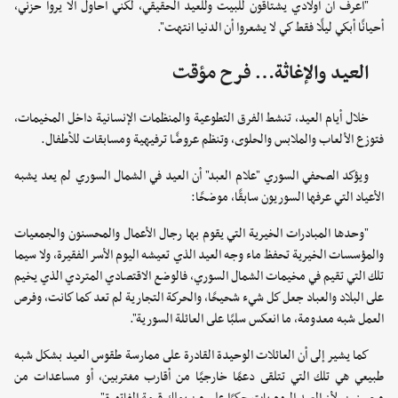
"أعرف أن أولادي يشتاقون للبيت وللعيد الحقيقي، لكني أحاول ألا يروا حزني،
أحيانًا أبكي ليلًا فقط كي لا يشعروا أن الدنيا انتهت".
العيد والإغاثة… فرح مؤقت
خلال أيام العيد، تنشط الفرق التطوعية والمنظمات الإنسانية داخل المخيمات،
فتوزع الألعاب والملابس والحلوى، وتنظم عروضًا ترفيهية ومسابقات للأطفال.
ويؤكد الصحفي السوري "علام العبد" أن العيد في الشمال السوري لم يعد يشبه
الأعياد التي عرفها السوريون سابقًا، موضحًا:
"وحدها المبادرات الخيرية التي يقوم بها رجال الأعمال والمحسنون والجمعيات
والمؤسسات الخيرية تحفظ ماء وجه العيد الذي تعيشه اليوم الأسر الفقيرة، ولا سيما
تلك التي تقيم في مخيمات الشمال السوري، فالوضع الاقتصادي المتردي الذي يخيم
على البلاد والعباد جعل كل شيء شحيحًا، والحركة التجارية لم تعد كما كانت، وفرص
العمل شبه معدومة، ما انعكس سلبًا على العائلة السورية".
كما يشير إلى أن العائلات الوحيدة القادرة على ممارسة طقوس العيد بشكل شبه
طبيعي هي تلك التي تتلقى دعمًا خارجيًا من أقارب مغتربين، أو مساعدات من