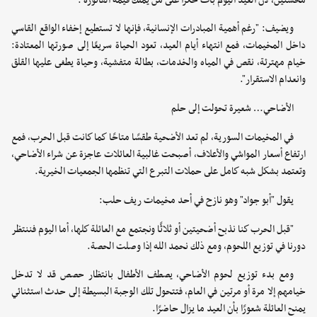
محسنين، لأن العيد اليوم بات حكرًا على من يملك قيمة الفاتورة".
ويضيف: "رغم أهمية المبادرات الإنسانية، فإنها لا تستطيع إخفاء الواقع القاسي
داخل المخيمات، فمع انتهاء أيام العيد، تعود الحياة سريعًا إلى صورتها المعتادة:
خيام مهترئة، نقص في المياه والخدمات، بطالة متفشية، وحياة يطغى عليها القلق
وانعدام الاستقرار".
الأضاحي… شعيرة تحولت إلى حلم
في المخيمات السورية، لم تعد الأضحية طقسًا متاحًا كما كانت قبل الحرب، فمع
ارتفاع أسعار المواشي والأعلاف، أصبحت غالبية العائلات عاجزة عن شراء الأضاحي،
وتعتمد بشكل شبه كامل على حملات التبرع التي تنظمها الجمعيات الخيرية.
يقول "أبو جواد" وهو نازح في أحد مخيمات ريف حلب:
"قبل الحرب كنا نذبح أضحيتين أو ثلاثًا ونجتمع مع العائلة كلها، أما اليوم فننتظر
دورنا في توزيع اللحوم، ومع ذلك نحمد الله إذا وصلت الحصة.
ومع بدء توزيع لحوم الأضاحي، يصطف الأطفال بانتظار حصص قد لا تدخل
خيامهم إلا مرة أو مرتين في العام، فتتحول تلك الوجبة البسيطة إلى حدث استثنائي
يمنح العائلة شعورًا بأن العيد ما يزال حاضرًا.