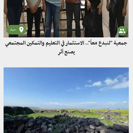
حماه
جمعية "لنبدع معاً".. الاستثمار في التعليم والتمكين المجتمعي
يصنع أثر