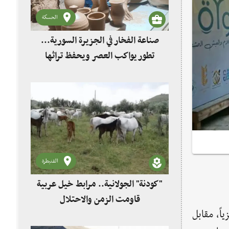
الحسكة
صناعة الفخار في الجزيرة السورية...
تطور يواكب العصر ويحفظ تراثها
القنيطرة
"كودنة" الجولانية.. مرابط خيل عربية
قاومت الزمن والاحتلال
اً، مقابل