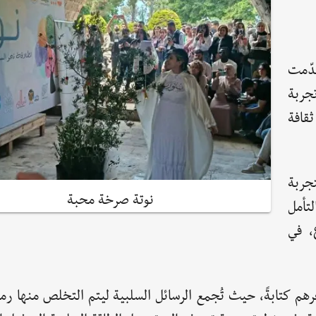
دّمت
تجربة
قافة
جربة
نوتة صرخة محبة
لتأمل
، في
هم كتابةً، حيث تُجمع الرسائل السلبية ليتم التخلص منها رمزي