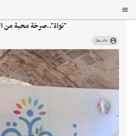
"نواة"..صرخة محبة من ال
خالد جطل