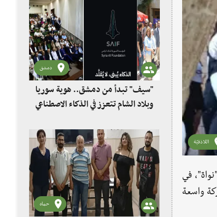
دمشق
"سيف" تبدأ من دمشق.. هوية سوريا
وبلاد الشام تتعزز في الذكاء الاصطناعي
اللاذقيّة
واة"، في
كة واسعة
حماه