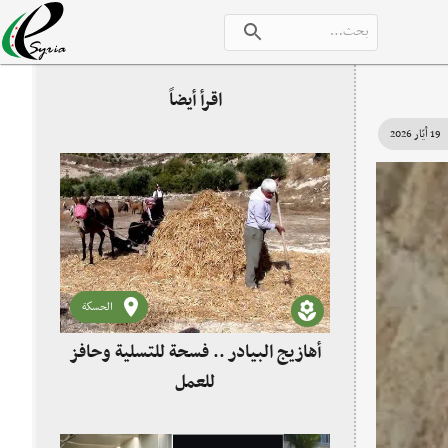
اقرأ أيضاً
19 أيّار 2026
الحسكة
أهازيج البيادر .. فسحة للتسلية وحافز
للعمل