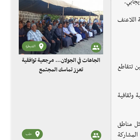
يجابي.
ة اللاعنف
القنيطرة
الجاهات في الجولان... مرجعية توافقية
ن تتقاطع
تعزز تماسك المجتمع
 وثقافية
ثل مناطق
 المشاركة
حلب