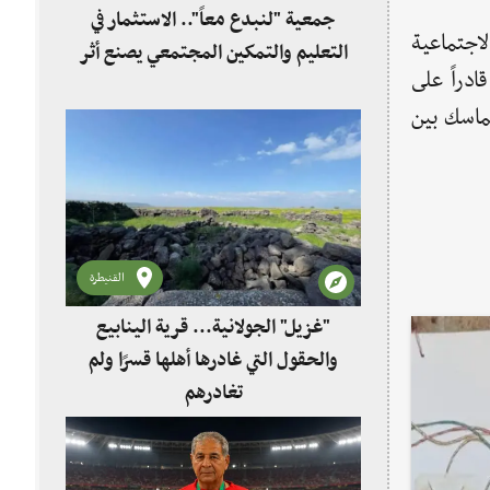
جمعية "لنبدع معاً".. الاستثمار في
لاجتماعية
التعليم والتمكين المجتمعي يصنع أثر
دراً على
تماسك بين
القنيطرة
"غزيل" الجولانية... قرية الينابيع
والحقول التي غادرها أهلها قسرًا ولم
تغادرهم