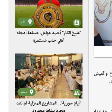
حلب
"شيخ الكار" أحمد هواش..صناعة أمجاد
أهلي حلب مستمرة
ع والعيش
.
دمشق
"أيادٍ سورية".. المشاريع المنزلية لم تعد
ي مديرية
مجرد نشاط محدود