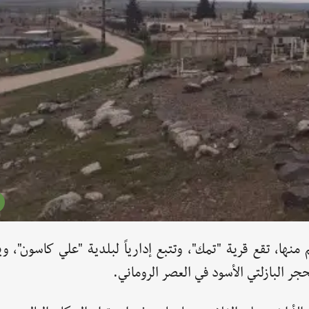
لشمال من مدينة "سلمية" وعلى مسافة 25 كم منها، تقع قرية "تمك"، وتتبع إدارياً لبلدية "علي كاسو
 البازلتي الأسود في العصر الروماني.