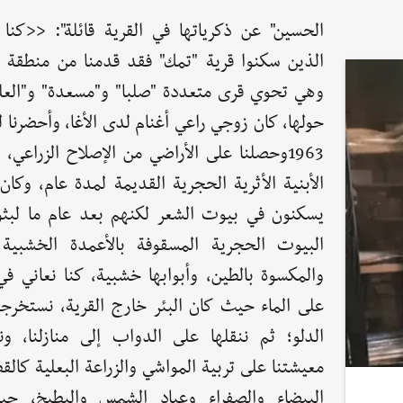
الحسين" عن ذكرياتها في القرية قائلة": <<كنا 
الذين سكنوا قرية "تمك" فقد قدمنا من منطقة "
وهي تحوي قرى متعددة "صلبا" و"مسعدة" و"العلب
حولها، كان زوجي راعي أغنام لدى الأغا، وأحضرنا ل
1963وحصلنا على الأراضي من الإصلاح الزراعي،
الأبنية الأثرية الحجرية القديمة لمدة عام، وكان
يسكنون في بيوت الشعر لكنهم بعد عام ما لبثوا
البيوت الحجرية المسقوفة بالأعمدة الخشبية
والمكسوة بالطين، وأبوابها خشبية، كنا نعاني ف
على الماء حيث كان البئر خارج القرية، نستخرج
الدلو؛ ثم ننقلها على الدواب إلى منازلنا، و
معيشتنا على تربية المواشي والزراعة البعلية كالق
البيضاء والصفراء وعباد الشمس والبطيخ، ح