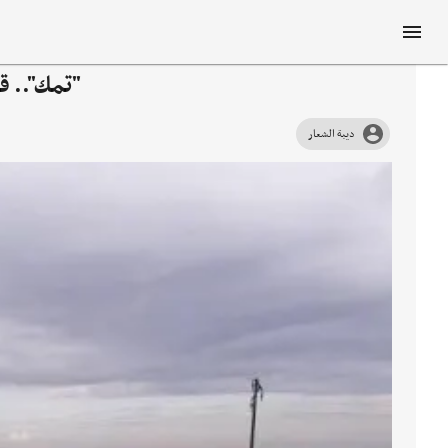
"تمك".. ق
ديبة الشعار