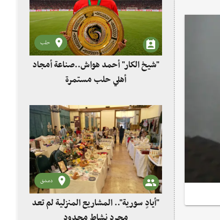
حلب
"شيخ الكار" أحمد هواش..صناعة أمجاد
أهلي حلب مستمرة
دمشق
"أيادٍ سورية".. المشاريع المنزلية لم تعد
مجرد نشاط محدود