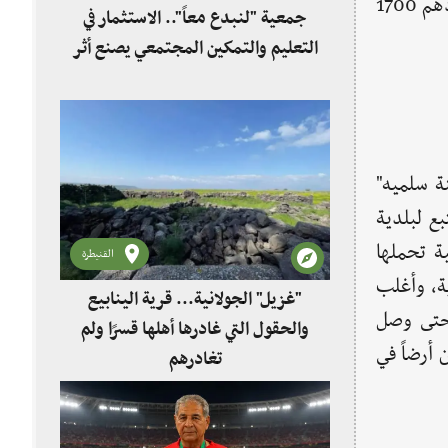
كانت القرية ملكاً للإقطاع، وفي عام 1963 تم توزيع الأراضي على الفلاحين ما ساهم في استقرار السكان البالغ عددهم 1700
جمعية "لنبدع معاً".. الاستثمار في
التعليم والتمكين المجتمعي يصنع أثر
ة سلميه"
هي تتبع لبلدية
ية تحملها
القنيطرة
ية، وأغلب
"غزيل" الجولانية... قرية الينابيع
الإسمنتية حتى وصل
والحقول التي غادرها أهلها قسرًا ولم
ن أرضاً في
تغادرهم