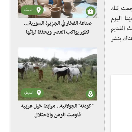
اجعت تلك
الحسكة
نا اليوم
صناعة الفخار في الجزيرة السورية...
ث القديم
تطور يواكب العصر ويحفظ تراثها
هناك ينشر
القنيطرة
"كودنة" الجولانية.. مرابط خيل عربية
قاومت الزمن والاحتلال