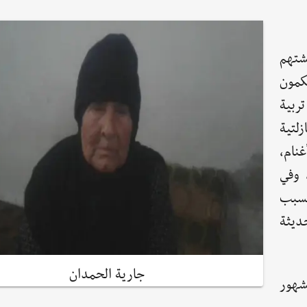
شتهم
كمون
ربية
زلتية
نام،
 وفي
بسبب
ديثة
جارية الحمدان
شهور