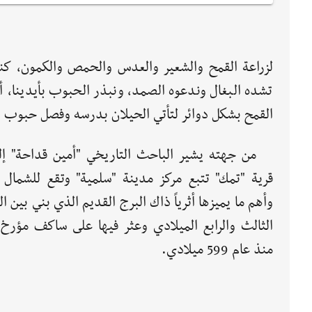
لزراعة القمح والشعير والعدس والحمص والكمون، كن
تشده البغال وندعوه الصمد، ونبذر الحبوب بأيدينا، أم
القمح بشكل دوائر لتأتي الحيلان بدرسه وفصل حبوب 
من جهته يشير الباحث التاريخي "أمين قداحة" إل
قرية "تمك" تتبع مركز مدينة "سلمية" وتقع للشمال م
وأهم ما يميزها أثرياً ذاك البرج القديم الذي بني بين ال
الثالث والرابع الميلادي وعثر فيها على ساكف مؤرخ 
منذ عام 599 ميلادي.