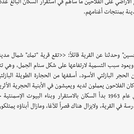
دينة بمنتجات أغنامهم.
ن" وحدثنا عن القرية قائلاً: <<تقع قرية "تمك" شمال مدين
متراً، وعن "حماة" شمالاً 35 كيلو متراً ويعود سبب التسمية لارتفاعها على شكل سنام الجمل، و
الحجر البازلتي الأسود، أسقفها من الحجارة الطويلة البازلت
كان الفلاحون يعملون لديه ويعيشون في الأبنية الحجرية الأثر
هذه الأبنية متهدم ومردوم بشكل جزئي بالتراب وفي عام 1963 بدأ السكان بالاستقرار وبناء البيوت 
م في مدرسة في القرية، ولايزال هناك قصراً للآغا، ومازال أبناؤه يمتلكو