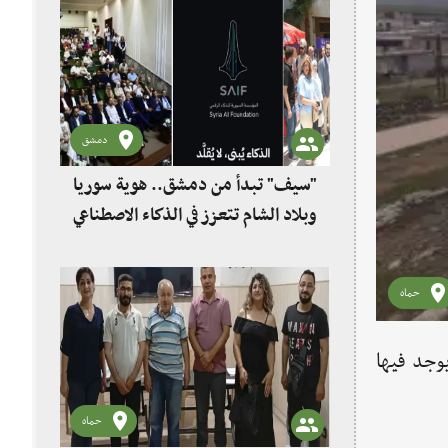
دمشق
"سيف" تبدأ من دمشق.. هوية سوريا
وبلاد الشام تتعزز في الذكاء الاصطناعي
حماه
ن"، ويوجد فيها
حماه