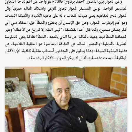
وعن الحوار بين الدكتور "أحمد برقاوي" قائلاً: «هو واحد من أهم نتاجه التجاوز
المستمر للواحد الوعي المستقر الحوار تجاوز للوعي وامتلاك العالم معرفياً ولأن
الحوار إنتاج المفاهيم يعني صياغة كلمات دالة على ماهية الأشياء، والأسئلة اكتشاف
وهو أهم إنجازات الحوار، ومن حق الإنسان أن يخطئ والخطأ حق، اعتقاد مني أني
أفكر بشكل صحيح، وكما قال أحد الفلاسفة: "ليس العلم إلا تاريخ من الأخطاء" وعبر
اكتشافنا الخطأ نجد وعينا بالعالم، من ذا الذي يكتشف الخطأ؟ علاقة وعي الممارسة
النظرية بالعملية، والعنصر السائد في الثقافة المعاصرة هو العقلية الفلاحية، هي
عقلية الملكية الضيقة، وهذا ينطبق على المثقفين أصحاب ملكية ثقافية، لأن الأفكار
الملكية أصبحت مقدسة وبالتالي لا يمكن الحوار بالأفكار المقدسة».