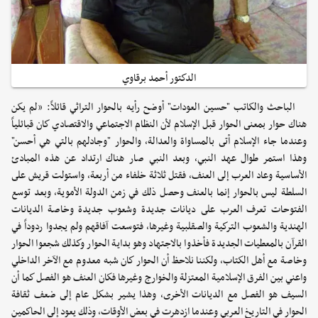
الدكتور أحمد برقاوي
الباحث والكاتب "حسين العودات" أوضح رأيه بالحوار التراثي قائلاً: «لم يكن
هناك حوار بمعنى الحوار قبل الإسلام لأن النظام الاجتماعي والاقتصادي كان قبائلياً
وعندما جاء الإسلام أتى بالمساواة والعدالة، والحوار "وجادلهم بالتي هي أحسن"
وهذا استمر طوال عهد النبي، وبعد النبي صار هناك ارتداد عن هذه المبادئ
الأساسية وعاد العرب إلى العنف، فقتل ثلاثة خلفاء من أربعة، واستولت قريش على
السلطة ليس بالحوار إنما بالعنف وحصل ذلك في زمن الدولة الأموية، وبعد توسع
الفتوحات تعرف العرب على ديانات جديدة وشعوب جديدة وخاصة الديانات
الهندية والشعوب التركية والصقلبية وغيرها، فتوسعت آفاقهم ولم يجدوا ردوداً في
القرآن بالمعطيات الجديدة فأخذوا بالاجتهاد وهو بداية الحوار وكذلك شجعوا الحوار
وخاصة مع أهل الكتاب، ولكننا نلاحظ أن الحوار كان شبه معدوم مع الآخر الداخلي
واعني بين الفرق الإسلامية المعتزلة والخوارج وغيرها فكان العنف هو الفصل كما أن
السيف هو الفصل مع الديانات الأخرى، وهذا يشير بشكل عام إلى ضعف ثقافة
الحوار في التاريخ العربي وعندما ازدهرت في بعض الأوقات، وذلك يعود إلى الحاكمين