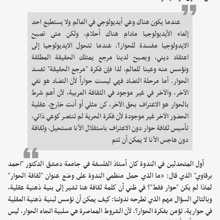
عندما يكون هناك وعي أيديولوجي في العالم ولا يستطيع احد
إلغاء الأيديولوجيا مادام هناك أحلام، ولكن متى تصبح
الايدولوجيا مفسدة للحوار؟، عندما تتحول الايديولوجيا إلى
اعتقاد ديني، ويصبح لدينا مرجع يمتلك الحقيقة المطلقة
ونؤسس منه وعينا للعالم، لذا فإن فكرة "مرجع الحقيقة" تفسد
الحوار. أما مرحلة التضاد فهي ليست حواراً لأن التضاد هو نفي
الآخر، والآخر في غير موجود في الثقافة العربية، لأن أهم شرط
بالحوار هو الاعتراف بحق الآخر، كن مثلي أو أنت خارج، عقلية
الحضور الآخر غير موجودة لأن فكرة الحرية لم تنتصر كوعي ذاتي،
تأسيس ثقافة حوار دون الاعتراف باستقلال الأنا مستحيل، وثقافة
دون هاجس الأنا لا يمكن أن تتم
أول المتحدثين في الندوة كان أستاذ الفلسفة في جامعة دمشق الدكتور "احمد
برقاوي" الذي قال: «ما الذي حمل منظمي الندوة على وضع عنوان "ثقافة الحوار"
لماذا لم يكن "حوار فقط"؟ في ظني أن كلمة ثقافة هنا تشير إلى بنية ذهنية عقلية،
وبالتالي السؤال مهم الذي تطرحه ندوتنا: كيف يمكن أن نؤسس لبنية ذهنية العقلية
في حوارية، تؤمن بفكرة الحوار؟، لأن الشروط المعاصرة هي سلبية اتجاه الحوار، ليس