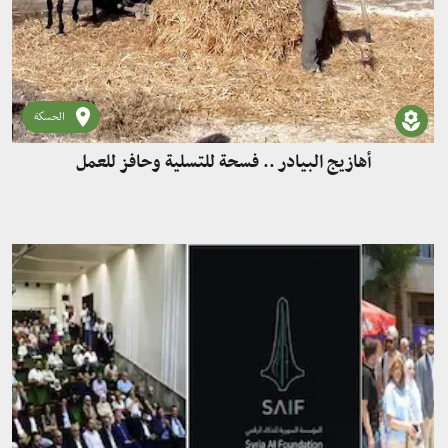
الحسكة
أهازيج البيادر .. فسحة للتسلية وحافز للعمل