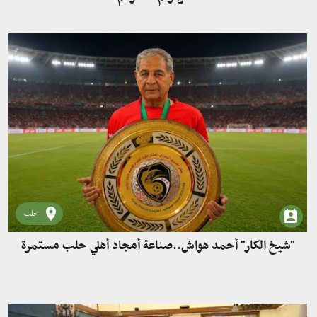
حلب
"شيخ الكار" أحمد هواش..صناعة أمجاد أهلي حلب مستمرة