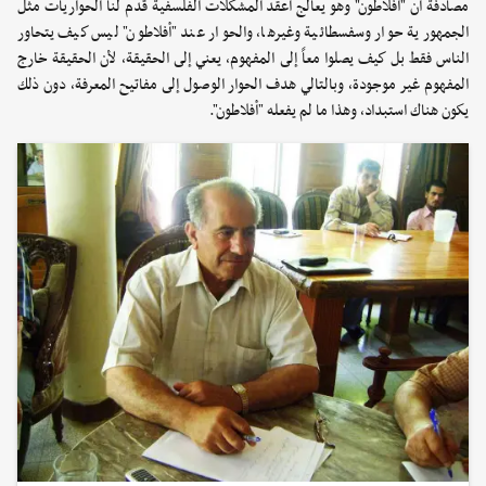
مصادفة أن "أفلاطون" وهو يعالج اعقد المشكلات الفلسفية قدم لنا الحواريات مثل
الجمهورية حوار وسفسطائية وغيرها، والحوار عند "أفلاطون" ليس كيف يتحاور
الناس فقط بل كيف يصلوا معاً إلى المفهوم، يعني إلى الحقيقة، لأن الحقيقة خارج
المفهوم غير موجودة، وبالتالي هدف الحوار الوصول إلى مفاتيح المعرفة، دون ذلك
يكون هناك استبداد، وهذا ما لم يفعله "أفلاطون".