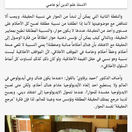
الاستاذ علم الدين أبو عاصي
والنقطة الثانية التي يمكن أن تنشأ من الحوار هي نسبية الحقيقة، ويجب ألا
تتناقض مع موضوعيتها لأننا إذا انطلقنا من نسبية مطلقة تصبح كل الأحكام على
مستوى واحد من الحقيقة، عندها لا يكون حوار، والنسبية المطلقة تطيح بمعايير
الحقيقة، وبالتالي كيف يمكن أن نؤسس ذهنية حوار انطلاقاً من فكرة الوصول إلى
الحقيقة مع الاعتقاد بأن هناك أحكاماً صائبة ومخطئة؟ يعني النسبية لا تلغي صحة
أحكام وخطأ أحكام وخاصة في الموقف الأخلاقي، لأن المواقف الأخلاقية ليست
نسبية وهو نسبي في حقل القيمة الأخلاقية، ولو كان ذلك كذلك لتساوت كل أنماط
السلوك الأخلاقي».
وأضاف الدكتور "احمد برقاوي" بالقول: «عندما يكون هناك وعي أيديولوجي في
العالم ولا يستطيع احد إلغاء الأيديولوجيا مادام هناك أحلام، ولكن متى تصبح
الايدولوجيا مفسدة للحوار؟، عندما تتحول الايديولوجيا إلى اعتقاد ديني، ويصبح
لدينا مرجع يمتلك الحقيقة المطلقة ونؤسس منه وعينا للعالم، لذا فإن فكرة "مرجع
الحقيقة" تفسد الحوار.