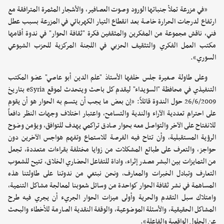
«في مزرعة تملأ جنباتها الورود وصوت العصافير، والأشجار المثمرة المترافقة مع
ارتفاع لدرجات الحرارة خاصة بعد انقطاع التيار الكهربائي في المزرعة بسبب عطل
فني، ناقش مجموعة من المفكرين والمثقفين فكرة "ثقافة الحوار" في ندوة أقامها
مكتب العمل الفكري والتثقيف الحزبي في اللجنة المركزية للحزب الشيوعي
السوري».
وعلى طاولة صغيرة جلس خلفها الأستاذ "علم الدين أبو عاصي" عضو المكتب
التنفيذي في محافظة "السويداء" ليقدم كل باحث ويتحدث لموقع eSyria بتاريخ
26/6/2009 حول الندوة قائلاً: «إن بعض ما يجب أن يتسم به الحوار هو أن يقوم
على احترام تعددية الآراء والندية والتسامح، واعتبار اختلاف وجهات النظر دافعاً
للانفتاح على الآخر والتواصل معه بحوار صادق تراكمي يهدف للتوافق، ويؤمن وضوح
الرؤية المستقبلية، وأن تتاح فيه الفرصة للاستماع وتفهم هواجس الآخرين دون
حواجز، والتعرف على طبائع المشكلات من زوايا مختلفة بقراءات متعددة، تجعل
من التمايزات بين البشر مصدر إثراء، واداة للتفاعل الحضاري الخلاق، تتيح للشعوب
التعارف وتبادل الخبرات والمعارف، ونحن نبتغي من ندوتنا على طاولتنا هذه
المساهمة في نشر ثقافة الحوار كواحدة من وسائل شعوبنا لمعالجة مشاكل التنمية،
وامتلاك سبل التقدم والحرية وأولى ميزات الحوار الجريء أن يجري فيه طرح
المشاكل الحقيقية، والأسئلة الموضوعية، والوقفة النقدية الصارمة للأخطاء والبحث
عن الحلول الواقعية والفاعلة».