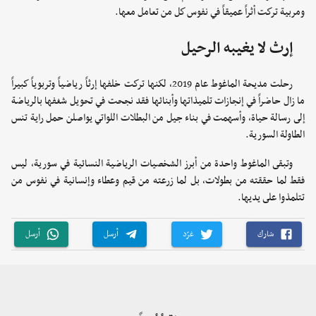
ومربية تركت أثراً عميقاً في نفوس كل من تعامل معها.
إرث لا يغيبه الرحيل
رحلت مديحة الماغوط عام 2019، لكنها تركت خلفها إرثاً رياضياً وتربوياً كبيراً
ما زال حاضراً في إنجازات تلميذاتها وأبنائها فقد نجحت في تحويل شغفها بالرياضة
إلى رسالة حياة، وأسهمت في بناء جيل من البطلات اللواتي يواصلن حمل راية تنس
الطاولة السورية.
وتبقى الماغوط واحدة من أبرز الشخصيات الرياضية النسائية في سورية، ليس
فقط لما حققته من بطولات، بل لما زرعته من قيم وعطاء وإنسانية في نفوس من
تتلمذوا على يديها.
شارك
غرّد
أرسل
أرسل