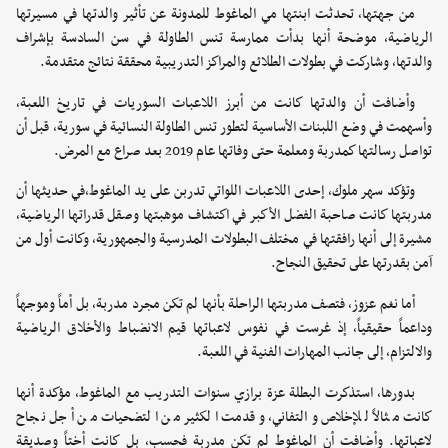
من جهتها، تحدثت ابنتها مي الماغوط للمدونة عن تأثير والدتها في مسيرتها
الرياضية، موضحة أنها بدأت ممارسة تنس الطاولة في سن السادسة بإشراف
والدتها، وشاركت في بطولات الطلائع والمراكز التدريبية محققة نتائج متقدمة.
وأضافت أن والدتها كانت من أبرز اللاعبات السوريات في تاريخ اللعبة،
وأسهمت في وضع اللبنات الأساسية لتطور تنس الطاولة النسائية في سورية، قبل أن
تواصل رسالتها كمدربة ومعلمة حتى وفاتها عام 2019 بعد صراع مع المرض.
وتؤكد سهر ملوك، إحدى اللاعبات اللواتي تدربن على يد الماغوط،في حديثها أن
مدربتها كانت صاحبة الفضل الأكبر في اكتشاف موهبتها وصقل قدراتها الرياضية،
مشيرة إلى أنها رافقتها في مختلف البطولات المدرسية والجمهورية، وكانت أول من
آمن بقدرتها على تحقيق النجاح.
أما نغم عزوز، فتصف مدربتها الراحلة بأنها لم تكن مجرد مدربة، بل أماً وموجهاً
وداعماً حقيقياً، إذ غرست في نفوس لاعباتها قيم الانضباط والأخلاق الرياضية
والالتزام، إلى جانب المهارات الفنية في اللعبة.
بدورها، استذكرت البطلة عزة برازي سنوات التدريب مع الماغوط، مؤكدة أنها
كانت مثالاً للإخلاص والتفاني، وقدمت الكثير من التضحيات من أجل نجاح
لاعباتها. وأضافت أن الماغوط لم تكن مدربة فحسب، بل كانت أختاً وصديقة