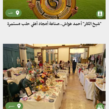
حلب
"شيخ الكار" أحمد هواش..صناعة أمجاد أهلي حلب مستمرة
دمشق