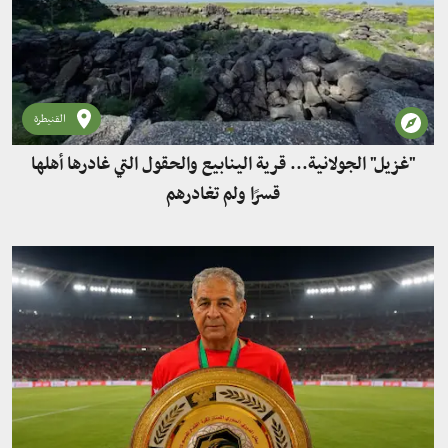
القنيطرة
"غزيل" الجولانية... قرية الينابيع والحقول التي غادرها أهلها
قسرًا ولم تغادرهم