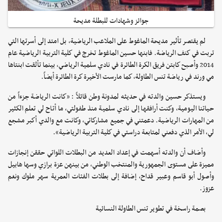
جوائز وشهادات للبطلة مديحة
لم يقتصر تأثير مديحة الماغوط على الملاعب الرياضية، بل امتد إلى أسرتها التي
تربت في كنف الرياضة. فابنها حسين الماغوط تخرج في كلية التربية الرياضية عام
2014 وأصبح كابتن فريق الكرة الطائرة في نادي سلمية الرياضي، بينما تألقت ابنتاها
مي ورند في رياضة تنس الطاولة، كما مارست الأخيرة كرة الطائرة أيضاً.
ويستذكر حسين والدته في حديثه لمدونة وطن قائلاً : «كانت الرياضة جزءاً من
حياتنا اليومية، وكنت أرافقها إلى نادي سلمية منذ طفولتي، ما أتاح لي تعلم الكثير
من المهارات الرياضية. دعمتني في جميع مشاركاتي، وكانت مع والدي أكبر مشجع
لي، الأمر الذي دفعني لمتابعة دراستي في كلية التربية الرياضية».
وأضاف أن والدته أسهمت في إعداد العديد من البطلات اللواتي حققن إنجازات
مميزة على مستوى الجمهورية والمنتخب الوطني، من بينهن عزة برازي وسها هابيل
وأصول أبو قاسم وعبير قداح، إضافة إلى بطلات الفئات العمرية سهر ملوك ونغم
عزوز.
بصمة راسخة في تطوير تنس الطاولة النسائية