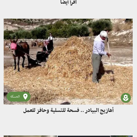
اقرأ أيضاً
الحسكة
أهازيج البيادر .. فسحة للتسلية وحافز للعمل