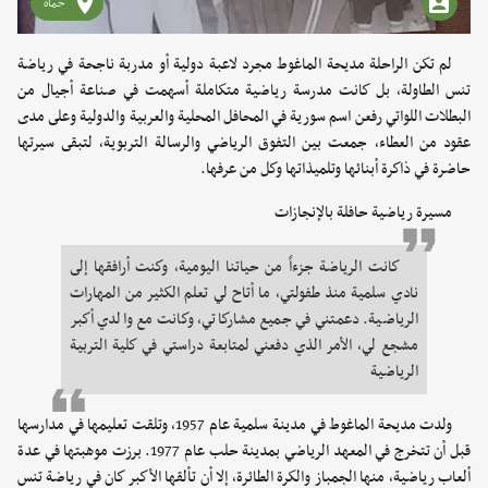
حماه
لم تكن الراحلة مديحة الماغوط مجرد لاعبة دولية أو مدربة ناجحة في رياضة
تنس الطاولة، بل كانت مدرسة رياضية متكاملة أسهمت في صناعة أجيال من
البطلات اللواتي رفعن اسم سورية في المحافل المحلية والعربية والدولية وعلى مدى
عقود من العطاء، جمعت بين التفوق الرياضي والرسالة التربوية، لتبقى سيرتها
حاضرة في ذاكرة أبنائها وتلميذاتها وكل من عرفها.
مسيرة رياضية حافلة بالإنجازات
كانت الرياضة جزءاً من حياتنا اليومية، وكنت أرافقها إلى
نادي سلمية منذ طفولتي، ما أتاح لي تعلم الكثير من المهارات
الرياضية. دعمتني في جميع مشاركاتي، وكانت مع والدي أكبر
مشجع لي، الأمر الذي دفعني لمتابعة دراستي في كلية التربية
الرياضية
ولدت مديحة الماغوط في مدينة سلمية عام 1957، وتلقت تعليمها في مدارسها
قبل أن تتخرج في المعهد الرياضي بمدينة حلب عام 1977. برزت موهبتها في عدة
ألعاب رياضية، منها الجمباز والكرة الطائرة، إلا أن تألقها الأكبر كان في رياضة تنس