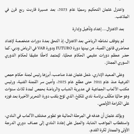
واعتزل عثمان التحكيم رسميًا عام 2023، بعد مسيرة قاربت ربع قرن في
الملاعب.
بعد الاعتزال… إعداد وتأهيل وإدارة
لم يتوقف نشاطه الرياضي بعد الاعتزال، إذ التحق بعدة دورات متخصصة لإعداد
محاضري قانون اللعبة، من بينها دورة FUTURO ودورة VAR في الرياض ودبي، كما
حضر معظم دورات مقيمي الحكام محليًا، ليُعتمد لاحقًا مقيمًا لحكام الدوري
السوري الممتاز.
وعلى الصعيد الإداري، شغل عثمان عدة مناصب، أبرزها رئيس لجنة حكام حمص
الفرعية منذ عام 2011 حتى مطلع عام 2025، وأمين سر اللجنة الفنية، ورئيس
مكتب الألعاب الجماعية في مديرية الشباب والرياضة بحمص لمدة ثلاث سنوات
وهو حاليًا مكلّف برئاسة نادي تلكلخ، الذي توّج بلقب دورة التحرير الأخيرة بعد فوزه
على الكرامة الأولمبي.
ويؤكد عثمان أن هدفه في المرحلة الحالية هو تطوير مختلف الألعاب في النادي،
واستقطاب المواهب الشابة، والعمل على إعادة النادي إلى مصاف دوري الدرجة
الأولى والممتاز لكرة القدم.