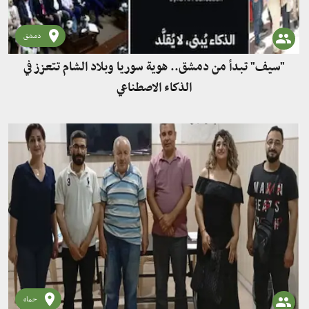
دمشق
"سيف" تبدأ من دمشق.. هوية سوريا وبلاد الشام تتعزز في
الذكاء الاصطناعي
حماه