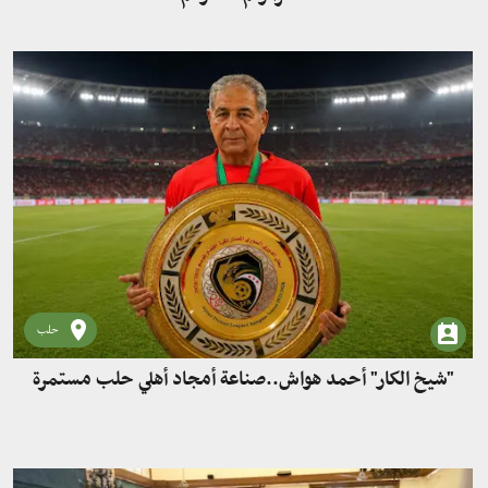
حلب
"شيخ الكار" أحمد هواش..صناعة أمجاد أهلي حلب مستمرة