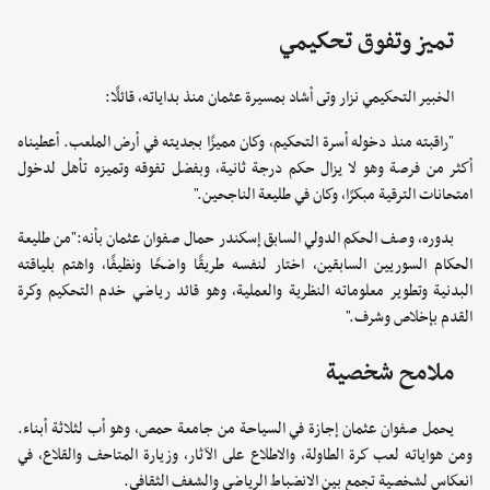
تميز وتفوق تحكيمي
الخبير التحكيمي نزار وتى أشاد بمسيرة عثمان منذ بداياته، قائلًا:
"راقبته منذ دخوله أسرة التحكيم، وكان مميزًا بجديته في أرض الملعب. أعطيناه
أكثر من فرصة وهو لا يزال حكم درجة ثانية، وبفضل تفوقه وتميزه تأهل لدخول
امتحانات الترقية مبكرًا، وكان في طليعة الناجحين."
بدوره، وصف الحكم الدولي السابق إسكندر حمال صفوان عثمان بأنه:"من طليعة
الحكام السوريين السابقين، اختار لنفسه طريقًا واضحًا ونظيفًا، واهتم بلياقته
البدنية وتطوير معلوماته النظرية والعملية، وهو قائد رياضي خدم التحكيم وكرة
القدم بإخلاص وشرف."
ملامح شخصية
يحمل صفوان عثمان إجازة في السياحة من جامعة حمص، وهو أب لثلاثة أبناء.
ومن هواياته لعب كرة الطاولة، والاطلاع على الآثار، وزيارة المتاحف والقلاع، في
انعكاس لشخصية تجمع بين الانضباط الرياضي والشغف الثقافي.