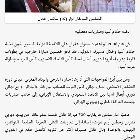
الحكمان السابقان نزار وته واسكندر حمال
نخبة حكام آسيا ومباريات مفصلية
في عام 2008 تم اعتماد صفوان عثمان على اللائحة الدولية، ليصبح ضمن نخبة
حكام آسيا وخلال مسيرته الدولية، قاد نحو خمسين مباراة خارجية في بطولات
قارية وعربية، أبرزها دوري أبطال آسيا، كأس الاتحاد الآسيوي، كأس العرب، وبطولة
غرب آسيا.
ومن بين أبرز المواجهات التي أدارها: مباراة الترجي والوداد المغربي، نهائي دورة
التضامن الإسلامي، نصف نهائي كأس العرب للشباب بين قطر والجزائر، وربع نهائي
دوري أبطال آسيا بين الاتحاد السعودي والاستقلال الإيراني، إلى جانب مباريات
جمعت الغرافة القطري وبيروزي الإيراني.
محليًا، أدار عثمان ما يقارب 700 مباراة خلال خمسة عشر عامًا، من بينها ديربي
تشرين وحطين أربع مرات، إضافة إلى مباريات الأهلي، الحرية، الطليعة، النواعير،
الجيش، والوحدة ونال خلال مسيرته أكثر من تكريم كأفضل حكم في الدوري
المحلي.