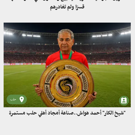
قسرًا ولم تغادرهم
حلب
"شيخ الكار" أحمد هواش..صناعة أمجاد أهلي حلب مستمرة