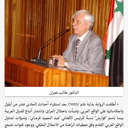
الدكتور طالب عمران
• أطلقت الرواية بداية عام /2003/ بعد استقراء أحداث الحادي عشر من أيلول
وانعكاساتها على الواقع العربي، وتنبأت باحتلال العراق، وانتشار أتباع للدول الغربية
بيننا باسم "قوارض" نسبةً للرئيس الأفغاني "عبد الحميد قرضاي"، وتنبؤات تتناول
الواقع العربي القادم وفق معطياته الراهنة من الانحلال الخلقي، ووجود قنوات تشجع