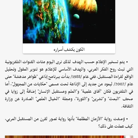
الكون يكشف أسراره
• يتم تسخير الإعلام حسب الهدف لذلك نرى اليوم مئات القنوات التلفزيونية
التي تبث روح الفكر الغربي، والهدف الأساسي للإعلام هو تنوير العقول وتحليل
الواقع لقراءة المستقبل، ففي عام /1988/ بدأت ببرنامج إذاعي "ظواهر مدهشة" حتى
عام /2007/ ليعود من جديد إلى الإذاعة تحت مسمى "حكايات من المجهول"، أما
في التلفزيون فكان "آفاق علمية" و"العلم ومستقبل الإنسان" إضافةً إلى زوايا في
صحف "البعث" و"تشرين" و"الثورة"، ومجلة "الخيال العلمي" الصادرة عن وزارة
الثقافة.
• وُصفت رواية "الأزمان المظلمة" بأنها رواية تصور لقرن من المستقبل العربي،
كيف عملت على ذلك؟