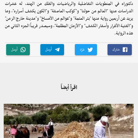
دكتوراه في المنطويات التفاضلية والرياضيات والفلك من الهند، له عشرات
الدراسات منها "العالم من حولنا" و"كوكب العاصفة" و"الكون يكشف أسراره"، وما
يزيد عن أربعين رواية منها "بئر العتمة" و"عوالم من الأمساخ" و"مدينة خارج الزمن"
و"الفتية الأغرار وأسفار الكشف" و"الأزمان المظلمة"، وسيصدر قريباً الجزء الثاني من
هذه الرواية.
شارك
غرّد
أرسل
أرسل
اقرأ أيضاً