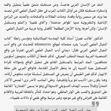
اتخذ من الإنسان العربي هاجساً، ومن مستقبله منحىً علمياً بتحليل واقعه
واستقراء مستقبله فكان من أوائل الكتاب العرب في حقل الخيال العلمي الذي تجسد
بما يزيد عن سبعين روايةً وقصة، ومئات المقالات والصفحات، والعديد من البرامج
الإذاعية والتلفزيونية منها "ظواهر مدهشة"، و"آفاق علمية" و"العلم ومستقبل
الإنسان"، وكان آخرها رواية "الأزمان المظلمة" كأفضل رواية عربية من الخيال العلمي.
الدكتور "طالب عمران" أستاذ كلية الهندسة الميكانيكية ومؤسس رابطة "كتاب
الخيال العلمي العرب" يفرد صفحاته لموقع edamascus للحديث عن واقع أدب
الخيال العلمي العربي فقال: «يعاني أدب الخيال العلمي العربي اغتراباً عن واقع
الشخصية العربية نتيجة التخلف المعرفي، لذلك نلحظ أن الكتّاب ينتهجون أسلوبين
متناقضين: الجاد المرتبط بالمستقبل القائم على تحليل الواقع وتحولاته لقراءة
المستقبل بغية التنبيه إلى ما ينتظر الأجيال القادمة، فالواقع العربي على حافة
الانهيار لذلك فمن الطبيعي أن يتعرض في المستقبل لسلسلة هزات ستقوض أركانه،
وهنا يكون دور الأديب تنويرياً وتثقيفياً، وعلى الجانب الآخر نرى المنحى الأكثر
انتشاراً وإقبالاً بسبب الهدف التسويقي الاستهلاكي وهو ما يسمى "الفنتازيا" القائمة
على التشويق واللعب على الوتر العاطفي، وهو امتداد للتأثر بالثقافة الغربية والأفلام
القائمة على افتراض واقع غير موجود وغير مرتبط بواقع علمي أو دلالات علمية».
يعاني أدب الخيال العلمي العربي اغتراباً عن واقع الشخصية