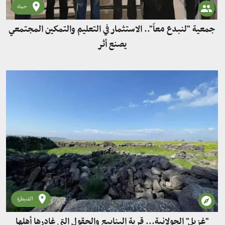
حماه
جمعية "لنبدع معاً".. الاستثمار في التعليم والتمكين المجتمعي
يصنع أثر
القنيطرة
"غزيل" الجولانية... قرية الينابيع والحقول التي غادرها أهلها