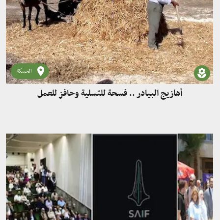
الحسكة
أهازيج البيادر .. فسحة للتسلية وحافز للعمل