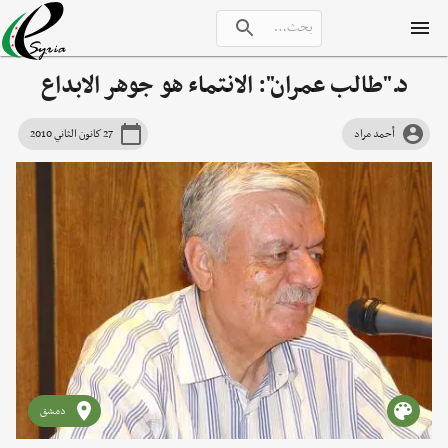
د."طالب عمران": الانتماء هو جوهر الابداع
أحمد مراد
27 كانون الثاني 2010
دمشق