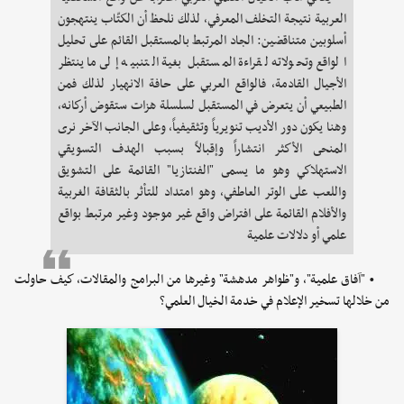
العربية نتيجة التخلف المعرفي، لذلك نلحظ أن الكتّاب ينتهجون
أسلوبين متناقضين: الجاد المرتبط بالمستقبل القائم على تحليل
الواقع وتحولاته لقراءة المستقبل بغية التنبيه إلى ما ينتظر
الأجيال القادمة، فالواقع العربي على حافة الانهيار لذلك فمن
الطبيعي أن يتعرض في المستقبل لسلسلة هزات ستقوض أركانه،
وهنا يكون دور الأديب تنويرياً وتثقيفياً، وعلى الجانب الآخر نرى
المنحى الأكثر انتشاراً وإقبالاً بسبب الهدف التسويقي
الاستهلاكي وهو ما يسمى "الفنتازيا" القائمة على التشويق
واللعب على الوتر العاطفي، وهو امتداد للتأثر بالثقافة الغربية
والأفلام القائمة على افتراض واقع غير موجود وغير مرتبط بواقع
علمي أو دلالات علمية
• "آفاق علمية"، و"ظواهر مدهشة" وغيرها من البرامج والمقالات، كيف حاولت
من خلالها تسخير الإعلام في خدمة الخيال العلمي؟