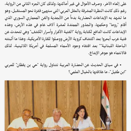
على إلغاء الآخر، وصرف الأموال في غير أماكنها، ولذلك كان الجزء الثاني من الرواية،
رغم ذلك كانت النظرة المشرقة بالعقل العربي التي ستهيئ قفزة نحو المستقبل، وهو
ما تشهد به الإبداعات الحضارية بدءاً من الأبجدية والفن المعماري السوري الذي
أقام "روما" وحكمها، والجذور الممتدة لعشرة آلاف عام في هذه الأرض، وهذه
الإبداعات كانت الدافع لكتابة رواية "الفتية الأغرار وأسرار الكشف" وهي تتحدث عن
فتية عرب أبحروا بعد اكتشاف كروية الأرض ووصلوا للقارة الأمريكية، وهذا ما أثبتته
الباحثة اللبنانية"" بعد اقتفاء وجود الأسماء المسلمة في أمريكا اللاتينية، لذلك
فالانتماء هو جوهر الإبداع.
• في سياق الحديث عن الحضارة العربية نتناول رواية "حي بن يقظان" للعربي
"ابن طفيل"، ما علاقتها بالخيال العلمي؟