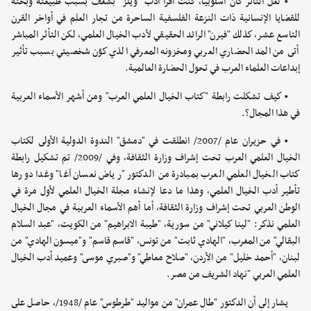
• لعل التأثر كان أسلوبياً، كنت أقرأ أدب "ويلز" بشغف بسبب طبيعته وبحثه
للقضايا الإنسانية ذات النزعة الفلسفية الساحرة من تجار العلم في أواخر القرن
التاسع عشر، كذلك "فيرن" الرائد الحقيقي لأدب الخيال العلمي، لكن التأثر المباشر
أتى من المد الحضاري العربي ومخزونه المعرفي الذي كوّن شخصيتي بسبب تأثير
إبداعات العلماء العرب في تحول الحضارة العالمية.
• كيف تشكلت رابطة "كتاب الخيال العلمي العرب" ومن أشهر الأسماء العربية
في هذا المجال؟.
• في حزيران عام /2007/ انطلقت في "دمشق" الندوة الدولية الأولى لكتاب
الخيال العلمي العرب تحت إشراف وزارة الثقافة، وفي /2009/ تم تشكيل رابطة
كتاب الخيال العلمي العرب بمبادرة من الدكتور "رياض نعسان آغا" وغدا دورها
تأطير أدب الخيال العلمي، وهذا ما دعا لإنشاء مجلة الخيال العلمي لأول مرة في
الوطن العربي تحت إشراف وزارة الثقافة، أما أهم الأسماء العربية في مجال الخيال
العلمي نذكر: "لينا كيلاني" من سورية، "طيبة الابراهيم" من الكويت، "عبد السلام
البقالي" من المغرب، "الهادي ثابت" من تونس، "قاسم قاسم" و"ميسون الهادي" من
لبنان، "أحمد خليل" من الأردن، "صلاح معاطي" و"صبري موسى" وعميد أدب الخيال
العلمي العربي "نهاد الشريف من مصر.
يشار إلى أن الدكتور "طال عمران" من مواليد "طرطوس" عام /1948/، حاصل على