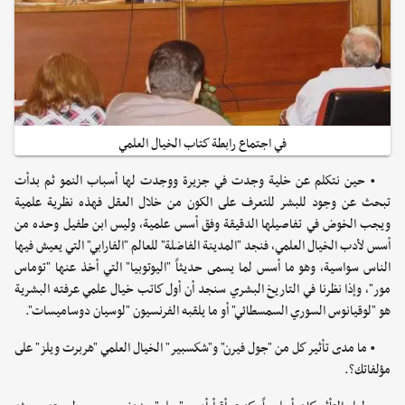
في اجتماع رابطة كتاب الخيال العلمي
• حين نتكلم عن خلية وجدت في جزيرة ووجدت لها أسباب النمو ثم بدأت
تبحث عن وجود للبشر للتعرف على الكون من خلال العقل فهذه نظرية علمية
ويجب الخوض في تفاصيلها الدقيقة وفق أسس علمية، وليس ابن طفيل وحده من
أسس لأدب الخيال العلمي، فنجد "المدينة الفاضلة" للعالم "الفارابي" التي يعيش فيها
الناس سواسية، وهو ما أسس لما يسمى حديثاً "اليوتوبيا" التي أخذ عنها "توماس
مور"، وإذا نظرنا في التاريخ البشري سنجد أن أول كاتب خيال علمي عرفته البشرية
هو "لوقيانوس السوري السمسطائي" أو ما يلقبه الفرنسيون "لوسيان دوساميسات".
• ما مدى تأثير كل من "جول فيرن" و"شكسبير" الخيال العلمي "هربرت ويلز" على
مؤلفاتك؟.