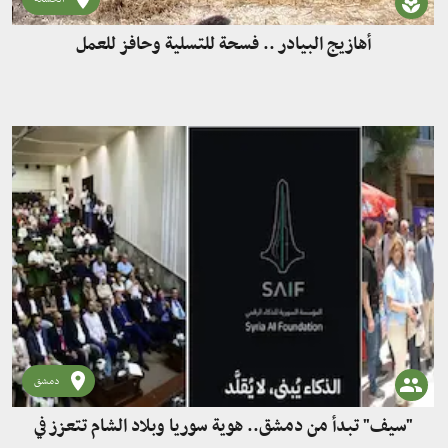
أهازيج البيادر .. فسحة للتسلية وحافز للعمل
دمشق
"سيف" تبدأ من دمشق.. هوية سوريا وبلاد الشام تتعزز في