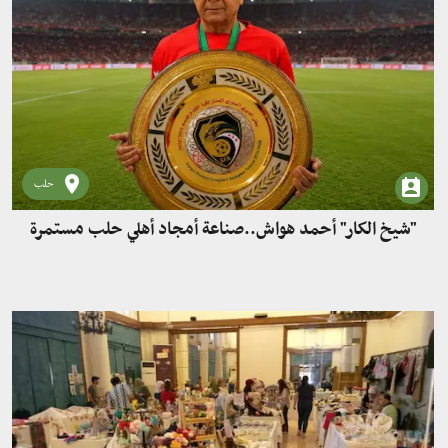
حلب
"شيخ الكار" أحمد هواش..صناعة أمجاد أهلي حلب مستمرة