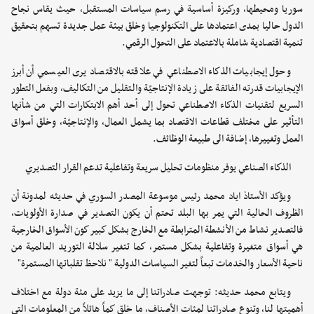
سوريا ومحيطها، وركيزة أساسية في رسم سياسات المستقبل، حيث يقاس نجاح
الدول حاليا بمدى اعتمادها على التكنولوجيا وخلق بيئة عمل جديدة تسهم بتحقيق
تنمية اقتصادية شاملة بالاعتماد على التحول الرقمي.
وحول إيجابيات الذكاء الاصطناعي في علاقته بالاقتصاد يرى العيسمي أن أبرز
الإيجابيات قدرته الفائقة على زيادة الإنتاجيّة والتقليل من التكاليف، وبفعل التطور
السريع لتقنيات الذكاء الاصطناعي تحول إلى أحد أهم الابتكارات التي من شأنها
التأثير على مختلف قطاعات الاقتصاد بما يشمل العمال، والإنتاجيّة، وخلق أسواق
العمل وتغييرها، إضافة الى طبيعة الوظائف.
الذكاء الصناعي يوفر منظومات تحليل سريعة وتفاعلية تدعم القرار التصديري
ويؤكد الأستاذ اياد محمد رئيس موسوعة المصدر السوري في حديثه لمدونة أن
الظروف الحالية التي يمر بها البلد تحتم أن يكون التصدير في صدارة الأولويات،
فالتصدير نشاط من الأنشطة المترابطة مع الخارج بشكل كبير كون الأسواق الخارجية
هي أسواق متغيرة وتفاعلية بشكل مستمر، كما تتغير سلالة التوريد العالمية من
ناحية الأسعار والخدمات تبعاً لتغير السياسات الدولية " نلاحظ تقلباتها المستمرة"
ويتابع محمد حديثه: توجهت صادراتنا إلى ما يزيد على مئة دولة مع اختلاف
أهميتها لنا، وتنوع صادراتنا لمئات الأصناف، ما خلق كماً هائلاً من المعلومات التي