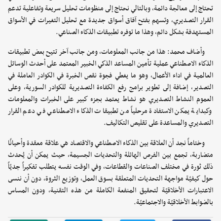
تحتاج إلى معالجة دائمة، وبالتالي نحتاج إلى منظومات تحليل سريعة وتفاعلية تدعم
القرار التصديري، وتسهم بفتح آفاق أسواق جديدة مع تحليل التغيرات في الأسواق
المستهدفة بشكل دائم، وهذا ما توفره تطبيقات الذكاء الصناعي.
وأضاف محمد: هذا من جانب المعلومات، ومن جانب آخر تتيح بعض تطبيقات
الذكاء الاصطناعي عملية تأمين المساعد الذكي الخبير المعتمد على أحدث الوسائل
العالمية في اداء الأعمال، وهو ما يغطي فجوة نقص الخبرة في الكوادر العاملة في
التصدير، إضافة إلى تطوير برامج رفع الكفاءة التصديرية للكوادر السورية، وعلى
العموم النشاط التصديري هو نشاط يعتمد بجزء كبير على الخبرات والمعلومات
وكبداية يمكن الاستفادة مرحلياً من تطبيقات الذكاء الاصطناعي في دعم القرار
التصديري والمساعدة على تقليص التكاليف.
وختاماً نجد أن العلاقة بين الذكاء الاصطناعي والاقتصاد هي علاقة معقدة وأحيانًا
متضاربة، تجمع بين الفرص الهائلة والتحديات الجسيمة، حيث يمكن أن يُحدث
ذلك ثورة في مختلف الصناعات والقطاعات، وفي الوقت نفسه يتطلب تفكيراً جديّاً
حول كيفيّة مواجهة التحديات المتعلقة بسوق العمل، وتوزيع الثروة، دون أن ننسى
الاعتبارات الأخلاقيّة لتحقيق المنفعة الكاملة من هذه التقنية، ودون المساس
بالضوابط الأخلاقيّة والاجتماعيّة.