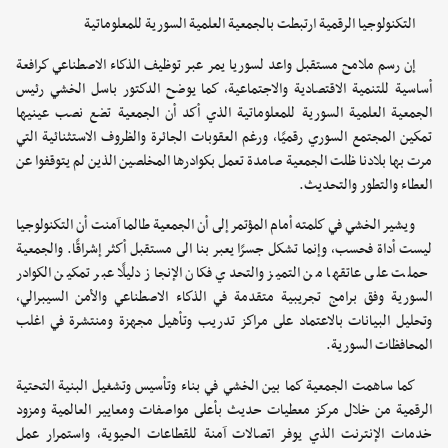
التكنولوجيا الرقمية ارتبطت بالجمعية العلمية السورية للمعلوماتية
إن رسم ملامح مستقبل واعد لسوريا يمر عبر توظيف الذكاء الاصطناعي كرافعة
أساسية للتنمية الاقتصادية والاجتماعية، كما يوضح الدكتور باسل الخشي رئيس
الجمعية العلمية السورية للمعلوماتية الذي أكد أن الجمعية تضع نصب عينيها
تمكين المجتمع السوري رقميًا، ورغم العقوبات الجائرة والظروف الاستثنائية التي
مرت بها بلادنا ظلت الجمعية صامدة تعمل بكوادرها المخلصين الذين لم يتوقفوا عن
العطاء والتطور والتحديث.
ويشير الخشي في كلمته أمام المؤتمر إلى أن الجمعية طالما آمنت أن التكنولوجيا
ليست أداة فحسب، وإنما تشكل جسرًا يعبر بنا الى مستقبل أكثر إشراقًا. والجمعية
حملت على عاتقها من التميز والتحدي فكان الإنجاز دليلًا عبر تمكين الكوادر
السورية وفق برامج تجريبية متقدمة في الذكاء الاصطناعي والأمن السيبرالي،
وتحليل البيانات بالاعتماد على مراكز تدريب وتأهيل مجهزة ومنتشرة في اغلب
المحافظات السورية.
كما ساهمت الجمعية كما بين الخشي في بناء وتأسيس وتشغيل البنية التحتية
الرقمية من خلال مركز معطيات حديث بأعلى مواصفات ومعايير العالمية ومزود
خدمات الإنترنت الذي يوفر اتصالات آمنة للقطاعات الحيوية، واستمرار عمل