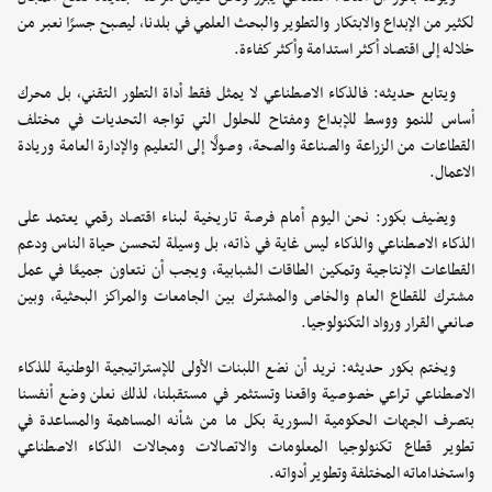
لكثير من الإبداع والابتكار والتطوير والبحث العلمي في بلدنا، ليصبح جسرًا نعبر من
خلاله إلى اقتصاد أكثر استدامة وأكثر كفاءة.
ويتابع حديثه: فالذكاء الاصطناعي لا يمثل فقط أداة التطور التقني، بل محرك
أساس للنمو ووسط للإبداع ومفتاح للحلول التي تواجه التحديات في مختلف
القطاعات من الزراعة والصناعة والصحة، وصولًا إلى التعليم والإدارة العامة وريادة
الاعمال.
ويضيف بكور: نحن اليوم أمام فرصة تاريخية لبناء اقتصاد رقمي يعتمد على
الذكاء الاصطناعي والذكاء ليس غاية في ذاته، بل وسيلة لتحسن حياة الناس ودعم
القطاعات الإنتاجية وتمكين الطاقات الشبابية، ويجب أن نتعاون جميعًا في عمل
مشترك للقطاع العام والخاص والمشترك بين الجامعات والمراكز البحثية، وبين
صانعي القرار ورواد التكنولوجيا.
ويختم بكور حديثه: نريد أن نضع اللبنات الأولى للإستراتيجية الوطنية للذكاء
الاصطناعي تراعي خصوصية واقعنا وتستثمر في مستقبلنا، لذلك نعلن وضع أنفسنا
بتصرف الجهات الحكومية السورية بكل ما من شأنه المساهمة والمساعدة في
تطوير قطاع تكنولوجيا المعلومات والاتصالات ومجالات الذكاء الاصطناعي
واستخداماته المختلفة وتطوير أدواته.