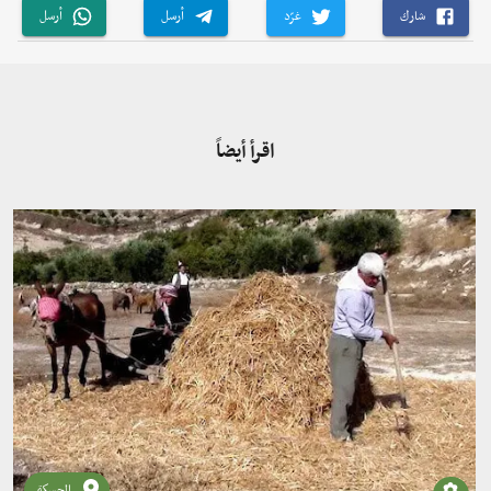
شارك
غرّد
أرسل
أرسل
اقرأ أيضاً
الحسكة