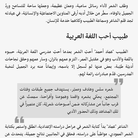
وظف الشعر لأداء رسائل سامية، ومعان عظيمة، وجعلها ساحة للتسامح وردّ
الجميل بالوفاء، سطّر من خلال أدبه أرقى العناوين الاجتماعيّة والإنسانيّة، في عيادته
تجد قلم الشاعر وسماعة الطبيب وكلاهما خدمة للإنسان.
طبيب أحب اللغة العربية
الطبيب "عماد أحمد" أحبّ الشعر بعدما أحبّ مدرسي اللغة العربيّة، حببوه
باللغة والأدب وهو في مقتبل العمر، التزم معهم باتزان، وسار معهم وحقق نجاحات
أدبيّة طيّبة، بعض منها لم تُسجل إلا باسمه، وإيماناً منه برد الجميل لنخبة
المدرسين، قدّم مبادرات رائعة لهم.
شعره سلس وهادف ومعبّر، يستهدف جميع طبقات وفئات
المجتمع، يحكي بشعره واقعنا وهمومنا وأفراحنا، سمعتُ عن
قرب جانباً من مشاركاته ضمن أصبوحات شعريّة، كان متميزاً في
تلك المشاهد وذلك الحضور الأدبي
الشاعر "عماد" بدأ كتابة الشعر في مراحل دراسته الإعدادية، انطلق واستمر بكتابة
الشعر العمودي، مواظباً على دراسته، فحقق في الجانبين نتائج جميلة، يتحدث عن