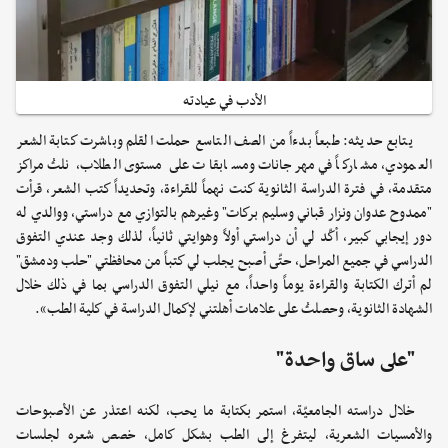
الأدب في عيادته
يتابع حديثه: طبعاً بدءاً من الصف التاسع حملت القلم وباشرت كتابة الشعر
العمودي، مشاركاً في مهرجانات ومسابقات على مستوى الطلاب، نلتُ مراكز
متقدمة، في فترة الدراسة الثانوية كنت نهماً للقراءة، وتحديداً كتب الشعر، قرأت
"ممدوح عدوان ونزار قباني وسليم بركات" وغيرهم بالتوازي مع دراستي، ووالدي له
دور إيجابي كبير، أكّد لي أن دراستي أولاً وهوايتي ثانياً، لذلك وجد عندي التفوق
الدراسي في جميع المراحل، حتّى أصبح يجلب لي كتباً من محافظتي "حلب ودمشق"
لم أترك الكتابة والقراءة يوماً واحداً، مع نيلي التفوق الدراسي بما في ذلك خلال
الشهادة الثانوية، وحصلتُ على علامات أهلتني لإكمال الدراسة في كلية الطب».
"على ساق واحدة"
خلال دراسته الجامعيّة، استمر بكتابة ما يحب، لكنه اعتذر عن الأصبوحات
والأمسيات الشعرية، ليتفرغ إلى الطب بشكل كامل، خصص شعره لجلسات