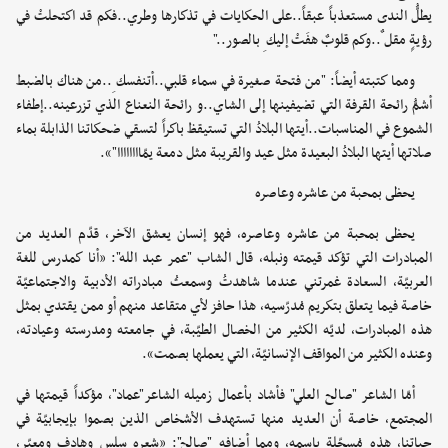
يطلُّ الندى مستعذباً عبقاً..على الحكايات في تذكارها وطري..فكم قد اكتحلتْ في
رؤيةٍ مقل ٌ..وكم قلوبٌ هفَتْ إليك ِ بالصور.."
ومما كتبته أيضاً: "من فتحة صغيرة في سماء قلبي..أتنفسك ِ..من هناك بالضبط
أشمُّ رائحة القرفة التي تضيفينها إلى الشاي..و رائحة النعناع الذي تزرعينه..إطفاء
الشموع في المناسبات..أيتها البلادُ التي تستيقظ باكراً لتسقي ضحكاتنا الذابلة بماء
صلاتها أيتها البلادُ البعيدة مثل عيد والقريبة مثل دمعة يمّاااااااا"».
يحظى بمحبة من عاشره وعاصره
يحظى بمحبة من عاشره وعاصره، فهو إنسان يعشق الآخر، قدّم العديد من
المبادرات التي تؤكد قيمته ونبله، قال الشاب "عمر عبد الله": «أنا كمدرس للغة
العربيّة، السعادة غمرتني عندما شاهدتُ وسمعتُ مبادراته الأدبية والاجتماعيّة
خاصة فيما يتعلق بتكريم مُدرّسيه، هذا حافز لأي متقاعد منهم أو ممن يقتدي بمثل
هذه المبادرات، لديّه الكثير من الخصال الطيّبة، في جامعته ومدرسته وعيادته،
وعنده الكثير من المواقف الإنسانيّة، التي يعملها بصمت».
أمّا الشاعر "صالح العلي" فأشاد بأعمال زميله الشاعر"عماد"، مؤكداً قيمتها في
المجتمع، خاصة أن العديد منها تستهدف الأشخاص الذين بصموا بإيجابيّة في
حياتنا، هذه مُسجّلة باسمه، ومما أضافه "صالح": «شعره سلس وهادف ومعبّر،