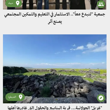
حماه
جمعية "لنبدع معاً".. الاستثمار في التعليم والتمكين المجتمعي
يصنع أثر
القنيطرة
"غزيل" الجولانية... قرية الينابيع والحقول التي غادرها أهلها