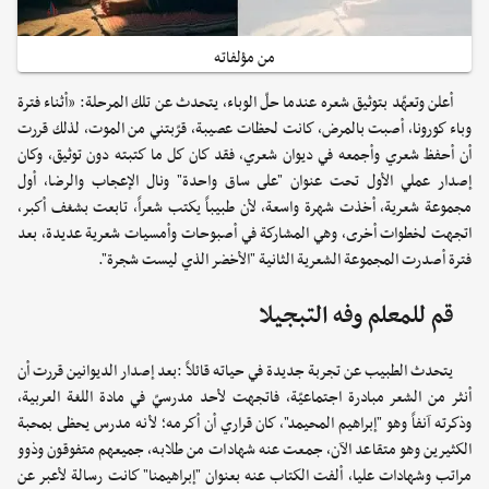
من مؤلفاته
أعلن وتعهّد بتوثيق شعره عندما حلّ الوباء، يتحدث عن تلك المرحلة: «أثناء فترة
وباء كورونا، أصبت بالمرض، كانت لحظات عصيبة، قرّبتني من الموت، لذلك قررت
أن أحفظ شعري وأجمعه في ديوان شعري، فقد كان كل ما كتبته دون توثيق، وكان
إصدار عملي الأول تحت عنوان "على ساق واحدة" ونال الإعجاب والرضا، أول
مجموعة شعرية، أخذت شهرة واسعة، لأن طبيباً يكتب شعراً، تابعت بشغف أكبر،
اتجهت لخطوات أخرى، وهي المشاركة في أصبوحات وأمسيات شعرية عديدة، بعد
فترة أصدرت المجموعة الشعرية الثانية "الأخضر الذي ليست شجرة".
قم للمعلم وفه التبجيلا
يتحدث الطبيب عن تجربة جديدة في حياته قائلاً :بعد إصدار الديوانين قررت أن
أنثر من الشعر مبادرة اجتماعيّة، فاتجهت لأحد مدرسيّ في مادة اللغة العربية،
وذكرته آنفاً وهو "إبراهيم المحيمد"، كان قراري أن أكرمه؛ لأنه مدرس يحظى بمحبة
الكثيرين وهو متقاعد الآن، جمعت عنه شهادات من طلابه، جميعهم متفوقون وذوو
مراتب وشهادات عليا، ألفت الكتاب عنه بعنوان "إبراهيمنا" كانت رسالة لأعبر عن