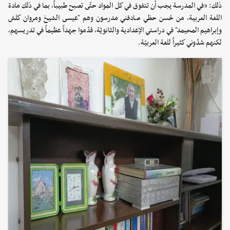
ذلك: «في المدرسة يجب أن تتفوق في كل المواد حتّى تصبح طبيباً، بما في ذلك مادة
اللغة العربية، من حُسن حظي صادفني مدرسون وهم "عيسى الشيخ ومروان كلش
وإبراهيم المحيمد" في دراستي الإعدادية والثانويّة، قدّموا جهداً عظيماً في تدريسهم،
لكنهم شدّوني كثيراً للغة العربيّة.