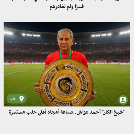
قسرًا ولم تغادرهم
حلب
"شيخ الكار" أحمد هواش..صناعة أمجاد أهلي حلب مستمرة