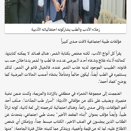
زملاء الأدب والطب يشاركونه احتفالياته الأدبية
مؤلفات طبية اجتماعية لاقت صدى كبيراً
يقرأ كل أنواع الأدب، لكنه مختص بكتابة الشعر، هناك قصائد لا يمكنه كتابتها،
كحالته أثناء علاج وشفاء أحد المرضى عنده، فالطب والشعر يتداخلان حسب
قانونه، الطبيب الموجود لديه هذب الشعر عنده، فالخيال قائم في الشعر، لذلك
يستثمره في الطب أيضاً، ليكون حالماً ومتأملاً بشفاء أصعب الحالات المرضية كما
يوضح "عماد أحمد".
انضممت إلى مجموعة الشعراء في منطقتي بالإرادة والعزيمة، وكنت ضمن نخبة
متميزة، ويضيف على ذلك من مؤلفاتي الأدبيّة: "أسرار طب الجدّات"، صنّف أحد
أهم المؤلفات، ولاقى صدى رائعاً، وهناك احتمالية لترجمته إلى لغة ثانية، كونه تراثاً
طبياً، وأيضاً مؤلف بعنوان "أبناء المقعد الأخير" بحث طبي اجتماعي، يتحدث عن
الطلاب الذين يجلسون في الصف الاخير، الكتاب مبسط جداً، وبإمكان أي شخص
الاطلاع عليه، لما له من قيّمة وأهمية، ويتذكر مما كتبته خلال فترة الجامعة: "منها