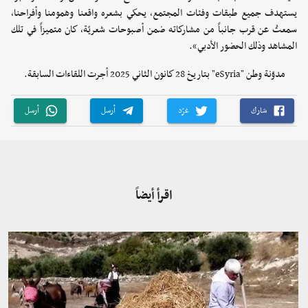
يستهدف جميع طبقات وفئات المجتمع، يحكي بشعره واقعنا وهمومنا وأفراحنا،
سمعتُ عن قرب جانباً من مشاركاته ضمن أصبوحات شعريّة، كان متميزاً في تلك
المشاهد وذلك الحضور الأدبي».
مدوّنة وطن "eSyria" بتاريخ 28 كانون الثاني 2025 أجرت اللقاءات السابقة.
شارك
غرّد
أرسل
أرسل
اقرأ أيضاً