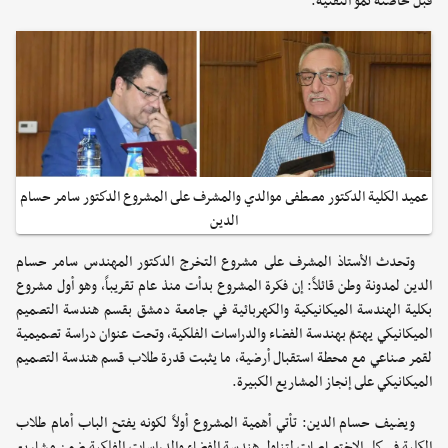
قبل حاضنة نمو التقنية.
عميد الكلية الدكتور مصطفى موالدي والمشرف على المشروع الدكتور سامر حسام
الدين
وتحدث الأستاذ المشرف على مشروع التخرج الدكتور المهندس سامر حسام
الدين لمدونة وطن قائلاً: إن فكرة المشروع بدأت منذ عام تقريباً، وهو أول مشروع
بكلية الهندسة الميكانيكية والكهربائية في جامعة دمشق بقسم هندسة التصميم
الميكانيكي يهتمّ بهندسة الفضاء والدراسات الفلكية، وتحت عنوان دراسة تصميمية
لقمر صناعي مع محطة استقبال أرضية، ما يثبت قدرة طلاب قسم هندسة التصميم
الميكانيكي على إنجاز المشاريع الكبيرة.
ويضيف حسام الدين: تأتي أهمية المشروع أولاً لكونه يفتح الباب أمام طلاب
الكلية في كل الاختصاصات لتناول هندسة الفضاء والدراسات الفلكية ضمن مشاريع