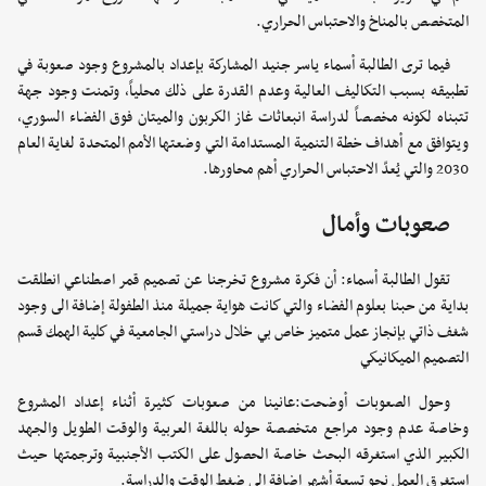
المتخصص بالمناخ والاحتباس الحراري.
فيما ترى الطالبة أسماء ياسر جنيد المشاركة بإعداد بالمشروع وجود صعوبة في
تطبيقه بسبب التكاليف العالية وعدم القدرة على ذلك محلياً، وتمنت وجود جهة
تتبناه لكونه مخصصاً لدراسة انبعاثات غاز الكربون والميتان فوق الفضاء السوري،
ويتوافق مع أهداف خطة التنمية المستدامة التي وضعتها الأمم المتحدة لغاية العام
2030 والتي يُعدّ الاحتباس الحراري أهم محاورها.
صعوبات وأمال
تقول الطالبة أسماء: أن فكرة مشروع تخرجنا عن تصميم قمر اصطناعي انطلقت
بداية من حبنا بعلوم الفضاء والتي كانت هواية جميلة منذ الطفولة إضافة الى وجود
شغف ذاتي بإنجاز عمل متميز خاص بي خلال دراستي الجامعية في كلية الهمك قسم
التصميم الميكانيكي
وحول الصعوبات أوضحت:عانينا من صعوبات كثيرة أثناء إعداد المشروع
وخاصة عدم وجود مراجع متخصصة حوله باللغة العربية والوقت الطويل والجهد
الكبير الذي استغرقه البحث خاصة الحصول على الكتب الأجنبية وترجمتها حيث
استغرق العمل نحو تسعة أشهر إضافة إلى ضغط الوقت والدراسة.