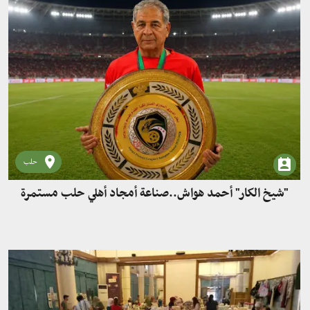
حلب
"شيخ الكار" أحمد هواش..صناعة أمجاد أهلي حلب مستمرة