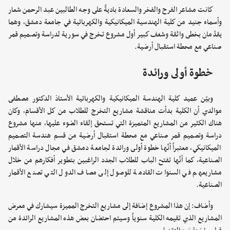
كانت مشاعر الفرح والفخر والسعادة باديةً على وجه الطالبين عبد الرحمن شعار
وأسماء جنيد من كلية الهندسية الميكانيكية والكهربائية في جامعة دمشق، وهما
يقدّمان بخطى واثقة وشغف كبير أول مشروع تخرج في سورية لدراسة وتصميم قمر
صناعي مع محطة استقبال أرضية.
خطوة أولى ورائدة
وبيّن عميد كلية الهندسة الميكانيكية والكهربائية الأستاذ الدكتور مصطفى
موالدي أن الكلية بدأت مناقشة مشاريع التخرج للطلاب من كل الأقسام، وكان
هناك الكثير من المشاريع المتميزة التي تستحق إلقاء الضوء عليها، منها مشروع
دراسة وتصميم قمر صناعي مع محطة استقبال أرضية من قسم هندسة التصميم
الميكانيكي، معتبراً أنّها خطوة أولى ورائدة لجامعة دمشق في مجال دراسة الأقمار
الصناعية، كما أنّها تفتح الباب للطلاب الجدد الراغبين بتطوير أفكارهم من خلال
مشاريعهم في السنوات القادمة للوصول إلى مصاف الدول التي تصنع الأقمار
الصناعية.
وأضاف: إن هذا المشروع إضافة إلى مشاريع التخرج المميزة سيشارك في معرض
المشاريع الذي تقيمه الكلية سنوياً وسيتم احتضان بعض هذه المشاريع الرائدة من