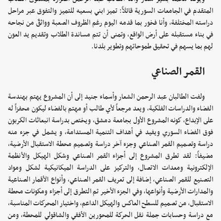
المتقدم في الجامعات السورية قائلاً: تميز ابني بسعيه للتميز والتفوق عبر مراحل
دراسته المختلفة، وأنا فخور بما قدمه اليوم رغم الظروف الصعبة وواثقٌ من نجاحه
في بناء مستقبله على أرض الواقع، وتمنى أن تتم مساندة الطلاب وتقديم يد العون
لهم بما يسهم في تحقيق طموحاتهم وتطوير بلدنا.
القمر الصناعي
ولفت الطالبان عبد الرحمن الشعار وأسماء جنيد إلى أن المشروع يهتم بهندسة
الفضاء والدراسات الفلكية، ويعد مرجعاً لأي طالب أو مهتم بالفضاء ليكون محفزاً له
على الإبداع، كونه المشروع الأول بجامعة دمشق، ويختص بدراسة انبعاثات الكربون
فوق الفضاء السوري ويفيد في أهداف التنمية المستدامة، و يشمل في جزء منه
دراسة وتصميم القمر الصناعي وجزء آخر دراسة وتصميم محطة الاستقبال الأرضية،
مضيفاً: لقد تطرق المشروع إلى أجزاء القمر الصناعي وشكل الهيكل والأنظمة
الإلكترونية ومعدات الاتصال، والتركيز على الدراسة الميكانيكية لشكل ومواد
التصنيع للقمر الصناعي، إضافة إلى تعريف القمر الصناعي، وأنواع الأقمار الصناعية
والمدارات الأرضية وأنواعها، وفي الجزء الأخير تم التطرق إلى أجزاء ومكونات محطة
الاستقبال، من تصميم للسطح العاكس والهيكل الداعم، واختيار المحركات المناسبة،
مع دراسة وحسابات جملة نقل الحركة للمحورين الأفقي والشاقولي للمحطة، ومن