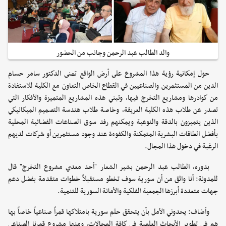
والد الطالب عبد الرحمن وجانب من الحضور
حول إمكانية رؤية هذا المشروع على أرض الواقع تمنى الدكتور سامر حسام
الدين من المستثمرين والصناعيين في القطاع الخاص التعاون مع الكلية للاستفادة
من كوادرها ومشاريع التخرج فيها، وتبني هذه المشاريع المتميزة والأفكار التي
تصدر عن طلاب هذه الكلية العريقة، وخاصة طلاب هندسة التصميم الميكانيكي
الذين يتميزون بالدقة والنوعية ويمكنهم رفد سوق الصناعات الفضائية المحلية
بأفضل الطاقات البشرية المتمكنة والكفوءة عند وجود مستثمرين أو شركات لديهم
الرغبة في دخول هذا المجال.
بدوره، الطالب عبد الرحمن بشير الشعار "أحد معدي مشروع التخرج" قال
للمدونة: أنا واثق من أن سورية سوف تخطو مستقبلاً خطوات متقدمة بفضل دعم
جهات متعددة أبرزها الجمعية الفلكية والأمانة السورية للتنمية.
وأضاف: يحدوني الأمل بأن يتحقق حلم سورية بامتلاكها قمراً صناعياً خاصاً بها
هم في تطوير الأبحاث العلمية في كافة المجالات، ومنها مشروع قمرنا الصناعي