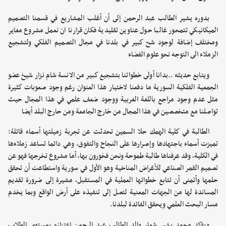
بدوره يشير الطالب عبد الرحمن إلى أن أغلب المشاريع في قسمنا التصميم
الميكانيكي تتمحور غالبا حول عناوين تقليدية فكان قرارنا ان نعمل مشروع مغاير
ومختلف إضافة لوجود شح كبير في بلدنا في مجال التصميم الفلكي ولتشجيع
الزملاء الى التوجه نحو علوم الفضاء
ويتابع حديثه ..بدانا أولى خطواتنا بتشجيع كبير من الانسة شام نزار شيخ عضو
الجمعية الفلكية السورية ما دفعنا لاختيار هذا العنوان رغم وجود صعوبات كثيرة
مثل عدم وجود مراجع باللغة الغربية ووجود ضعف علمي في هذا المجال حيث
تواصلنا مع متخصصين في هذا المجال من خارج الجامعة ومن حارج البلد أيضا
الطالبة في كلية الهمك حلا السمين تحدثت عن تجربة زميلتها أسماء قائلة:
تميزت أسماء باجتهادها وإصرارها على النجاح والتفوق، وهي دائما تساعد زملاءها
في الكلية، وقد عرفناها طالبة طموحة ونحن فخورون بها، أما مشروع تخرجها فهو عن
تصميم القمر الصناعي للأغراض المناخية وهو الأول في سورية واستطاعت أن تحقق
حلمها وأتمنى أن تتابع خطواتها العملية في المستقبل، مشيرة إلى ضرورة تقديم
المساندة لها من الجهات المعنية لتصل إلى تنفيذه على أرض الواقع وبما يخدم
مسار البحث العلمي ويحقق الفائدة لبلدنا.
ويؤكد محمد بشير شعار والد الطالب عبد الرحمن اعتزازه بمستوى الطلاب