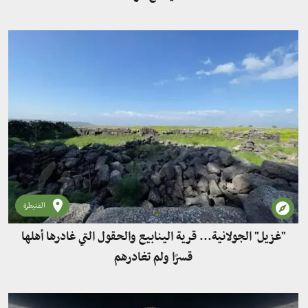
القنيطرة
"غزيل" الجولانية... قرية الينابيع والحقول التي غادرها أهلها
قسرًا ولم تغادرهم