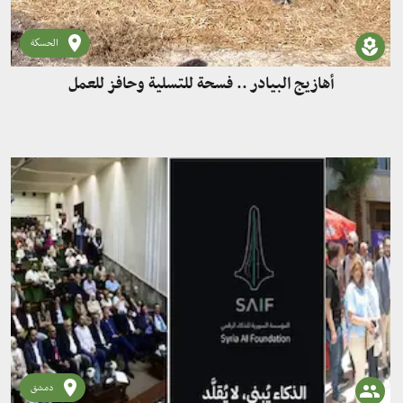
الحسكة
أهازيج البيادر .. فسحة للتسلية وحافز للعمل
دمشق