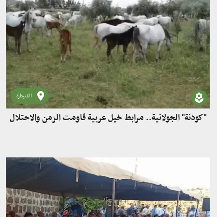
القنيطرة
"كودنة" الجولانية.. مرابط خيل عربية قاومت الزمن والاحتلال