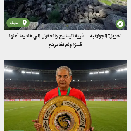
القنيطرة
"غزيل" الجولانية... قرية الينابيع والحقول التي غادرها أهلها
قسرًا ولم تغادرهم