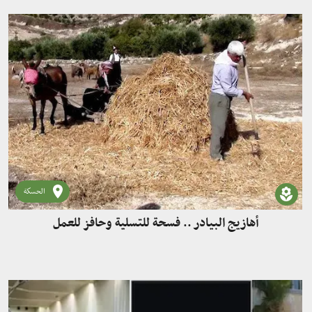
الحسكة
أهازيج البيادر .. فسحة للتسلية وحافز للعمل