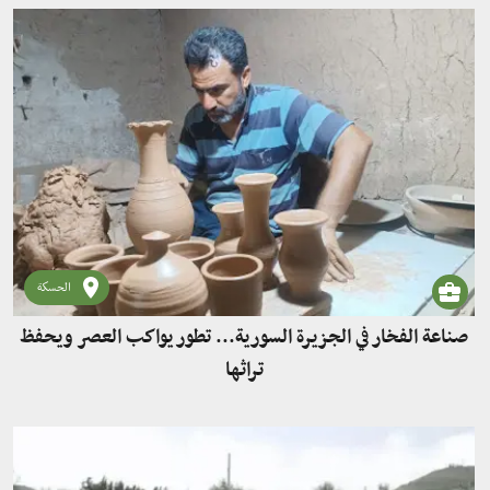
الحسكة
صناعة الفخار في الجزيرة السورية... تطور يواكب العصر ويحفظ
تراثها