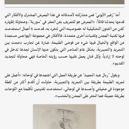
أما "زهير الأيوبي" فعن مشاركته لأصدقائه في هذا المعرض المشترك والأفكار التي
قدمها يحدثنا قائلاً: «المعرض هو للتعريف بفن الحفر في "سورية"، ومحاولة إظهاره
كفن من الفنون التشكيلية له خصوصيته التي تتفرد به، قدمت 6 أعمال استخدمت
فيها تقنية المعدن وتقنيات أخرى متعددة، فالأفكار هي مجموعة الهواجس مستمدة
من الواقع والخيال فيها شيء من فوضى الطبيعة، عبارة عن تجارب دمجت بين
التجريد والتعبيرية، بشكل عام العناصر التي يتكون منها الإنسان تجدها تدخل في
لوحته لا إرادياً، وكل فنان يعمل عليها حسب رؤيته الخاصة فهي محاولة لتجديد
القديم».
ويقول "ربال عبد الحميد" عن طريقة العمل التي اعتمدها في لوحاته: «أعمل على
تجريد الطبيعة بطريقة بين التجريد والتعبيرية، حاولت أن أقدم أكثر من لقطة
موجودة في مخيلتي وأجسدها في لوحاتي، استخدمت تقنيتين تأقلمتا مع اللوحات
بطريقة جميلة هما الحفر على المعدن والخشب».