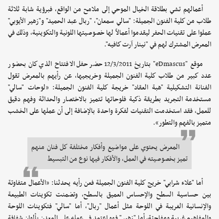
أعمالهم تشي بطلاقة الخيال الموحي إلى ملامح من الواقع، فبرؤية شابة ثلاثة
طلاب من كلية الفنون الجميلة: "سالي سمعان"، "ربال عبد الحميد" و"زهير الأيوبي"
عملوا على تقنيات الحفر ليقدموا أعمالاً لها خصوصيتها اللونية والتكوينية، وذلك في
المعرض المشترك لهم في "نينار آرت كافيه".
موقع "eDmascus" بتاريخ 12/3/2011 حضر حفل الافتتاح الذي كان بحضور
عدد كبير من طلاب كلية الفنون الجميلة وخريجيها، عن رأيهم بالمعرض تقول
الفنانة التشكيلية "هبة العقاد" خريجة كلية الفنون الجميلة: «لوحات "سالي"
مستخدمة التجريد بطريقة ذكية فلوحاتها تتميز بالاختصار والحداثة وفهم دقيق
للعمل، فقد استخدمت التقنيات لفكرة واحدة بالإضافة إلى أن عملها على الخشب
متميز بالفهم والتطور».
المعرض يحتوي على مواضيع وأفكار مختلفة كل فنان منهم
تميز بخصوصيته في العمل، والأفكار فيها نوع من التبسيط
أما "علاء شرابي" خريج كلية الفنون الجميلة فعن رأيه يحدثنا: «الأعمال متفاوتة
بين حساسية السطح والإحساس العميق بالسطح، وتضمنت تكوينات الطبيعة
والإنسانية الغريبة في اللوحة مثل أعمال "ربال"، أما "سالي" فتكوينات اللوحة
والمفاهيم غريبة ومفاجئة، أما "زهير" فهو اعتمد في عمله على المعدن بألوان شفافة