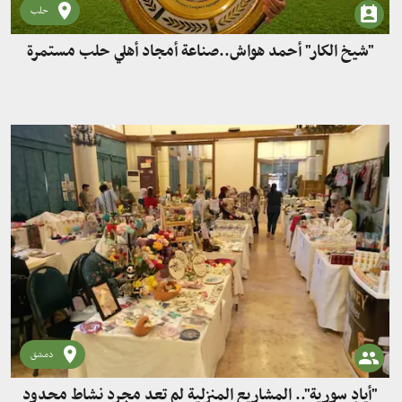
حلب
"شيخ الكار" أحمد هواش..صناعة أمجاد أهلي حلب مستمرة
دمشق
"أيادٍ سورية".. المشاريع المنزلية لم تعد مجرد نشاط محدود