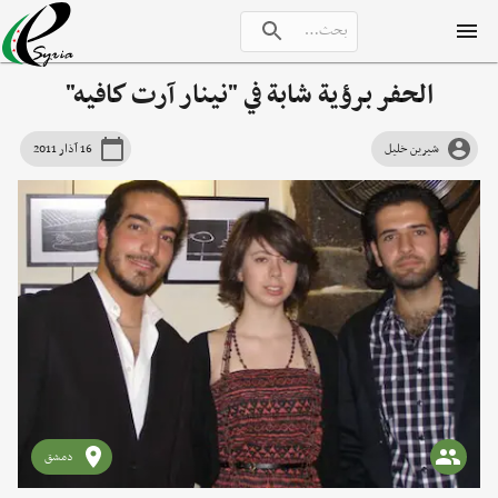
الحفر برؤية شابة في "نينار آرت كافيه"
شيرين خليل
16 آذار 2011
دمشق