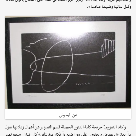
وكتل بنائية وطبيعة صامتة».
من المعرض
و"دانا النفوري" خريجة كلية الفنون الجميلة قسم التصوير عن أعمال زملائها تقول
برأيها: «المعرض يحتوي على مواضيع وأفكار مختلفة كل فنان منهم تميز