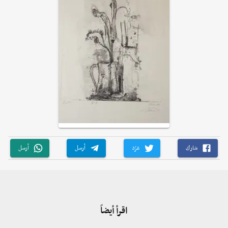
شارك
غرّد
أرسل
أرسل
اقرأ أيضاً