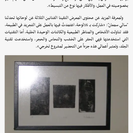
بخصوصيته في العمل، والأفكار فيها نوع من التبسيط».
ولمعرفة المزيد عن محتوى المعرض التقينا الفنانين الثلاثة عن لوحاتها تحدثنا
"سالي سمعان": «شاركت بـ 16لوحة، اعتمدتُ فيها بالعمل على التجريد في الطبيعة،
فقد تناولت الأشخاص والمناظر الطبيعية والكائنات الوحيدة الخلية، أما التقنيات
التي استخدمتها فهي الحفر على الخشب والنحاس والحجر، واستخدمت تقنية
الجلد، وتعتبر أعمالي هذه جزءاً من التحضير لمشروع تخرجي».