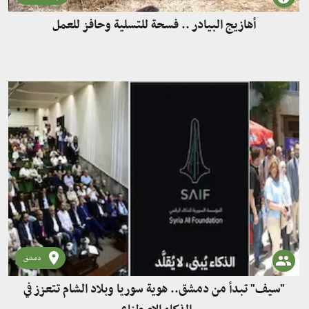
أهازيج البيادر .. فسحة للتسلية وحافز للعمل
دمشق
"سيف" تبدأ من دمشق.. هوية سوريا وبلاد الشام تتعزز في