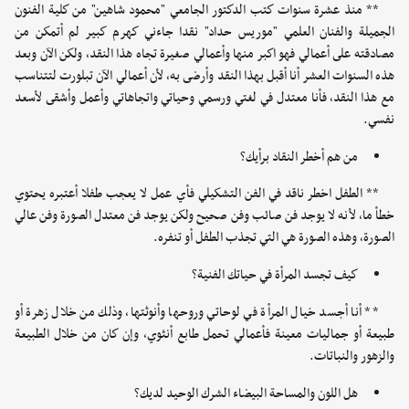
** منذ عشرة سنوات كتب الدكتور الجامعي "محمود شاهين" من كلية الفنون
الجميلة والفنان العلمي "موريس حداد" نقدا جاءني كهرم كبير لم أتمكن من
مصادقته على أعمالي فهو اكبر منها وأعمالي صغيرة تجاه هذا النقد، ولكن الآن وبعد
هذه السنوات العشر أنا أقبل بهذا النقد وأرضى به، لأن أعمالي الآن تبلورت لتتناسب
مع هذا النقد، فأنا معتدل في لغتي ورسمي وحياتي واتجاهاتي وأعمل وأشقى لأسعد
نفسي.
من هم أخطر النقاد برأيك؟
** الطفل اخطر ناقد في الفن التشكيلي فأي عمل لا يعجب طفلا أعتبره يحتوي
خطأ ما، لأنه لا يوجد فن صائب وفن صحيح ولكن يوجد فن معتدل الصورة وفن عالي
الصورة، وهذه الصورة هي التي تجذب الطفل أو تنفره.
كيف تجسد المرأة في حياتك الفنية؟
** أنا أجسد خيال المرأة في لوحاتي وروحها وأنوثتها، وذلك من خلال زهرة أو
طبيعة أو جماليات معينة فأعمالي تحمل طابع أنثوي، وإن كان من خلال الطبيعة
والزهور والنباتات.
هل اللون والمساحة البيضاء الشرك الوحيد لديك؟