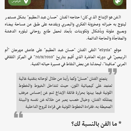
طرطوس
الفن هو الإبداع الذي كان احتاجه الفنان "حسان عبد العظيم" بشكل مستمر
ليتوج به خبراته ومخزونة الفكري والبصري ويقدمه على طبق من مساحة بيضاء
وبصيغ ملونة وبأشكال وتكوينات بأبعاد تحمل طابع روحاني تبلوره الدهشة
والمفاجأة والحاجة الدائمة.
موقع "eSyria" التقى الفنان "حسان عبد العظيم" على هامش مهرجان "أم
الربيعين" في دورته العاشرة الذي أقيم بتاريخ "20/9/2010" في المركز الثقافي
العربي "صافيتا"، ليحدثنا عن بعض النقاط في مسيرة حياته الفنية.
يتمتع الفنان "حسان" وكما رأينا من خلال لوحاته بتقنية عالية
تعتمد على كيميائية اللون، حيث تتداخل الخيوط والخطوط
اللونية فيما بينها بحرارة فائقة الإبداع تنم عن إحساس مرهف
يمتلكه الفنان، وخيال خصب يعبر من خلاله عن نفسه والبيئة
المحيطة به، فقراءة الخطوط اللونية هي قراءة للروح الداخلية
* ما الفن بالنسبة لك؟