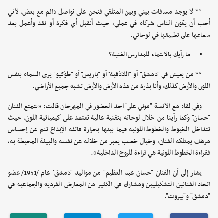
** لا يوجد مسافات بيني وبين المتلقي فنحن على تواصل دائم مع بعض، لأني
أحب أن يكون الناس شركاء في عملي، حيث أتقبل أي فكرة أو نقد وأعمل بعد
سماعها على تطبيقها في لوحاتي.
ما رأيك بالانتماء للمدارس الفنية؟
** من يعيش في "دمشق" أو "اللاذقية" أو "باريس" أو "طوكيو" يرى السماء بنفس
اللون والأرض كذلك، وأنا بذرة من هذه الأرض والأرض تشبه جميع الأراضي.
وفي لقاء مع الآنسة "موني علي" احد الحضور في المهرجان قالت: «يتمتع الفنان
"حسان" وكما رأينا من خلال لوحاته بتقنية عالية تعتمد على كيميائية اللون، حيث
تتداخل الخيوط والخطوط اللونية فيما بينها بحرارة فائقة الإبداع تنم عن إحساس
مرهف يمتلكه الفنان، وخيال خصب يعبر من خلاله عن نفسه والبيئة المحيطة به،
فقراءة الخطوط اللونية هي قراءة للروح الداخلية».
يشار إلى أن الفنان "حسان عبد العظيم" من مواليد "دمشق" عام /1951/ عضو
اتحاد الفنانين التشكيليين ومشارك في الكثير من المعارض الفردية والجماعية في
"دمشق" و"بيروت".