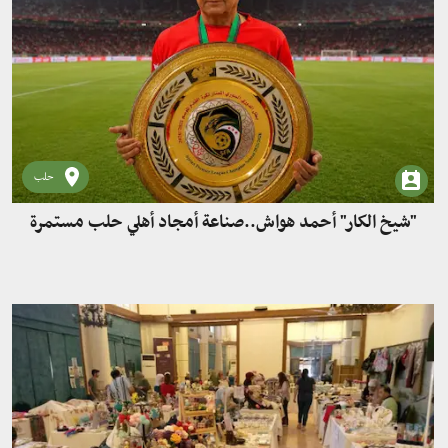
حلب
"شيخ الكار" أحمد هواش..صناعة أمجاد أهلي حلب مستمرة