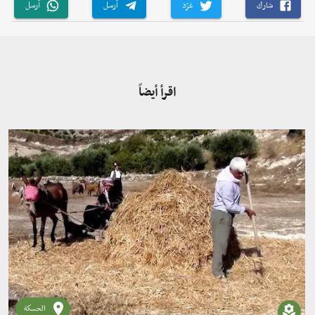
شارك
غرّد
أرسل
أرسل
اقرأ أيضاً
الحسكة