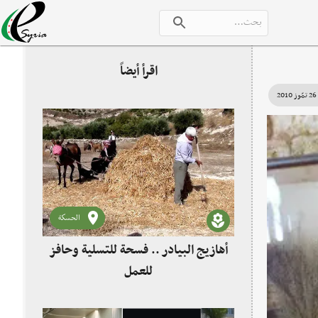
اقرأ أيضاً
26 تمّوز 2010
الحسكة
أهازيج البيادر .. فسحة للتسلية وحافز
للعمل