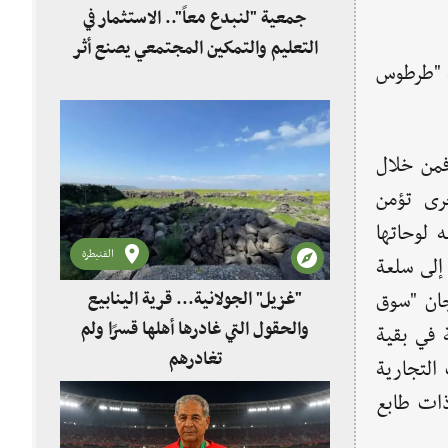
جمعية "لنبدع معاً".. الاستثمار في
التعليم والتمكين المجتمعي يصنع أثر
ي مدينة "طرطوس
فمن خلال
خرى تؤمن
 لوحاتها
القنيطرة
 إلى سلعة
"غزيل" الجولانية... قرية الينابيع
جان "سوق
والحقول التي غادرها أهلها قسرًا ولم
ة في بقية
تغادرهم
التجارية
ذات طابع