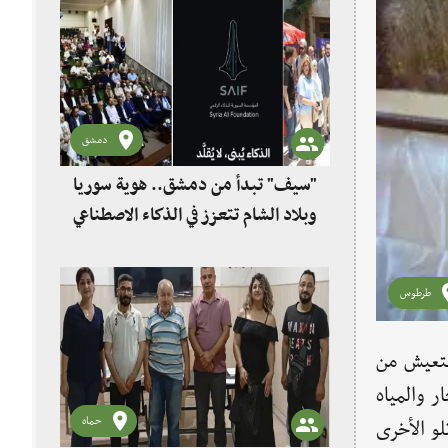
دمشق
"سيف" تبدأ من دمشق.. هوية سوريا
وبلاد الشام تتعزز في الذكاء الاصطناعي
طرطوس
 لتعيش من
 والمياه
حماه
و الأخرى