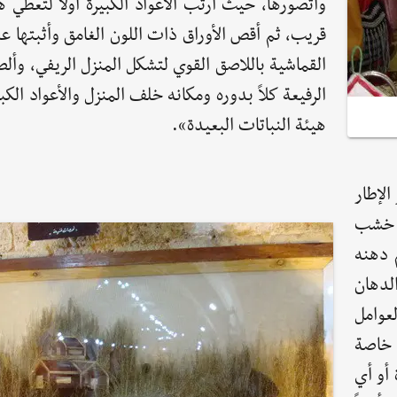
وأتصورها، حيث أرتب الأعواد الكبيرة أولاً لتعطي 
قريب، ثم أقص الأوراق ذات اللون الغامق وأثبتها ع
القماشية باللاصق القوي لتشكل المنزل الريفي، وألص
الرفيعة كلاً بدوره ومكانه خلف المنزل والأعواد الكب
هيئة النباتات البعيدة».
الإطار
 خشب
 دهنه
الدهان
عوامل
ر خاصة
أو أي