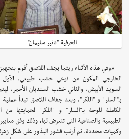
الحرفية "نائير سليمان"
«وفي هذه الأثناء ريثما يجف اللاصق أقوم بتجهيز 
الخارجي المكون من نوعي خشب طبيعي، الأول
السويد الأبيض، والثاني خشب السنديان الأحمر، ليتم
بـ"السلر" و "اللكر"، وبعد جفاف اللاصق تبدأ عملية 
الكاملة للوحة بـ"السلر" و "اللكر" لحمايتها من ال
الطبيعية والصناعية التي تتعرض لها، وذلك وفق معايي
وكميات محددة، ثم أرتب قشور البذور على شكل زهرة 