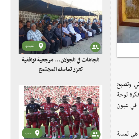
القنيطرة
الجاهات في الجولان... مرجعية توافقية
تعزز تماسك المجتمع
تي وتصبح
كرة لوحة
ا في عيون
" هي لمسة
حلب