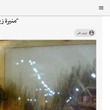
"منيرة زي
نورس علي