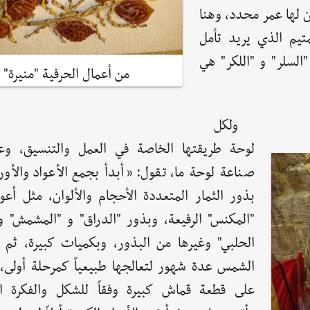
ن لها عمر محدد، وهنا
يم الذي يريد تأمل
السلر" و "اللكر" هي
من أعمال الحرفية "منيرة"
ولكل
لوحة طريقتها الخاصة في العمل والتنسيق، وع
صناعة لوحة ما، تقول: «أبدأ بجمع الأعواد والأور
بذور الثمار المتعددة الأحجام والألوان، مثل أعو
"المكنس" الرفيعة، وبذور "الدراق" و "المشمش" و
الحلبي" وغيرها من البذور، وبكميات كبيرة، ثم أ
الشمس عدة شهور لتعالجها طبيعياً كمرحلة أولى، ث
على قطعة قماش كبيرة وفقاً للشكل والفكرة ال