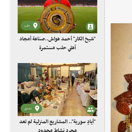
حلب
"شيخ الكار" أحمد هواش..صناعة أمجاد
أهلي حلب مستمرة
دمشق
"أيادٍ سورية".. المشاريع المنزلية لم تعد
مجرد نشاط محدود