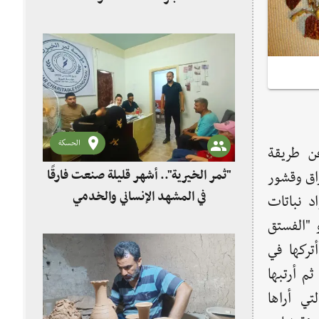
الحسكة
ن طريقة
"ثمر الخيرية".. أشهر قليلة صنعت فارقًا
اق وقشور
في المشهد الإنساني والخدمي
اد نباتات
 "الفستق
تركها في
م أرتبها
تي أراها