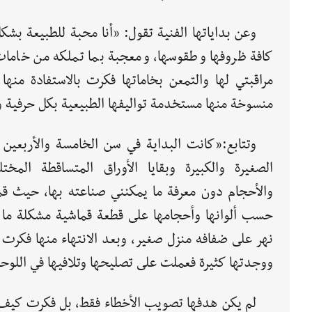
وعن بداياتها الفنية تقول: «أنا محبة للطبيعة بشكل
كافة ظروفها وطقوسها، ومعجبة بما تملكه من خامات 
مراقبتي لها والتمعن بخاماتها فكرت بالاستفادة منه
منسوخة منها مستخدمة تواليفها الطبيعية بكل حرفية
وتتابع:«كانت البداية في سن الخامسة والأربعين
الصغيرة والكبيرة وبقايا الأوراق المتساقطة المختل
والأحجام دون معرفة ما يمكنني صناعته بها، حيث قم
حسب ألوانها وأحجامها على قطعة قماشية مشكلة ما ي
نهر على ضفافه منزل صغير، وبعد الانتهاء منها فكرت ب
ووجدتها كثيرة فعملت على تصليحها وتلافيها في اللوحة 
لم يكن هدفها تصويب الأخطاء فقط، بل فكرت كيف 