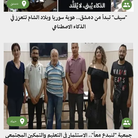
دمشق
"سيف" تبدأ من دمشق.. هوية سوريا وبلاد الشام تتعزز في
الذكاء الاصطناعي
حماه
جمعية "لنبدع معاً".. الاستثمار في التعليم والتمكين المجتمعي