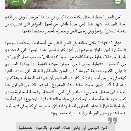
دمشق
"حي الخضر" منطقة تحتل مكانة دينية كبيرة في مدينة "جرمانا"، وهي من أقدم
أحياء المدينة، يشهد هذا الحي حالياً ظاهرة من أجمل الظواهر التي انتشرت في
مدينة "دمشق" مؤخراً وهي رصف الحي وتحجيره بأحجار دمشقية قديمة.
موقع "eSyria" خلال جولته في الحي التقى مع أصحاب المحلات المجاورة
والسكان الذين تطرقوا بدورهم إلى أمور كثيرة تخص هذه البادرة التي قامت بها
بلدية "جرمانا"، بداية جولتنا كانت مع السيد "فهد طلال" صاحب محل "أوزون" في
حي "الخضر": «عملية رصف الحي بحجارة سوداء قديمة لها رونقها الحضاري
والتراثي الكبير، ومدينة "جرمانا" من المدن والمناطق القليلة التي تشهد ظاهرة
كهذه في حي من أحيائها، ولكن كان من المفترض أن تتم هذه العملية بسرعة كبيرة
وبتخطيط أكبر وأدق، حيث صادف هذا المشروع أيام عيد الأضحى المبارك هذا
العيد الذي يحتفل به جميع القاطنين في الحي، بالإضافة أنها منطقة تجارية وسوق
كبير يعتمد عليه أصحاب المحلات في مواسم الأعياد، فهذا المشروع الذي له أبعاد
تراثية راقية عرقل النشاط التجاري لدينا، ودفعنا لأن نخسر مبالغ كبيرة في فترة العيد
نتيجة عدم وصول المواطنين إلينا لشراء حاجياتهم».
لمن الجميل أن يكون هناك اهتمام بالأحياء الدمشقية