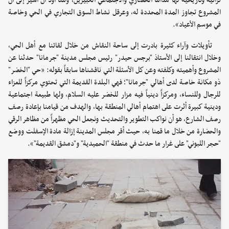
تراثية وتاريخية لها مداها الحضاري والاجتماعي الكبيرين، وهنا أود أن أشير إلى أن
المشروع تجاوز المدة المحددة له، وعرقل نشاط السوق التجاري في الحي وخاصة
في موسم الأعياد».
تأويلات وآراء كثيرة بادرت إلى ساحة النقاش من خلال لقائنا مع أهل الحي،
وخلال انتقالنا إلى الأستاذ "برجس حيدر" رئيس مجلس مدينة "جرمانا" حدثنا عن
المشروع وأهميته وكلفته وعن كل الأسئلة التي ناقشناها سابقاً بقوله: «حي "الخضر"
ذو مكانة خاصة لدى أهالي "جرمانا"؛ فهي البلدة القديمة التي تحتوي مركزاً للعزاء
للرجال وللنساء، ومركزاً دينياً فيه مزار للخضر عليه السلام، ولها طبيعة اجتماعية
ودينية كبيرة أثرت على اهتمام أهالي المنطقة بها، والهدف من قيامنا بإعادة رصف
رصف الشارع، هو أن نواكب التطوير والتحديث ونجعل الحي مظهراً من مظاهر الرقي
والحضارة من خلال ما قمنا به، حيث أقر مجلس المدينة إزالة مادة الإسفلت ووضع
"حجر اللبوني" على غرار ما حدث في منطقة "الحميدية" و"دمشق القديمة"».