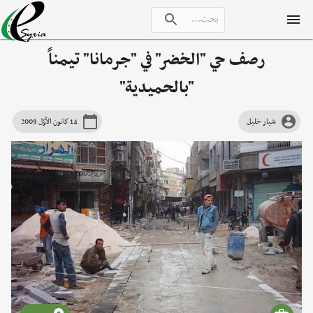
رصف حي "الخضر" في "جرمانا" تيمناً
"بالحميدية"
شيار خليل
14 كانون الأوّل 2009