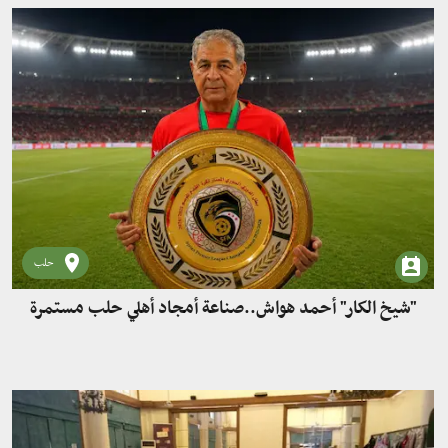
حلب
"شيخ الكار" أحمد هواش..صناعة أمجاد أهلي حلب مستمرة