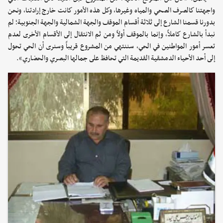
واجهتنا كالصرف الصحي والمياه وغيرها، وكل هذه الأمور كانت خارج إرادتنا، ونحن
بدورنا قسمنا الشارع إلى ثلاثة أقسام الموقف والجهة الشمالية والجهة الجنوبية؛ لم
نبدأ بالشارع كاملاً، وإنما بالموقف أولاً ومن ثم الانتقال إلى الأقسام الأخرى لعدم
تعسر أمور المواطنين في الحي، سننتهي من المشروع قريباً وسنرى أن الحي تحول
إلى أحد الأحياء الدمشقية القديمة التي تحافظ على جمالها البصري والحضاري».