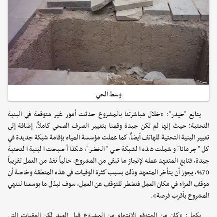
وسط الحي
يتابع "حيدر": «خلال مباشرتنا بالمشروع حدثت أمور غير متوقعة في البنية
التحتية؛ حيث إنها لم تكن جيدة وقمنا بتغيير الصرف الصحي كاملاً، إضافة إلى
تغيير البنية التحتية للهاتف أيضاً، كما عملت مؤسسة المياه بإقامة شبكة جديدة في
كل "جرمانا" وشملت هذه الشبكة حي "الخضر"، هكذا أصبحت البنية التحتية
جيدة، فتابع المتعهد عمله لإنجاز ما تبقى من المشروع، حالياً نفذ من العمل تقريباً
70%، يجوز أن يتأخر المتعهد وذلك بسبب كثرة الوفيات في هذه المنطقة وخاصة أن
موقف العزاء في مكان العمل فنضطر للتوقف عن العمل، سوف نبذل ما بوسعنا لننهي
المشروع بأقرب فرصة».
يكمل: «كان من المتوقع الانتهاء من المشروع قبل العيد لكن العقبات التي