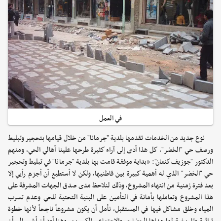
في العمل
نوع جديد من الخدمات تقدمها بلدية "جرمانا" من خلال قيامها بتحجير وتبليط
ورصف حي "الخضر"، كل هذا أدى إلى آراء كثيرة طرحها علينا أهالي الحي، ومنهم
الدكتور "جوزيف كنعان": «بداية موفقة قامت بها بلدية "جرمانا" في تبليط وتحجير
حي "الخضر" الذي له أهمية كبيرة بين قاطنيها، ولكن لا أستطيع أن أجزم رأيي إلا
بعد فترة زمنية من انتهاء المشروع، وذلك لنلاحظ مدى صدق الجهات المشرفة على
هذا المشروع وتعاملها بأمانة في التأمين على البنية التحتية للحي وعدم تسرب
المياه وخلق مشاكل فيها في المستقبل، نأمل أن يكون مشروعاً ناجحاً لأنها خطوة