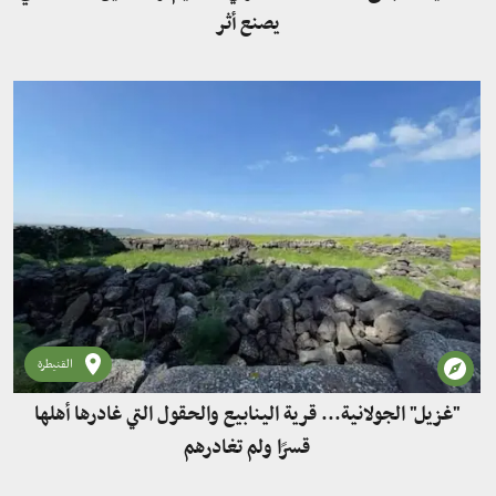
يصنع أثر
القنيطرة
"غزيل" الجولانية... قرية الينابيع والحقول التي غادرها أهلها
قسرًا ولم تغادرهم