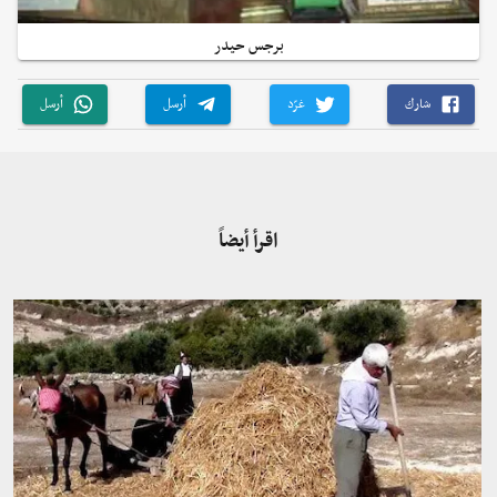
برجس حيدر
شارك
غرّد
أرسل
أرسل
اقرأ أيضاً