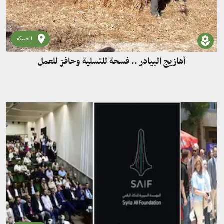
الحسكة
أهازيج البيادر .. فسحة للتسلية وحافز للعمل