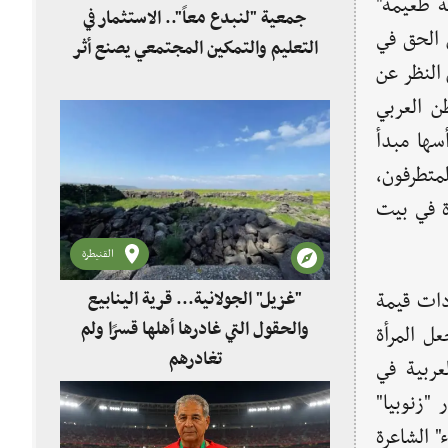
جازية طعيمة"
جمعية "لنبدع معاً".. الاستثمار في
 الحق في
التعليم والتمكين المجتمعي يصنع أثر
النظر عن
ن العربي
سها مبدأ
لمتطرفون،
أة في بيت
القنيطرة
"غزيل" الجولانية... قرية الينابيع
دات قيمة
والحقول التي غادرها أهلها قسرًا ولم
ل المرأة
تغادرهم
عربية في
 "زنوبيا"
" الشاعرة