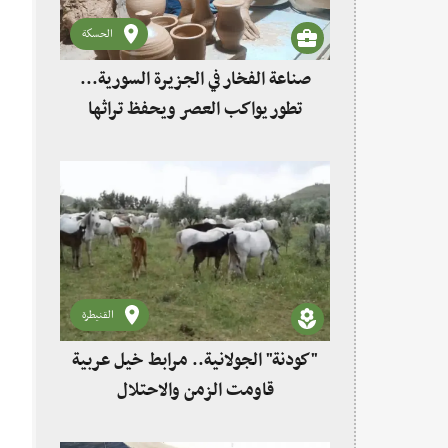
الحسكة
صناعة الفخار في الجزيرة السورية...
تطور يواكب العصر ويحفظ تراثها
القنيطرة
"كودنة" الجولانية.. مرابط خيل عربية
قاومت الزمن والاحتلال