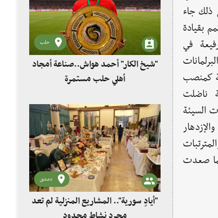
 ذلك جاء
م بقيادة
فيعة في
حلب
رلمانات
"شيخ الكار" أحمد هواش..صناعة أمجاد
لة كمنصب
أهلي حلب مستمرة
ة ناضلت
ت السيئة
لإزدهار
مترتبات
كلما صعدت
دمشق
"أيادٍ سورية".. المشاريع المنزلية لم تعد
مجرد نشاط محدود