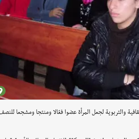
قافية والتربوية لجعل المرأة عضوا فعّالا ومنتجا ومشجعا للنصف