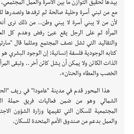
بيدها تحقيق التوازن ما بين الأسرة والعمل المجتمعي،
مع من تبني أسرة وخلية صالحة ثم ترفدها وتصدرها لل
لأن من لا يبني أسرة لا يبني وطن.. من ذلك نرى أنه
المرأة ثم على الرجل يقع عبئ رفض وهدم كل الع
والتقاليد التي تشل نصف المجتمع ومثلما قال "سارتر
كتابه الوجودية فلسفة إنسانية: إن الوجود البشري هو
الذات الكائن ولا يمكن أن يشل كائن أخر.. وتبقى المرأ
الخصب والعطاء والحنان».
هذا المحور قدم في مدينة "عامودا" في ريف "الح
الشمالي وهو من ضمن فعاليات فريق حملة الت
المجتمعية للسكان التي تقيمها وزارة الشؤون الاجتم
والعمل بدعم من صندوق الأمم المتحدة للسكان.