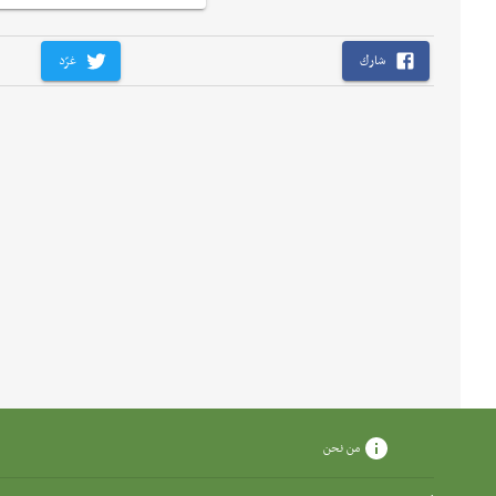
شارك
غرّد
من نحن