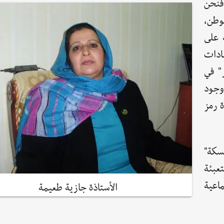
 فنحن
وطن،
 على
ادات
" في
 وجود
ة رمز
سكة"
عبئة
اعية
الأستاذة جازية طعيمة