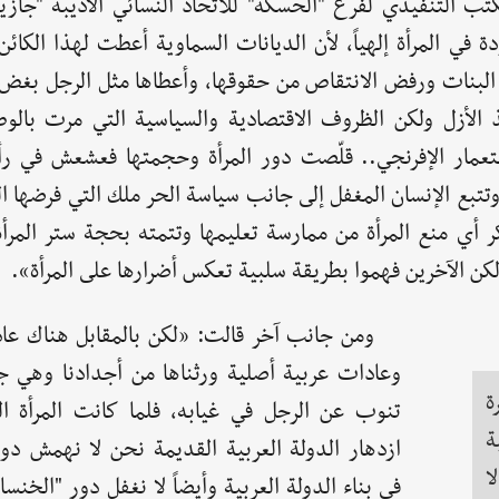
التقى مراسل eSyria عضوة المكتب التنفيذي لفرع "الحسكة" للاتحاد النسائي الأديبة "
في المرأة إلهياً، لأن الديانات السماوية أعطت لهذا الكائن
د البنات ورفض الانتقاص من حقوقها، وأعطاها مثل الرجل بغض 
نذ الأزل ولكن الظروف الاقتصادية والسياسية التي مرت بالوط
ستعمار الإفرنجي.. قلّصت دور المرأة وحجمتها فعشعش في رأ
تتبع الإنسان المغفل إلى جانب سياسة الحر ملك التي فرضها ا
لمبكر أي منع المرأة من ممارسة تعليمها وتتمته بحجة ستر المر
 ولكن الآخرين فهموا بطريقة سلبية تعكس أضرارها على المرأة».
ومن جانب آخر قالت: «لكن بالمقابل هناك عا
وعادات عربية أصلية ورثناها من أجدادنا وهي جع
ة
تنوب عن الرجل في غيابه، فلما كانت المرأة ال
ة
ازدهار الدولة العربية القديمة نحن لا نهمش دور
ا
في بناء الدولة العربية وأيضاً لا نغفل دور "الخنساء