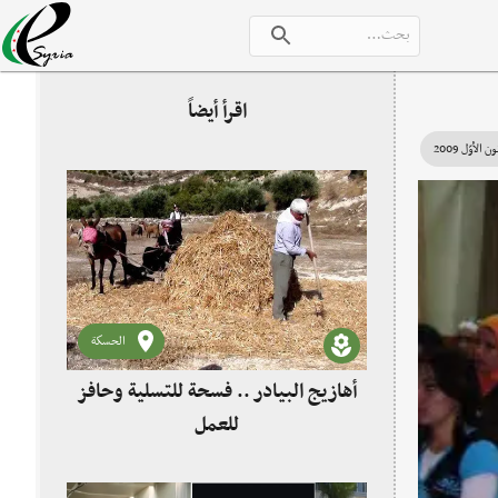
اقرأ أيضاً
الحسكة
أهازيج البيادر .. فسحة للتسلية وحافز
للعمل