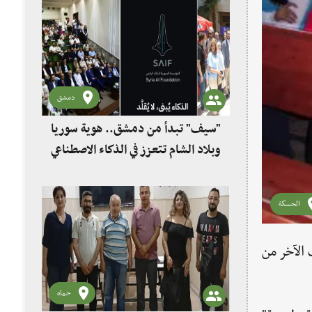
دمشق
"سيف" تبدأ من دمشق.. هوية سوريا
وبلاد الشام تتعزز في الذكاء الاصطناعي
الحسكة
 الآخر من
حماه