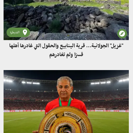
القنيطرة
"غزيل" الجولانية... قرية الينابيع والحقول التي غادرها أهلها
قسرًا ولم تغادرهم