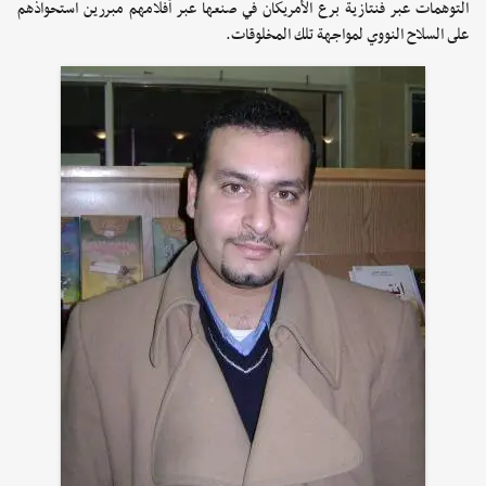
التوهمات عبر فنتازية برع الأمريكان في صنعها عبر أفلامهم مبررين استحواذهم
على السلاح النووي لمواجهة تلك المخلوقات.