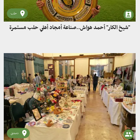
حلب
"شيخ الكار" أحمد هواش..صناعة أمجاد أهلي حلب مستمرة
دمشق