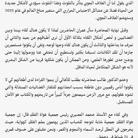
الذي يقول لنا أن الغلاف الجوي يتأثر بالتلوث وهذا التلوث سيؤدي لأشكال جديدة
من الحياة فضلا عن مشاكل الاحتباس الحراري التي ستغير مناخ العالم في عام 2035
وستهشم الغلاف الجوي.
وقبل نهاية المحاضرة سأل عمران الحاضرين لماذا لا يكون هناك لقاء بيننا وبين
الفضائيين و لخص أشكال اللقاء بثلاثة الأول أن نرى أطباقهم من بعيد والثاني أن
نعرف ما بداخلها والثالث أن يكون هناك لقاء وجها لوجه، ونفى أن يكونوا مستعمرين
جازما أن تلك الكائنات تسبقنا بكثير وتستطيع أن تختفي عنا ووصولها إلينا حتى
يوضح مدى تطورها العلمي، ومن الممكن أن يكون شكلها قريبا من الشكل البشري
لأنه هو الشكل المتكامل لحياة العاقل.
وختم الدكتور طالب محاضرته بطلب للأهالي أن ينموا القراءة لدى أطفالهم كي لا
يكونوا أناس رقميين دون عاطفة بسبب انجذابهم للتلفاز الفضائيات المبتذلة والتي
تشوه عقولهم، مع مرور الزمن سيمحون جزءاً كبيراً من تاريخهم والكتاب هو الأمان
للمستقبل.
وفي لقاء مع الأستاذ محمد العصيري رئيس جمعية هواة الفلك قال: إن جمعية
هواة الفلك جمعية شابة تتوجه للشباب الذين يهتمون بعلم الفلك كهواية، حيث
يخرجون في العطل لرصد السماء والنجوم والقمر، ونحن مقبلون على خسوف قمري
في 21 شباط في دمشق.