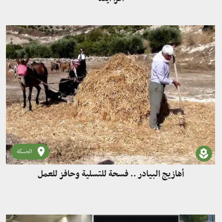
الحسكة
أهازيج البيادر .. فسحة للتسلية وحافز للعمل