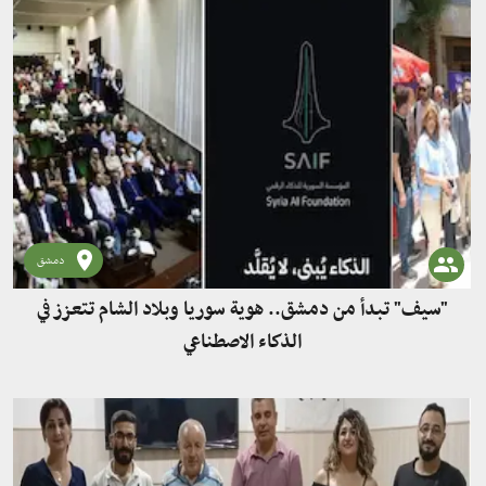
دمشق
"سيف" تبدأ من دمشق.. هوية سوريا وبلاد الشام تتعزز في
الذكاء الاصطناعي