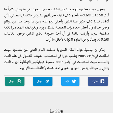
وحول سبب حضوره المحاضرة قال الشاب حسين محمد: في مدرستي كثيراً ما
أذكر الكائنات الفضائية وأحلم كيف تكونه حتى أنهم يلقبونني بالانسان الفضائي لأني
أتخيل كثيرا كيف يكون هذا الكون وأحكي لهم عنه وعن ما يوجد فيه من عوالم
وحتى حياة، وأنا أحضر محاضرات الجمعية بشكل دوري ولكن لهذه المحاضرة نكهة
مختلفة لدي، وأرغب دائما في أن أخذ معلومة لأقنع الناس بوجود الكائنات
الفضائية، وسأتابع في العلوم الكونية لأحقق ما أريد.
يذكر أن جمعية هواة الفلك السورية دخلت العام الثاني من نشاطها حيث
انطلقت في31/8/ 2005 وتلعب دورا في استقطاب الشباب للدخول في علم الفلك
والفضاء، حيث استقبلت في أواخر 2007 جمعية هيباركوس الايطالية لهواة الفلك
والتي يرأسها البروفسور مورزيو تشيري أحد أعضاء وكالة الفضاء الأوربية.
شارك
غرّد
أرسل
أرسل
اقرأ أيضاً