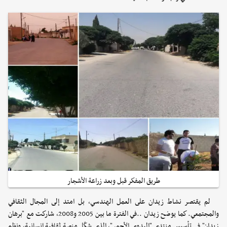
طريق المفكر قبل وبعد زراعة الأشجار
لم يقتصر نشاط زيدان على العمل الهندسي، بل امتد إلى المجال الثقافي
والمجتمعي. كما يوضح زيدان ..في الفترة ما بين 2005 و2008، شاركت مع "برهان
زيدان" في تأسيس منتدى "البدوي الأحمر"، الذي شكّل منصة ثقافية إنسانية، ونظم