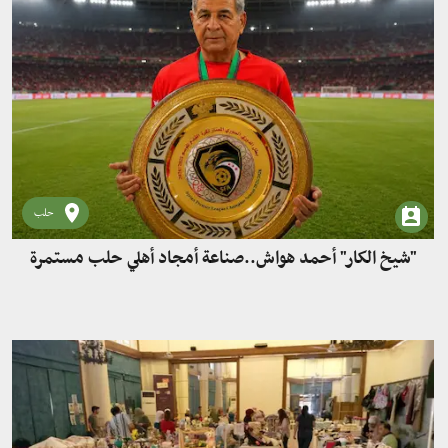
حلب
"شيخ الكار" أحمد هواش..صناعة أمجاد أهلي حلب مستمرة