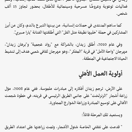
فعاليات توعوية وعروضًا مسرحية وسينمائية للأطفال، بحضور تجاوز 15 ألف
شخص.
كما ساهم المنتدى في حملات إنسانية، من بينها التبرع بالدم، وكان من أبرز
المشاركين في حملة "خليها نظيفة متل الفل" التي أطلقتها الفنانة "يارا صبري".
وفي عام 2010، أطلق زيدان، بالشراكة مع "رواد عجمية" و"برهان زيدان"،
مهرجان "واحة الأمل" في قرية "المفكر"، وهو مهرجان ثقافي شعبي هدف إلى تنشيط
الحياة الاجتماعية في المنطقة.
أولوية العمل الأهلي
على الأرض، ترجم زيدان أفكاره إلى مبادرات ملموسة. ففي عام 2008، موّل
زراعة أشجار "الزنزلخت" على جانبي الطريق الرئيسي في قريته، في خطوة شجعت
الأهالي على توسيع المبادرة وزراعة الشوارع المجاورة.
ويستعيد تلك المرحلة قائلاً:
" قدمت على نفقتي الخاصة شتول الأشجار، وتمت زراعتها على امتداد الطريق