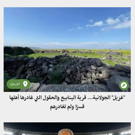
القنيطرة
"غزيل" الجولانية... قرية الينابيع والحقول التي غادرها أهلها
قسرًا ولم تغادرهم