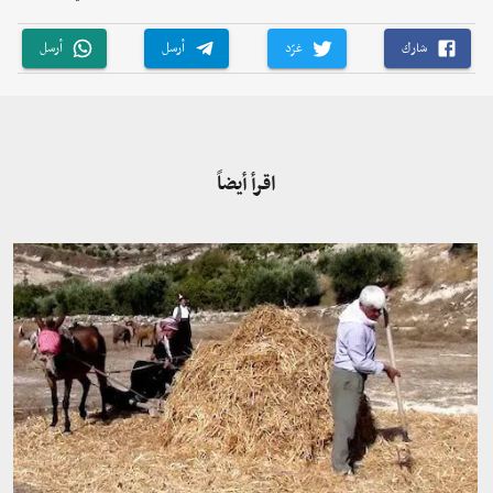
شارك
غرّد
أرسل
أرسل
اقرأ أيضاً