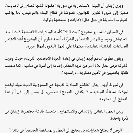
ويرى زيدان أن البيئة الاستثمارية في سورية "مقبولة لكنها تحتاج إلى تحديث"،
مشيرًا إلى ضرورة تطوير القوانين، خصوصًا في قطاع البناء والترخيص، بما يواكب
التجارب الحديثة في دول مثل الإمارات والسعودية وتركيا.
في السياق ذاته، برز مشروع "بيت الزاد" كأحد المبادرات الاقتصادية ذات البعد
الاجتماعي ويوضح المدير التنفيذي للشركة، أمجد فطوم، أن المشروع أعاد الاعتبار
للصناعات الغذائية التقليدية، معتمدًا على العمل اليدوي لعمال مهرة.
ويقول فطوم:"ساهم أيهم زيدان في إعادة الحياة الاقتصادية لقريته، حيث وفرت
الشركة فرص عمل لـ10 أسر من قرية المفكر، إضافة إلى أسرة في سلمية، كما دعمت
طلابًا جامعيين في تأمين مصاريف دراستهم".
في تجربة أيهم زيدان، تتقاطع المبادرة الفردية مع المسؤولية المجتمعية، ليقدم
نموذجًا مختلفًا للمغترب، لا يكتفي بالنجاح الشخصي، بل يسعى إلى نقل أثر هذا
النجاح إلى مجتمعه.
وبين العمل الثقافي والإنساني والاستثماري، تتجسد قناعة يختصرها زيدان في
فكرة واحدة:
"الوطن لا يحتاج شعارات، بل يحتاج إلى العمل والمساهمة الحقيقية في بنائه."