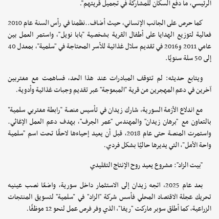
الرئيسي، ما دفع السكان للمشاركة في تجميل قريتهم".
كما حرص على الجانب الإنساني، حيث أضاف..نظمنا في رأس السنة عام 2010
فعالية لتوزيع الهدايا على أطفال القرية بشخصية "بابا نويل"، واستمر العمل بين
عامي 2011 و2016 في تقديم سلال غذائية للأسر المحتاجة في "سلمية"، بمعدل 40
إلى 50 سلة سنويًا.
ويتابع حديثه: لم تتوقف المبادرات عند هذا الحد، فساهمت مع مغتربين
آخرين في دعم المهجرين من قرية "المبعوجة" عبر تقديم وجبات غذائية وأدوية.
مع اندلاع الأزمة السورية، شارك زيدان في تأسيس منصة "رابطة مغتربي سلمية"
بالتعاون مع "برهان زيدان" والمهندس "عمر الجرف"، بهدف دعم العمل الإغاثي.
واستمرت المنصة حتى عام 2018، قبل أن يعيد إحياءها لاحقًا تحت اسم "سلمية
واحة الأمل"، التي يديرها حاليًا بشكل فردي.
"بيت الزاد": مشروع يعيد روح الإنتاج التقليدي
بعد عام 2025، اتجه زيدان إلى الاستثمار داخل سورية، واضعًا نصب عينيه
تحريك عجلة الاقتصاد المحلي فأسس شركة "الزاد" في "سلمية" لتسويق المنتجات
الزراعية، كما أطلق سوبر ماركت "ريفا"، الذي وفر فرص عمل لنحو 12 موظفًا.