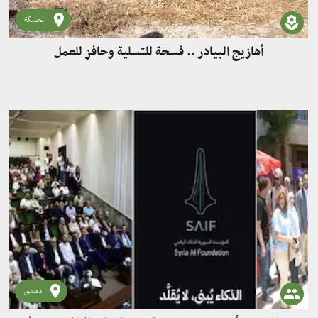
الحسكة
أهازيج البيادر .. فسحة للتسلية وحافز للعمل
دمشق