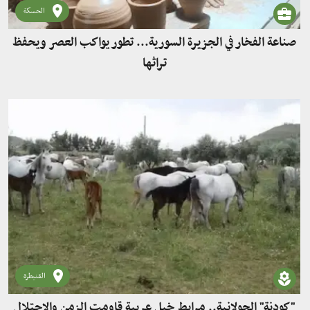
الحسكة
صناعة الفخار في الجزيرة السورية... تطور يواكب العصر ويحفظ
تراثها
القنيطرة
"كودنة" الجولانية.. مرابط خيل عربية قاومت الزمن والاحتلال