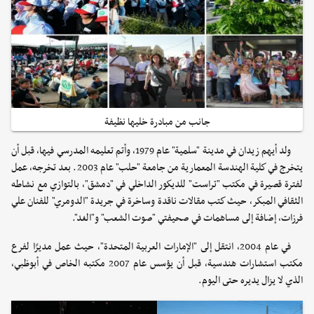
جانب من مبادرة خليها نظيفة
ولد أيهم زيدان في مدينة "سلمية" عام 1979، وأتم تعليمه المدرسي فيها، قبل أن
يتخرج في كلية الهندسة المعمارية من جامعة "حلب" عام 2003. بعد تخرجه، عمل
لفترة قصيرة في مكتب "تراست" للديكور الداخلي في "دمشق"، بالتوازي مع نشاطه
الثقافي المبكر، حيث كتب مقالات ناقدة وساخرة في جريدة "الدومري" للفنان علي
فرزات، إضافة إلى مساهمات في صحيفتي "صوت الشعب" و"الغد".
في عام 2004، انتقل إلى "الإمارات العربية المتحدة"، حيث عمل مديرًا لفرع
مكتب استشارات هندسية، قبل أن يؤسس عام 2007 مكتبه الخاص في أبوظبي،
الذي لا يزال يديره حتى اليوم.