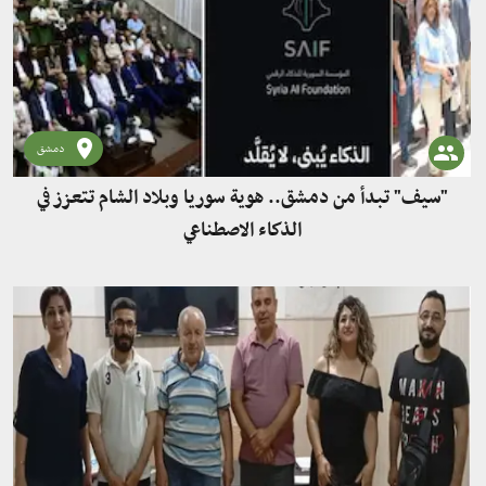
دمشق
"سيف" تبدأ من دمشق.. هوية سوريا وبلاد الشام تتعزز في
الذكاء الاصطناعي