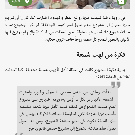
اللاذقيّة
في زاوية دافئة تنبعث منها روائح العطر والهدوء، اختارت "علا قازان" أن تترجم
حبها للجمال إلى مشروع صغير يحمل اسم "همس الملائكة". لم يكن المشروع مجرد
صناعة شموع عادية، بل هو محاولة لخلق لحظات من السكينة والإلهام تمتزج فيها
الألوان بالعطور لتمنح كل شمعة روحاً خاصة تروي حكاية.
فكرة من لهب شمعة
بداية فكرة المشروع كانت في لحظة تأمل لِلَهيب شمعة مشتعلة، كما تحدثت
"علا" عن البداية قائلة:
بدأت رحلتي من شغف حقيقي بالجمال والنور، واخترت
"الشمعة" لأنها رمز لكل ما أؤمن به، ووقع اختياري على مشروع
تعلم صناعة الشموع في لحظة كنت أتأمل فيها شمعة مشتعلة
وأطلب من الله وملائكتي الحارسة المساعدة للارتقاء بروحي، في
تلك اللحظة فكرت في تعلم صناعة الشموع، ومن هنا تحول
فضول تعلم صناعة الشموع إلى مشروع حقيقي قائم وناجح