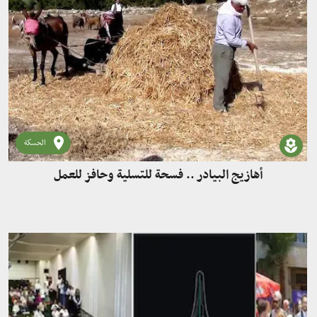
الحسكة
أهازيج البيادر .. فسحة للتسلية وحافز للعمل