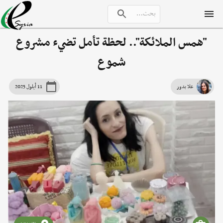
"همس الملائكة".. لحظة تأمل تضيء مشروع
شموع
علا بدور
11 أيلول 2025