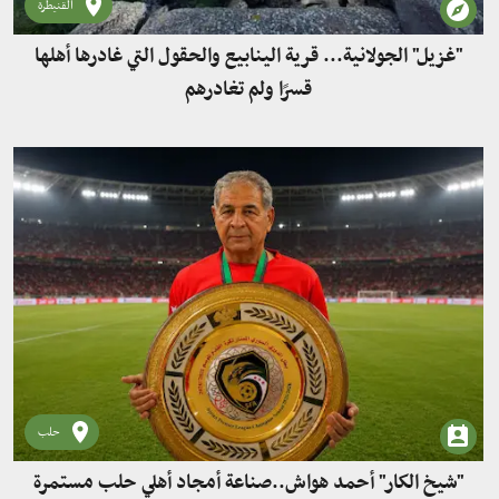
القنيطرة
"غزيل" الجولانية... قرية الينابيع والحقول التي غادرها أهلها
قسرًا ولم تغادرهم
حلب
"شيخ الكار" أحمد هواش..صناعة أمجاد أهلي حلب مستمرة