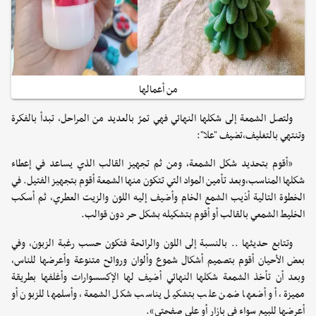
من أعمالها
ولتصل الشمعة إلى شكلها النهائي فهي تمرّ بالعديد من المراحل، تبدأ بالفكرة
وتنتهي بالتغليف،تضيف "علا":
«أقوم بتحديد شكل الشمعة، ومن ثم تجهيز القالب الذي يساعد في إعطاء
شكلها المناسب،وبعد تأمين المواد التي تتكون منها الشمعة أقوم بتجهيز الفتيل. في
الخطوة التالية أذيب الشمع الخام وأضيف إليه اللون والزيت العطري، ثم أسكب
الخليط الشمعي بالقالب أو أقوم بتشكيله بشكل حر دون قوالب.
وتتابع حديثها .. بالنسبة إلى اللون والرائحة فتكون حسب رغبة الزبون، وفي
بعض الأحيان أقوم بتصميم أشكال شموع وألوان وروائح متنوعة وأعرضها للناس،
وبعد أن تأخذ الشمعة شكلها النهائي أضيف لها الإكسسوارات وأغلفها بطريقة
مميزة، أو أضعها ضمن علب بتشكيل يناسب شكل الشمعة، وأسلمها للزبون أو
أعرضها للبيع سواء في بازار أو على صفحتي».