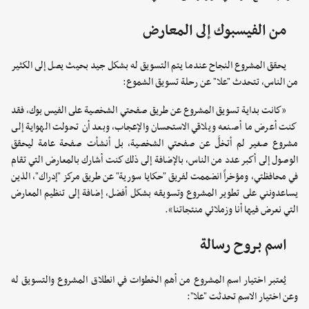
من الفيسبوك إلى المعارض
يحقق المشروع النجاح عندما يتم التسويق له بشكل جيد بحيث يصل إلى الكثير
من الناس، تتحدث "علا" عن رحلة تسويق الشموع:
«كانت بداية تسويق المشروع عن طريق صفحتي الشخصية على الفيس بوك، فقد
كنت أعرض ما أصنعه ويلاقي الاستحسان والإعجاب، وبعد أن تحولت الهواية إلى
مشروع صغير لم أتخلَّ عن صفحتي الشخصية، بل أنشأت صفحة عامة ليحقق
الوصول إلى أكبر عدد من الناس، بالإضافة إلى ذلك كنت أشارك بالمعارض التي تقام
في محافظتي، ومؤخراً انضممت لفريق "حكايا سورية" عن طريق مركز "إدراك"، الذين
يساعدونني على تطوير المشروع وتسويقه بشكل أفضل، إضافة إلى تنظيم المعارض
التي نعرض فيها أنا وزملائي منتجاتنا».
اسم بروح رسالة
يُعتبر اختيار اسم المشروع من أهم الخطوات في انطلاق المشروع والتسويق له
وعن اختيار الاسم تحدثت "علا":