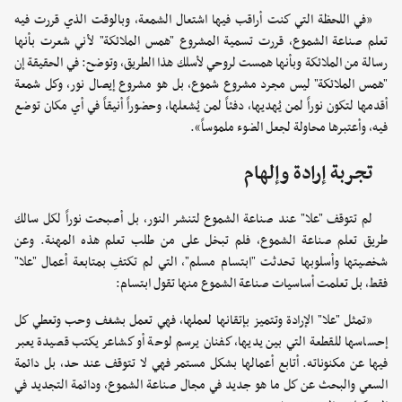
«في اللحظة التي كنت أراقب فيها اشتعال الشمعة، وبالوقت الذي قررت فيه
تعلم صناعة الشموع، قررت تسمية المشروع "همس الملائكة" لأني شعرت بأنها
رسالة من الملائكة وبأنها همست لروحي لأسلك هذا الطريق، وتوضح: في الحقيقة إن
"همس الملائكة" ليس مجرد مشروع شموع، بل هو مشروع إيصال نور، وكل شمعة
أقدمها لتكون نوراً لمن يُهديها، دفئاً لمن يُشعلها، وحضوراً أنيقاً في أي مكان توضع
فيه، وأعتبرها محاولة لجعل الضوء ملموساً».
تجربة إرادة وإلهام
لم تتوقف "علا" عند صناعة الشموع لتنشر النور، بل أصبحت نوراً لكل سالك
طريق تعلم صناعة الشموع، فلم تبخل على من طلب تعلم هذه المهنة. وعن
شخصيتها وأسلوبها تحدثت "ابتسام مسلم"، التي لم تكتفِ بمتابعة أعمال "علا"
فقط، بل تعلمت أساسيات صناعة الشموع منها تقول ابتسام:
«تمثل "علا" الإرادة وتتميز بإتقانها لعملها، فهي تعمل بشغف وحب وتعطي كل
إحساسها للقطعة التي بين يديها، كفنان يرسم لوحة أو كشاعر يكتب قصيدة يعبر
فيها عن مكنوناته. أتابع أعمالها بشكل مستمر فهي لا تتوقف عند حد، بل دائمة
السعي والبحث عن كل ما هو جديد في مجال صناعة الشموع، ودائمة التجديد في