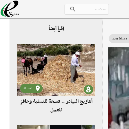
اقرأ أيضاً
5 شباط 2025
الحسكة
أهازيج البيادر .. فسحة للتسلية وحافز
للعمل