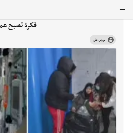
فكرة تصبح عم
نورس علي