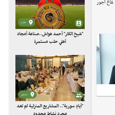
فاع أجور
حلب
"شيخ الكار" أحمد هواش..صناعة أمجاد
أهلي حلب مستمرة
دمشق
"أيادٍ سورية".. المشاريع المنزلية لم تعد
مجرد نشاط محدود