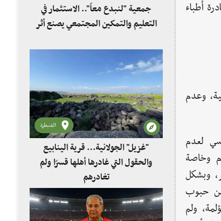
درة أطباء
جمعية "لنبدع معاً".. الاستثمار في
التعليم والتمكين المجتمعي يصنع أثر
ية، وعدم
القنيطرة
سي لعدم
"غزيل" الجولانية... قرية الينابيع
ام وخاصة
والحقول التي غادرها أهلها قسرًا ولم
ر، وبشكل
تغادرهم
من حبوب
مة، ولم