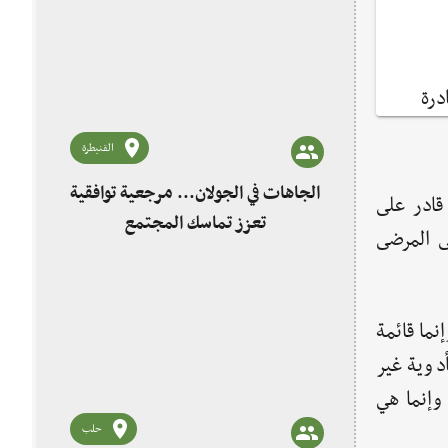
درة
القنيطرة
الجاهات في الجولان... مرجعية توافقية
قادر على
تعزز تماسك المجتمع
ى المرضى
ما قائمة
دوية غير
 وإنما هي
حلب