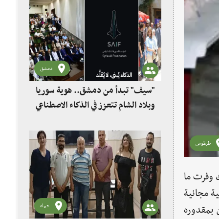
دمشق
"سيف" تبدأ من دمشق.. هوية سوريا
وبلاد الشام تتعزز في الذكاء الاصطناعي
طرطوس
 وفرت ما
ة مجانية
حماه
 بمقدوره