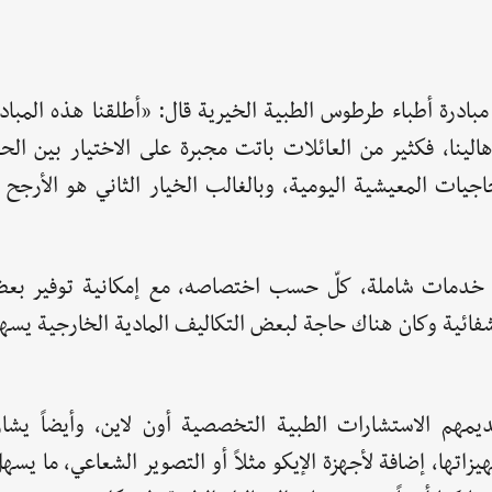
درة أطباء طرطوس الطبية الخيرية قال: «أطلقنا هذه المبادر
هالينا، فكثير من العائلات باتت مجبرة على الاختيار بين ال
يات المعيشية اليومية، وبالغالب الخيار الثاني هو الأرجح 
ي خدمات شاملة، كلّ حسب اختصاصه، مع إمكانية توفير بعض
تشفائية وكان هناك حاجة لبعض التكاليف المادية الخارجية يس
يمهم الاستشارات الطبية التخصصية أون لاين، وأيضاً يشارك
تها، إضافة لأجهزة الإيكو مثلاً أو التصوير الشعاعي، ما يس