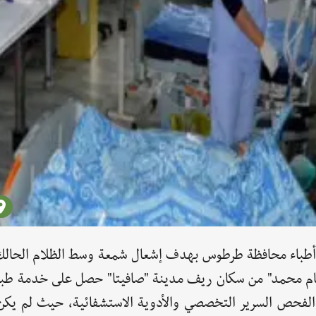
من أطباء محافظة طرطوس بهدف إشعال شمعة وسط الظلام الحالك
سام محمد" من سكان ريف مدينة "صافيتا" حصل على خدمة طبي
فحص السرير التخصصي والأدوية الاستشفائية، حيث لم يكن