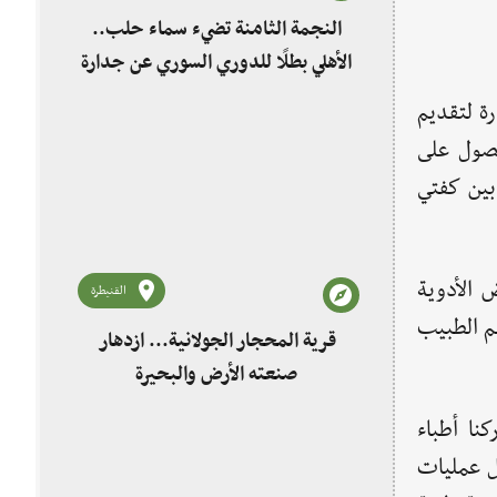
النجمة الثامنة تضيء سماء حلب..
الأهلي بطلًا للدوري السوري عن جدارة
ة لتقديم
حصول على
بين كفتي
 الأدوية
القنيطرة
هم الطبيب
قرية المحجار الجولانية... ازدهار
صنعته الأرض والبحيرة
نا أطباء
هل عمليات