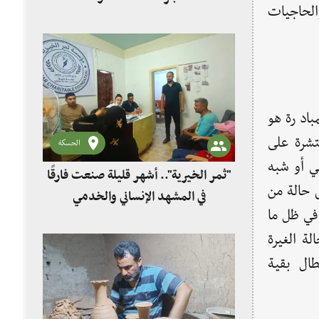
والحاجيات
ادرة هو
تشرة على
الحسكة
ي أو شبه
"ثمر الخيرية".. أشهر قليلة صنعت فارقًا
 حالة من
في المشهد الإنساني والخدمي
 في ظل ما
ة الغيرة
ال بقية