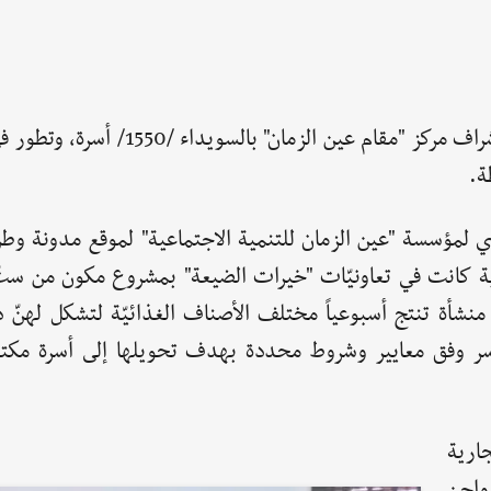
في مرحلته الأولى استهدف البرنامج الذي انطلق بإشراف مركز "مقام عين الزم
ة.
 كانت في تعاونيّات "خيرات الضيعة" بمشروع مكون من ست
 منشأة تنتج أسبوعياً مختلف الأصناف الغذائيّة لتشكل لهنّ دخل
أسر وفق معايير وشروط محددة بهدف تحويلها إلى أسرة مكتفية
ارية
واجن