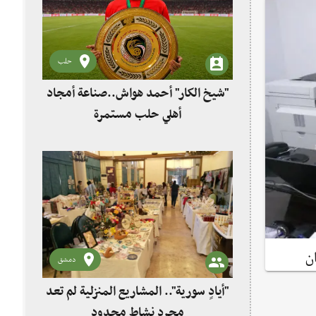
حلب
"شيخ الكار" أحمد هواش..صناعة أمجاد
أهلي حلب مستمرة
ن
دمشق
"أيادٍ سورية".. المشاريع المنزلية لم تعد
مجرد نشاط محدود