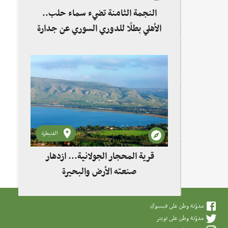
النجمة الثامنة تضيء سماء حلب..
الأهلي بطلًا للدوري السوري عن جدارة
القنيطرة
قرية المحجار الجولانية... ازدهار
صنعته الأرض والبحيرة
مدوّنة وطن على فيسبوك
مدوّنة وطن على تويتر