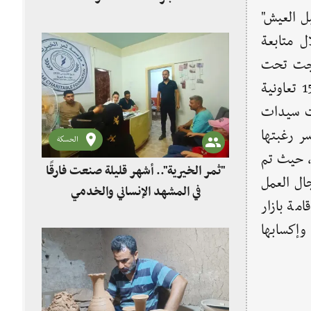
بل العيش"
ل متابعة
درجت تحت
مسمى مشاريع صغيرة، ليتم العمل على تشكيل 15 تعاونية
ست سيدات
ر رغبتها
الحسكة
ة، حيث تم
"ثمر الخيرية".. أشهر قليلة صنعت فارقًا
ال العمل
في المشهد الإنساني والخدمي
مة بازار
وإكسابها