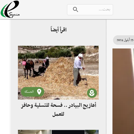
اقرأ أيضاً
25 أيلول 2024
الحسكة
أهازيج البيادر .. فسحة للتسلية وحافز
للعمل