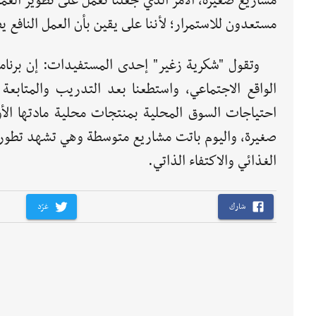
مشاريع صغيرة، الأمر الذي جعلنا نعمل على تطوير العم
مستعدون للاستمرار؛ لأننا على يقين بأن العمل النافع ي
وتقول "شكرية زغير" إحدى المستفيدات: إن برنام
الواقع الاجتماعي، واستطعنا بعد التدريب والمتابعة
احتياجات السوق المحلية بمنتجات محلية مادتها الأو
صغيرة، واليوم باتت مشاريع متوسطة وهي تشهد تطوراً
الغذائي والاكتفاء الذاتي.
شارك
غرّد