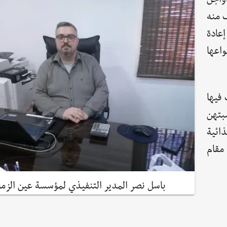
 منه
إعادة
اعها
فيها
بتهن
ائية
مقام
باسل نصر المدير التنفيذي لمؤسسة عين الزما