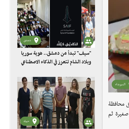
دمشق
"سيف" تبدأ من دمشق.. هوية سوريا
وبلاد الشام تتعزز في الذكاء الاصطناعي
السويداء
ق محافظة
صغيرة ثم
حماه