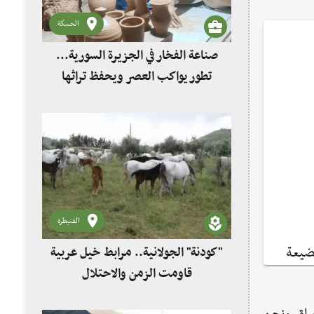
الحسكة
صناعة الفخار في الجزيرة السورية...
تطور يواكب العصر ويحفظ تراثها
القنيطرة
لضيعة
"كودنة" الجولانية.. مرابط خيل عربية
قاومت الزمن والاحتلال