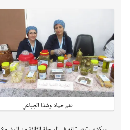
نغم حماد وشذا الجباعي
ويكشف "نصر" انه في المرحلة الثالثة من المشروع 