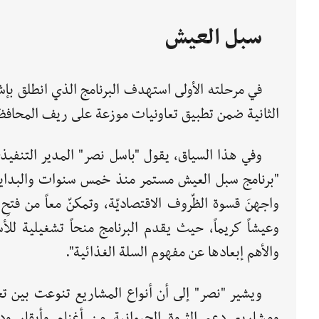
سبل العيش
الثانية ضمن تطبيق تعاونيات موزعة على ريف المحافظ
"برنامج سبل العيش مستمر منذ خمس سنوات والبداية
واجهنَ قسوة الظّروف الاقتصاديّة، وتمكنّ معاً من فتحِ
وعيشاً كريماً، حيث يقدم البرنامج منحاً تشغيلية لل
والأهم إبعادها عن مفهوم السلة الغذائية".
ويشير "نصر" إلى أن أنواع المشاريع تنوعت بين تج
ومشاريع دعم الثروة الحيوانية من أغنام وأبقار ود