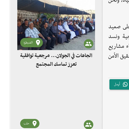
ياة، ونحن
على صعيد
جية ونسد
القنيطرة
ء مشاريع
يق الأمن
الجاهات في الجولان... مرجعية توافقية
تعزز تماسك المجتمع
أرسل
حلب