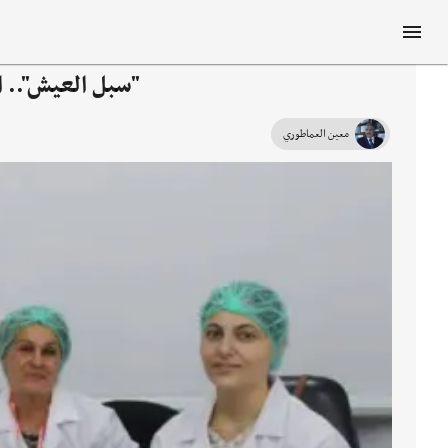
"سبل العيش".. ا
معين العماطوري