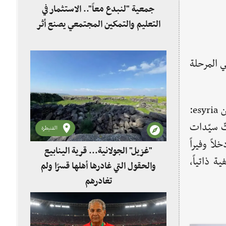
جمعية "لنبدع معاً".. الاستثمار في
التعليم والتمكين المجتمعي يصنع أثر
ان" بالسويداء /1550/ أسرة، وتطور في المرحلة
وفي هذا السياق، يقول "باسل نصر" المدير التنفيذي لمؤسسة "عين الزمان للتنمية الاجتماعية" لموقع مدونة وطن esyria:
ّ سيّدات
القنيطرة
اً وفيراً
"غزيل" الجولانية... قرية الينابيع
 ذاتياً،
والحقول التي غادرها أهلها قسرًا ولم
تغادرهم