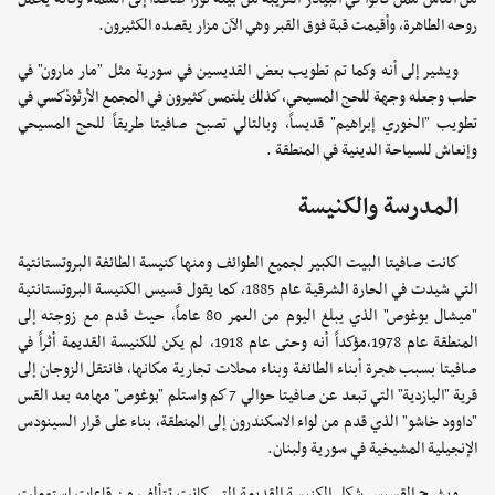
روحه الطاهرة، وأقيمت قبة فوق القبر وهي الآن مزار يقصده الكثيرون.
ويشير إلى أنه وكما تم تطويب بعض القديسين في سورية مثل "مار مارون" في
حلب وجعله وجهة للحج المسيحي، كذلك يلتمس كثيرون في المجمع الأرثوذكسي في
تطويب "الخوري إبراهيم" قديساً، وبالتالي تصبح صافيتا طريقاً للحج المسيحي
وإنعاش للسياحة الدينية في المنطقة .
المدرسة والكنيسة
كانت صافيتا البيت الكبير لجميع الطوائف ومنها كنيسة الطائفة البروتستانتية
التي شيدت في الحارة الشرقية عام 1885، كما يقول قسيس الكنيسة البروتستانتية
"ميشال بوغوص" الذي يبلغ اليوم من العمر 80 عاماً، حيث قدم مع زوجته إلى
المنطقة عام 1978،مؤكداً أنه وحتى عام 1918، لم يكن للكنيسة القديمة أثراً في
صافيتا بسبب هجرة أبناء الطائفة وبناء محلات تجارية مكانها، فانتقل الزوجان إلى
قرية "اليازدية" التي تبعد عن صافيتا حوالي 7 كم واستلم "بوغوص" مهامه بعد القس
"داوود خاشو" الذي قدم من لواء الاسكندرون إلى المنطقة، بناء على قرار السينودس
الإنجيلية المشيخية في سورية ولبنان.
ويشرح القسيس شكل الكنيسة القديمة التي كانت تتألف من قاعات استعملت