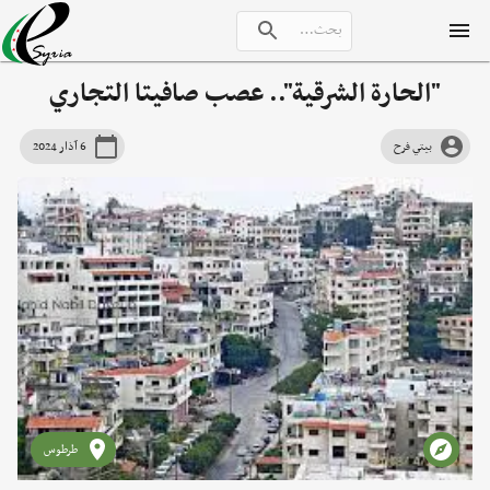
"الحارة الشرقية".. عصب صافيتا التجاري
بيتي فرح
6 آذار 2024
طرطوس