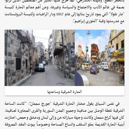
بالحجر القطع، ومهنة الكندرجي، كما خرج منها الكثير من المتعلمين الذين تركوا
بصمة في عالم الأدب والاجتماع والسياسة وغيرها، ومن أهم معالم الحارة كنيسة
"مار نقولا" التي يعود تاريخ بنائها إلى عام 1917 ودار الراهبات وكنيسة البروتستانت
مع مدرستها وقبة "الخوري إبراهيم".
الحارة الشرقية وساحتها
في نفس السياق يقول مختار الحارة الشرقية "جورج سمعان": "كانت الساحة
الشرقية نقطة الوصل بين صافيتا وجميع المدن السورية والقرى المجاورة لصافيتا،
كان فيها كراج سمعان وكانت وجهة سياراته من وإلى لبنان ودمشق وحمص، امتازت
أبنية الحارة القديمة بعلو السقف واتساع المساحة وخصوصاً بيوت العقد المعروفة