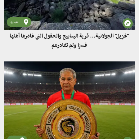
القنيطرة
"غزيل" الجولانية... قرية الينابيع والحقول التي غادرها أهلها
قسرًا ولم تغادرهم