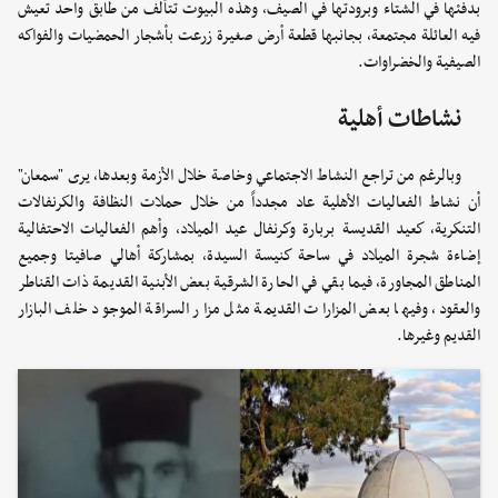
بدفئها في الشتاء وبرودتها في الصيف، وهذه البيوت تتألف من طابق واحد تعيش
فيه العائلة مجتمعة، بجانبها قطعة أرض صغيرة زرعت بأشجار الحمضيات والفواكه
الصيفية والخضراوات.
نشاطات أهلية
وبالرغم من تراجع النشاط الاجتماعي وخاصة خلال الأزمة وبعدها، يرى "سمعان"
أن نشاط الفعاليات الأهلية عاد مجدداً من خلال حملات النظافة والكرنفالات
التنكرية، كعيد القديسة بربارة وكرنفال عيد الميلاد، وأهم الفعاليات الاحتفالية
إضاءة شجرة الميلاد في ساحة كنيسة السيدة، بمشاركة أهالي صافيتا وجميع
المناطق المجاورة، فيما بقي في الحارة الشرقية بعض الأبنية القديمة ذات القناطر
والعقود، وفيها بعض المزارات القديمة مثل مزار السراقة الموجود خلف البازار
القديم وغيرها.