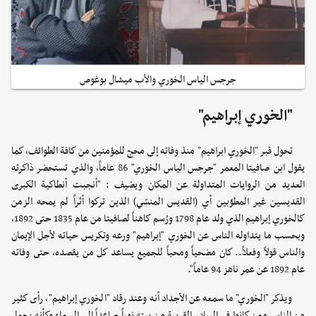
جرجس الياس الخوري والأب ميشال بوغوص
"الخوري إبراهيم"
تحول قبر "الخوري ابراهيم" منذ وفاته إلى محج للمؤمنين من كافة الطوائف، كما
يقول ابن صافيتا المعمر "جرجس الياس الخوري" 86 عاماً, والذي تستحضر ذاكرته
العديد من الروايات المتداولة عن المكان ويضيف : "أنجبت أنطاكية الكبرى
القديسين غير المطوّبين أي (القديس المنسّي) الذين تركوا أثراً لم يمحه الزمن
كالخوري إبراهيم الذي ولد عام 1798 ورُسم كاهناً لصافيتا من عام 1835 حتى 1892،
وبحسب ما يتداوله الناس عن الخوري "إبراهيم" ورعه وتكريس حياته لأجل الإيمان
والناس قولاً وفعلاً.. كان مضحياً ومحباً للجميع يساعد كل من يقصده، حتى وفاته
عام 1892 عن عمر ناهز 94 عاماً".
ويذكر "الخوري" ما سمعه عن الأجداد أنه وعند رقاد "الخوري إبراهيم"، رأى كثير
من الناس ممن كانوا في البيادر القريبة من بيته نوراً صاعداً إلى السماء وكأنه يحمل