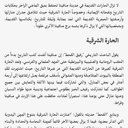
لا تزال الحارات القديمة في مدينة صافيتا تحتفظ بعبق الماضي الزاخر بحكايات
التاريخ ونفحاته الإيمانية، وخصوصاً الحارة الشرقية حيث تتلاصق جدران منازلها
وأرصفتها الحجرية القديمة التي تعد بمثابة وثيقة للتاريخ، بكنائسها القديمة،
وبشخصياتها التي لا يزال ذكرها يشبه برج صافيتا الأثري خلوداً .
الحارة الشرقية
يقول الباحث التاريخي "رفيق القحط": إن صافيتا أغنت كتب التاريخ بدءاً من
الحقب الرومانية والصليبية والبيزنطية حتى العهد العثماني والفرنسي، وتعد الحارة
الشرقية كغيرها من الحارات القديمة التي مر عبرها التاريخ، حيث اشتهرت تلك
المنطقة بالبيوت المتلاصقة ومنها العشوائي بأسقف مرتفعة يصل ارتفاعها إلى أربعة
أمتار في بعض المنازل، والتي تشاركت فيما بينها الألفة والتعايش بين جميع
الطوائف، كما تشاركت رغيف الخبز بطقوس اجتماعية ودينية منها طواه النسيان
ومنها مازال حتى يومنا هذا، استمراراً لعادات حافظت على هذا الإرث في صافيتا
وقراها.
ويتابع "القحط" حديثه بالقول: "امتازت الحارة الشرقية بتنوع المهن اليدوية
التي اندثر بعضها، فيما لا يزال بعضها الآخر قائماً كمهنة النحاسة والحدادة والبناء