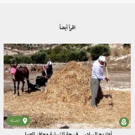
اقرأ أيضاً
الحسكة
أهازيج البيادر .. فسحة للتسلية وحافز للعمل