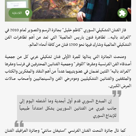
اللاذقيّة
فاز الفنان التشكيلي السوري "كاظم خليل" بجائزة الرسم والتصوير لعام 2010 في
"الغراند باليه.. تظاهرة فنون باريس العالمية" التي تعد من أهم تظاهرات الفن
التشكيلي العالمية وشارك فيها نحو 1200 فنان من كافة أنحاء العالم.
ومنحت الجائزة التي ينالها للمرة الأولى فنان تشكيلي عربي كل من جمعية
أصدقاء الفن الفرنسية ومقرها "اللوفر" وجمعية الفنانين المحترفين في فرنسا ومقرها
"الغراند باليه" اللتين تضمان في عضويتيهما عدداً من أهم النقاد والمفكرين والكتاب
والمثقفين والفنانين التشكيليين وموءرخي الفن والسينمائيين وأصحاب صالات
العرض الكبرى.
إن المبدع السوري قدم أول أبجدية وما أشتغله اليوم إلى
جانب غيري من الفنانين السوريين يشكل امتداداً طبيعياً
للإبداع السوري
كما نال جائزة النحت الفنان الفرنسي "استيفان سانتي" وجائزة الغرافيك الفنان