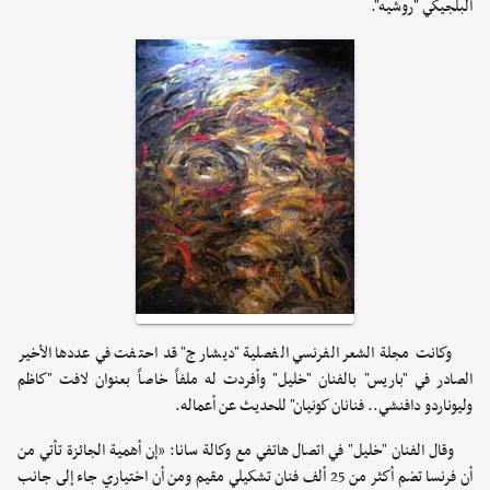
البلجيكي "روشيه".
وكانت مجلة الشعر الفرنسي الفصلية "ديشارج" قد احتفت في عددها الأخير
الصادر في "باريس" بالفنان "خليل" وأفردت له ملفاً خاصاً بعنوان لافت "كاظم
وليوناردو دافنشي.. فنانان كونيان" للحديث عن أعماله.
وقال الفنان "خليل" في اتصال هاتفي مع وكالة سانا: «إن أهمية الجائزة تأتي من
أن فرنسا تضم أكثر من 25 ألف فنان تشكيلي مقيم ومن أن اختياري جاء إلى جانب