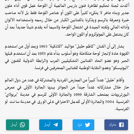
أكدت لجنة تحكيم تظاهرة فنون باريس العالمية أن اللوحة عمل قوي أداه ملون
جدير وبناء ماهر لا يتكئء كثيراً على اللون أو عناصر اللوحة فقط بل لأنه صاحب
خبرة ومعرفة بالرسم ويذكرنا بالفنانين الكبار من خلال رسمه واستخدامه الألوان
وأدائه العالي وثقته الجيدة في اشتغال اللوحة ولاسيما أنه يقدم شيئاً جديداً بعد أن
كان يشتغل على المونوكروم أو اللون الواحد.
يشار إلى أن الفنان "كاظم خليل" مواليد "اللاذقية" 1965 ويعد أول من استخدم
القهوة مادة لإنجاز لوحة متكاملة وهو أسلوب بدأه عام 1983 بعد أن استخدم قبلها
الحبر وهو عضو اتحاد الفنانين التشكيليين العرب والرابطة الدولية للفنون في
"اليونيسكو" وعضو النقابة الوطنية للفنانين المحترفين في فرنسا.
وأقام "خليل" عدداً كبيراً من المعارض الفردية والمشتركة في عدد من دول العالم
حاز خلال مشاركاته عدداً جيداً من الجوائز بينها الجائزة الأولى في معرض
البورتريهات بمتحف الشارقة 1999 والجائزة الأولى للرسم في مدينة "بريولاي"
الفرنسية 2004 والجائزة الأولى للعمل الاحترافي على الورق في مدينة سانت لو
الفرنسية.
شارك
غرّد
أرسل
أرسل