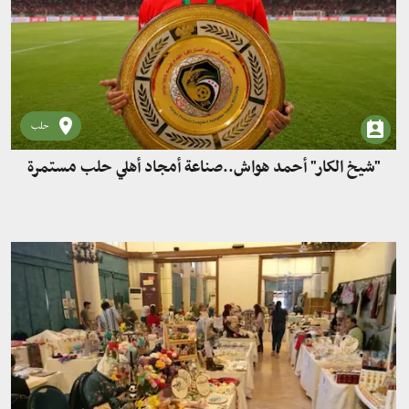
حلب
"شيخ الكار" أحمد هواش..صناعة أمجاد أهلي حلب مستمرة