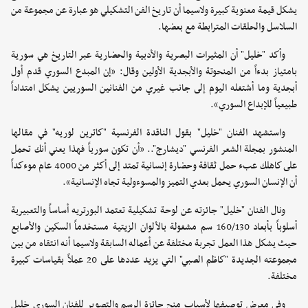
يشكل قيمة معنوية كبيرة ولاسيما أن تاريخ الفن التشكيلي هو عبارة عن مجموعة من
السلاسل والحلقات المترابطة مع بعضها.
وأكد "خليل" أن المثيرات البصرية والأدبية والحضارية عبر التاريخ هي سورية
بامتياز بدءاً من المنحوتة والأبجدية الأولين وقال: «إن المبدع السوري قدم أول
أبجدية وما أشتغله اليوم إلى جانب غيري من الفنانين السوريين يشكل امتداداً
طبيعياً للإبداع السوري».
واستشهد الفنان "خليل" بقول الناقدة الفرنسية "كاترين لوريه" في مقالها
المنشور بمجلة الشعر الفرنسي "ديشارج".. «أن تكون سورياً فهذا يعني أنك تحمل
على كاهلك عبء حمل ثقافة وحضارة إنسانية تمتد إلى أكثر من 4000 عام موءكداً
أن الإنسان السوري يحمل بعدي التميز والمسوءولية تجاه الإنسانية».
ونال الفنان "خليل" جائزته عن لوحة تشكيلية تعتمد البورتريه أساساً والتعبيرية
أسلوباً بأبعاد 160/130 سم مشغولة بالألوان الزيتية مستخدماً السكين والأصابع
حيث يشكل هذا العمل تجربة مختلفة عن أعماله السابقة ولاسيما أنه انتقاه من بين
مجموعته الجديدة "كاظم الصبي" التي يزيد عددها على 20 عملاً بقياسات كبيرة
مختلفة.
وفي معرض توصيفها لأسباب منح جائزة الرسم والتصوير للفنان السوري خليل