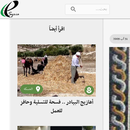
اقرأ أيضاً
31 آب 2009
الحسكة
أهازيج البيادر .. فسحة للتسلية وحافز
للعمل