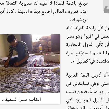
مبالغ باهظة فلماذا لا تقيم لنا مديرية الثقافة 
يتم تعريف العالم أجمع بهذه المهنة، كما أنها
بروشورات
 لأن رائحة الغراء أثناء
نعمل في "قبو" وهو مضر
أن تأتي الدول المجاورة
لنا باسمنا سترتفع أجرة
اقتصاد في"كفرنبل"».
ا أدرس اللغة العربية
استي وهي تساعدني في
 بها مالياً، فنحن نتعب
الشاب حسن السطيف
الدول المجاورة التي
 أوروبا بمبالغ باهظة،