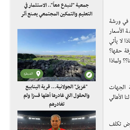
جمعية "لنبدع معاً".. الاستثمار في
التعليم والتمكين المجتمعي يصنع أثر
فسيفساء في "كفرنبل" قائلاً: «عام 1995 بدأ عملنا في ورشة
 الأسعار
ا لا يأتي
رفة حقها؟
؟؟ ولماذا
القنيطرة
"غزيل" الجولانية... قرية الينابيع
 الجهات
والحقول التي غادرها أهلها قسرًا ولم
ا الأهالي
تغادرهم
ارض تكلف