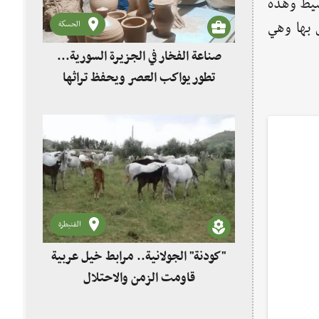
سيط وهذه
فأكثر من 2000 شاب يعمل بها وهي
الحسكة
صناعة الفخار في الجزيرة السورية...
تطور يواكب العصر ويحفظ تراثها
القنيطرة
"كودنة" الجولانية.. مرابط خيل عربية
قاومت الزمن والاحتلال