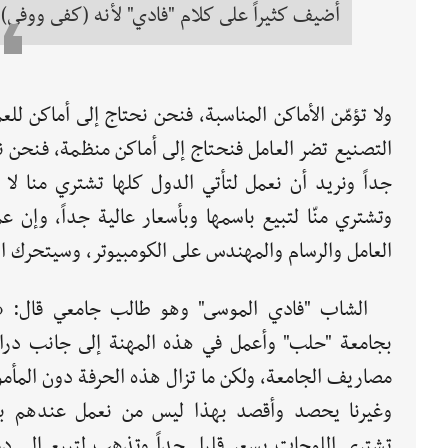
أضيف كثيراً على كلام "فادي" لأنه (كفى ووفى)
ولا تؤمّن الأماكن المناسبة، فنحن نحتاج إلى أماكن للعمل
التصنيع تضر العامل فنحتاج إلى أماكن منظمة، فنحن 
جداً ونريد أن نعمل لتأتي الدول كلها تشتري منا لا 
وتشتري منّا لتبيع باسمها وبأسعار عالية جداً، وإن عم
العامل والرسام والمهندس على الكومبيوتر، وسيتحرك ال
الشاب "فادي الموسى" وهو طالب جامعي قال: «أن
بجامعة "حلب" وأعمل في هذه المهنة إلى جانب در
مصاريف الجامعة، ولكن ما تزال هذه الحرفة دون المأمول
وغيرنا يحصد وأقصد بهذا ليس من نعمل عندهم بل 
تشتري اللوحات بسعر قليل جداً وتذهب لتبيع إلى دول