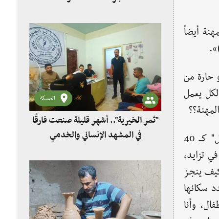
نة أيضاً
».
 حارة من
لكل يعمل
الحسكة
لمهنة؟؟
"ثمر الخيرية".. أشهر قليلة صنعت فارقًا
في المشهد الإنساني والخدمي
"أحمد حمادي" تحدث قائلاً: «قياساً بعدد سكان مدينة "كفرنبل" كــ 40
كثر من 10000 نسمة وهو في تزايد،
كيف ينجز
د سكانها
ال، وأنا