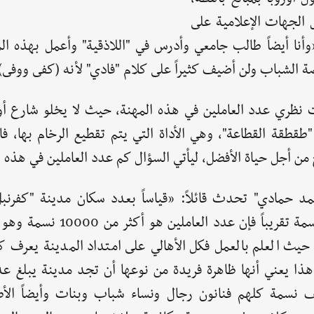
 الجهات الإعلامية على
نا أيضاً طالب جامعي وأدرس في "اللاذقية" وأعمل بهذه المه
 الشباب ولن أضيف كثيراً على كلام "فادي" لأنه (كفى ووفى)
 نظري عدد العاملين في هذه المهنة، حيث لا يخلو شارع أو
قطقة القطاعة"، وهي الأداة التي يتم تقطيع الرخام بها، فا
من أجل حياة الأفضل، ليأتي السؤال كم عدد العاملين في هذه ا
ألف نسمة تقريباً فإن عدد العاملين هو أ
 حيث العلم بالعمل فكل الأهالي على امتداد المدينة يعرف 
هذا يعني أنها ظاهرة فريدة من نوعها أن تجد مدينة يبلغ عد
لف نسمة كلهم فنانون رجال ونساء شباب وبنات وأيضاً الأطف