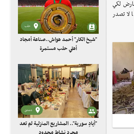
معارض لكي
 لا تصدر
حلب
"شيخ الكار" أحمد هواش..صناعة أمجاد
أهلي حلب مستمرة
دمشق
"أيادٍ سورية".. المشاريع المنزلية لم تعد
مجرد نشاط محدود