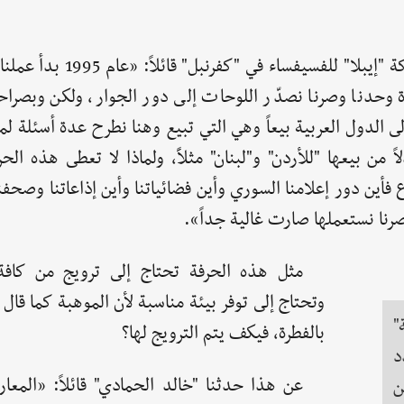
عن هذا الموضوع حدثنا "أحمد الحمادي" مدير شركة "إيبلا" لل
وحدنا وصرنا نصدّر اللوحات إلى دور الجوار، ولكن وبصراحة
لى الدول العربية بيعاً وهي التي تبيع وهنا نطرح عدة أسئلة لماذ
 من بيعها "للأردن" و"لبنان" مثلاًَ، ولماذا لا تعطى هذه الح
أين دور إعلامنا السوري وأين فضائياتنا وأين إذاعاتنا وصحفنا
صرنا نستعملها صارت غالية جداً».
مثل هذه الحرفة تحتاج إلى ترويج من كافة
وتحتاج إلى توفر بيئة مناسبة لأن الموهبة كما قال لن
"
بالفطرة، فيكف يتم الترويج لها؟
د
عن هذا حدثنا "خالد الحمادي" قائلاً: «المع
ن