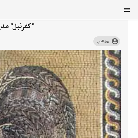
"كفرنبل" مدين
رزق العبي