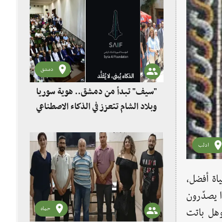
دمشق
"سيف" تبدأ من دمشق.. هوية سوريا
وبلاد الشام تتعزز في الذكاء الاصطناعي
ادلب
اة أفضل،
ا يصدّرون
حماه
وهل باتت