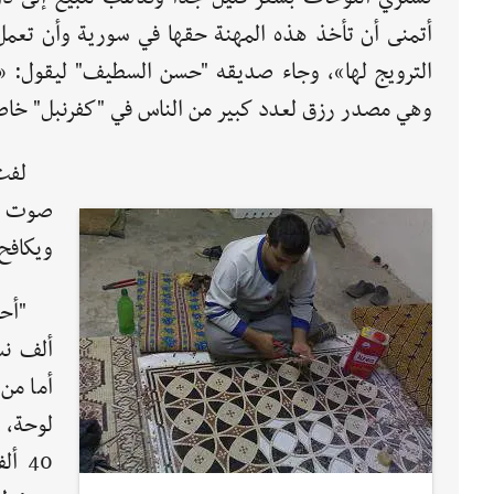
أتمنى أن تأخذ هذه المهنة حقها في سورية وأن تعمل
الترويج لها»، وجاء صديقه "حسن السطيف" ليقول: «وأ
وهي مصدر رزق لعدد كبير من الناس في "كفرنبل" خاصة
لفت
صوت "ط
ويكافح 
أما من
لوحة، 
40 أ