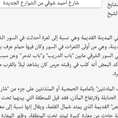
شارع أحمد شوقي من الشوارع الجديدة
شايخ
لشيخ
 في المدينة القديمة وهي نسبة إلى ثغرة أحدثت في السور الش
لمدينة، وهي من أولى الثغرات في السور وكان فيها حمام عرف 
 في السور الشرقي مابين "باب الدريب" و"باب تدمر" وعن سبب
ؤكد البعض أنه كلب في رقبته جرس كان يشاهد ليلاً بالقرب من
ة.
ادنتين" بالعامية الحمصية أو المئذنتين على جزء من "شارع ا
لحنابلة ولارتفاع المآذن، فقد قيل للمنطقة التي بينهما تحت 
" القديمة الذي يمتد شمال القلعة، ويقال إنها نسبة إلى مغا
ية جاءت من مغارة كبيرة تمتد تحت المنطقة، وظهر المغارة أ