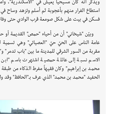
ويذكر أنه كان مسيحياً يعيش في "الاسكندرية"، وأم
استطاع الفرار منهم بأعجوبة ثم أسلم وتزهد وساح في
فسكن في بيت على شكل صومعة قرب الوادي حتى وفات
وبيّن "شيخاني" أن من أحياء "حمص" القديمة أو حار
عامة الناس على الحيّ حيّ "العصياتي" وهي تسمية 
مقربة من السور الشرقي للمدينة ما بين "باب تدمر" 
الاسم نسبة إلى عائلة حمصية اشتهرت باسم "ابن ال
محمد بن إبراهيم" وكان فقيهاً مفرط الذكاء من طبقة ا
الحفيد "محمد بن محمد" الذي عرف بـ"الحافظ" وقد ولد بـ"حمص"