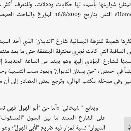
تمتلئ شوارعها بأسماء لها حكايات ودلالات. وللتعرف أكثر
تسمية وحكايات الشوارع القديمة بـ"حمص" موقع eHoms التقى بتاريخ 16/8/2009 
رها شعبية للنزهة المسائية شارع "الدبلان" الذي أخذ اسمه
ى الساقية التي كانت تجري مخترقة المنطقة حتى ما بعد منت
سمها للشارع المؤدي إليها وهو يمتد من الساعة الجديدة إ
يضاً في "حمص"، "حيّ بستان الديوان" ويعود سبب التسمية وح
كبير وفي مدخله مكتب الوالي، وترجع بعض المصادر إلى أن مك
ويتابع " شيخاني" «أما حيّ "أبو الهول" فهي ت
على الشارع الممتد ما بين السوق "المسقوف"
ّ
الديوان" نسبة لمزار فيه ضريح "لأبي الهول"؛ وهو 