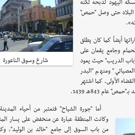
سكه اليهود لذبحه لكنه
 البلاد حتى وصل "حمص"
ه».
اتها أيضاً كما كان يطلق
لحمام وجامع يقعان على
شارع وسوق الناعورة
و"باب الدريب" حيث يعود
عصياتي" ومنهم "البدر
لقضاء الأولى. كما اشتهر
 عام 843هـ 1439.
أما "جورة الشياح" فتعتبر من أحياء المدينة
وكانت المنطقة عبارة عن منخفض على يسار المتج
من باب السوق إلى جامع "خالد بن الوليد"، وكان