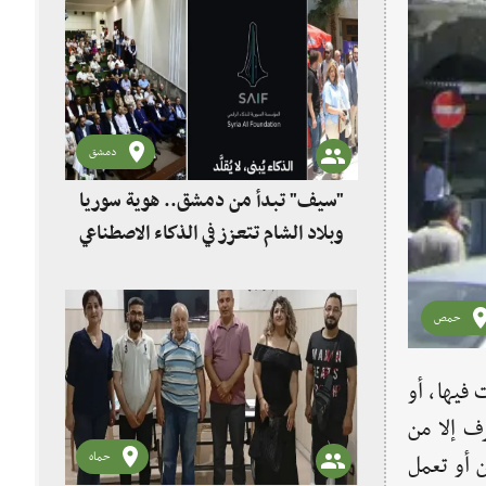
دمشق
"سيف" تبدأ من دمشق.. هوية سوريا
وبلاد الشام تتعزز في الذكاء الاصطناعي
حمص
فيها، أو
ف إلا من
حماه
ن أو تعمل