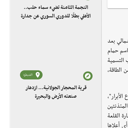
النجمة الثامنة تضيء سماء حلب..
الأهلي بطلًا للدوري السوري عن جدارة
مالي بعد
باسم حمام
 التسمية
 الطاقة،
القنيطرة
قرية المحجار الجولانية... ازدهار
لأبرار"،
صنعته الأرض والبحيرة
المئذنتين
رة القلعة
ي أعلاها