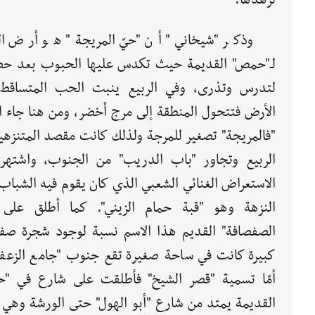
لزهدها.
وذكر "شيخاني" أن "حيّ المريجة" هو أرض الب
لـ"حمص" القديمة حيث تكدس عليها الحبوب بعد حص
لتدرس وتذرى، وفي الربيع ينبت الحب المتساقط
الأرض فتتحول المنطقة إلى مرج أخضر، ومن هنا جاء ا
"فالمريجة" تصغير للمرجة ولذلك كانت مقصد المتنزهي
الربيع وتجاور "باب الدريب" من الجنوب، واشتهر 
الاستعراض الغنائي الشعبي الذي كان يقوم فيه الشباب 
النزهة وهو "قبة حمام الزيني". كما أطلق على 
الصفصافة" القديم هذا الاسم نسبة لوجود شجرة ص
كبيرة كانت في ساحة صغيرة تقع جنوب "جامع الزعفرا
أمّا تسمية "قصر الشيخ" فأطلقت على شارع في "
القديمة يمتد من شارع "أبو الهول" حتى الورشة وهي 