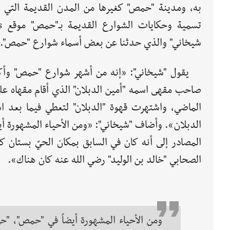
به، ومدينة "حمص" كغيرها من المدن القديمة التي 
شيخاني" والذي حدثنا عن بعض أسماء شوارع "حمص".
يقول "شيخاني": «إنه من أشهر شوارع "حمص" وأكث
صاحب مقهى اسمه "أمين الدبلان" الذي أقام مقهاه عل
الماضي، واشتهرت قهوة "الدبلان" لتعطي فيما بعد ا
الدبلان». وأضاف "شيخاني": «ومن الأحياء المشهورة أ
المصادر إلى أنه كان في السابق بمكان الحيّ بستان 
الصحابي "خالد بن الوليد" رضي الله عنه كان هناك».
ومن الأحياء المشهورة أيضاً في "حمص"، "حي