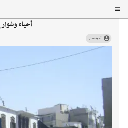
أحياء وشوارع
أحمد نصار