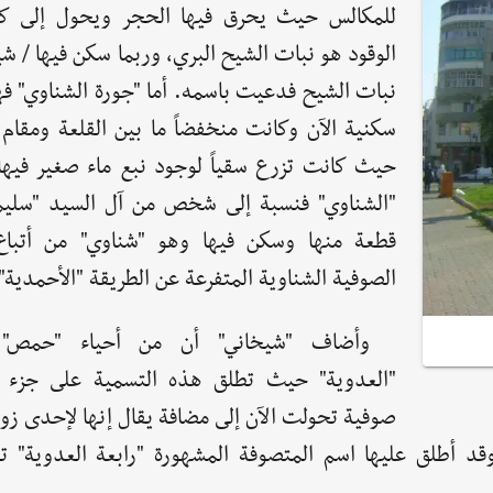
للمكالس حيث يحرق فيها الحجر ويحول إلى ك
الوقود هو نبات الشيح البري، وربما سكن فيها / ش
نبات الشيح فدعيت باسمه. أما "جورة الشناوي" ف
سكنية الآن وكانت منخفضاً ما بين القلعة ومقام 
حيث كانت تزرع سقياً لوجود نبع ماء صغير فيها، 
"الشناوي" فنسبة إلى شخص من آل السيد "سليما
قطعة منها وسكن فيها وهو "شناوي" من أتباع
الصوفية الشناوية المتفرعة عن الطريقة "الأحمدية"
وأضاف "شيخاني" أن من أحياء "حمص" 
"العدوية" حيث تطلق هذه التسمية على جزء م
صوفية تحولت الآن إلى مضافة يقال إنها لإحدى زو
د أطلق عليها اسم المتصوفة المشهورة "رابعة العدوية" تشب