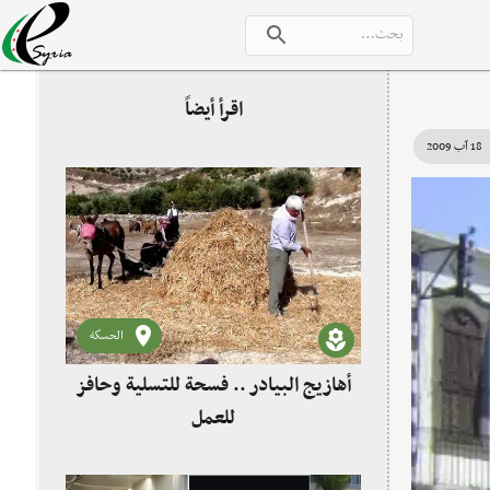
اقرأ أيضاً
18 آب 2009
الحسكة
أهازيج البيادر .. فسحة للتسلية وحافز
للعمل