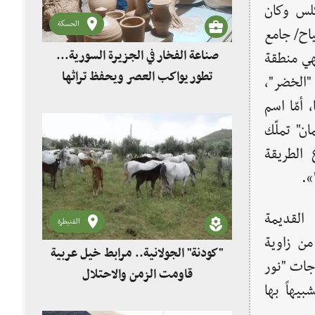
لس وكان
الحسكة
ياح/ جامع
صناعة الفخار في الجزيرة السورية...
هي منطقة
تطور يواكب العصر ويحفظ تراثها
"الخضر"،
أمّا اسم
ن" تملّك
 الطريقة
».
القديمة
القنيطرة
ن زاوية
"كودنة" الجولانية.. مرابط خيل عربية
جات "نور
قاومت الزمن والاحتلال
يهاً بها