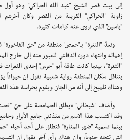
إلى بيت قصر الشيخ "عبد الله الحراكي" وهو أول م
زاوية "الحراكي" القريبة من القصر وكان آخرهم ا
"ياسين" الذي تروى عنه كرامات كثيرة.
وتعدّ "التغرة" بـ"حمص" منطقة من "حيّ الفاخورة"
إهماله وانتهاء دوره الدفاعي للعبور منه إلى خارج ا
"الثغرة"، بينما كانت طاقة أبو "جرس" إحدى الثغرات
يتناقل سكان المنطقة رواية شعبية تقول إن حيواناً ي
وهناك تلميح إلى أنه من الجان ويقوم بحراسة هذه الثغر
وأضاف "شيخاني" «يطلق الحمامصة على حيّ "تحت الم
وقد اكتسب هذا الاسم من مئذنتي جامع الأبرار وجامع ا
بينما تسمية "ضهر المغارة" فتطلق على أحد أحياء "حمص
التي تتجه جنوباً، وإن هناك رأي آخر يقول إن التسم