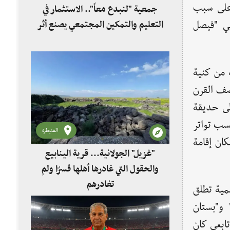
 على سبب
جمعية "لنبدع معاً".. الاستثمار في
المؤرخ والباحث الحمصي "فيصل
التعليم والتمكين المجتمعي يصنع أثر
 من كنية
صف القرن
لى حديقة
سب تواتر
القنيطرة
ان إقامة
"غزيل" الجولانية... قرية الينابيع
والحقول التي غادرها أهلها قسرًا ولم
تغادرهم
سمية تطلق
 و"بستان
تابعي كان