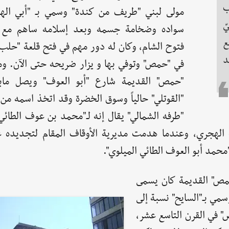
ب
مولى لبني "طريف من كندة" وسمي بـ "أبي اله
ّ
سواده وضخامة جسمه وبعد إسلامه ساهم مع 
ع
فتوح الشام، وكان له دور مهم في فتح قلعة "حلب"
د
في "حمص" وتوفي بها و يزار ضريحه حتى الآن. و
"حمص" القديمة شارع "أبو العوف" ويصل ماب
"القوتلي" حالياً وسوق الخضرة وقد اتخذ اسمه من
"طرفه الشمالي" يقال إنه لـ"محمد بن عوف الطائي
مد أبو العوف الطائي الميلوي".
مص" القديمة كان يسمى
سمي بـ"السايح" نسبة إلى
" في القرن التاسع عشر،