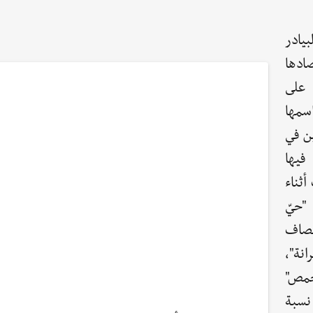
يادر
ادها
 على
سمها
ن في
فيها
أثناء
"حيّ
فصاف
نة"،
حمص"
نسبة