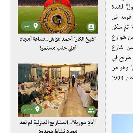
ول" لشدة
قومه في
 ثمّ سكن
حلب
من شوارع
"شيخ الكار" أحمد هواش..صناعة أمجاد
ين شارع
أهلي حلب مستمرة
 ضريح في
" وهو من
أشهر رواة الحديث وحفظته بالشام في القرن الثالث الهجري، وعندما هدمت مديرية الأوقاف المقام لتجديده عام 1994
دمشق
"أيادٍ سورية".. المشاريع المنزلية لم تعد
مجرد نشاط محدود