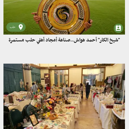
حلب
"شيخ الكار" أحمد هواش..صناعة أمجاد أهلي حلب مستمرة