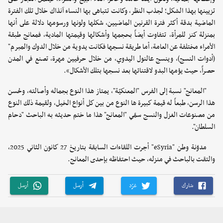
تزيينها بهذا الشكل؛ لجذب النظر، وكانت تتباهى بها النساء آنذاك خلال تلك الفترة
الماضية بدقة أكثر فترة القرنين الماضيين، شكلها ولونها ورسومها دلالة على أنها
بمنزلة كنز للمرأة، تتفاوت أيضاً بحجمها وأشكالها وقيمتها المادية، فمعانج طبقة
الأمراء مختلفة عن العامة، أما طريقة نسجها فكانت يدوية من خلال الدوك والمبرم"
(أدوات النسج)، وينسج عالنول اليدوي، من خلال حرفيين مهرة، تصنع في المدن
حصراً، حيث يؤمها البدو لاقتنائها بعد نسجها بتلك الأشكال».
"المعانج" نسبة إلى الفرس "المعنكيّة"، يمتاز هذا النوع بجماله وأصالته، وحُسن
هذا الرسن، طبعاً له قيمة كبيرة ها النوع من بين كل أنواع الخيل، ولقيمة ذلك النوع
من مصنوعات الغزل والنسج سمّي "المعانج" هذا ما ختم حديثه به الباحث "دحام
السلطان".
مدوّنة وطن "eSyria" أجرت اللقاءات السابقة بتاريخ 27 كانون الثاني 2025،
والتقت بالباحث في منزله، حيث احتفاظه بإحدى المعانج.
شارك
غرّد
أرسل
أرسل