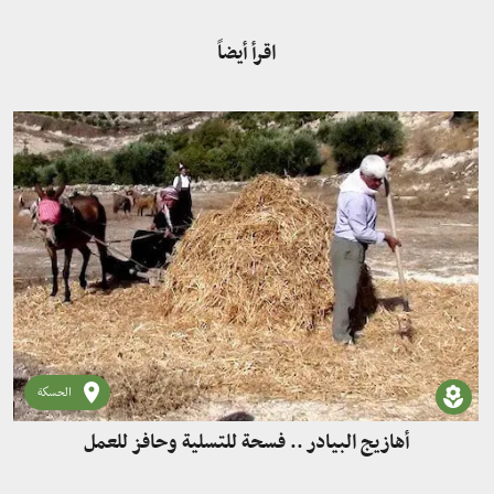
اقرأ أيضاً
الحسكة
أهازيج البيادر .. فسحة للتسلية وحافز للعمل