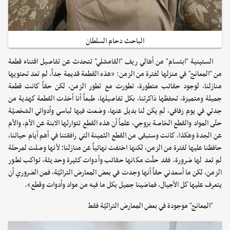
الباحث دحام السلطان
الستينية "ابتسام" من أهالي ريف "القامشلي" تتحدث عن تفاصيل اقتناء قطعة
من "المعانج" في منزلها لفترة من الزمن: «هذه القطعة قديمة جداً، لم تعد تحتويها
منازلنا، لوجود حقائب متطورة، تطورت مع تطور الزمن، لكن حقاً كانت قطعة
جميلة ومتميزة، تحفظها ذاكرتنا، بكل تفاصيلها، طبعاً أنا أخذت القطعة كهدية من
جدتي في يوم زفافي، لم يكن لنا بديل عنها، وضعت فيها لباسي وأدواتي الشخصيّة
حتّى المواد والقطع الخاصة بزوجي، علماً أن هذه القطع تتوارثها الابنة عن الأم، والأم
عن الجدة وهكذا، كانت وستبقى من القطع الثمينة التي رافقتنا في أهم أيام حياتنا،
حافظنا عليها لفترة من الزمن، لكنها اختفت نهائياً عن منازلنا؛ لأنها وصلت لمرحلة
لم تعد لها ضرورة، فقد حلّت مكانها حقائب وأدوات كثيرة وحديثة، تواكب تطور
الزمن، لكن ما أسعدني حقاً أنها وجدت في بعض المعارض التراثيّة، فمن الضروري أن
يتعرف عليها كل الأجيال، فماضينا جميل بكل ما فيه من مواد وأدوات وقطع».
"المعانج" موجودة في بعض المعارض التراثيّة فقط