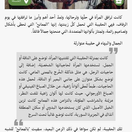
الحسكة
كانت ترافق المرأة في حلّها وترحالها، وتعدّ أحد أهم وأبرز ما ترافقها في يوم
الزفاف، فهي الحقيبة التي تحمل كلّ زينتها، إنها "المعانج" التي تحظى بأشكال
وتصاميم رائعة، وتمتاز بألوانها المتعددة، التي منحتها جمالاً فائقاً.
الجمال والبهاء في حقيبة متوارثة
كانت بمنزلة الحقيبة التي تقتنيها المرأة، توضع على الناقة أو
الجمل، تستخدمها المرأة لحاجياتها الشخصيّة، إضافة إلى
حاجيات الرجل، هي مثل شاكلة الخُرج بالمعنى العامي، كانت
توضع بشكل متوازن على جانبي البعير أو الناقة، لحمل هذه
الحاجيات، طبعاً تُعطى ألواناً زاهية، من خلال الصباغ الفينيقي أو
الصباغ الأورجواني، حيث كانت لها ألوان زاهية تلفت النظر،
مزيّنة بالشراشب الملوّنة، بالتزامن هذه المعانج كانت تزين
الخيل الأصيل، الذي كان يستخدمها البدوي أو سكان المنطقة
آنذاك في الجزيرة السورية، كانت توضع غالباً تحت السرج
تلك الحقيبة، لم تكن سواها في ذلك الزمن البعيد، سمّيت "بالمعانج" للشبه