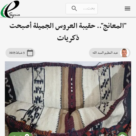
"المعانج".. حقيبة العروس الجميلة أصبحت
ذكريات
عبد العظيم العبد الله
3 شباط 2025