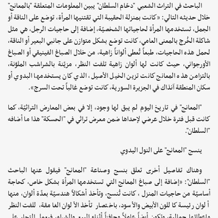
الباحث في التراث الشعبي "دحّام السلطان" يبين المعلومات المتعلقة "بالمعانج"
خلال حديثه التالي: «كانت بمنزلة الحقيبة التي تقتنيها المرأة، توضع على الناقة أو
الجمل، تستخدمها المرأة لحاجياتها الشخصيّة، إضافة إلى حاجيات الرجل، هي مثل
شاكلة الخُرج بالمعنى العامي، كانت توضع بشكل متوازن على جانبي البعير أو الناقة،
لحمل هذه الحاجيات، طبعاً تُعطى ألواناً زاهية، من خلال الصباغ الفينيقي أو الصباغ
الأورجواني، حيث كانت لها ألوان زاهية تلفت النظر، مزيّنة بالشراشب الملوّنة،
بالتزامن هذه المعانج كانت تزين الخيل الأصيل، الذي كان يستخدمها البدوي أو
سكان المنطقة آنذاك في الجزيرة السورية، كانت توضع غالباً تحت السرج».
"المعانج" في تاريخ اليوم لم يبق لها وجود، إلا في بعض المعارض التراثيّة، كما
كانت قبل فترة خلال عرضي لإحداها ضمن معرض تراثي في "الحسكة" هذا ما أضافه
"السلطان".
ينسج "المعانج" على النول اليدوي
وهناك تفاصيل أخرى تعلق بنسج وصناعة "المعانج" فيقول عنها الباحث
"السلطان": «إضافة إلى صباغ المعانج التي تستخدمها المرأة بشكل خاص، كحاجة
أساسيّة من حاجيات المنزل ، كانت تُنسج، وتأخذ أشكالاً هندسيّة بعدّة ألوان، منها
ألوان رئيسة كاللون الأبيض والأسود، باختصار تأخذ الألوان الغامقة، للفت النظر
وإعطائها جمالية، وتكون أيضاً عاملاً وحافزاً أثناء البيع والشراء، فيعمل التجار على