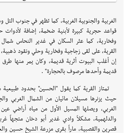
الغربية والجنوبية الغربية، كما تظهر في جنوب التل و
قواعد حجرية كبيرة لأبنية ضخمة، إضافة لأدوات ح
وفخارية، كما عثر السكان في غدير النحاس شمال
القرية، على لقى زجاجية وفخارية وحلي ونقود ذهبية،
إن أغلب البيوت أثرية قديمة، وكان يمر منها طرق تر
قديمة وأحدها مرصوف بالحجارة" .
تمتاز القرية كما يقول "الحسين" بحدود طبيعية ما
حيث يزنرها مسيلان مائيان من الشمال الغربي وال
الغربي، ويصلها المسيل الأول من مياه أراضي عين 
والدلهمية، مشكلاً وادي غدير أبو دخان متجهاً غرباً
قصرين والقصبية، ماراً بقرى مزرعة الشيخ حسين والع