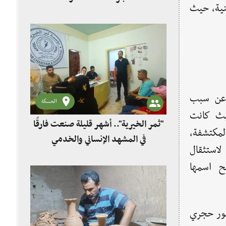
غنية، حيث
 عن سبب
الحسكة
يث كانت
"ثمر الخيرية".. أشهر قليلة صنعت فارقًا
لمكتشفة،
في المشهد الإنساني والخدمي
لاستثقال
ح اسمها
سور حجري