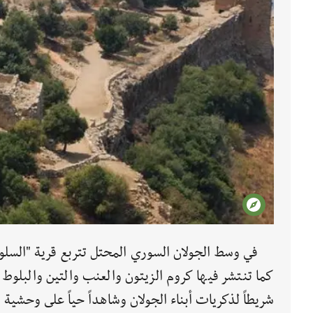
في وسط الجولان السوري المحتل تتربع قرية "السلوقية
كما تنتشر فيها كروم الزيتون والعنب والتين والبلوط و
شريطاً لذكريات أبناء الجولان وشاهداً حياً على وحشية و