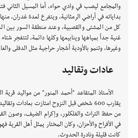
والمجامع ليصب قي وادي حواء، أما المسيل الثاني فت
بداياته في أراضي الرمثانية، ويتفرع لعدة غدران، منها 
كل من المشتى والقصبية، وعند منطقة السور بين ال
غنية جداً بمياهها وينابيعها وكلها دائمة، لتتفجر ش
وغيرها، وتنمو بالأودية أشجار حراجية مثل الدفلى والغار 
عادات وتقاليد
يقارب 600 شخص قبل النزوح امتازت بعادات وتق
من حفظ التراث والفلكلور، وإكرام الضيف، وصون القر
في الأفراح والأحزان، وكان المختار يمثل أهل القرية فه
كانت قليلة ونادرة الحدوث.