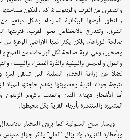
، لتظهر أرضها البركانية السوداء بشكل مرتفع من
الشرق، وتتدرج بالانخفاض نحو الغرب، فتربتها الس
صالحة للزراعة، ولكن يكثر فيها الأراضي الوعرة من ح
وصخور، وهي تربة صالحة لكل الزراعات من القمح وال
والفول والحمص والبيقية والذرة الصفراء والبيضاء وال
فضلاً عن زراعة الخضار البعلية التي تسقى لمرة و
نتيجة جودة التربة وخصوبتها وعدم حاجتها للمياه الز
أما الأشجار فهناك التين والعنب وكروم الزيتون وال
المتميزة والمنتشرة بأرجاء القرية بكل محيطها.
ويمتاز مناخ السلوقية كما يروي المختار بالاعتدال
وبأمطاره الغزيرة، ولا يزال "العلي" يذكر جهاز مقياس