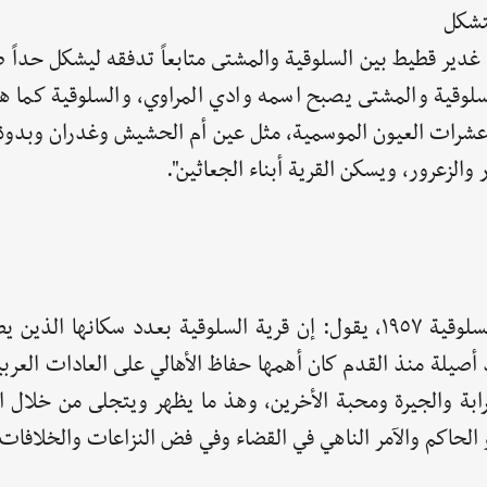
تشكل
غدير قطيط بين السلوقية والمشتى متابعاً تدفقه ليشكل حداً طب
سلوقية والمشتى يصبح اسمه وادي المراوي، والسلوقية كما 
تاء عشرات العيون الموسمية، مثل عين أم الحشيش وغدران وبدو
والزعرور، ويسكن القرية أبناء الجعاثين".
الأستاذ المتقاعد "أحمد المنور" من مواليد قرية السلوقية ١٩٥٧، يقول: إن قرية السلوقية بعدد سكان
اليد أصيلة منذ القدم كان أهمها حفاظ الأهالي على العادات العربي
ابة والجيرة ومحبة الأخرين، وهذ ما يظهر ويتجلى من خلال ا
و الحاكم والآمر الناهي في القضاء وفي فض النزاعات والخلافات،