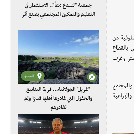
جمعية "لنبدع معاً".. الاستثمار في
التعليم والتمكين المجتمعي يصنع أثر
 إن السلوقية من
 بالقطاع
طل من خلاله على فلسطين و بحيرة طبريا والحمة والأردن، وتقع جنوب غرب خط التابلاين بـ500 متر وغرب
القنيطرة
 والمجامع
"غزيل" الجولانية... قرية الينابيع
والزراعية
والحقول التي غادرها أهلها قسرًا ولم
تغادرهم