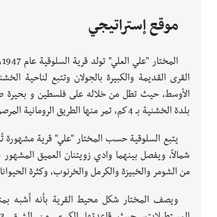
موقع إستراتيجي
ا
القرى القديمة والكبيرة بالجولان وتتبع لناحية الخش
بلدة الخشنية بـ 4كم، تمر منها الطريق الرومانية المرصوفة بالحجارة والمرتفعة عن سطح البحر 600 متر.
يتبع السلوقية حسب المختار "علي" قرية مشهورة تُ
شمالاً، ويفصل بينهما وادي زويتنان العميق المشهور بش
من الشومر والخبيزة والكرمل والخرنوب، وكثرة الحيوان
ويصف المختار شكل محيط القرية بأنه أشبه بمت