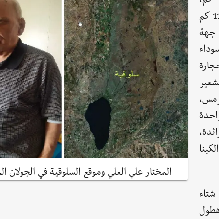
والصغرى من الغرب والجنوب 2 كم ، لتكون مساحتها 11 كم
 جهة
وداء
جارة
شعير
ترمس،
احدة
ائدة،
كينا
المختار علي العلي وموقع السلوقية في الجولان ال
 شتاء
 هطول