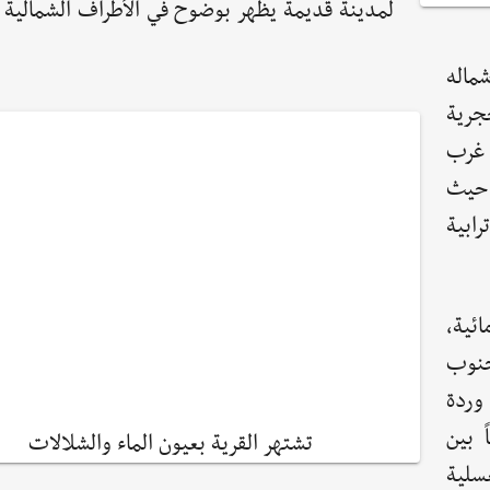
لمدينة قديمة يظهر بوضوح في الأطراف الشمالية و
شماله
جرية
 غرب
 حيث
ابية
ئية،
جنوب
وردة
 بين
تشتهر القرية بعيون الماء والشلالات
سلية