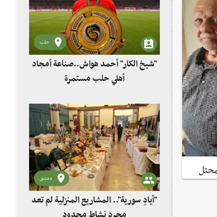
حلب
"شيخ الكار" أحمد هواش..صناعة أمجاد
أهلي حلب مستمرة
محتل
دمشق
"أيادٍ سورية".. المشاريع المنزلية لم تعد
مجرد نشاط محدود