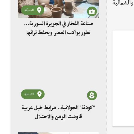
الشمالية
الحسكة
صناعة الفخار في الجزيرة السورية...
تطور يواكب العصر ويحفظ تراثها
القنيطرة
"كودنة" الجولانية.. مرابط خيل عربية
قاومت الزمن والاحتلال