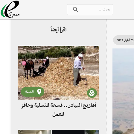
اقرأ أيضاً
29 أيلول 2024
الحسكة
أهازيج البيادر .. فسحة للتسلية وحافز
للعمل