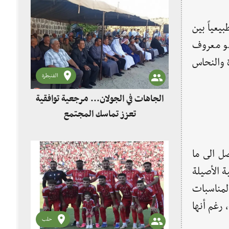
يعياً بين
هو معروف
ة والنحاس
القنيطرة
الجاهات في الجولان... مرجعية توافقية
تعزز تماسك المجتمع
ها الذين يصل الى ما
ة الأصيلة
لمناسبات
 رغم أنها
حلب