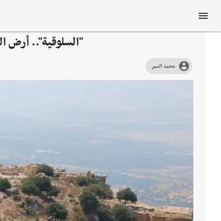
"السلوقية".. أرض ال
محمد العمر