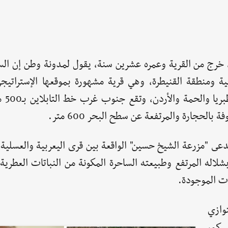
لمختار "علي العلي" تولد قرية السلوقية عام 1947، خرج من القرية وعمره عشرين سنة، يقول لمدونة وطن
نية ومنطقة القنيطرة، وهي قرية مشهورة بموقعها الإستراتيجي
الأوسط، حيث ت
دعى "مزرعة الشيخ حسين" الواقعة بين قرى اليعربية والعسلية
لاله المرتفع وطبيعته الساحرة المكونة من النباتات العطرية 
ات الموجودة.
وازي
المستطيلات، حيث قاعدتها الكبرى من الشرق 3 كم،