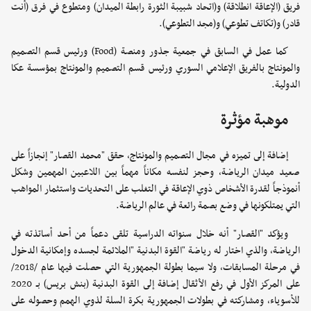
فريق (الإعاقة انطلاقة) و(اتحاد شبيبة الثورة رابطة الميدان) ومتطوع في فرق (أنت
قادر) و(تكاتف تطوعي) و(مجد التطوعي).
كما عمل في السابق في جمعية جذور ومنصة (Food) ورئيس قسم التصميم
والمونتاج بالفريق الإعلامي السوري ورئيس قسم التصميم والمونتاج بمؤسسة عكا
الدولية.
موهبة مؤثرة
إضافة إلى تميزه في مجال التصميم والمونتاج، حقق "محمد القصار" إنجازاً على
صعيد ميدان الرياضة، وحجز لنفسه مكاناً مهماً بين اللاعبين المهمين وشكل
أنموذجاً لقدرة الأشخاص ذوي الإعاقة في التغلب على التحديات واستثمار المواهب
التي يمتلكونها في وضع بصمة رائعة في عالم الرياضة.
ويؤكد "القصار" أنه خلال سنواته الدراسية تلقى دعماً من أحد أساتذته في
الرياضة، والذي اختار له رياضة "القوة البدنية "الملائمة لجسده وإمكانية الدخول
في مرحلة المسابقات، ولا سيما بطولة الجمهورية التي حصلت فيها عام /2018/
على المركز الأول في رفع الأثقال إضافة إلى القوة البدنية (بنش بريس) بـ 2020
للأسوياء، ومشاركته في بطولات الجمهورية بكرة السلة لذوي الهمم وحصوله على