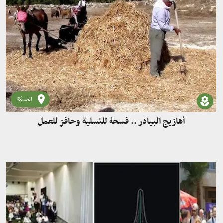
الحسكة
أهازيج البيادر .. فسحة للتسلية وحافز للعمل