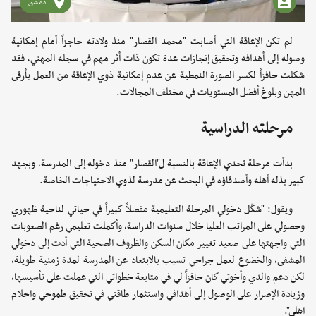
دمشق
لم تكن الإعاقة التي أصابت "محمد القصار" منذ ولادته حاجزاً أمام إمكانية
وصوله إلى أهدافه وتحقيق إنجازات عدة تكون ذات أثر مهم في سجله المهني، فقد
شكلت حافزاً لكسر الصورة النمطية عن عدم إمكانية ذوي الإعاقة من العمل بأرقى
المهن وبلوغ أفضل المستويات في مختلف المجالات.
مرحلته الدراسية
بدأت مرحلة تحدي الإعاقة بالنسبة ل"القصار" منذ دخوله إلى المدرسة، وبجهد
كبير بذله أهله وأصدقاؤه في البحث عن مدرسة لذوي الاحتياجات الخاصة.
ويقول: "شكّل دخولي المرحلة التعليمية مفصلاً كبيراً في حياتي لناحية ظهوري
وحصولي على المراتب العليا خلال سنوات الدراسة، وأكملت تعليمي رغم الصعوبات
التي واجهتها على صعيد تغيير مكان السكن والظروف الصحية التي أدت إلى دخولي
المشفى، والخضوع لعمل جراحي تسبب بالابتعاد عن المدرسة لمدة زمنية طويلة،
لكن دعم والدي وأخوتي كان حافزاً لي في متابعة خطواتي التي عملت على تأسيسها،
وزيادة الإصرار على الوصول إلى أهدافي واستثمار طاقتي في تحقيق طموحي واحلام
اهلي".