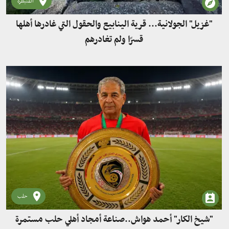
القنيطرة
"غزيل" الجولانية... قرية الينابيع والحقول التي غادرها أهلها
قسرًا ولم تغادرهم
حلب
"شيخ الكار" أحمد هواش..صناعة أمجاد أهلي حلب مستمرة