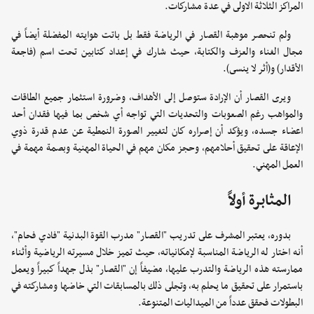
المراكز الثلاثة الاولى في عدة مشاركات.
ولم تنحصر موهبة القصار في الرياضة فقط بل باتت هوايته المفضلة أيضاً في
مجال الغناء والعزف والكتابة، حيث شارك في إعداد كتابين تحت اسم (فاجعة
الأقدار) و(أثر لا ينسى).
ويرى القصار أن الإرادة ستوصل إلى الأهداف، وضرورة استثمار جميع الطاقات
والمواهب رغم الصعوبات والتحديات التي تواجه أي شخص بما فيها فقدان أحد
اعضاء جسده، ويؤكد أن إصراره كان لتغيير الصورة النمطية عن عدم قدرة ذوي
الإعاقة على تحقيق أحلامهم، وحجز مكان مهم في الحياة المهنية وبصمة مهمة في
العمل المهني.
المثابرة أولاً
بدوره، يعتبر المشرف على تدريب "القصار" مدرب القوة البدنية "فادي فحام"،
أنه اختار له الرياضة المناسبة لإمكانياته، حيث تميز خلال مسيرته الرياضية وأثناء
ممارسته هذه الرياضة والتدرب عليها، مضيفاً إن "القصار" بذل جهداً كبيراً ويعمل
باستمرار على تحقيق ما يحلم به، وتجلى ذلك بالمسابقات التي خاضها ومشاركته في
البطولات فحقق عدداً من الميداليات المتنوعة.