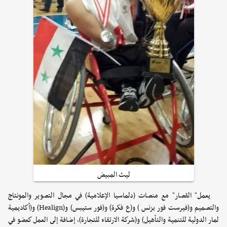
ليث المبيض
يعمل" القصار" مع منصات (دلماسيا الإعلامية) في مجال التصوير والمونتاج
والتصميم و(فيرست فور بزنس ) و(ع فكرة) و(فور ستيبس) و(Healign) و(أكاديمية
لمار الدولية للتنمية والتأهيل) و(شركة الارتقاء للتجارة)، إضافة إلى العمل كعضو في