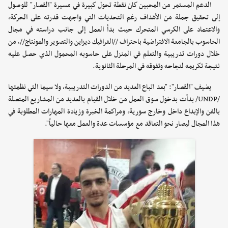
الدعم المستمر من المحبين كان نقطة تحول كبيرة في مسيرة "القصار" للوصول
إلى تحقيق جملة من الأهداف رغم التحديات التي واجهت قدرته على الحركة،
والاعتماد على الكرسي المتحرك حيث بدأ العمل إلى جانب دراسته في مجال
الحاسوب بالجامعة الافتراضية باحتراف //الغرافيك ديزاين والتصوير والمونتاج//، من
خلال دورات تدريبية والتعلم في المنزل على حاسوبه المحمول الذي حصل عليه
نتيجة تكريمه لنجاحه وتفوقه في المرحلة الثانوية.
يضيف "القصار": "بعد اتباع العديد من الدورات التدريبية، ولا سيما التي نظمتها
/UNDP/ بدأت بدخول سوق العمل من خلال القيام بالعديد من المشاريع المتصلة
بالفن والإبداع داخل وخارج سورية، ومراكمة الخبرة وزيادة المهارات المطلوبة في
هذا المجال ليصار نحو التعاقد مع مؤسسات عدة والعمل معها حالياً".