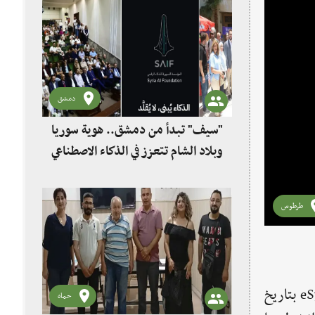
دمشق
"سيف" تبدأ من دمشق.. هوية سوريا
وبلاد الشام تتعزز في الذكاء الاصطناعي
طرطوس
إنه الأستاذ "فايز اسطفان" الذي قال عنه الأستاذ "منذر اسطفان" ابن المربي "فايز اسطفان"، خلال حديثه لموقع eSyria بتاريخ
حماه