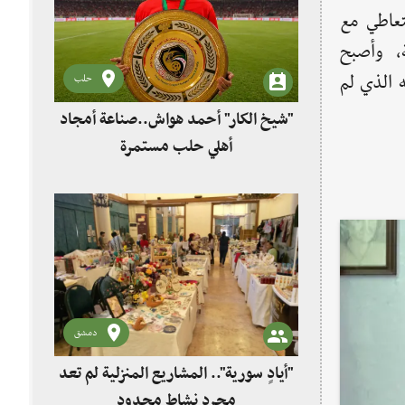
لتعاطي مع
، وأصبح
 الذي لم
حلب
"شيخ الكار" أحمد هواش..صناعة أمجاد
أهلي حلب مستمرة
دمشق
"أيادٍ سورية".. المشاريع المنزلية لم تعد
مجرد نشاط محدود