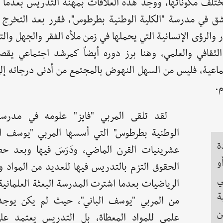
نية بمختلف مكوناتها، ووجد هذه العلاقات بمهنة التدريس بعدما 
ق في مدرسة "الكلية الوطنية بطرطوس"، فقرر بعد التخرج ا
والرؤى الإنسانية التي يحملها في زمن ملأه الفقر والجهل وال
الثقافي والعلمي، وهنا برز دوره أيضاً كمرشد اجتماعي يقص
جتماعية، فليس من السهل النهوض بالمجتمع من أدنى درجاته إ
.
لقد تلقى المربي "فايز" علومه في مدرسة 
الوطنية بطرطوس" التي أسسها المربي "يوسف ال
ة
عشرينيات القرن الماضي، ودَرَسَ فيها وبعد ح
و
الحقوق التزم بالتدريس فيها للعديد من المواد و
ي
الرياضيات بعدما اشترت المدرسة البعثة العلمانية
ة
من المربي "يوسف الباني"، حيث لم يكن يو
ن
علمي للمواد المعطاة، بل التدريس يعتمد على