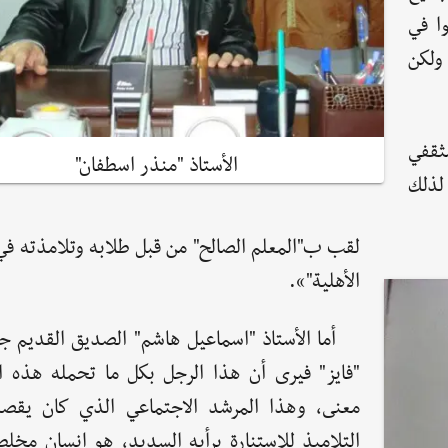
ا في
ولكن
ثقفي
الأستاذ "منذر اسطفان"
لذلك
لقب ب"المعلم الصالح" من قبل طلابه وتلامذته في 
الأهلية"».
أما الأستاذ "اسماعيل هاشم" الصديق القديم جد
"فايز" فيرى أن هذا الرجل بكل ما تحمله هذه ا
معنى، وهذا المرشد الاجتماعي الذي كان يقصد
التلاميذ للاستنارة برأيه السديد، هو إنسان مخل