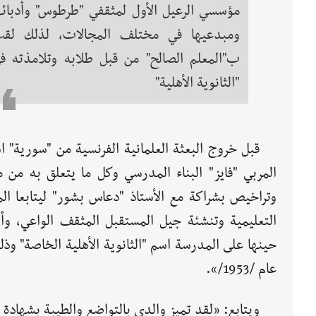
مؤسسي الرعيل الأول لمثقفي "طرطوس" وأدبائه
ومبدعيها في مختلف المجالات، لذلك لق
ب"المعلم الصالح" من قبل طلابه وتلامذته ف
"الثانوية الأهلية"
قبل خروج البعثة العلمانية الفرنسية من "سورية" 
المربي "فايز" البناء المدرسي وكل ما يتعلق به من م
وتراخيص بشراكة مع الأستاذ "دعاس بشور" ليتابعا الم
التعليمية وتنشئة جيل المستقبل المثقف الواعي، وأط
حينها على المدرسة اسم "الثانوية الأهلية الخاصة" وذ
عام /1953/».
ويتابع: «لقد تميز والدي بالتواضع والطيبة بشهادة