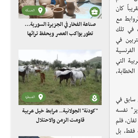
يباً كان
الحسكة
روابط مع
صناعة الفخار في الجزيرة السورية...
 في تلك
تطور يواكب العصر ويحفظ تراثها
تربين في
الفرنسية
ربية التي
لخطابة،
القنيطرة
 سابق في
ايز" نفسه
"كودنة" الجولانية.. مرابط خيل عربية
تفان، فلم
قاومت الزمن والاحتلال
 فقط، بل