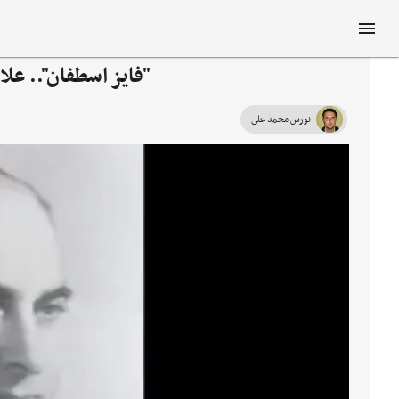
"فايز اسطفان".. عل
نورس محمد علي