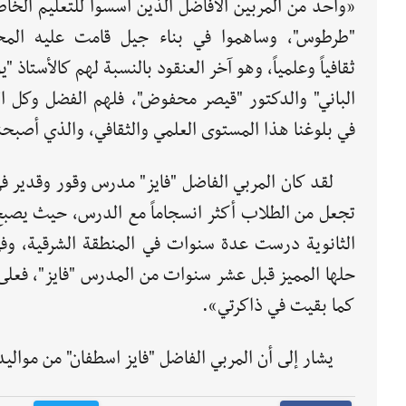
«واحد من المربين الأفاضل الذين أسسوا للتعليم الخا
"طرطوس"، وساهموا في بناء جيل قامت عليه المح
ثقافياً وعلمياً، وهو آخر العنقود بالنسبة لهم كالأستاذ 
الباني" والدكتور "قيصر محفوض"، فلهم الفضل وكل ا
في بلوغنا هذا المستوى العلمي والثقافي، والذي أصبحن
لقد كان المربي الفاضل "فايز" مدرس وقور وقدير
تجعل من الطلاب أكثر انسجاماً مع الدرس، حيث يصبح 
الثانوية درست عدة سنوات في المنطقة الشرقية، 
حلها المميز قبل عشر سنوات من المدرس "فايز"، فعل
كما بقيت في ذاكرتي».
يشار إلى أن المربي الفاضل "فايز اسطفان" من مواليد "طرطوس" عام /1921