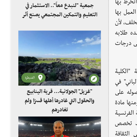
انخرط بها
جمعية "لنبدع معاً".. الاستثمار في
لعمل بها
التعليم والتمكين المجتمعي يصنع أثر
تخلف، لأن
ده طلابه
لى درجات
"الكلية
القنيطرة
باني" في
"غزيل" الجولانية... قرية الينابيع
صوله على
والحقول التي غادرها أهلها قسرًا ولم
منها مادة
تغادرهم
 الفرنسية
جد تخصص
 الثقافة