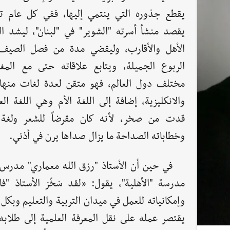
يقطع جذوره التي ينتمي إليها، ففي كل عام تقر
يقصد منشأ أسرته "الشوير" في "لبنان"، ليشد ال
الأهل والأقارب، وليقضي مدة من فصل الصيف
الربوع الجميلة، ويتابع علاقاته حتى مع المغ
مختلف دول العالم، فهو متقن لعدة لغات منها 
والانكليزية، إضافة إلى اللغة الأم وهي اللغة الع
قدت من صخر، لأنه كان مقرضاً للشعر ولغة ا
وخطاباته الصداحة ما يزال صداها يرن في أذني.
في حين أن الأستاذ "رزق الله معماري" مدرس
مدرسة "الأهلية"، يقول: «لقد سَخّرَ الأستاذ "ف
وإمكانياته للعمل في ميدان التربية والتعليم وبكل 
يقتصر عمله على نقل المعرفة العلمية إلى طلابه