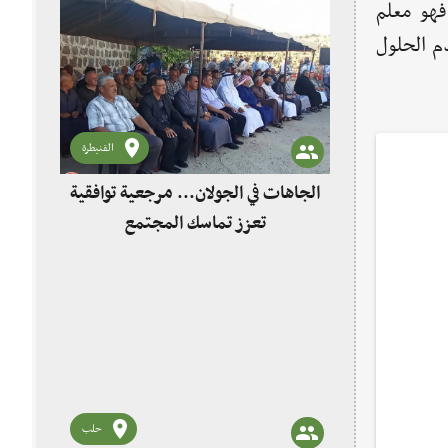
فهو معلم
م الحلول
القنيطرة
الجاهات في الجولان... مرجعية توافقية
تعزز تماسك المجتمع
حلب