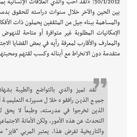
30/1/2012: «لقد أحب والدي العلاقات الإنسا
بين الحين والآخر خلال سنوات دراسته للحقوق بدمش
والمساهمة ببناء جيل من المثقفين يحملون ذات الأفكار 
الإمكانيات المطلوبة غير متوافرة أو متاحة للنهوض 
والمعارف والأقارب لمعرفة رأيه في بعض القضايا الا
متقدمة دون الانخراط مع أبنائه وكسب ثقتهم ومحبتهم
لقد تميز والدي بالتواضع والطيبة بشهاد
جميع الذين رافقوه خلال مسيرته التعليمية أ
الذين تخرجوا في مدرسته، وطبعاً لا يحق ل
التحدث عن هذه الأمور، ولكن الأمانة الاجتماعي
والتاريخية تفرض هذا. يعتبر المربي "فايز" م