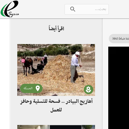
اقرأ أيضاً
14 شباط 2012
الحسكة
أهازيج البيادر .. فسحة للتسلية وحافز
للعمل