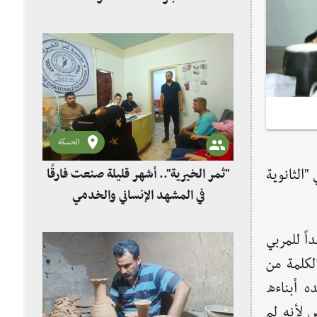
الحسكة
"الثانوية
"ثمر الخيرية".. أشهر قليلة صنعت فارقًا
في المشهد الإنساني والخدمي
اً للمربي
لكلمة من
ه أبناءه
ص لأنه لم