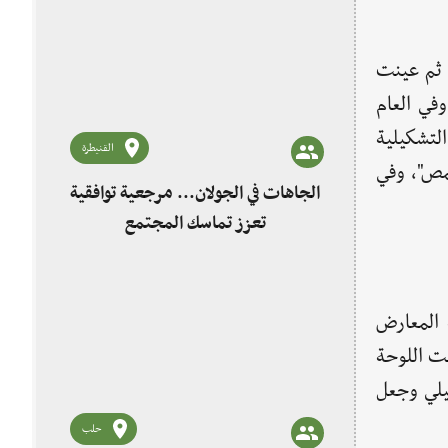
1972 من "سعد الله حرب"، ثم عينت
في العام
لتشكيلية
القنيطرة
سين "بحمص"، وفي
الجاهات في الجولان... مرجعية توافقية
تعزز تماسك المجتمع
 المعارض
نت اللوحة
يلي وجعل
حلب