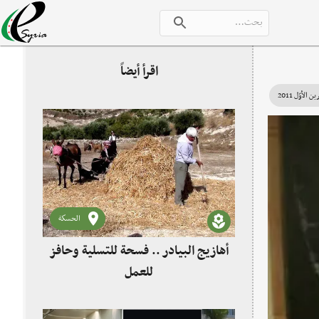
اقرأ أيضاً
الحسكة
أهازيج البيادر .. فسحة للتسلية وحافز
للعمل