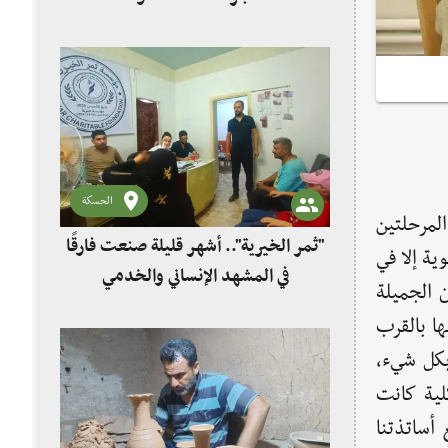
الحسكة
مرحلتين
"ثمر الخيرية".. أشهر قليلة صنعت فارقًا
ية إلا في
في المشهد الإنساني والخدمي
 الجميلة
الكلية حينها بالقرب
بكل شيء،
لية كانت
 أساتذتنا