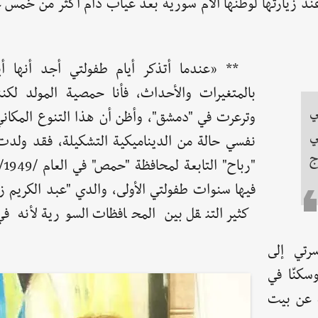
ها عند زيارتها لوطنها الأم سورية بعد غياب دام أكثر من خمس
** «عندما أتذكر أيام طفولتي أجد أنها أي
بالمتغيرات والأحداث، فأنا حمصية المولد لك
ي
وترعرت في "دمشق"، وأظن أن هذا التنوع المكان
ي
نفسي حالة من الديناميكية التشكيلة، فقد ولدت
ج
"ربا
فيها سنوات طفولتي الأولى، والدي "عبد الكريم ز
كثير التنقل بين المحافظات السورية لأنه 
رتي إلى
سكنّا في
ة عن بيت