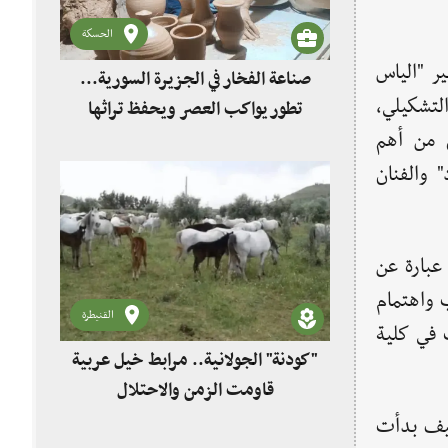
الحسكة
ير "الياس
صناعة الفخار في الجزيرة السورية...
لتشكيلي،
تطور يواكب العصر ويحفظ تراثها
 من أهم
" والفنان
عبارة عن
 واهتمام
القنيطرة
 في كلية
"كودنة" الجولانية.. مرابط خيل عربية
قاومت الزمن والاحتلال
كيف بدأت