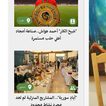
حلب
"شيخ الكار" أحمد هواش..صناعة أمجاد
أهلي حلب مستمرة
دمشق
"أيادٍ سورية".. المشاريع المنزلية لم تعد
مجرد نشاط محدود