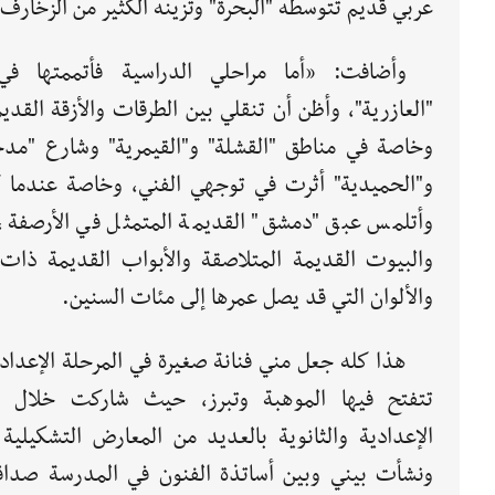
عربي قديم تتوسطه "البحرة" وتزينه الكثير من الزخارف
وأضافت: «أما مراحلي الدراسية فأتممتها ف
"العازرية"، وأظن أن تنقلي بين الطرقات والأزقة القديم
وخاصة في مناطق "القشلة" و"القيمرية" وشارع "مد
و"الحميدية" أثرت في توجهي الفني، وخاصة عندما 
وأتلمس عبق "دمشق" القديمة المتمثل في الأرصفة، 
والبيوت القديمة المتلاصقة والأبواب القديمة ذات
والألوان التي قد يصل عمرها إلى مئات السنين.
هذا كله جعل مني فنانة صغيرة في المرحلة الإعداد
تتفتح فيها الموهبة وتبرز، حيث شاركت خلال ال
الإعدادية والثانوية بالعديد من المعارض التشكيلية ا
ونشأت بيني وبين أساتذة الفنون في المدرسة صداق