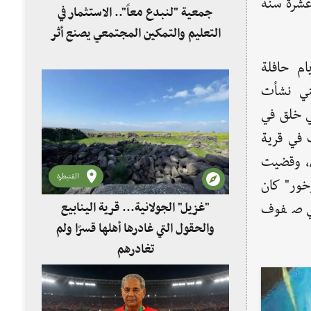
 عشرة سنة
جمعية "لنبدع معاً".. الاستثمار في
التعليم والتمكين المجتمعي يصنع أثر
ام حافلة
نني نشأت
ي خلق في
 في قرية
ح" التابعة لمحافظة "حمص" في العام /1949/، وقضيت
القنيطرة
خور" كان
"غزيل" الجولانية... قرية الينابيع
في صفوف
والحقول التي غادرها أهلها قسرًا ولم
تغادرهم