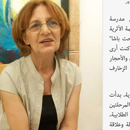
».
ي مدرسة
ة الأثرية
حت باشا"
كنت أرى
والأحجار
 الزخارف
ية، بدأت
مرحلتين
لطلابية،
ة وعلاقة