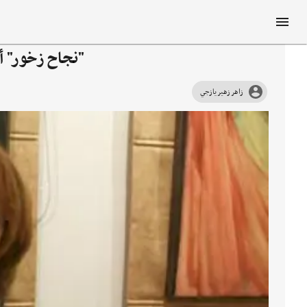
"نجاح زخور" أث
زاهر زهير يازجي