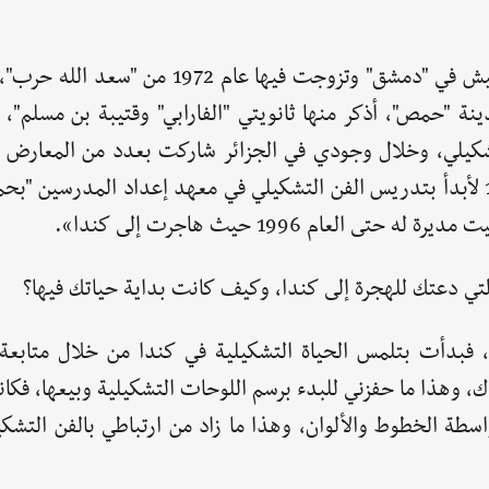
** «عدت إلى مدينتي "حمص" بعد سنوات من العيش في "دمشق" وتزوجت فيها عام 
ة "حمص"، أذكر منها ثانويتي "الفارابي" وقتيبة بن مسلم"، و
التشكيلي، وخلال وجودي في الجزائر شاركت بعدد من المعارض ا
الفردية والجماعية، ثم عدت إلى سورية في العام 1981 لأبدأ بتدريس الفن التشكيلي في معهد إعداد المدر
لتي دعتك للهجرة إلى كندا، وكيف كانت بداية حياتك فيها؟
 فبدأت بتلمس الحياة التشكيلية في كندا من خلال متابعة
ك، وهذا ما حفزني للبدء برسم اللوحات التشكيلية وبيعها، فكا
اسطة الخطوط والألوان، وهذا ما زاد من ارتباطي بالفن التشك