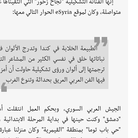
إنها الفنانة التشكيلية "نجاح زخور" التي التقينا
متواصلة، وكان لموقع eSyria الحوار التالي معها:
الطبيعة الخلابة في كندا وتدرج الألوان ف
نباتاتها خلق في نفسي الكثير من المشاعر الت
ترجمتها إلى ألوان ورؤى تشكيلية حاولت أن أمز
فيها الفن العربي العريق بحداثة وتنوع الغرب
الجيش العربي السوري، وبحكم العمل انتقلت أس
"دمشق" وكنت حينها في بداية المرحلة الابتدائية و
"حي باب توما" بمنطقة "القيمرية" وكان منزلنا عبار