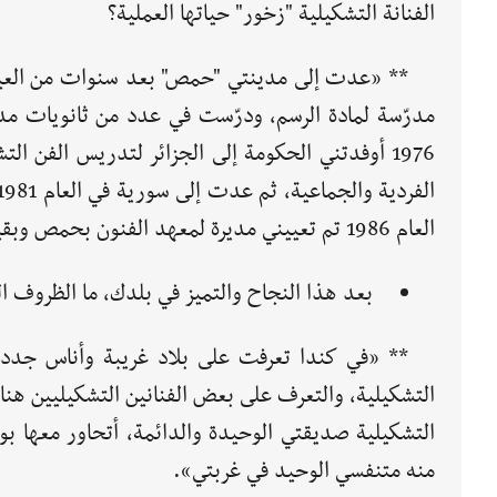
الفنانة التشكيلية "زخور" حياتها العملية؟
مدرّسة لمادة الرسم، ودرّست في عدد من ثانويات مدين
1976 أوفدتني الحكومة إلى الجزائر لتدريس الفن 
العام 1986 تم تعييني مديرة لمعهد الفنون بحمص وبقيت مديرة له حتى العام 1996 حيث هاجرت إلى كندا».
بعد هذا النجاح والتميز في بلدك، ما الظروف ا
** «في كندا تعرفت على بلاد غريبة وأناس جدد،
التشكيلية، والتعرف على بعض الفنانين التشكيليين هنا
التشكيلية صديقتي الوحيدة والدائمة، أتحاور معها بو
منه متنفسي الوحيد في غربتي».