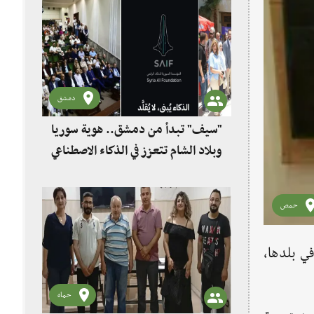
دمشق
"سيف" تبدأ من دمشق.. هوية سوريا
وبلاد الشام تتعزز في الذكاء الاصطناعي
حمص
ي بلدها،
حماه