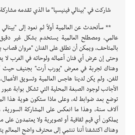
شاركت في "بينالي فينيسيا" ما الذي تقدمه مشاركة ك
** سأتحدث عن العالمية أولاً ثم نعود إلى "بينا
عالمي، ومصطلح العالمية يستخدم بشكل غير دقيق، 
بالمتاحف، ويمكن أن نطلق على الفنان "مروان قصاب باشي" 
وحتى إن عرض أي فنان أعماله ولوحاته في الغرب لا يصبح 
وهناك تجربة في معرض "يورب أرت" بجنيف حيث كان
للفن، ولم يكن لدينا هاجس العالمية وتسويق الأعمال،
الأجانب لوجود الصبغة المحلية التي تشكل بوابة عبور 
توضع بعد ضوابط له، وعلى ماذا ستكون هوية هذا المح
آلاف سنة، وهذا ما انعكس على المشاركة السورية، وه
يملكون أي قيم ثقافية أو تصويرية ولا يعتمدون على م
وهناك اكتشفنا أننا ننتمي إلى محترف واضح المعالم يت