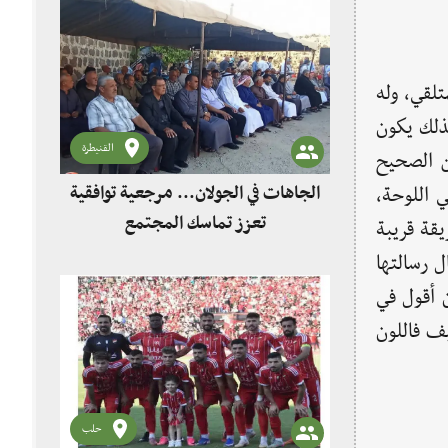
تلقي، وله
بذلك يكون
القنيطرة
كن الصحيح
الجاهات في الجولان... مرجعية توافقية
 اللوحة،
تعزز تماسك المجتمع
قة قريبة
ل رسالتها
ن أقول في
ف فاللون
حلب