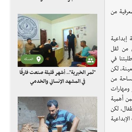
معرفية من
 إبداعية
ص من ثقل
طلبتنا في
الحسكة
ينة، لكن
"ثمر الخيرية".. أشهر قليلة صنعت فارقًا
مساحة من
في المشهد الإنساني والخدمي
ر ومهارات
كمن أهمية
طفال، لكن
الإبداعية