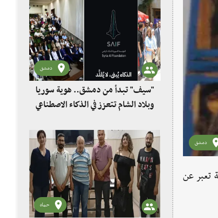
دمشق
"سيف" تبدأ من دمشق.. هوية سوريا
وبلاد الشام تتعزز في الذكاء الاصطناعي
دمشق
ة تعبر عن
حماه