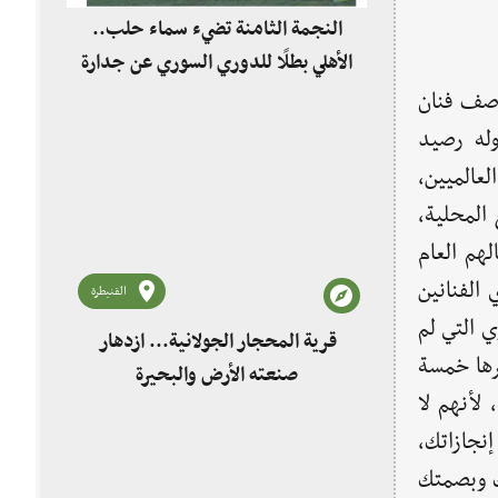
النجمة الثامنة تضيء سماء حلب..
الأهلي بطلًا للدوري السوري عن جدارة
وصف فنان
وله رصيد
لعالميين،
 المحلية،
هم العام
الفنانين
القنيطرة
ي التي لم
قرية المحجار الجولانية... ازدهار
رها خمسة
صنعته الأرض والبحيرة
لأنهم لا
نجازاتك،
تك وبصمتك