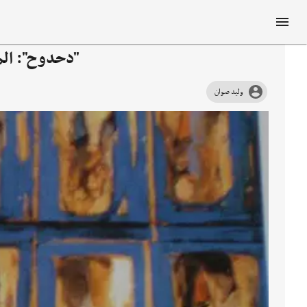
"دحدوح": المح
وليد صوان