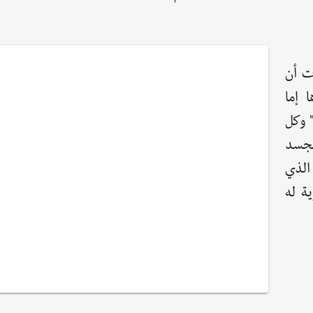
ت أن
 إما
" وكل
لجسد
الذي
ية له