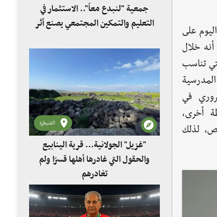
جمعية "لنبدع معاً".. الاستثمار في
التعليم والتمكين المجتمعي يصنع أثر
اليوم على
أنه خلال
لتي تناسب
المدرسية
روري في
ة أخرى،
القنيطرة
ص، لذلك
"غزيل" الجولانية... قرية الينابيع
والحقول التي غادرها أهلها قسرًا ولم
تغادرهم