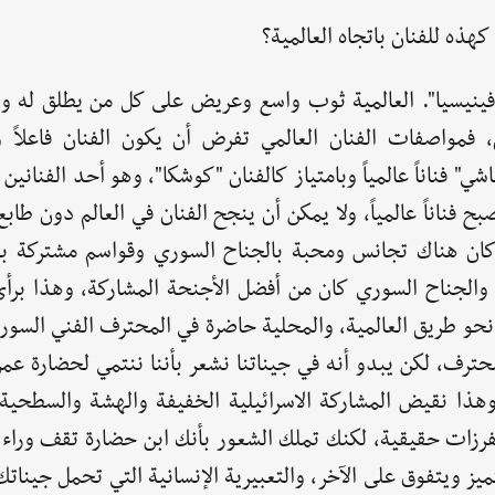
هذه للفنان باتجاه العالمية؟
لي فينيسيا". العالمية ثوب واسع وعريض على كل من يطلق له 
فمواصفات الفنان العالمي تفرض أن يكون الفنان فاعلاً 
فناناً عالمياً وبامتياز كالفنان "كوشكا"، وهو أحد الفنانين ا
فناناً عالمياً، ولا يمكن أن ينجح الفنان في العالم دون طابع
 هناك تجانس ومحبة بالجناح السوري وقواسم مشتركة بال
 والجناح السوري كان من أفضل الأجنحة المشاركة، وهذا برأي 
نحو طريق العالمية، والمحلية حاضرة في المحترف الفني السور
ترف، لكن يبدو أنه في جيناتنا نشعر بأننا ننتمي لحضارة عم
ذا نقيض المشاركة الاسرائيلية الخفيفة والهشة والسطحية، 
فرزات حقيقية، لكنك تملك الشعور بأنك ابن حضارة تقف وراء إ
ميز ويتفوق على الآخر، والتعبيرية الإنسانية التي تحمل جينا