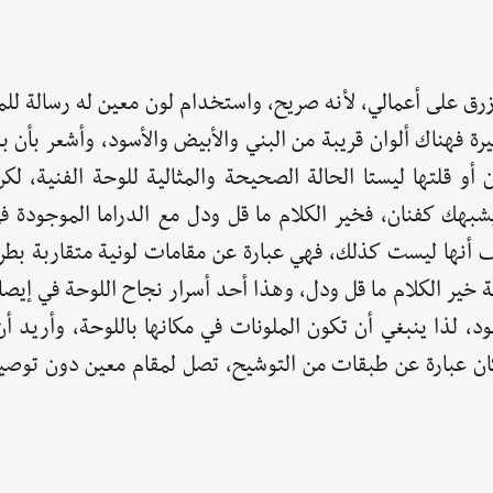
زرق على أعمالي، لأنه صريح، واستخدام لون معين له رسالة للم
خيرة فهناك ألوان قريبة من البني والأبيض والأسود، وأشعر بأن 
ان أو قلتها ليستا الحالة الصحيحة والمثالية للوحة الفنية، ل
بهك كفنان، فخير الكلام ما قل ودل مع الدراما الموجودة في
ف أنها ليست كذلك، فهي عبارة عن مقامات لونية متقاربة بطري
لة خير الكلام ما قل ودل، وهذا أحد أسرار نجاح اللوحة في إيصا
ود، لذا ينبغي أن تكون الملونات في مكانها باللوحة، وأريد أ
كان عبارة عن طبقات من التوشيح، تصل لمقام معين دون توصي