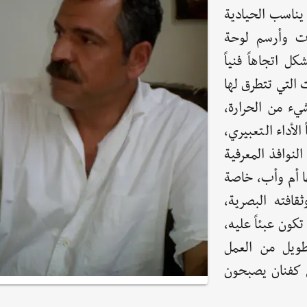
 يناسب الحيادية
وت وأرسم لوحة
ل اتجاهاً فنياً
 التي تتطرق لها
يء من الحرارة،
الأداء التعبيري،
لنوافذ المعرفية
ها أم وأب، خاصة
قافته البصرية،
كون عبئاً عليه،
لطويل من العمل
 كفنان يصبحون