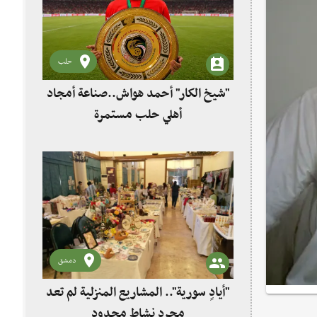
حلب
"شيخ الكار" أحمد هواش..صناعة أمجاد
أهلي حلب مستمرة
دمشق
"أيادٍ سورية".. المشاريع المنزلية لم تعد
مجرد نشاط محدود