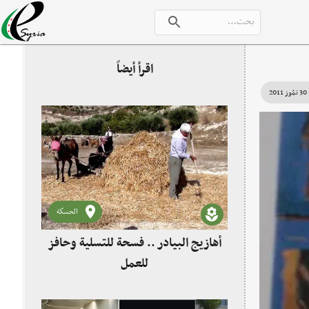
اقرأ أيضاً
30 تمّوز 2011
الحسكة
أهازيج البيادر .. فسحة للتسلية وحافز
للعمل