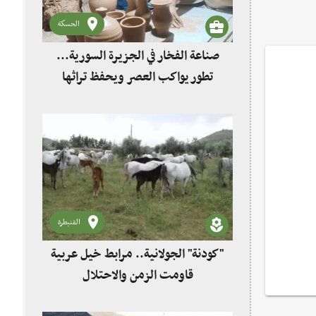
الحسكة
صناعة الفخار في الجزيرة السورية...
تطور يواكب العصر ويحفظ تراثها
القنيطرة
"كودنة" الجولانية.. مرابط خيل عربية
قاومت الزمن والاحتلال